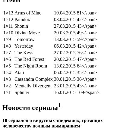
1 сезон
1×13
Arms of Mine
10.04.2015
81</span>
1×12
Paradox
03.04.2015
42</span>
1×11
Shonin
27.03.2015
43</span>
1×10
Divine Move
20.03.2015
49</span>
1×9
Tomorrow
13.03.2015
59</span>
1×8
Yesterday
06.03.2015
42</span>
1×7
The Keys
27.02.2015
76</span>
1×6
The Red Forest
20.02.2015
47</span>
1×5
The Night Room
13.02.2015
64</span>
1×4
Atari
06.02.2015
35</span>
1×3
Cassandra Complex
30.01.2015
36</span>
1×2
Mentally Divergent
23.01.2015
43</span>
1×1
Splinter
16.01.2015
109</span>
1
Новости сериала
10 сериалов о вирусных эпидемиях, грозящих
человечеству полным вымиранием