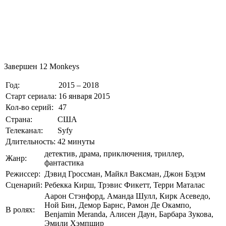
Завершен
12 Monkeys
Год:
2015 – 2018
Старт сериала:
16 января 2015
Кол-во серий:
47
Страна:
США
Телеканал:
Syfy
Длительность:
42 минуты
детектив, драма, приключения, триллер,
Жанр:
фантастика
Режиссер:
Дэвид Гроссман, Майкл Ваксман, Джон Бэдэм
Сценарий:
Ребекка Кирш, Трэвис Фикетт, Терри Маталас
Аарон Стэнфорд, Аманда Шулл, Кирк Асеведо,
Ной Бин, Демор Барнс, Рамон Де Окампо,
В ролях:
Benjamin Meranda, Алисен Даун, Барбара Зукова,
Эмили Хэмпшир