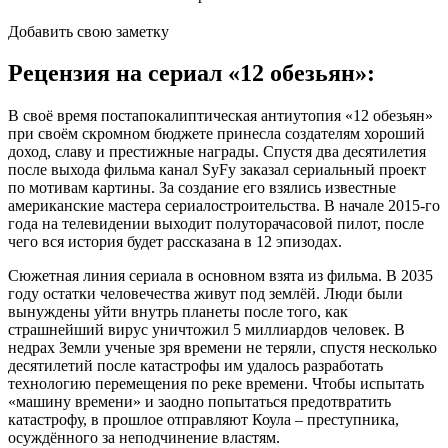
Добавить свою заметку
Рецензия на сериал «12 обезьян»:
В своё время постапокалиптическая антиутопия «12 обезьян»
при своём скромном бюджете принесла создателям хороший
доход, славу и престижные награды. Спустя два десятилетия
после выхода фильма канал SyFy заказал сериальный проект
по мотивам картины. За создание его взялись известные
американские мастера сериалостроительства. В начале 2015-го
года на телевидении выходит полуторачасовой пилот, после
чего вся история будет рассказана в 12 эпизодах.
Сюжетная линия сериала в основном взята из фильма. В 2035
году остатки человечества живут под землёй. Люди были
вынуждены уйти внутрь планеты после того, как
страшнейший вирус уничтожил 5 миллиардов человек. В
недрах Земли ученые зря времени не теряли, спустя несколько
десятилетий после катастрофы им удалось разработать
технологию перемещения по реке времени. Чтобы испытать
«машину времени» и заодно попытаться предотвратить
катастрофу, в прошлое отправляют Коула – преступника,
осуждённого за неподчинение властям.