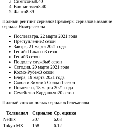
Симпсоны
8.40
Ванпанчмен
8.40
Фарго
8.39
Полный рейтинг сериалов
Премьеры сериалов
Название
сериала:
Номер сезона
Послезавтра,
22 марта 2021 года
Преступление
2 сезон
Завтра,
21 марта 2021 года
Гений: Пикассо
3 сезон
Гений
3 сезон
По долгу службы
6 сезон
Сегодня,
20 марта 2021 года
Космо-Рубеж
3 сезон
Вчера,
19 марта 2021 года
Сокол и Зимний Солдат
1 сезон
Позавчера,
18 марта 2021 года
Семейство Кардашьян
20 сезон
Полный список новых сериалов
Телеканалы
Телеканал
Сериалов
Ср. оценка
Netflix
207
6.08
Tokyo MX
158
6.12