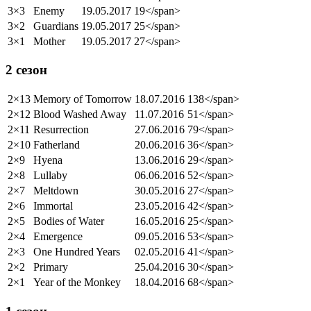
3×3
Enemy
19.05.2017
19</span>
3×2
Guardians
19.05.2017
25</span>
3×1
Mother
19.05.2017
27</span>
2 сезон
2×13
Memory of Tomorrow
18.07.2016
138</span>
2×12
Blood Washed Away
11.07.2016
51</span>
2×11
Resurrection
27.06.2016
79</span>
2×10
Fatherland
20.06.2016
36</span>
2×9
Hyena
13.06.2016
29</span>
2×8
Lullaby
06.06.2016
52</span>
2×7
Meltdown
30.05.2016
27</span>
2×6
Immortal
23.05.2016
42</span>
2×5
Bodies of Water
16.05.2016
25</span>
2×4
Emergence
09.05.2016
53</span>
2×3
One Hundred Years
02.05.2016
41</span>
2×2
Primary
25.04.2016
30</span>
2×1
Year of the Monkey
18.04.2016
68</span>