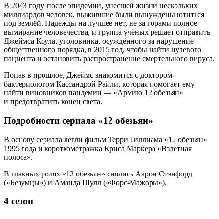
В 2043 году, после эпидемии, унесшей жизни нескольких
миллиардов человек, выжившие были вынуждены ютиться
под землёй. Надежды на лучшее нет, не за горами полное
вымирание человечества, и группа учёных решает отправить
Джеймса Коула, уголовника, осуждённого за нарушение
общественного порядка, в 2015 год, чтобы найти нулевого
пациента и остановить распространение смертельного вируса.
Попав в прошлое, Джеймс знакомится с доктором-
бактериологом Кассандрой Райли, которая помогает ему
найти виновников пандемии — «Армию 12 обезьян»
и предотвратить конец света.
Подробности сериала «12 обезьян»
В основу сериала легли фильм Терри Гиллиама «12 обезьян»
1995 года и короткометражка Криса Маркера «Взлетная
полоса».
В главных ролях «12 обезьян» снялись Аарон Стэнфорд
(«Безумцы») и Аманда Шулл («Форс-Мажоры»).
4 сезон