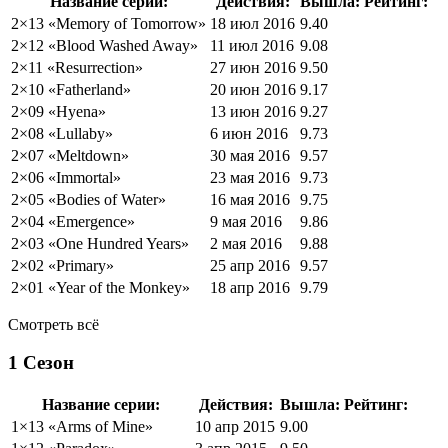
Название серии:
Действия:
Вышла:
Рейтинг:
2×13 «
Memory of Tomorrow
»
18 июл 2016
9.40
2×12 «
Blood Washed Away
»
11 июл 2016
9.08
2×11 «
Resurrection
»
27 июн 2016
9.50
2×10 «
Fatherland
»
20 июн 2016
9.17
2×09 «
Hyena
»
13 июн 2016
9.27
2×08 «
Lullaby
»
6 июн 2016
9.73
2×07 «
Meltdown
»
30 мая 2016
9.57
2×06 «
Immortal
»
23 мая 2016
9.73
2×05 «
Bodies of Water
»
16 мая 2016
9.75
2×04 «
Emergence
»
9 мая 2016
9.86
2×03 «
One Hundred Years
»
2 мая 2016
9.88
2×02 «
Primary
»
25 апр 2016
9.57
2×01 «
Year of the Monkey
»
18 апр 2016
9.79
Смотреть всё
1 Сезон
Название серии:
Действия:
Вышла:
Рейтинг:
1×13 «
Arms of Mine
»
10 апр 2015
9.00