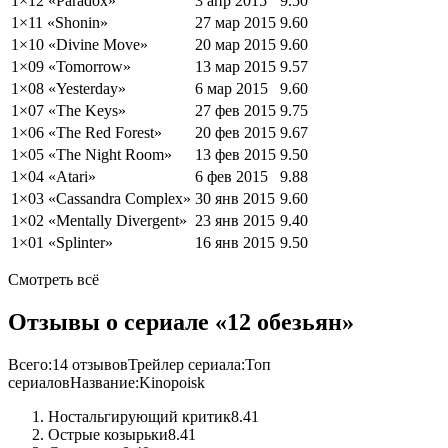
1×12 «
Paradox
»
3 апр 2015
9.50
1×11 «
Shonin
»
27 мар 2015
9.60
1×10 «
Divine Move
»
20 мар 2015
9.60
1×09 «
Tomorrow
»
13 мар 2015
9.57
1×08 «
Yesterday
»
6 мар 2015
9.60
1×07 «
The Keys
»
27 фев 2015
9.75
1×06 «
The Red Forest
»
20 фев 2015
9.67
1×05 «
The Night Room
»
13 фев 2015
9.50
1×04 «
Atari
»
6 фев 2015
9.88
1×03 «
Cassandra Complex
»
30 янв 2015
9.60
1×02 «
Mentally Divergent
»
23 янв 2015
9.40
1×01 «
Splinter
»
16 янв 2015
9.50
Смотреть всё
Отзывы о сериале «12 обезьян»
Всего:
14 отзывов
Трейлер сериала:
Топ
сериалов
Название:
Kinopoisk
Ностальгирующий критик
8.41
Острые козырьки
8.41