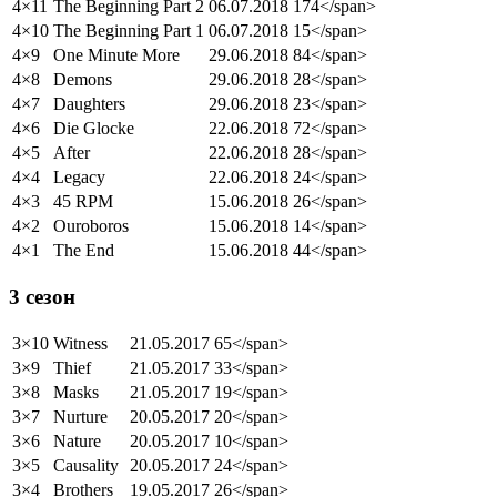
4×11
The Beginning Part 2
06.07.2018
174</span>
4×10
The Beginning Part 1
06.07.2018
15</span>
4×9
One Minute More
29.06.2018
84</span>
4×8
Demons
29.06.2018
28</span>
4×7
Daughters
29.06.2018
23</span>
4×6
Die Glocke
22.06.2018
72</span>
4×5
After
22.06.2018
28</span>
4×4
Legacy
22.06.2018
24</span>
4×3
45 RPM
15.06.2018
26</span>
4×2
Ouroboros
15.06.2018
14</span>
4×1
The End
15.06.2018
44</span>
3 сезон
3×10
Witness
21.05.2017
65</span>
3×9
Thief
21.05.2017
33</span>
3×8
Masks
21.05.2017
19</span>
3×7
Nurture
20.05.2017
20</span>
3×6
Nature
20.05.2017
10</span>
3×5
Causality
20.05.2017
24</span>
3×4
Brothers
19.05.2017
26</span>