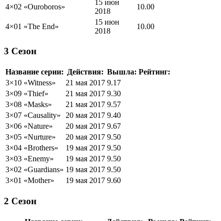
15 июн
4×02 «
Ouroboros
»
10.00
2018
15 июн
4×01 «
The End
»
10.00
2018
3 Сезон
Название серии:
Действия:
Вышла:
Рейтинг:
3×10 «
Witness
»
21 мая 2017
9.17
3×09 «
Thief
»
21 мая 2017
9.30
3×08 «
Masks
»
21 мая 2017
9.57
3×07 «
Causality
»
20 мая 2017
9.40
3×06 «
Nature
»
20 мая 2017
9.67
3×05 «
Nurture
»
20 мая 2017
9.50
3×04 «
Brothers
»
19 мая 2017
9.50
3×03 «
Enemy
»
19 мая 2017
9.50
3×02 «
Guardians
»
19 мая 2017
9.50
3×01 «
Mother
»
19 мая 2017
9.60
2 Сезон