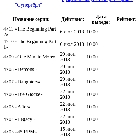
"Супергёрл"
Дата
Название серии:
Действия:
Рейтинг:
выхода:
4×11 «
The Beginning Part
6 июл 2018
10.00
2
»
4×10 «
The Beginning Part
6 июл 2018
10.00
1
»
29 июн
4×09 «
One Minute More
»
10.00
2018
29 июн
4×08 «
Demons
»
10.00
2018
29 июн
4×07 «
Daughters
»
10.00
2018
22 июн
4×06 «
Die Glocke
»
10.00
2018
22 июн
4×05 «
After
»
10.00
2018
22 июн
4×04 «
Legacy
»
10.00
2018
15 июн
4×03 «
45 RPM
»
10.00
2018