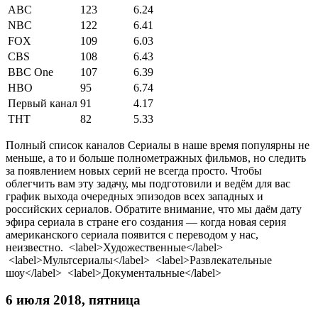
ABC
123
6.24
NBC
122
6.41
FOX
109
6.03
CBS
108
6.43
BBC One
107
6.39
HBO
95
6.74
Первый канал
91
4.17
ТНТ
82
5.33
Полный список каналов Сериалы в наше время популярны не
меньше, а то и больше полнометражных фильмов, но следить
за появлением новых серий не всегда просто. Чтобы
облегчить вам эту задачу, мы подготовили и ведём для вас
график выхода очередных эпизодов всех западных и
российских сериалов. Обратите внимание, что мы даём дату
эфира сериала в стране его создания — когда новая серия
американского сериала появится с переводом у нас,
неизвестно. <label>Художественные</label>
<label>Мультсериалы</label> <label>Развлекательные
шоу</label> <label>Документальные</label>
6 июля 2018, пятница