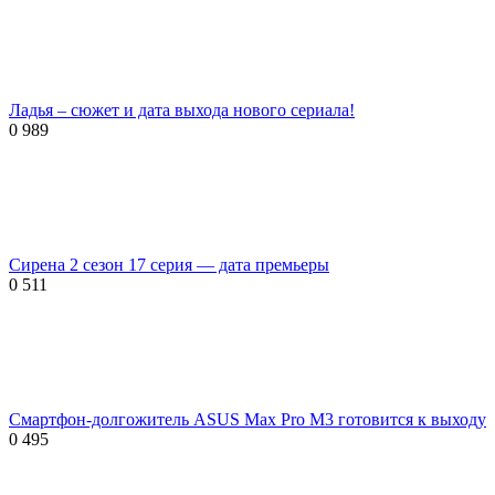
Ладья – сюжет и дата выхода нового сериала!
0
989
Сирена 2 сезон 17 серия — дата премьеры
0
511
Смартфон-долгожитель ASUS Max Pro M3 готовится к выходу
0
495