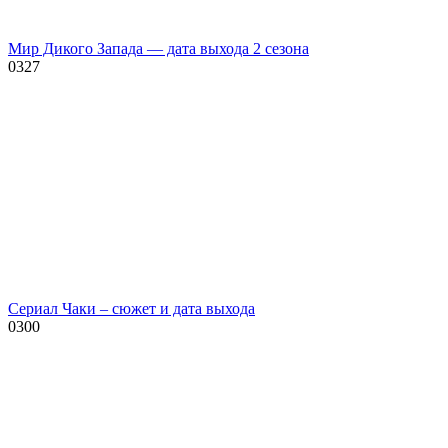
Мир Дикого Запада — дата выхода 2 сезона
0
327
Сериал Чаки – сюжет и дата выхода
0
300