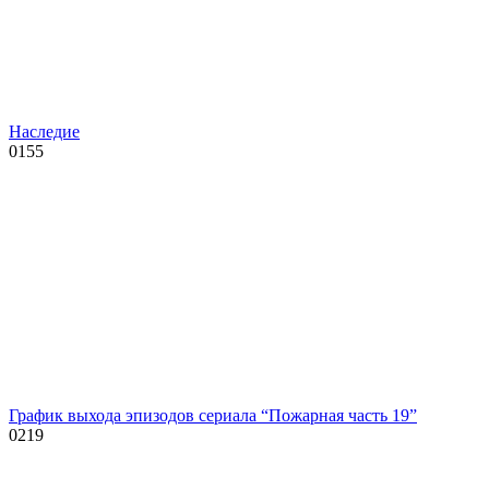
Наследие
0
155
График выхода эпизодов сериала “Пожарная часть 19”
0
219