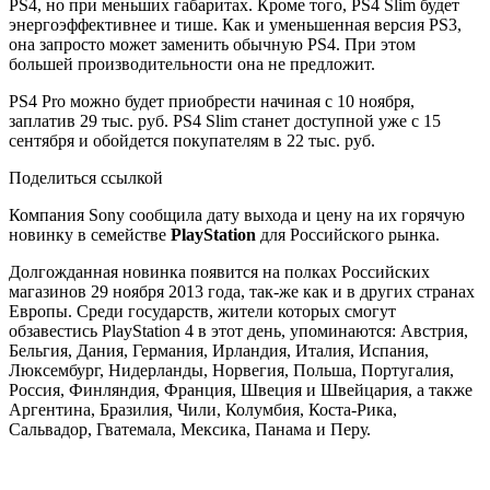
PS4, но при меньших габаритах. Кроме того, PS4 Slim будет
энергоэффективнее и тише. Как и уменьшенная версия PS3,
она запросто может заменить обычную PS4. При этом
большей производительности она не предложит.
PS4 Pro можно будет приобрести начиная с 10 ноября,
заплатив 29 тыс. руб. PS4 Slim станет доступной уже с 15
сентября и обойдется покупателям в 22 тыс. руб.
Поделиться ссылкой
Компания Sony сообщила дату выхода и цену на их горячую
новинку в семействе
PlayStation
для Российского рынка.
Долгожданная новинка появится на полках Российских
магазинов 29 ноября 2013 года, так-же как и в других странах
Европы. Среди государств, жители которых смогут
обзавестись PlayStation 4 в этот день, упоминаются: Австрия,
Бельгия, Дания, Германия, Ирландия, Италия, Испания,
Люксембург, Нидерланды, Норвегия, Польша, Португалия,
Россия, Финляндия, Франция, Швеция и Швейцария, а также
Аргентина, Бразилия, Чили, Колумбия, Коста-Рика,
Сальвадор, Гватемала, Мексика, Панама и Перу.