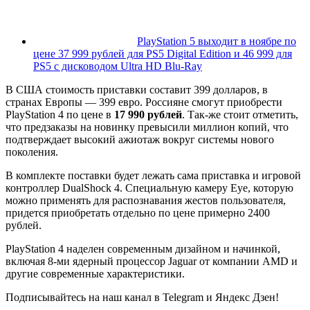
PlayStation 5 выходит в ноябре по
цене 37 999 рублей для PS5 Digital Edition и 46 999 для
PS5 с дисководом Ultra HD Blu-Ray
В США стоимость приставки составит 399 долларов, в
странах Европы — 399 евро. Россияне смогут приобрести
PlayStation 4 по цене в
17 990 рублей
. Так-же стоит отметить,
что предзаказы на новинку превысили миллион копий, что
подтверждает высокий ажиотаж вокруг системы нового
поколения.
В комплекте поставки будет лежать сама приставка и игровой
контроллер DualShock 4. Специальную камеру Eye, которую
можно применять для распознавания жестов пользователя,
придется приобретать отдельно по цене примерно 2400
рублей.
PlayStation 4 наделен современным дизайном и начинкой,
включая 8-ми ядерный процессор Jaguar от компании AMD и
другие современные характеристики.
Подписывайтесь на наш канал в
Telegram
и
Яндекс
Дзен!