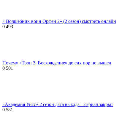
« Волшебник-воин Орфен 2» (2 сезон) смотреть онлайн
0
493
Почему «Трон 3: Восхождение» до сих пор не вышел
0
501
«Академия Уитс» 2 сезон дата выхода – сериал закрыт
0
581