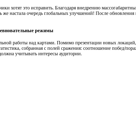
отчики хотят это исправить. Благодаря внедрению массогабаритны
ь же настала очередь глобальных улучшений! После обновления 
оревновательные режимы
льной работы над картами. Помимо презентации новых локаций,
статистика, собранная с полей сражения: соотношение побед/по
 должна учитывать интересы аудитории.