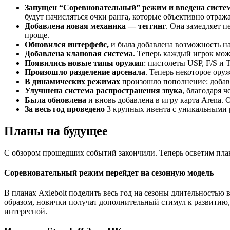
Запущен “Соревновательный” режим и введена систе
будут начисляться очки ранга, которые объективно отраж
Добавлена новая механика — теггинг
. Она замедляет 
проще.
Обновился интерфейс,
и была добавлена возможность на
Добавлена клановая система
. Теперь каждый игрок мож
Появились новые типы оружия
: пистолеты USP, F/S и 
Произошло разделение арсенала
. Теперь некоторое ору
В динамических режимах
произошло пополнение: добавл
Улучшена система распространения звука
, благодаря ч
Была обновлена
и вновь добавлена в игру карта Arena.
За весь год проведено
3 крупных ивента с уникальными 
Планы на будущее
С обзором прошедших событий закончили. Теперь осветим планы
Соревновательный режим перейдет на сезонную модель
В планах Axlebolt поделить весь год на сезоны длительностью 
образом, новички получат дополнительный стимул к развитию, 
интересной.