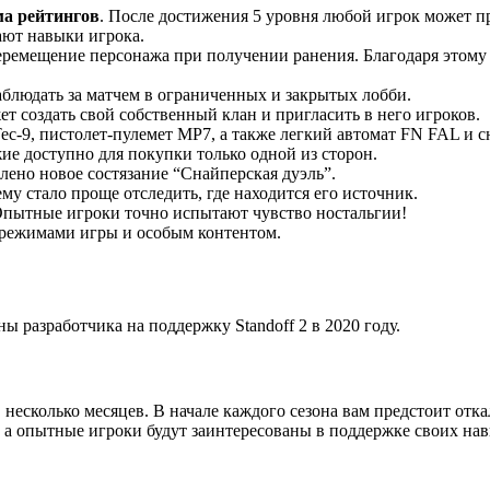
ма рейтингов
. После достижения 5 уровня любой игрок может пр
ают навыки игрока.
перемещение персонажа при получении ранения. Благодаря этому 
блюдать за матчем в ограниченных и закрытых лобби.
ет создать свой собственный клан и пригласить в него игроков.
Tec-9, пистолет-пулемет MP7, а также легкий автомат FN FAL и 
жие доступно для покупки только одной из сторон.
ено новое состязание “Снайперская дуэль”.
ему стало проще отследить, где находится его источник.
 Опытные игроки точно испытают чувство ностальгии!
режимами игры и особым контентом.
 разработчика на поддержку Standoff 2 в 2020 году.
в несколько месяцев. В начале каждого сезона вам предстоит отк
а опытные игроки будут заинтересованы в поддержке своих навы