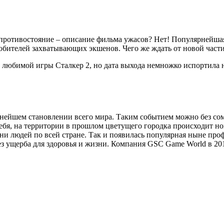
ротивостояние – описание фильма ужасов? Нет! Популярнейшая 
любителей захватывающих экшенов. Чего же ждать от новой части
любимой игры Сталкер 2, но дата выхода немножко испортила на
ьнейшем становлении всего мира. Таким событием можно без со
 себя, на территории в прошлом цветущего городка происходит н
ни людей по всей стране. Так и появилась популярная ныне про
 ущерба для здоровья и жизни. Компания GSC Game World в 201