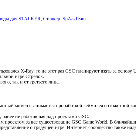
моды для STALKER, Сталкер. SpAa-Team
ьзовался X-Ray, то на этот раз GSC планируют взять за основу Un
альной игре Стрелок.
вого, так и от третьего лица.
 данный момент занимается проработкой геймплея и сюжетной ко
 ранее не работавшая над проектами GSC.
ным проектом за все существование GSC Game World. В ближайш
едставление о грядущей игре. Интернет-сообщество также надеет