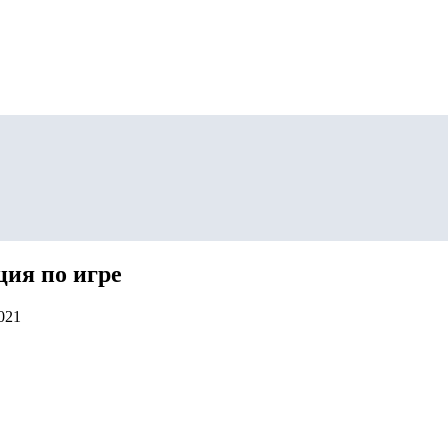
ия по игре
021