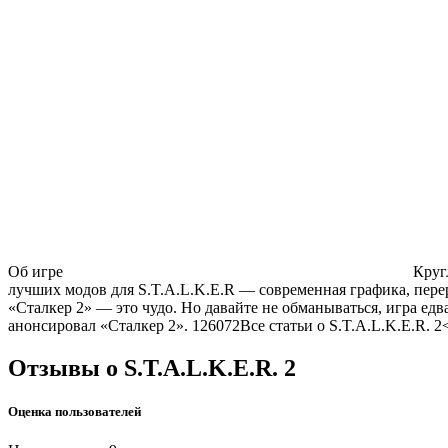
Об игре
Кругл
лучших модов для S.T.A.L.K.E.R — современная графика, пере
«Сталкер 2» — это чудо. Но давайте не обманываться, игра ед
анонсировал «Сталкер 2».
126072
Все статьи
о S.T.A.L.K.E.R. 2
<
Отзывы
о S.T.A.L.K.E.R. 2
Оценка пользователей