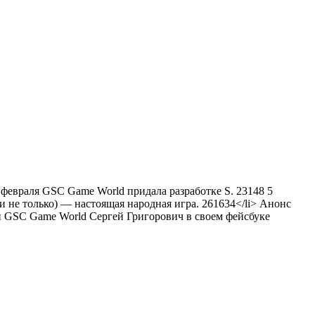
6 февраля GSC Game World придала разработке S.
23148
5
и не только) — настоящая народная игра.
261634
</li> Анонс
ии GSC Game World Сергей Григорович в своем фейсбуке