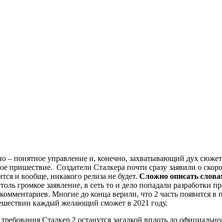
 – понятное управление и, конечно, захватывающий дух сюжет –
е пришествие. Создатели Сталкера почти сразу заявили о скорой
тся и вообще, никакого релиза не будет.
Сложно описать словам
оль громкое заявление, в сеть то и дело попадали разработки 
омментариев. Многие до конца верили, что 2 часть появится в 
тешествии каждый желающий сможет в 2021 году.
е требования Сталкер 2 останутся загадкой вплоть до официальн