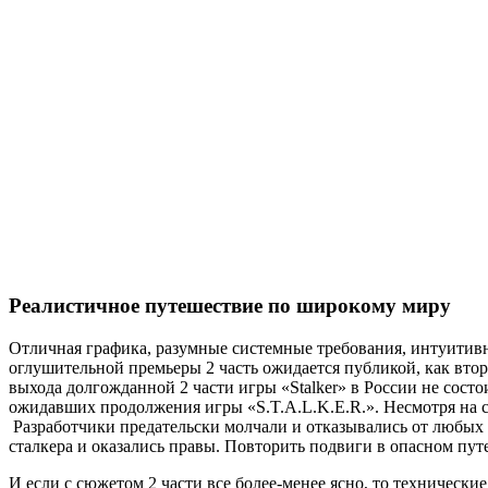
Реалистичное путешествие по широкому миру
Отличная графика, разумные системные требования, интуитивно
оглушительной премьеры 2 часть ожидается публикой, как второ
выхода долгожданной 2 части игры «Stalker» в России не состои
ожидавших продолжения игры «S.T.A.L.K.E.R.». Несмотря на ст
Разработчики предательски молчали и отказывались от любых к
сталкера и оказались правы. Повторить подвиги в опасном пу
И если с сюжетом 2 части все более-менее ясно, то технически