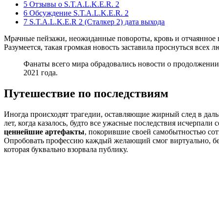
5 Отзывы о S.T.A.L.K.E.R. 2
6 Обсуждение S.T.A.L.K.E.R. 2
7 S.T.A.L.K.E.R 2 (Сталкер 2) дата выхода
Мрачные пейзажи, неожиданные повороты, кровь и отчаянное п
Разумеется, такая громкая новость заставила проснуться всех 
Фанаты всего мира обрадовались новости о продолжении 
2021 года
.
Путешествие по последствиям
Иногда происходят трагедии, оставляющие жирный след в дал
лет, когда казалось, будто все ужасные последствия исчерпали
ценнейшие артефакты
, покорившие своей самобытностью сот
Опробовать профессию каждый желающий смог виртуально, без
которая буквально взорвала публику.