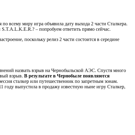
по всему миру игра объявила дату выхода 2 части Сталкера.
 S.T.A.L.K.E.R.? – попробуем ответить прямо сейчас.
строение, поскольку релиз 2 части состоится
в середине
мнений назвать взрыв на Чернобыльской АЭС. Спустя много
овый взрыв.
В результате в Чернобыле появляются
фессия сталкер или путешественник по запретным зонам.
1 году выпустила в продажу известную ныне игру Сталкер,