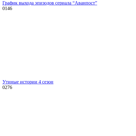
График выхода эпизодов сериала “Аванпост”
0
146
Утиные истории 4 сезон
0
276