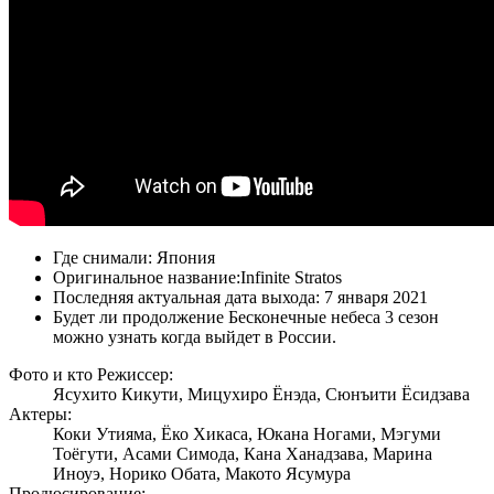
Где снимали:
Япония
Оригинальное название:
Infinite Stratos
Последняя актуальная дата выхода:
7 января 2021
Будет ли продолжение Бесконечные небеса 3 сезон
можно узнать когда выйдет в России.
Фото и кто Режиссер:
Ясухито Кикути, Мицухиро Ёнэда, Сюнъити Ёсидзава
Актеры:
Коки Утияма, Ёко Хикаса, Юкана Ногами, Мэгуми
Тоёгути, Асами Симода, Кана Ханадзава, Марина
Иноуэ, Норико Обата, Макото Ясумура
Продюсирование: