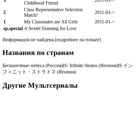
3
2011-01->
Childhood Friend
Class Representative Selection
2
2011-01->
Match!
1
My Classmates are All Girls
2011-01->
sp.
special
A Sextet Yearning for Love
Информация не найдена.
[подробнее на tvmaze]
Названия по странам
Бесконечные небеса (Россия)IS: Infinite Stratos (Япония)IS イン
フィニット・ストラトス (Япония)
Другие Мультсериалы