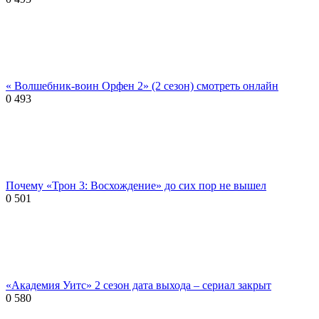
« Волшебник-воин Орфен 2» (2 сезон) смотреть онлайн
0
493
Почему «Трон 3: Восхождение» до сих пор не вышел
0
501
«Академия Уитс» 2 сезон дата выхода – сериал закрыт
0
580