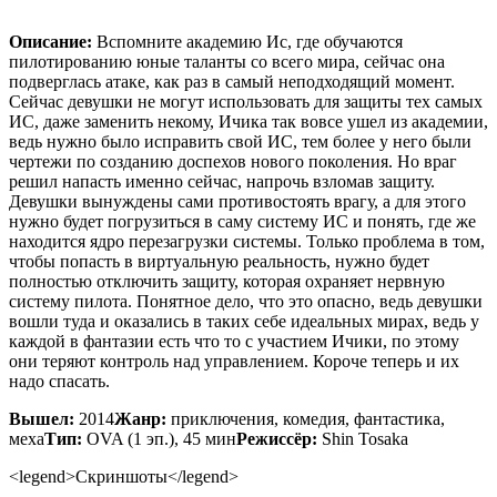
Описание:
Вспомните академию Ис, где обучаются
пилотированию юные таланты со всего мира, сейчас она
подверглась атаке, как раз в самый неподходящий момент.
Сейчас девушки не могут использовать для защиты тех самых
ИС, даже заменить некому, Ичика так вовсе ушел из академии,
ведь нужно было исправить свой ИС, тем более у него были
чертежи по созданию доспехов нового поколения. Но враг
решил напасть именно сейчас, напрочь взломав защиту.
Девушки вынуждены сами противостоять врагу, а для этого
нужно будет погрузиться в саму систему ИС и понять, где же
находится ядро перезагрузки системы. Только проблема в том,
чтобы попасть в виртуальную реальность, нужно будет
полностью отключить защиту, которая охраняет нервную
систему пилота. Понятное дело, что это опасно, ведь девушки
вошли туда и оказались в таких себе идеальных мирах, ведь у
каждой в фантазии есть что то с участием Ичики, по этому
они теряют контроль над управлением. Короче теперь и их
надо спасать.
Вышел:
2014
Жанр:
приключения, комедия, фантастика,
меха
Тип:
OVA (1 эп.), 45 мин
Режиссёр:
Shin Tosaka
<legend>Скриншоты</legend>