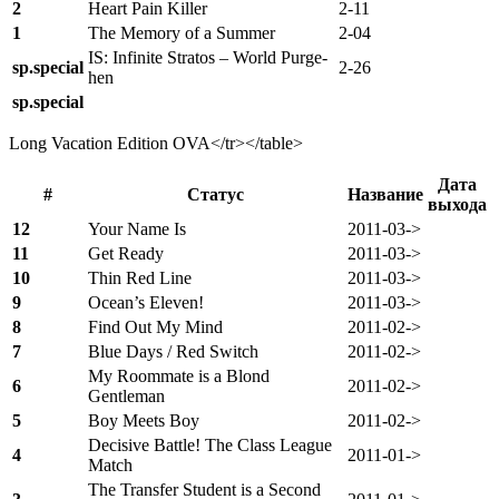
2
Heart Pain Killer
2-11
1
The Memory of a Summer
2-04
IS: Infinite Stratos – World Purge-
sp.
special
2-26
hen
sp.
special
Long Vacation Edition OVA
</tr></table>
Дата
#
Статус
Название
выхода
12
Your Name Is
2011-03->
11
Get Ready
2011-03->
10
Thin Red Line
2011-03->
9
Ocean’s Eleven!
2011-03->
8
Find Out My Mind
2011-02->
7
Blue Days / Red Switch
2011-02->
My Roommate is a Blond
6
2011-02->
Gentleman
5
Boy Meets Boy
2011-02->
Decisive Battle! The Class League
4
2011-01->
Match
The Transfer Student is a Second