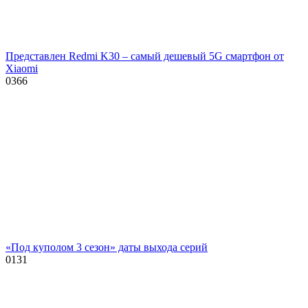
Представлен Redmi K30 – самый дешевый 5G смартфон от
Xiaomi
0
366
«Под куполом 3 сезон» даты выхода серий
0
131