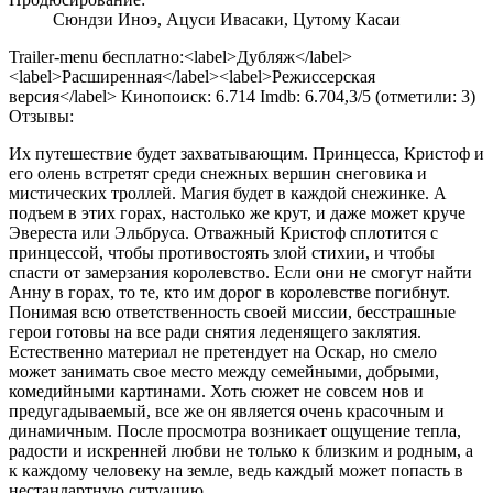
Сюндзи Иноэ, Ацуси Ивасаки, Цутому Касаи
Trailer-menu бесплатно:<label>Дубляж</label>
<label>Расширенная</label><label>Режиссерская
версия</label> Кинопоиск:
6.714
Imdb:
6.70
4,3
/
5
(отметили:
3
)
Отзывы:
Их путешествие будет захватывающим. Принцесса, Кристоф и
его олень встретят среди снежных вершин снеговика и
мистических троллей. Магия будет в каждой снежинке. А
подъем в этих горах, настолько же крут, и даже может круче
Эвереста или Эльбруса. Отважный Кристоф сплотится с
принцессой, чтобы противостоять злой стихии, и чтобы
спасти от замерзания королевство. Если они не смогут найти
Анну в горах, то те, кто им дорог в королевстве погибнут.
Понимая всю ответственность своей миссии, бесстрашные
герои готовы на все ради снятия леденящего заклятия.
Естественно материал не претендует на Оскар, но смело
может занимать свое место между семейными, добрыми,
комедийными картинами. Хоть сюжет не совсем нов и
предугадываемый, все же он является очень красочным и
динамичным. После просмотра возникает ощущение тепла,
радости и искренней любви не только к близким и родным, а
к каждому человеку на земле, ведь каждый может попасть в
нестандартную ситуацию.