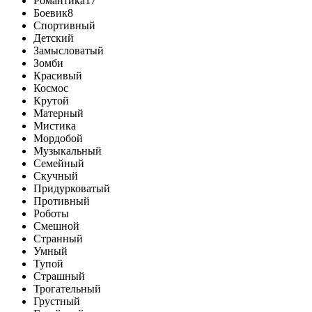
Романтика17
Боевик8
Спортивный
Детский
Замысловатый
Зомби
Красивый
Космос
Крутой
Матерный
Мистика
Мордобой
Музыкальный
Семейный
Скучный
Придурковатый
Противный
Роботы
Смешной
Странный
Умный
Тупой
Страшный
Трогательный
Грустный