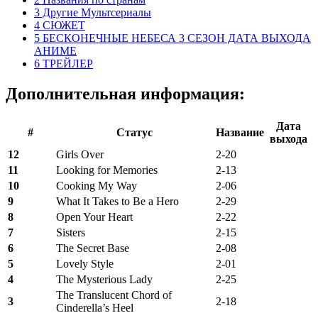
3 Другие Мультсериалы
4 СЮЖЕТ
5 БЕСКОНЕЧНЫЕ НЕБЕСА 3 СЕЗОН ДАТА ВЫХОДА
АНИМЕ
6 ТРЕЙЛЕР
Дополнительная информация:
Дата
#
Статус
Название
выхода
12
Girls Over
2-20
11
Looking for Memories
2-13
10
Cooking My Way
2-06
9
What It Takes to Be a Hero
2-29
8
Open Your Heart
2-22
7
Sisters
2-15
6
The Secret Base
2-08
5
Lovely Style
2-01
4
The Mysterious Lady
2-25
The Translucent Chord of
3
2-18
Cinderella’s Heel