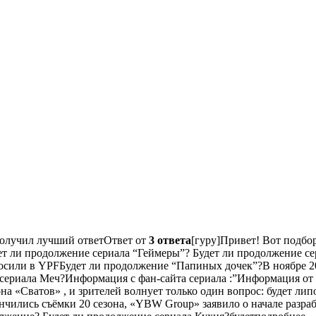
 получил лучший ответОтвет от
3 ответа
[гуру]Привет! Вот подбор
дет ли продолжение сериала “Геймеры”? Будет ли продолжение с
осили в YPFБудет ли продолжение “Папиных дочек”?В ноябре 201
 сериала Меч?Информация с фан-сайта сериала :”Информация от
на «Сватов» , и зрителей волнует только один вопрос: будет л
ончились съёмки 20 сезона, «YBW Group» заявило о начале раз