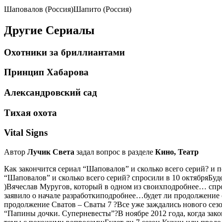
Шаповалов (Россия)Шапито (Россия)
Другие Сериалы
Охотники за бриллиантами
Принцип Хабарова
Александровский сад
Тихая охота
Vital Signs
Автор
Лучик Света
задал вопрос в разделе
Кино, Театр
Как закончится сериал “Шаповалов” и сколько всего серий? и
“Шаповалов” и сколько всего серий? спросили в 10 октябряБу
)Вячеслав Муругов, который в одном из своихподробнее… спр
заявило о начале разработкиподробнее…будет ли продолжение
продолжение Сватов – Сваты 7 ?Все уже заждались нового сезо
“Папины дочки. Суперневесты”?В ноябре 2012 года, когда зак