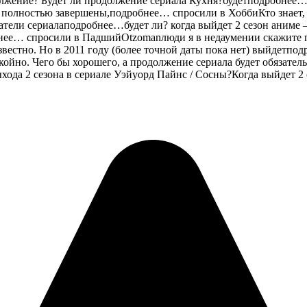
лжение? Будет ли продолжение сериала Кухня?будетподробнее…бу
и полностью завершены,подробнее… спросили в ХоббиКто знает, 
датели сериалаподробнее…будет ли? когда выйдет 2 сезон аниме 
ее… спросили в ПадшийOtzomanлюди я в недаумении скажите пли
известно. Но в 2011 году (более точной даты пока нет) выйдетп
окойно. Чего бы хорошего, а продолжение сериала будет обязат
выхода 2 сезона в сериале Уэйуорд Пайнс / Сосны?Когда выйдет 