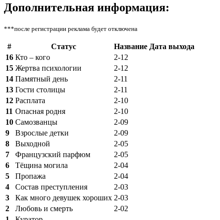
Дополнительная информация:
***после регистрации реклама будет отключена
#
Статус
Название
Дата выхода
16
Кто – кого
2-12
15
Жертва психологии
2-12
14
Памятный день
2-11
13
Гости столицы
2-11
12
Расплата
2-10
11
Опасная родня
2-10
10
Самозванцы
2-09
9
Взрослые детки
2-09
8
Выходной
2-05
7
Французский парфюм
2-05
6
Тёщина могила
2-04
5
Пропажа
2-04
4
Состав преступления
2-03
3
Как много девушек хороших
2-03
2
Любовь и смерть
2-02
1
Куратор