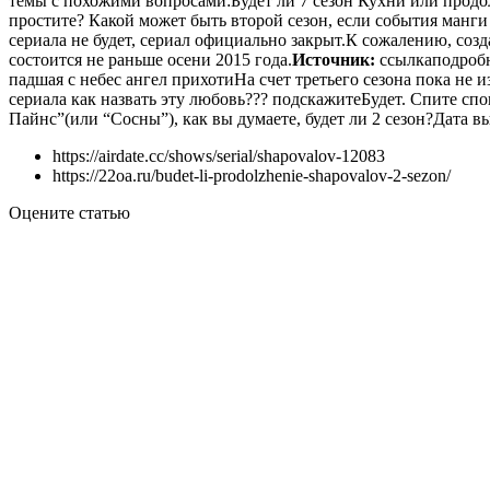
темы с похожими вопросами:Будет ли 7 сезон Кухни или продо
простите? Какой может быть второй сезон, если события манг
сериала не будет, сериал официально закрыт.К сожалению, соз
состоится не раньше осени 2015 года.
Источник:
ссылкаподробн
падшая с небес ангел прихотиНа счет третьего сезона пока не 
сериала как назвать эту любовь??? подскажитеБудет. Спите сп
Пайнс”(или “Сосны”), как вы думаете, будет ли 2 сезон?Дата 
https://airdate.cc/shows/serial/shapovalov-12083
https://22oa.ru/budet-li-prodolzhenie-shapovalov-2-sezon/
Оцените статью