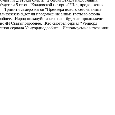
дет ли ,,тетрадь смерти” 2 сезон?Откуда информация,
будет ли 5 сезон “Колдовской истории”?Нет, продолжения
– ” Тринити семеро магов “Премьера нового сезона аниме
ззззззззз будет ли продолжение аниме третьего сезона
одробнее…Народ пожалуйста кто знает будет ли продолжение
ельно))И Сватыподробнее…Кто смотрел сериал “Уэйворд
2 сезон сериала Уэйуордподробнее…
Используемые источники: