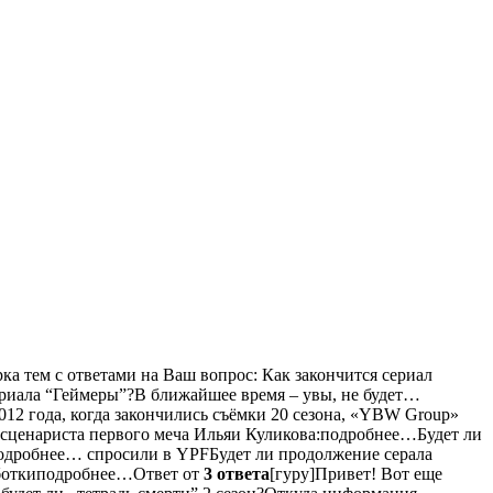
ка тем с ответами на Ваш вопрос: Как закончится сериал
ериала “Геймеры”?В ближайшее время – увы, не будет…
2 года, когда закончились съёмки 20 сезона, «YBW Group»
 сценариста первого меча Ильяи Куликова:подробнее…Будет ли
иподробнее… спросили в YPFБудет ли продолжение серала
работкиподробнее…Ответ от
3 ответа
[гуру]Привет! Вот еще