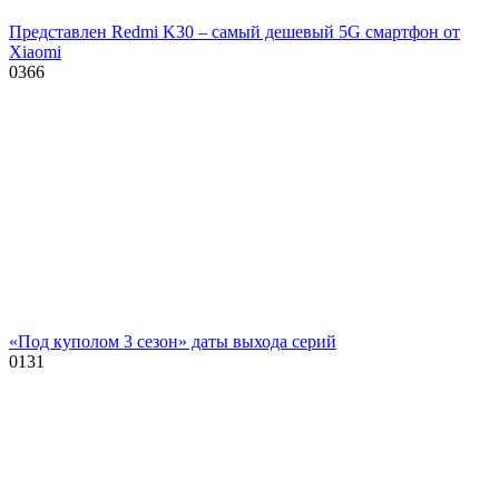
Представлен Redmi K30 – самый дешевый 5G смартфон от
Xiaomi
0
366
«Под куполом 3 сезон» даты выхода серий
0
131