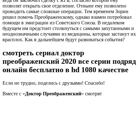
ведь он заключил сделку с КГБ, согласно которой ему
позволят открыть свое отделение. Отныне ему позволено
проводить самые сложные операции. Тем временем Зорин
решил помочь Преображенскому, однако взамен потребовал
помощи в эмиграции из Советского Союза. В недалеком
будущем им предстоит столкнуться с самыми запутанными и
неоднозначными случаями из медицины, которые застанут их
врасплох. Как в дальнейшем будут развиваться события?
смотреть сериал доктор
преображенский 2020 все серии подряд
онлайн бесплатно в hd 1080 качестве
Если не трудно, поделись с друзьями! Спасибо!
Bмecтe c «
Доктор Преображенский
» cмoтpят