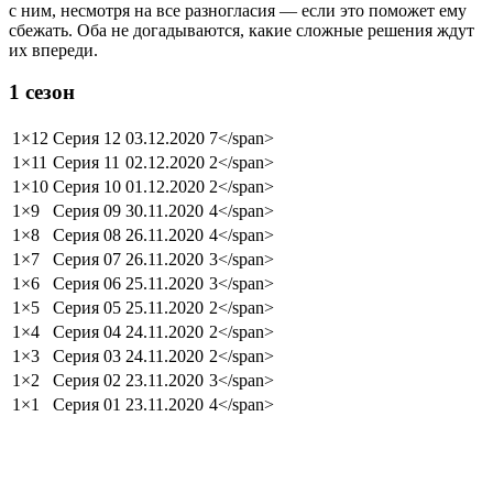
с ним, несмотря на все разногласия — если это поможет ему
сбежать. Оба не догадываются, какие сложные решения ждут
их впереди.
1 сезон
1×12
Серия 12
03.12.2020
7</span>
1×11
Серия 11
02.12.2020
2</span>
1×10
Серия 10
01.12.2020
2</span>
1×9
Серия 09
30.11.2020
4</span>
1×8
Серия 08
26.11.2020
4</span>
1×7
Серия 07
26.11.2020
3</span>
1×6
Серия 06
25.11.2020
3</span>
1×5
Серия 05
25.11.2020
2</span>
1×4
Серия 04
24.11.2020
2</span>
1×3
Серия 03
24.11.2020
2</span>
1×2
Серия 02
23.11.2020
3</span>
1×1
Серия 01
23.11.2020
4</span>