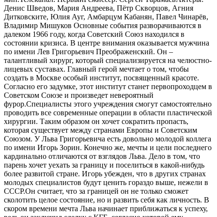
Денис Шведов, Мария Андреева, Пётр Скворцов, Агния
Дитковските, Юлия Ауг, Амбарцум Кабанян, Павел Чинарёв,
Владимир Мишуков Основные события разворачиваются в
далеком 1966 году, когда Советский Союз находился в
состоянии кризиса. В центре внимания оказывается мужчина
по имени Лев Григорьевич Преображенский. Он –
талантливый хирург, который специализируется на челюстно-
лицевых суставах. Главный герой мечтает о том, чтобы
создать в Москве особый институт, посвященный красоте.
Согласно его задумке, этот институт станет первопроходцем в
Советском Союзе и произведет невероятный
фурор.Специалисты этого учреждения смогут самостоятельно
проводить все современные операции в области пластической
хирургии. Таким образом он хочет сократить пропасть,
которая существует между странами Европы и Советским
Союзом. У Льва Григорьевича есть довольно молодой коллега
по имени Игорь Зорин. Конечно же, мечты и цели последнего
кардинально отличаются от взглядов Льва. Дело в том, что
парень хочет уехать за границу и поселиться в какой-нибудь
более развитой стране. Игорь убежден, что в других странах
молодых специалистов будут ценить гораздо выше, нежели в
СССР.Он считает, что за границей он не только сможет
сколотить целое состояние, но и развить себя как личность. В
скором времени мечта Льва начинает приближаться к успеху,