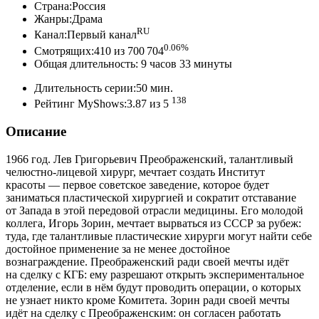
Страна:Россия
Жанры:Драма
RU
Канал:Первый канал
0.06%
Смотрящих:410 из 700 704
Общая длительность: 9 часов 33 минуты
Длительность серии:50 мин.
138
Рейтинг MyShows:3.87 из 5
Описание
1966 год. Лев Григорьевич Преображенский, талантливый
челюстно-лицевой хирург, мечтает создать Институт
красоты — первое советское заведение, которое будет
заниматься пластической хирургией и сократит отставание
от Запада в этой передовой отрасли медицины. Его молодой
коллега, Игорь Зорин, мечтает вырваться из СССР за рубеж:
туда, где талантливые пластические хирурги могут найти себе
достойное применение за не менее достойное
вознаграждение. Преображенский ради своей мечты идёт
на сделку с КГБ: ему разрешают открыть экспериментальное
отделение, если в нём будут проводить операции, о которых
не узнает никто кроме Комитета. Зорин ради своей мечты
идёт на сделку с Преображенским: он согласен работать