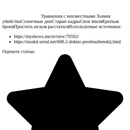
Уравнения с неизвестными Химия
убийстваСолнечные дниСтарые кадрыСвоя земляКрепкая
броняПростить нельзя расстаться
Используемые источники:
https://myshows.me/m/view/70592/
https://russkii-serial.net/608-2-doktor-preobrazhenskij.html
Оцените статью