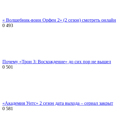
« Волшебник-воин Орфен 2» (2 сезон) смотреть онлайн
0
493
Почему «Трон 3: Восхождение» до сих пор не вышел
0
501
«Академия Уитс» 2 сезон дата выхода – сериал закрыт
0
581