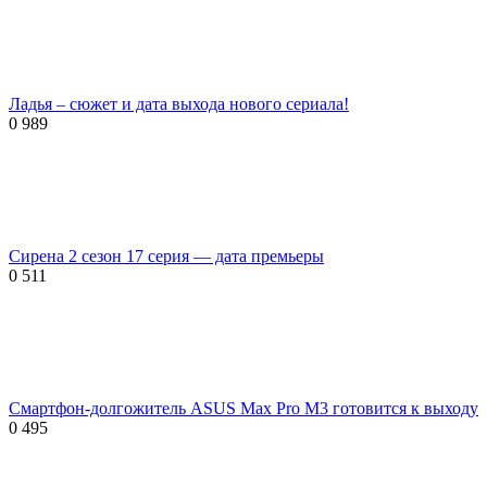
Ладья – сюжет и дата выхода нового сериала!
0
989
Сирена 2 сезон 17 серия — дата премьеры
0
511
Смартфон-долгожитель ASUS Max Pro M3 готовится к выходу
0
495