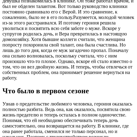
девушка познакомилась в клинике. Он тоже работал врачом, и
был не обделен талантом. Вот только руководство клиники
постоянно сравнивало его с Верой. И это сравнение, к
сожалению, было не в его пользу.Разумеется, молодой человек
из-за этого расстраивался. И поэтому героиня решила
уволиться и посвятить всю себя заботе о муже. Вскоре у
супругов родилась дочь, и Вера превратилась в настоящую
домохозяйку. Хотя бывшие коллеги считали, что женщина
попросту похоронила свой талант, она была счастлива. Но
лишь до того дня, когда ее муж загадочно пропал. Поначалу
она сильно волновалась, поскольку считала, что с ним
произошло что-то плохое. Однако, вскоре ей стало известно о
том, что он вел двойную жизнь. И теперь, чтобы отвлечься от
собственных проблем, она принимает решение вернуться на
работу.
Что было в первом сезоне
Узнав о предательстве любимого человека, героиня оказалась
полностью разбита. Ведь она, как оказалось, посвятила свою
жизнь предателю и теперь осталась в полном одиночестве.
Понимая, что ей необходимо обеспечивать теперь дочь
самостоятельно, она возвращается на работу. В клинике, где
она ранее работала, сменился не только персонал, но и
начальник. Поэтому с трудоустройством возникли