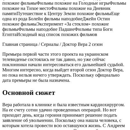
похожие фильмыФильмы похожие на Голодные игрыФильмы
похожие на Тихое местоФильмы похожие на Дневник
памятиПутешествие к Центру Земли похожие фильмыЕще
одна из рода Болейн фильмы наподобиеДжейн Остин
похожие фильмыЭксперимент «За стеклом» похожие
фильмыФильмы наподобие ПадшиеФильмы типа Боги
ЕгиптаИсходный код список похожих фильмов
Главная страница / Сериалы / Доктор Вера 2 сезон
Премьера первой части этого проекта на украинском
телевиденье состоялась не так давно, но уже сейчас
поклонники начали интересоваться его дальнейшей судьбой.
Многим интересно, когда выйдет второй сезон Доктор Вера,
но пока нельзя ничего утверждать. Поскольку официально
дата премьеры не была назначена.
Основной сюжет
Вера работала в клинике и была известным кардиохирургом.
На ее счету сотни удачно проведенных операций. Но вот
приходит день, когда героиня принимает решение подать
заявление об увольнении. Поскольку она нашла человека, с
которым хотела провести всю оставшуюся жизнь. С Андреем