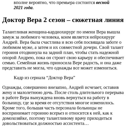
вполне вероятно, что премьера состоится
весной
2021 года
.
Доктор Вера 2 сезон – сюжетная линия
Талантливая женщина-кардиохирург по имени Вера вышла
замуж за любимого человека, коим является нейрохирург
Андрей. Вера была счастлива и всю себя посвящала заботе о
любимом муже, а затем и их совместной дочери. Свой талант
героиня отодвинула на задний план, чтобы стать надежной
опорой Андрею, пока он строит свою карьеру и обеспечивает
семью. Семейная жизнь приносила Вере радость, и она даже
представить не могла, что однажды все может измениться.
Кадр из сериала “Доктор Вера”
Однажды, совершенно внезапно, Андрей исчезает, оставив
жену и малолетнюю дочь. После столь длительного перерыва
в работе Вера вынуждена вновь вернуться на работу в
больницу, где за время ее отсутствия многое изменилось.
Кроме того, большая часть персонала больницы не
воспринимает героиню всерьез и относится к ней, как к
домохозяйке, поэтому талантливому врачу приходиться
довольствоваться должностью ассистента…