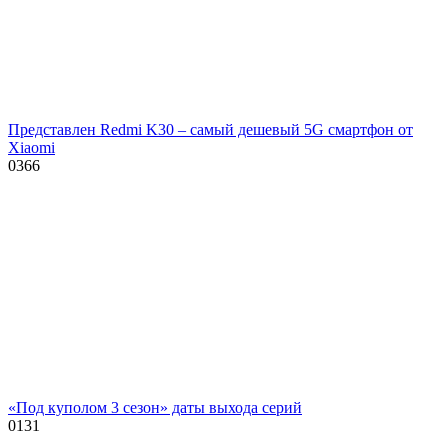
Представлен Redmi K30 – самый дешевый 5G смартфон от
Xiaomi
0
366
«Под куполом 3 сезон» даты выхода серий
0
131