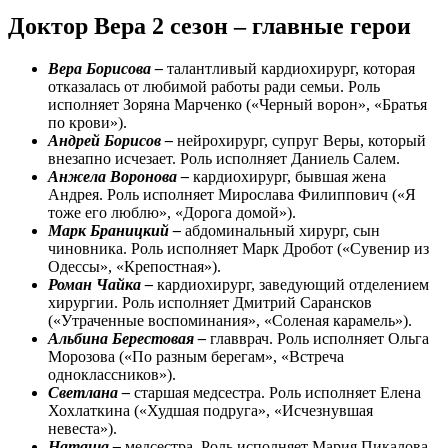
Доктор Вера 2 сезон – главные герои
Вера Борисова –
талантливый кардиохирург, которая
отказалась от любимой работы ради семьи. Роль
исполняет Зоряна Марченко («Черный ворон», «Братья
по крови»).
Андрей Борисов –
нейрохирург, супруг Веры, который
внезапно исчезает. Роль исполняет Даниель Салем.
Анжела Воронова –
кардиохирург, бывшая жена
Андрея. Роль исполняет Мирослава Филиппович («Я
тоже его люблю», «Дорога домой»).
Марк Браницкий –
абдоминальный хирург, сын
чиновника. Роль исполняет Марк Дробот («Сувенир из
Одессы», «Крепостная»).
Роман Чайка –
кардиохирург, заведующий отделением
хирургии. Роль исполняет Дмитрий Сарансков
(«Утраченные воспоминания», «Соленая карамель»).
Альбина Берестовая –
главврач. Роль исполняет Ольга
Морозова («По разным берегам», «Встреча
одноклассников»).
Светлана –
старшая медсестра. Роль исполняет Елена
Хохлаткина («Худшая подруга», «Исчезнувшая
невеста»).
Наташа –
медсестра. Роль исполняет Мария Пикалова.