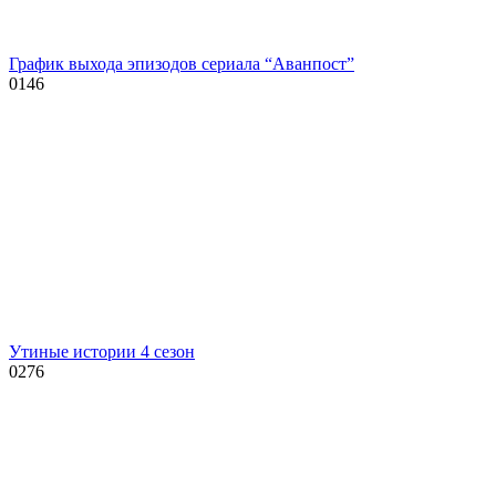
График выхода эпизодов сериала “Аванпост”
0
146
Утиные истории 4 сезон
0
276