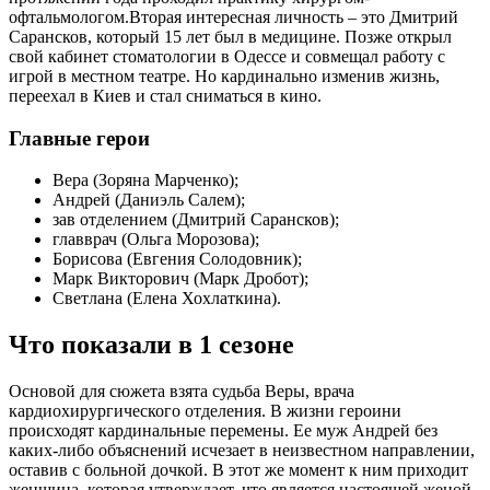
офтальмологом.Вторая интересная личность – это Дмитрий
Сарансков, который 15 лет был в медицине. Позже открыл
свой кабинет стоматологии в Одессе и совмещал работу с
игрой в местном театре. Но кардинально изменив жизнь,
переехал в Киев и стал сниматься в кино.
Главные герои
Вера (Зоряна Марченко);
Андрей (Даниэль Салем);
зав отделением (Дмитрий Сарансков);
главврач (Ольга Морозова);
Борисова (Евгения Солодовник);
Марк Викторович (Марк Дробот);
Светлана (Елена Хохлаткина).
Что показали в 1 сезоне
Основой для сюжета взята судьба Веры, врача
кардиохирургического отделения. В жизни героини
происходят кардинальные перемены. Ее муж Андрей без
каких-либо объяснений исчезает в неизвестном направлении,
оставив с больной дочкой. В этот же момент к ним приходит
женщина, которая утверждает, что является настоящей женой