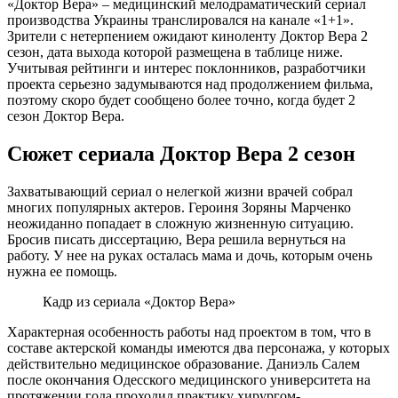
«Доктор Вера» – медицинский мелодраматический сериал
производства Украины транслировался на канале «1+1».
Зрители с нетерпением ожидают киноленту Доктор Вера 2
сезон, дата выхода которой размещена в таблице ниже.
Учитывая рейтинги и интерес поклонников, разработчики
проекта серьезно задумываются над продолжением фильма,
поэтому скоро будет сообщено более точно, когда будет 2
сезон Доктор Вера.
Сюжет сериала Доктор Вера 2 сезон
Захватывающий сериал о нелегкой жизни врачей собрал
многих популярных актеров. Героиня Зоряны Марченко
неожиданно попадает в сложную жизненную ситуацию.
Бросив писать диссертацию, Вера решила вернуться на
работу. У нее на руках осталась мама и дочь, которым очень
нужна ее помощь.
Кадр из сериала «Доктор Вера»
Характерная особенность работы над проектом в том, что в
составе актерской команды имеются два персонажа, у которых
действительно медицинское образование. Даниэль Салем
после окончания Одесского медицинского университета на
протяжении года проходил практику хирургом-