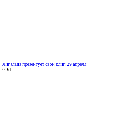
Лигалайз презентует свой клип 29 апреля
0
161