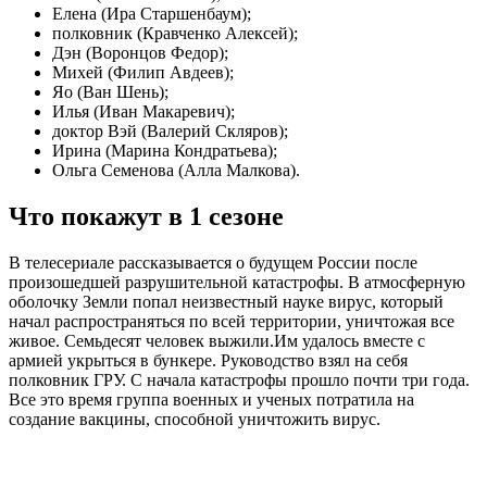
Елена (Ира Старшенбаум);
полковник (Кравченко Алексей);
Дэн (Воронцов Федор);
Михей (Филип Авдеев);
Яо (Ван Шень);
Илья (Иван Макаревич);
доктор Вэй (Валерий Скляров);
Ирина (Марина Кондратьева);
Ольга Семенова (Алла Малкова).
Что покажут в 1 сезоне
В телесериале рассказывается о будущем России после
произошедшей разрушительной катастрофы. В атмосферную
оболочку Земли попал неизвестный науке вирус, который
начал распространяться по всей территории, уничтожая все
живое. Семьдесят человек выжили.Им удалось вместе с
армией укрыться в бункере. Руководство взял на себя
полковник ГРУ. С начала катастрофы прошло почти три года.
Все это время группа военных и ученых потратила на
создание вакцины, способной уничтожить вирус.