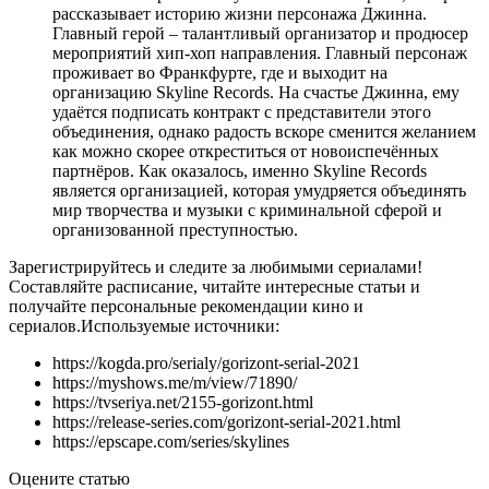
рассказывает историю жизни персонажа Джинна.
Главный герой – талантливый организатор и продюсер
мероприятий хип-хоп направления. Главный персонаж
проживает во Франкфурте, где и выходит на
организацию Skyline Records. На счастье Джинна, ему
удаётся подписать контракт с представители этого
объединения, однако радость вскоре сменится желанием
как можно скорее откреститься от новоиспечённых
партнёров. Как оказалось, именно Skyline Records
является организацией, которая умудряется объединять
мир творчества и музыки с криминальной сферой и
организованной преступностью.
Зарегистрируйтесь и следите за любимыми сериалами!
Составляйте расписание, читайте интересные статьи и
получайте персональные рекомендации кино и
сериалов.
Используемые источники:
https://kogda.pro/serialy/gorizont-serial-2021
https://myshows.me/m/view/71890/
https://tvseriya.net/2155-gorizont.html
https://release-series.com/gorizont-serial-2021.html
https://epscape.com/series/skylines
Оцените статью