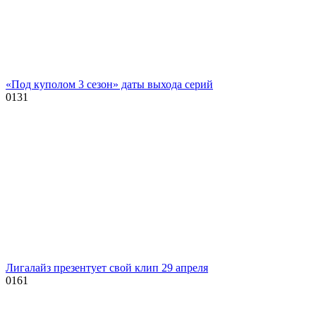
«Под куполом 3 сезон» даты выхода серий
0
131
Лигалайз презентует свой клип 29 апреля
0
161