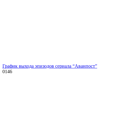
График выхода эпизодов сериала “Аванпост”
0
146