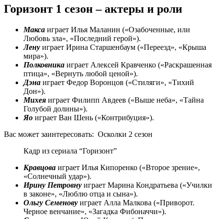
Горизонт 1 сезон – актеры и роли
Макса
играет Илья Маланин («Озабоченные, или
Любовь зла», «Последний герой»).
Лену
играет Ирина Старшенбаум («Переезд», «Крыша
мира»).
Полковника
играет Алексей Кравченко («Раскрашенная
птица», «Вернуть любой ценой»).
Дэна
играет Федор Воронцов («Стиляги», «Тихий
Дон»).
Михея
играет Филипп Авдеев («Выше неба», «Тайна
Голубой долины»).
Яо
играет Ван Шень («Контрибуция»).
Вас может заинтересовать:
Осколки 2 сезон
Кадр из сериала “Горизонт”
Кравцова
играет Илья Кипоренко («Второе зрение»,
«Солнечный удар»).
Ирину Петровну
играет Марина Кондратьева («Училки
в законе», «Люблю отца и сына»).
Ольгу Семенову
играет Алла Малкова («Приворот.
Черное венчание», «Загадка Фибоначчи»).