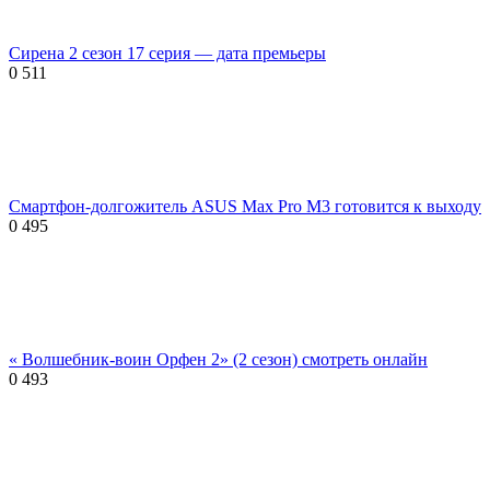
Сирена 2 сезон 17 серия — дата премьеры
0
511
Смартфон-долгожитель ASUS Max Pro M3 готовится к выходу
0
495
« Волшебник-воин Орфен 2» (2 сезон) смотреть онлайн
0
493