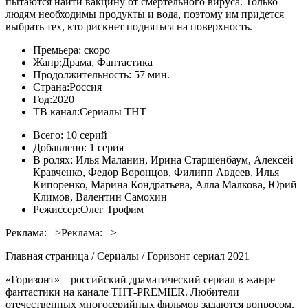
пытаются найти вакцину от смертельного вируса. Только
людям необходимы продукты и вода, поэтому им придется
выбрать тех, кто рискнет подняться на поверхность.
Премьера:
скоро
Жанр:
Драма, Фантастика
Продолжительность:
57 мин.
Страна:
Россия
Год:
2020
ТВ канал:
Сериалы ТНТ
Всего:
10 серий
Добавлено:
1 серия
В ролях:
Илья Маланин, Ирина Старшенбаум, Алексей
Кравченко, Федор Воронцов, Филипп Авдеев, Илья
Кипоренко, Марина Кондратьева, Алла Малкова, Юрий
Климов, Валентин Самохин
Режиссер:
Олег Трофим
Реклама: –>Реклама: –>
Главная страница / Сериалы / Горизонт сериал 2021
«Горизонт» – российский драматический сериал в жанре
фантастики на канале ТНТ-PREMIER. Любители
отечественных многосерийных фильмов задаются вопросом,