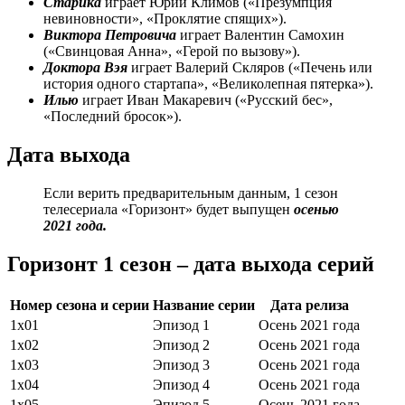
Старика
играет Юрий Климов («Презумпция
невиновности», «Проклятие спящих»).
Виктора Петровича
играет Валентин Самохин
(«Свинцовая Анна», «Герой по вызову»).
Доктора Вэя
играет Валерий Скляров («Печень или
история одного стартапа», «Великолепная пятерка»).
Илью
играет Иван Макаревич («Русский бес»,
«Последний бросок»).
Дата выхода
Если верить предварительным данным, 1 сезон
телесериала «Горизонт» будет выпущен
осенью
2021 года.
Горизонт 1 сезон – дата выхода серий
Номер сезона и серии
Название серии
Дата релиза
1х01
Эпизод 1
Осень 2021 года
1х02
Эпизод 2
Осень 2021 года
1х03
Эпизод 3
Осень 2021 года
1х04
Эпизод 4
Осень 2021 года
1х05
Эпизод 5
Осень 2021 года