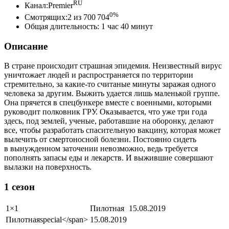
RU
Канал:Premier
0%
Смотрящих:2 из 700 704
Общая длительность: 1 час 40 минут
Описание
В стране происходит страшная эпидемия. Неизвестный вирус
уничтожает людей и распространяется по территории
стремительно, за какие-то считаные минуты заражая одного
человека за другим. Выжить удается лишь маленькой группе.
Она прячется в спецбункере вместе с военными, которыми
руководит полковник ГРУ. Оказывается, что уже три года
здесь, под землей, ученые, работавшие на оборонку, делают
все, чтобы разработать спасительную вакцину, которая может
вылечить от смертоносной болезни. Постоянно сидеть
в вынужденном заточении невозможно, ведь требуется
пополнять запасы еды и лекарств. И выжившие совершают
вылазки на поверхность.
1 сезон
1×1
Пилотная
15.08.2019
Пилотная
special
</span>
15.08.2019