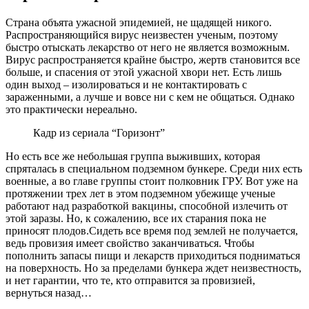
Страна объята ужасной эпидемией, не щадящей никого.
Распространяющийся вирус неизвестен ученым, поэтому
быстро отыскать лекарство от него не является возможным.
Вирус распространяется крайне быстро, жертв становится все
больше, и спасения от этой ужасной хвори нет. Есть лишь
один выход – изолироваться и не контактировать с
зараженными, а лучше и вовсе ни с кем не общаться. Однако
это практически нереально.
Кадр из сериала “Горизонт”
Но есть все же небольшая группа выживших, которая
спряталась в специальном подземном бункере. Среди них есть
военные, а во главе группы стоит полковник ГРУ. Вот уже на
протяжении трех лет в этом подземном убежище ученые
работают над разработкой вакцины, способной излечить от
этой заразы. Но, к сожалению, все их старания пока не
приносят плодов.Сидеть все время под землей не получается,
ведь провизия имеет свойство заканчиваться. Чтобы
пополнить запасы пищи и лекарств приходиться подниматься
на поверхность. Но за пределами бункера ждет неизвестность,
и нет гарантии, что те, кто отправится за провизией,
вернуться назад…