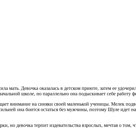
сила мать. Девочка оказалась в детском приюте, затем ее удочер
ачальной школе, но параллельно она подыскивает себе работу ф
ащает внимание на синяки своей маленькой ученицы. Мелек подв
е сильней она боится остаться без мужчины, поэтому Шуле идет н
, но девочка терпит издевательства взрослых, мечтая о том, чт