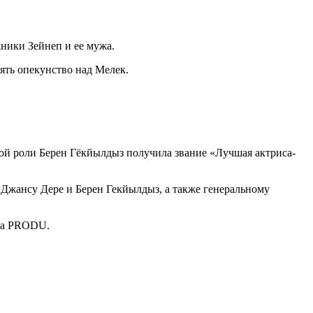
жники Зейнеп и ее мужа.
зять опекунство над Мелек.
ой роли Берен Гёкйылдыз получила звание «Лучшая актриса-
 Джансу Дере и Берен Гекйылдыз, а также генеральному
ала PRODU.