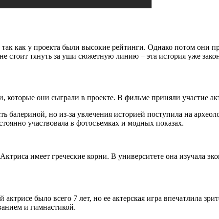
, так как у проекта были высокие рейтинги. Однако потом они п
не стоит тянуть за уши сюжетную линию – эта история уже зако
и, которые они сыграли в проекте. В фильме приняли участие а
ть балериной, но из-за увлечения историей поступила на археол
стоянно участвовала в фотосъемках и модных показах.
ктриса имеет греческие корни. В университете она изучала экон
актрисе было всего 7 лет, но ее актерская игра впечатлила зрит
ванием и гимнастикой.