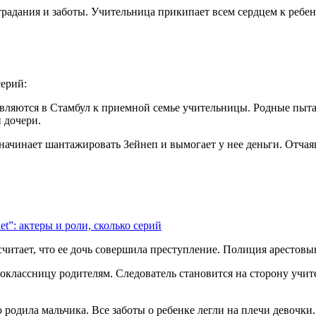
радания и заботы. Учительница прикипает всем сердцем к ребен
серий:
равляются в Стамбул к приемной семье учительницы. Родные пыт
 дочери.
 начинает шантажировать Зейнеп и вымогает у нее деньги. Отча
t”: актеры и роли, сколько серий
к считает, что ее дочь совершила преступление. Полиция аресто
рвоклассницу родителям. Следователь становится на сторону учи
 родила мальчика. Все заботы о ребенке легли на плечи девочки.