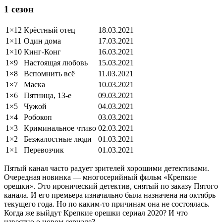
1 сезон
1×12
Крёстный отец
18.03.2021
1×11
Один дома
17.03.2021
1×10
Кинг-Конг
16.03.2021
1×9
Настоящая любовь
15.03.2021
1×8
Вспомнить всё
11.03.2021
1×7
Маска
10.03.2021
1×6
Пятница, 13-е
09.03.2021
1×5
Чужой
04.03.2021
1×4
Робокоп
03.03.2021
1×3
Криминальное чтиво
02.03.2021
1×2
Безжалостные люди
01.03.2021
1×1
Перевозчик
01.03.2021
Пятый канал часто радует зрителей хорошими детективами.
Очередная новинка — многосерийный фильм «Крепкие
орешки». Это иронический детектив, снятый по заказу Пятого
канала. И его премьера изначально была назначена на октябрь
текущего года. Но по каким-то причинам она не состоялась.
Когда же выйдут Крепкие орешки сериал 2020? И что
известно о новом сериале?