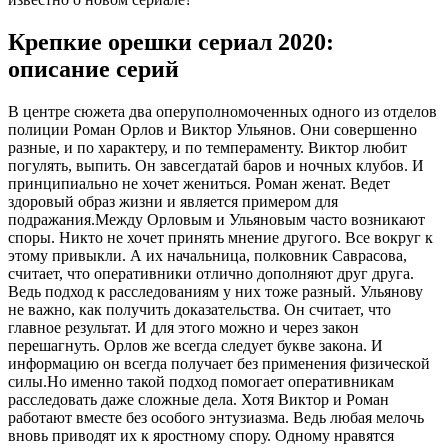
Крепкие орешки сериал 2020:
описание серий
В центре сюжета два оперуполномоченных одного из отделов
полиции Роман Орлов и Виктор Ульянов. Они совершенно
разные, и по характеру, и по темпераменту. Виктор любит
погулять, выпить. Он завсегдатай баров и ночных клубов. И
принципиально не хочет жениться. Роман женат. Ведет
здоровый образ жизни и является примером для
подражания.Между Орловым и Ульяновым часто возникают
споры. Никто не хочет принять мнение другого. Все вокруг к
этому привыкли. А их начальница, полковник Саврасова,
считает, что оперативники отлично дополняют друг друга.
Ведь подход к расследованиям у них тоже разный. Ульянову
не важно, как получить доказательства. Он считает, что
главное результат. И для этого можно и через закон
перешагнуть. Орлов же всегда следует букве закона. И
информацию он всегда получает без применения физической
силы.Но именно такой подход помогает оперативникам
расследовать даже сложные дела. Хотя Виктор и Роман
работают вместе без особого энтузиазма. Ведь любая мелочь
вновь приводят их к яростному спору. Одному нравятся