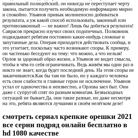
правильный полицейский, он никогда не переступает черту
закона, пытается получить необходимую информацию мирно
и спокойно. Ульянов привык молниеносно добиваться
результата, а уж какой способ использовать, законный или
противозаконный — не важно! Лишь бы добиться результата!
Саврасов прекрасно изучил своих подопечных. Полковник
подкидывает ребятам постоянно какие-нибудь сложные и
запутанные дела. Операм приходится действовать сообща, и
это угнетает, поскольку часто возникают споры. К примеру,
он частенько беседуют на тему: что можно, а что нельзя!
Орлов за здоровый образ жизни, а Ульянов не видит смысла,
чтобы в чём-то себя ограничивать. Ведь живём мы один раз и
никто не знает, когда будет последний день. На этом споры не
заканчиваются.Как бы там ни было, но у каждого человека
есть свои слабости и главные герои не исключение. Ульянов
устал от одиночества и неизвестно, а Орлова заел быт. Они
даже с супругой спят по разным комнатам. Безвыходных
ситуаций не бывает.Да, они такие разные, но даже несмотря
на это, ребята являются лучшими в своём нелёгком деле!
смотреть сериал крепкие орешки 2021
все серии подряд онлайн бесплатно в
hd 1080 качестве