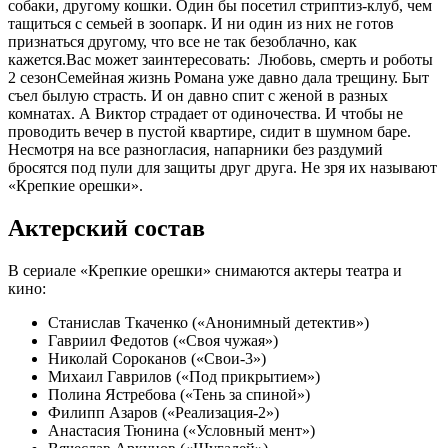
собаки, другому кошки. Один бы посетил стриптиз-клуб, чем
тащиться с семьей в зоопарк. И ни один из них не готов
признаться другому, что все не так безоблачно, как
кажется.
Вас может заинтересовать:
Любовь, смерть и роботы
2 сезон
Семейная жизнь Романа уже давно дала трещину. Быт
съел былую страсть. И он давно спит с женой в разных
комнатах. А Виктор страдает от одиночества. И чтобы не
проводить вечер в пустой квартире, сидит в шумном баре.
Несмотря на все разногласия, напарники без раздумий
бросятся под пули для защиты друг друга. Не зря их называют
«Крепкие орешки».
Актерский состав
В сериале «Крепкие орешки» снимаются актеры театра и
кино:
Станислав Ткаченко («Анонимный детектив»)
Гавриил Федотов («Своя чужая»)
Николай Сороканов («Свои-3»)
Михаил Гаврилов («Под прикрытием»)
Полина Ястребова («Тень за спиной»)
Филипп Азаров («Реализация-2»)
Анастасия Тюнина («Условный мент»)