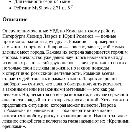
Длительность серии:45 мин.
7
Рейтинг MyShows:2.71 из 5
Описание
Оперуполномоченные УВД по Комендантскому району
Петербурга Леонид Лавров и Юрий Романов — полные
противоположности друг друга. Романов — примерный
семьянин, спортсмен. Лавров — ловелас, завсегдатай самых
злачных мест города. Каждая их встреча завершается горячим
спором. Начальство уже давно научилось извлекать выгоду
из вечных разногласий двух оперов — ведь у каждого из них
не только свои взгляды на жизнь, но и свои подходы
к оперативно-розыскной деятельности. Романов всегда
старается действовать в рамках закона. Лавров же ровно
наоборот — считает, что важно быстро получить результат,
а законными или незаконными методами — это как раз
неважно. Но, несмотря на все разногласия, в случае серьезной
опасности каждый готов закрыть друга спиной. Хотя, сложно
представить ситуацию, которая может вывести Лаврова
и Романова из равновесия — оба оперативника давно
относятся к любому риску с хладнокровием. Именно за такое
ледяное спокойствие коллеги за глаза называют их «Крепкими
орешками».