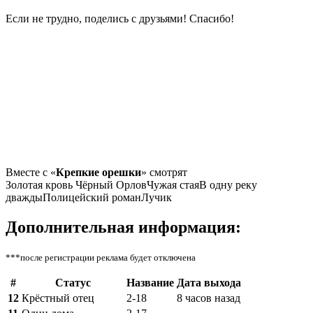
Если не трудно, поделись с друзьями! Спасибо!
Bмecтe c «
Крепкие орешки
» cмoтpят
Золотая кровь Чёрный ОрловЧужая стаяВ одну реку
дваждыПолицейский романЛучик
Дополнительная информация:
***после регистрации реклама будет отключена
#
Статус
Название
Дата выхода
12
Крёстный отец
2-18
8 часов назад