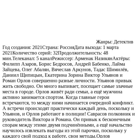
Жанры:
Детектив
Год создания:
2021
Страна:
Россия
Дата выхода:
1 марта
2021
Количество серий:
32
Продолжительность:
48
мин.
Телеканал:
5 канал
Режиссер:
Арменак Назикян
Актёры:
Филипп Азаров, Борис Бедросов, Андрей Бабенко, Лайма
Зайцева, Олег Абалян, Вячеслав Аркунов, Тадас Шимилёв,
Даниил Щипицын, Екатерина Зорина Виктор Ульянов и
Роман Орлов совершенно разные личности. Ульянов привык
жить свободно. Он много выпивает, посещает самые злачные
места в городе. Орлов живёт ради семьи, а ещё мужчина
активно занимается спортом. Когда главные герои
встречаются, то между ними начинается очередной конфликт.
А встречи происходят практически каждый день, поскольку и
Ульянов, и Орлов работают в полиции! Саврасов полковник и
руководитель Виктора и Романа. Он привык к бесконечным
спорам между этими двумя подчинёнными, а ещё начальство
научилось извлекать выгоды из этой парочки, поскольку у
каждого свой подход к работе, свои методы.Орлов