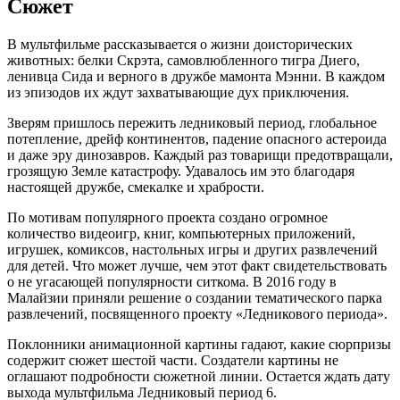
Сюжет
В мультфильме рассказывается о жизни доисторических
животных: белки Скрэта, самовлюбленного тигра Диего,
ленивца Сида и верного в дружбе мамонта Мэнни. В каждом
из эпизодов их ждут захватывающие дух приключения.
Зверям пришлось пережить ледниковый период, глобальное
потепление, дрейф континентов, падение опасного астероида
и даже эру динозавров. Каждый раз товарищи предотвращали,
грозящую Земле катастрофу. Удавалось им это благодаря
настоящей дружбе, смекалке и храбрости.
По мотивам популярного проекта создано огромное
количество видеоигр, книг, компьютерных приложений,
игрушек, комиксов, настольных игры и других развлечений
для детей. Что может лучше, чем этот факт свидетельствовать
о не угасающей популярности ситкома. В 2016 году в
Малайзии приняли решение о создании тематического парка
развлечений, посвященного проекту «Ледникового периода».
Поклонники анимационной картины гадают, какие сюрпризы
содержит сюжет шестой части. Создатели картины не
оглашают подробности сюжетной линии. Остается ждать дату
выхода мультфильма Ледниковый период 6.