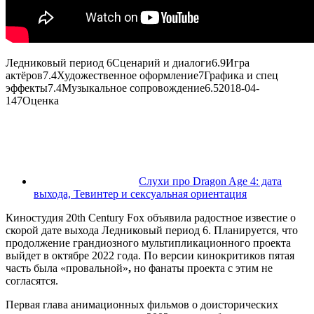
Ледниковый период 6
Сценарий и диалоги
6.9
Игра
актёров
7.4
Художественное оформление
7
Графика и спец
эффекты
7.4
Музыкальное сопровождение
6.5
2018-04-
14
7
Оценка
Слухи про Dragon Age 4: дата
выхода, Тевинтер и сексуальная ориентация
Киностудия 20th Century Fox объявила радостное известие о
скорой дате выхода Ледниковый период 6. Планируется, что
продолжение грандиозного мультипликационного проекта
выйдет в октябре 2022 года. По версии кинокритиков пятая
часть была «провальной»
,
но фанаты проекта с этим не
согласятся.
Первая глава анимационных фильмов о доисторических