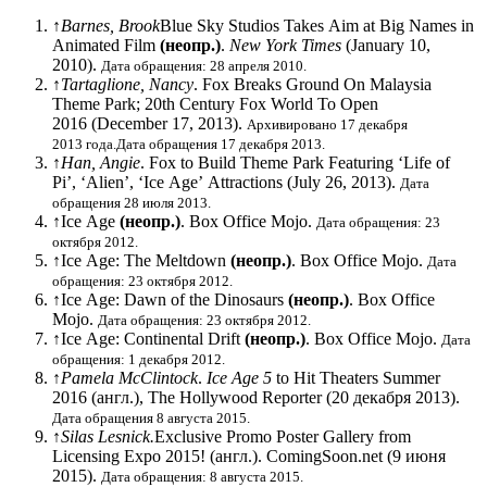
↑
Barnes, Brook
Blue Sky Studios Takes Aim at Big Names in
Animated Film
(неопр.)
.
New York Times
(January 10,
2010).
Дата обращения: 28 апреля 2010.
↑
Tartaglione, Nancy
. Fox Breaks Ground On Malaysia
Theme Park; 20th Century Fox World To Open
2016 (December 17, 2013).
Архивировано 17 декабря
2013 года.
Дата обращения 17 декабря 2013.
↑
Han, Angie
. Fox to Build Theme Park Featuring ‘Life of
Pi’, ‘Alien’, ‘Ice Age’ Attractions (July 26, 2013).
Дата
обращения 28 июля 2013.
↑
Ice Age
(неопр.)
. Box Office Mojo.
Дата обращения: 23
октября 2012.
↑
Ice Age: The Meltdown
(неопр.)
. Box Office Mojo.
Дата
обращения: 23 октября 2012.
↑
Ice Age: Dawn of the Dinosaurs
(неопр.)
. Box Office
Mojo.
Дата обращения: 23 октября 2012.
↑
Ice Age: Continental Drift
(неопр.)
. Box Office Mojo.
Дата
обращения: 1 декабря 2012.
↑
Pamela McClintock
.
Ice Age 5
to Hit Theaters Summer
2016
(англ.)
, The Hollywood Reporter (20 декабря 2013).
Дата обращения 8 августа 2015.
↑
Silas Lesnick.
Exclusive Promo Poster Gallery from
Licensing Expo 2015!
(англ.)
. ComingSoon.net (9 июня
2015).
Дата обращения: 8 августа 2015.