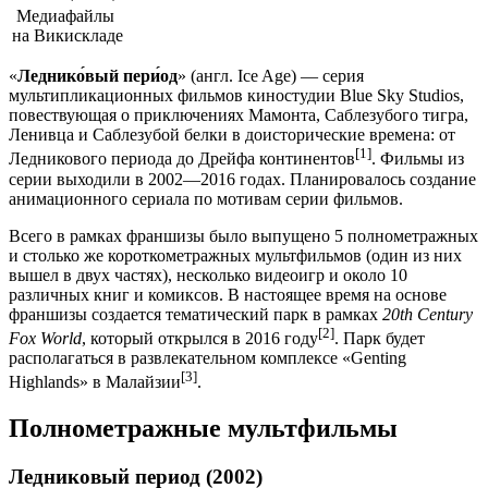
Медиафайлы
на Викискладе
«
Леднико́вый пери́од
» (англ.
Ice Age
) — серия
мультипликационных фильмов киностудии Blue Sky Studios,
повествующая о приключениях Мамонта, Саблезубого тигра,
Ленивца и Саблезубой белки в доисторические времена: от
[1]
Ледникового периода до Дрейфа континентов
. Фильмы из
серии выходили в 2002—2016 годах. Планировалось создание
анимационного сериала по мотивам серии фильмов.
Всего в рамках франшизы было выпущено 5 полнометражных
и столько же короткометражных мультфильмов (один из них
вышел в двух частях), несколько видеоигр и около 10
различных книг и комиксов. В настоящее время на основе
франшизы создается тематический парк в рамках
20th Century
[2]
Fox World
, который открылся в 2016 году
. Парк будет
располагаться в развлекательном комплексе «Genting
[3]
Highlands» в Малайзии
.
Полнометражные мультфильмы
Ледниковый период (2002)