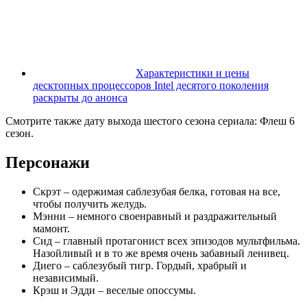
Характеристики и цены
десктопных процессоров Intel десятого поколения
раскрыты до анонса
Смотрите также дату выхода шестого сезона сериала: Флеш 6
сезон.
Персонажи
Скрэт – одержимая саблезубая белка, готовая на все,
чтобы получить желудь.
Мэнни – немного своенравный и раздражительный
мамонт.
Сид – главный протагонист всех эпизодов мультфильма.
Назойливый и в то же время очень забавный ленивец.
Диего – саблезубый тигр. Гордый, храбрый и
независимый.
Крэш и Эдди – веселые опоссумы.