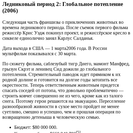
Ледниковый период 2: Глобальное потепление
(2006)
Следующая часть франшизы о приключениях животных во
времена ледникового периода. После съемок первого фильма
режиссёр Крис Уэдж покинул проект, и режиссёрское кресло в
сиквеле единолично занял Карлус Салданья.
Дата выхода в США — 1 марта2006 года. В России
мультфильм показывался с 30 марта.
По сюжету фильма, саблезубый тигр Диего, мамонт Манфред,
грызун Скрэт и ленивец Сид дожили до глобального
потепления. Стремительный паводок идет прямиком к их
родной долине и готовится на долгие годы затопить все
окрестности. Теперь ответственным животным придется
спасать соседей от потопа, что довольно проблематично —
строить ковчег совершенно не из чего, кроме как из талого
снега. Поэтому герои решаются на эвакуацию. Переселение
разнообразной живности в сухое место пройдет не менее
суетливо, смешно и успешно, чем и прошлая операция по
возвращению детеныша в человеческую семью.
Бюджет: $80 000 000.
[5]