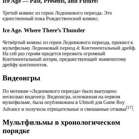
Ice Age — Past, Presents, and Future!
Третий комикс из серии Ледникового периода. Это
единственный пока Рождественский комикс.
Ice Age. Where There’s Thunder
Четвёртый комикс из серии Ледникового периода, приквел к
мультфильму Ледниковый период 4: Континентальный дрейф.
На сей раз героям придется пережить огромный
Континентальный шторм, предшествующий знаменитому
дрейфу континентов.
Видеоигры
По мотивам «Ледникового периода» было выпущено
несколько видеоигр. Видеоигра, основанная на первом
мультфильме, была опубликована в Ubisoft для Game Boy
[17]
Advance и получила отрицательные и смешанные отзывы
.
Мультфильмы в хронологическом
порядке