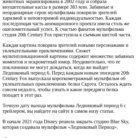
животных экранизирована в 2002 году и собрала
внушительные кассы в размере 383 млн. Забавные и
неординарные герои мультфильма покорили зрителей
харизмой и неповторимой индивидуальностью. Каждая
последующая часть анимационного проекта имела столь же
ошеломительный успех. К счастью фанатов мультфильма
студия 20th Century Fox приступила к съемкам шестой части.
Каждая картина покоряла зрителей новыми персонажами и
увлекательными приключениями. Сюжет
мультипликационной картины содержит множество забавных
моментов и искрометный юмор. Неудивительно, что ee
поклонники не могут дождаться, когда же выйдет
Ледниковый период 6. Перед каждым новым эпизодом 20th
Century Fox выпускала короткометражный мультфильм об
увлекательных приключениях белки Скрэта. Осталось ждать
совсем недолго, чтобы узнать в какие передряги белка
попадет в этот раз.
Точную дату выхода мультфильма Ледниковый период 6 с
трейлером, вы найдете на сайте в самом низу статьи.
В начале 2021 года Disney решила закрыть студию Blue Sky,
которая создавала мультфильм «Ледниковый Период».