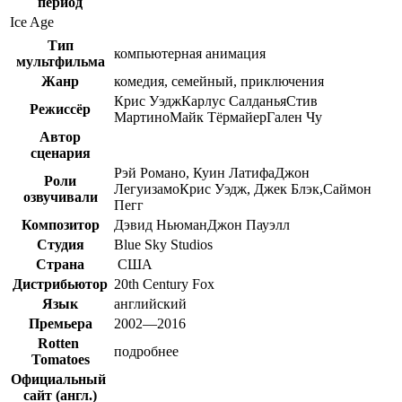
период
Ice Age
Тип
компьютерная анимация
мультфильма
Жанр
комедия, семейный, приключения
Крис УэджКарлус СалданьяСтив
Режиссёр
МартиноМайк ТёрмайерГален Чу
Автор
сценария
Рэй Романо, Куин ЛатифаДжон
Роли
ЛегуизамоКрис Уэдж, Джек Блэк,Саймон
озвучивали
Пегг
Композитор
Дэвид НьюманДжон Пауэлл
Студия
Blue Sky Studios
Страна
США
Дистрибьютор
20th Century Fox
Язык
английский
Премьера
2002—2016
Rotten
подробнее
Tomatoes
Официальный
сайт​
(англ.)