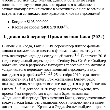
Чтобы спастись, Сид, Мэнни, Диего и остальные звери
должны покинуть свои дома, отправиться в забавное и
захватывающее приключение в экзотические новые земли и
встретиться со множеством красочных новых персонажей.
Бюджет: $105 000 000.
[10]
Кассовые сборы: $408 579 038
.
Ледниковый период: Приключения Бака (2022)
В июне 2016 года, Гален Т. Чу, сорежиссер пятого фильма
заявил о возможности шестого фильма и заявил, что у них
[11]
есть некоторые идеи для следующей части
. В августе 2018
года генеральный директор 20th Century Fox Стейси Снайдер
объявила, что в разработке находится телесериал по мотивам
«Ледникового периода» посвященный персонажу Баку,
[12]
[13]
находится в разработке
. 25 октября 2019 года, после
приобретения 21st Century Fox компанией Disney, было
подтверждено, что проект все еще находится в разработке для
[13]
Disney+
. В декабре 2020 года было подтверждено, что
проект был переработан в фильм и будет называться
«Ледниковый период: Приключения Бака», сосредоточенным
вокруг ласки Бака, отправляющегося в приключение в мире
динозавров вместе с Крэшем и Эдди. Фильм выйдет в прокат