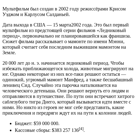
Мультфильм был создан в 2002 году режиссёрами Крисом
Уэджом и Карлусом Салданьей.
Дата выхода в США — 15 марта2002 года. Это был первый
мультфильм из предстоящей серии фильмов «Ледниковый
период», первоначально не планировавшейся как франшиза.
Сюжет фильма рассказывает о мамонте по имени Мэнни,
который считает себя последним выжившим мамонтом на
Земле.
20 000 лет до н. э. начинается ледниковый период. Чтобы
избежать приближающегося холода, животные мигрируют на
юг. Однако некоторые из них все-таки решают остаться —
одинокий, угрюмый мамонт Манфред, а также бесшабашный
ленивец Сид. Случайно эта парочка наталкивается на
человеческого детеныша. Они решают вернуть его людям и
отправляются в путешествие. По пути они встречают хитрого
саблезубого тигра Диего, который вызывается идти вместе с
ними. Но никто из героев не мог себе представить, какие
приключения и передряги ждут их на пути к колонии людей.
Бюджет: $59 000 000.
[4]
Кассовые сборы: $383 257 136
.