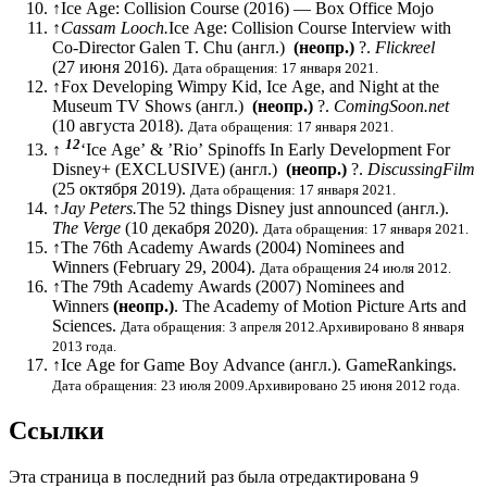
↑
Ice Age: Collision Course (2016) — Box Office Mojo
↑
Cassam Looch.
Ice Age: Collision Course Interview with
Co-Director Galen T. Chu
(англ.)
(неопр.)
?.
Flickreel
(27 июня 2016).
Дата обращения: 17 января 2021.
↑
Fox Developing Wimpy Kid, Ice Age, and Night at the
Museum TV Shows
(англ.)
(неопр.)
?.
ComingSoon.net
(10 августа 2018).
Дата обращения: 17 января 2021.
1
2
↑
‘Ice Age’ & ’Rio’ Spinoffs In Early Development For
Disney+ (EXCLUSIVE)
(англ.)
(неопр.)
?.
DiscussingFilm
(25 октября 2019).
Дата обращения: 17 января 2021.
↑
Jay Peters.
The 52 things Disney just announced
(англ.)
.
The Verge
(10 декабря 2020).
Дата обращения: 17 января 2021.
↑
The 76th Academy Awards (2004) Nominees and
Winners (February 29, 2004).
Дата обращения 24 июля 2012.
↑
The 79th Academy Awards (2007) Nominees and
Winners
(неопр.)
. The Academy of Motion Picture Arts and
Sciences.
Дата обращения: 3 апреля 2012.
Архивировано 8 января
2013 года.
↑
Ice Age for Game Boy Advance
(англ.)
. GameRankings.
Дата обращения: 23 июля 2009.
Архивировано 25 июня 2012 года.
Ссылки
Эта страница в последний раз была отредактирована 9