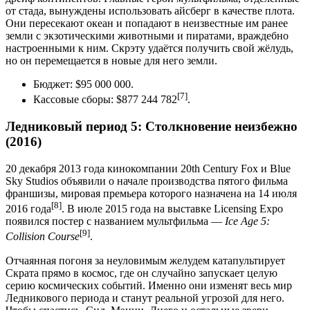
от стада, вынуждены использовать айсберг в качестве плота.
Они пересекают океан и попадают в неизвестные им ранее
земли с экзотическими животными и пиратами, враждебно
настроенными к ним. Скрэту удаётся получить свой жёлудь,
но он перемещается в новые для него земли.
Бюджет: $95 000 000.
[7]
Кассовые сборы: $877 244 782
.
Ледниковый период 5: Столкновение неизбежно
(2016)
20 декабря 2013 года кинокомпании 20th Century Fox и Blue
Sky Studios объявили о начале производства пятого фильма
франшизы, мировая премьера которого назначена на 14 июля
[8]
2016 года
. В июле 2015 года на выставке Licensing Expo
появился постер с названием мультфильма —
Ice Age 5:
[9]
Collision Course
.
Отчаянная погоня за неуловимым желудем катапультирует
Скрата прямо в космос, где он случайно запускает целую
серию космических событий. Именно они изменят весь мир
Ледникового периода и станут реальной угрозой для него.