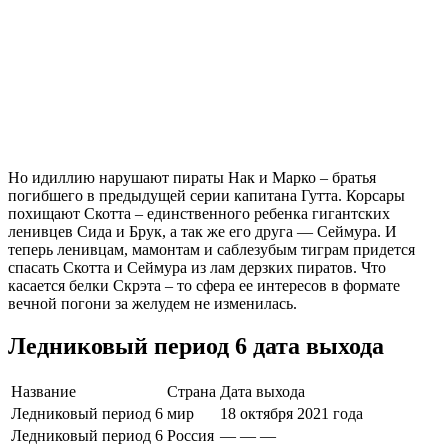
Но идиллию нарушают пираты Нак и Марко – братья
погибшего в предыдущей серии капитана Гутта. Корсары
похищают Скотта – единственного ребенка гигантских
ленивцев Сида и Брук, а так же его друга — Сеймура. И
теперь ленивцам, мамонтам и саблезубым тиграм придется
спасать Скотта и Сеймура из лам дерзких пиратов. Что
касается белки Скрэта – то сфера ее интересов в формате
вечной погони за желудем не изменилась.
Ледниковый период 6 дата выхода
Название
Страна
Дата выхода
Ледниковый период 6
мир
18 октября 2021 года
Ледниковый период 6
Россия
— — —