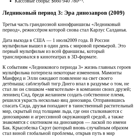
Кассовые сборы: $660 940 780
.
Ледниковый период 3: Эра динозавров (2009)
Третья часть грандиозной кинофраншизы «Ледниковый
период», режиссёром которой снова стал Карлус Салданья.
Дата выхода в США — 1 июля2009 года. В России
мультфильм вышел в один день с мировой премьерой. Это
первый мультфильм из всей франшизы, который
транслировался в кинотеатрах в 3D-формате.
К событиям «Ледникового периода 3» жизнь главных героев
мультфильма потерпела некоторые изменения. Мамонты
Манфред и Элли ожидают появление на свет своего
детёныша; саблезубый тигр Диего впал в раздумье о том, не
стал ли он слишком «мягкотелым» в компании своих друзей;
ленивец Сид, бредя желанием создать собственное племя,
решился украсть несколько яиц динозавра. Отправившись
спасать Сида, друзья попадают в таинственный растительный
мир, скрытый под толщами льда, где они сталкиваются с
динозаврами и агрессивной окружающей средой, а также
знакомятся с охотником на динозавров — лаской по имени
Бак. Крысобелка Скрэт (который вновь случайным образом
стал виной глобальной проблемы, открыв путь в мир