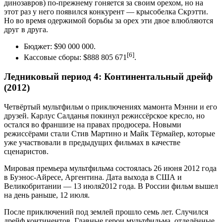
динозавров) по-прежнему гоняется за своим орехом, но на
этот раз у него появился конкурент — крысобелка Скрэтти.
Но во время одержимой борьбы за орех эти двое влюбляются
друг в друга.
Бюджет: $90 000 000.
[6]
Кассовые сборы: $888 805 671
.
Ледниковый период 4: Континентальный дрейф
(2012)
Четвёртый мультфильм о приключениях мамонта Мэнни и его
друзей. Карлус Салданья покинул режиссёрское кресло, но
остался во франшизе на правах продюсера. Новыми
режиссёрами стали Стив Мартино и Майк Тёрмайер, которые
уже участвовали в предыдущих фильмах в качестве
сценаристов.
Мировая премьера мультфильма состоялась 26 июня 2012 года
в Буэнос-Айресе, Аргентина. Дата выхода в США и
Великобритании — 13 июля2012 года. В России фильм вышел
на день раньше, 12 июля.
После приключений под землей прошло семь лет. Случился
дрейф континентов. Главные герои мультфильма, отделённые