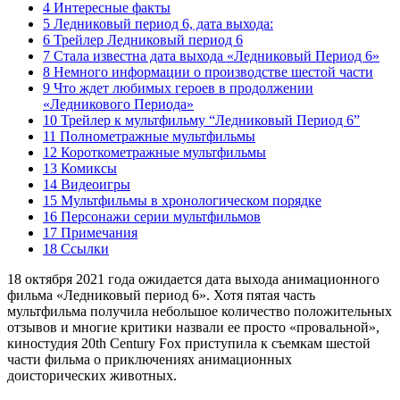
4 Интересные факты
5 Ледниковый период 6, дата выхода:
6 Трейлер Ледниковый период 6
7 Стала известна дата выхода «Ледниковый Период 6»
8 Немного информации о производстве шестой части
9 Что ждет любимых героев в продолжении
«Ледникового Периода»
10 Трейлер к мультфильму “Ледниковый Период 6”
11 Полнометражные мультфильмы
12 Короткометражные мультфильмы
13 Комиксы
14 Видеоигры
15 Мультфильмы в хронологическом порядке
16 Персонажи серии мультфильмов
17 Примечания
18 Ссылки
18 октября 2021 года ожидается дата выхода анимационного
фильма «Ледниковый период 6». Хотя пятая часть
мультфильма получила небольшое количество положительных
отзывов и многие критики назвали ее просто «провальной»,
киностудия 20th Century Fox приступила к съемкам шестой
части фильма о приключениях анимационных
доисторических животных.