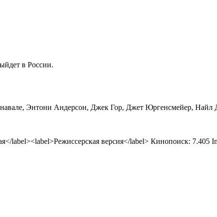
ыйдет в России.
навале, Энтони Андерсон, Джек Гор, Джет Юргенсмейер, Найл 
ая</label><label>Режиссерская версия</label> Кинопоиск:
7.405
I