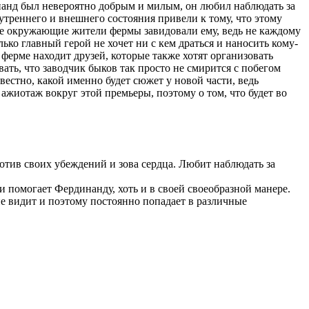
динанд был невероятно добрым и милым, он любил наблюдать за
утреннего и внешнего состояния привели к тому, что этому
се окружающие жители фермы завидовали ему, ведь не каждому
ко главный герой не хочет ни с кем драться и наносить кому-
 ферме находит друзей, которые также хотят организовать
вать, что заводчик быков так просто не смирится с побегом
вестно, какой именно будет сюжет у новой части, ведь
ажиотаж вокруг этой премьеры, поэтому о том, что будет во
отив своих убеждений и зова сердца. Любит наблюдать за
и помогает Фердинанду, хоть и в своей своеобразной манере.
не видит и поэтому постоянно попадает в различные