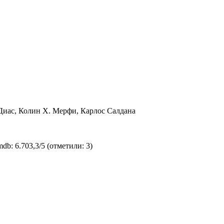
Диас, Колин Х. Мерфи, Карлос Салдана
mdb:
6.70
3,3
/
5
(отметили:
3
)