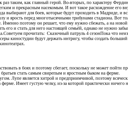
как раз таким, как главный герой. Во-вторых, по характеру Фер
легким и прекрасным насекомым. И вот такое расхождение его вн
а выбирают для боев, которые будут проходить в Мадриде, и в
лу и ярость перед многотысячными трибунами стадиона. Вот толь
де. Именно поэтому он решает, что ему нужно сбежать, а на новой
ть его и стать для него настоящей семьёй, однако не нужно забы
а.
Советуем прочитать:
Сказочный патруль 4 сезон
Пока что неиз
серы киностудии будут держать интригу, чтобы создать больший 
кинотеатрах.
твовать в боях и поэтому сбегает, поскольку не может пойти пр
х братьев стать самым свирепым и яростным быком на ферме.
другом. Лупе является хитрой и предприимчивой, поэтому всяческ
 ферме. Имеет густую челку, из-за которой практически ничего 