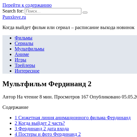
Перейти к содержанию
Search for:
Punxlove.ru
Когда выйдет фильм или сериал – расписание выхода новинок
Фильмы
Сериалы
Мультфильмы
Аниме
Игры
Трейлеры
Интересное
Мультфильм Фердинанд 2
Автор
На чтение
8 мин.
Просмотров
167
Опубликовано
05.05.
Содержание
1 Сюжетная линия анимационного фильма Фердинанд
2 Когда выйдет 2 часть?
3 Фердинанд 2 дата входа
4 Постеры и фото Фердинанд 2