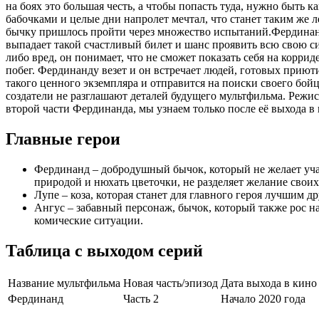
на боях это большая честь, а чтобы попасть туда, нужно быть 
бабочками и целые дни напролет мечтал, что станет таким же 
бычку пришлось пройти через множество испытаний.Фердинанд
выпадает такой счастливый билет и шанс проявить всю свою си
либо вред, он понимает, что не сможет показать себя на корри
побег. Фердинанду везет и он встречает людей, готовых приюти
такого ценного экземпляра и отправится на поиски своего бойц
создатели не разглашают деталей будущего мультфильма. Режис
второй части Фердинанда, мы узнаем только после её выхода в 
Главные герои
Фердинанд – добродушный бычок, который не желает учас
природой и нюхать цветочки, не разделяет желание свои
Лупе – коза, которая станет для главного героя лучшим 
Ангус – забавный персонаж, бычок, который также рос на
комические ситуации.
Таблица с выходом серий
Название мультфильма
Новая часть/эпизод
Дата выхода в кино
Фердинанд
Часть 2
Начало 2020 года