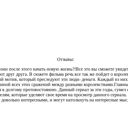
Отзывы:
и они после этого начать новую жизнь?!Все это вы сможете увиде
 друг друга. В сюжете фильма речь все так же пойдет о королев
й мотив, который преследуют эти люди- деньги. Каждый из них, п
ичиной всех этих сражений между разными королевствами.Главны
я к долгому противостоянию. Данный сериал за эти годы, сумел
елям, которые уделяют свое время на просмотр данного сериала.
я довольно интересными, и могут натолкнуть на интересные мысл