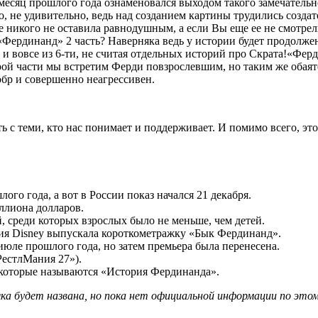
есяц прошлого года ознаменовался выходом такого замечательн
но, не удивительно, ведь над созданием картины трудились созд
никого не оставила равнодушным, а если Вы еще ее не смотрели
Фердинанд» 2 часть? Наверняка ведь у истории будет продолжен
и вовсе из 6-ти, не считая отдельных историй про Скрата!
«Ферд
рой части мы встретим Ферди повзрослевшим, но таким же обаят
добр и совершенно неагрессивен.
 теми, кто нас понимает и поддерживает. И помимо всего, это 
го года, а вот в России показ начался 21 декабря.
ллиона долларов.
, среди которых взрослых было не меньше, чем детей.
удия Disney выпускала короткометражку «Бык Фердинанд».
июле прошлого года, но затем премьера была перенесена.
РестлМания 27»).
 которые называются «История Фердинанда».
а будет названа, но пока нет официальной информации по этому