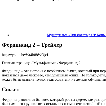
Мультфильм «Три богатыря 9: Конь
Фердинанд 2 – Трейлер
https://youtu.be/Wr4h88WOjcI
Главная страница / Мультфильмы / Фердинанд 2
Фердинанд – это история о необычном бычке, который при перв
показаться даже ласковее, чем домашняя кошка. Не только дети
может быть названа точно, ведь создатели не делали официаль
Сюжет
Фердинанд является бычком, который рос на ферме, где развод
был намного крупнее всех остальных и имел очень злобный и не