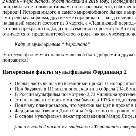
2 часть «Фердинанда» будет показана
в 2019 году.
Последний м
понравился не только детишкам, но и взрослым, что, собствен
период»! История милого и самого миролюбивого бычка в мире 
смотрели мультфильм, другие уже спрашивают – когда выйдет «
на данный момент состоит из 3 частей, а «Ледниковый период» 
который прекрасно подходит для семейного просмотра. Во вто
отличается от представителей своего рода, так как чрезмерно 
Кадр из мультфильма “Фердинанд”
Этот мультфильм учит наших малышей быть добрыми и дружить с
понравится!
Интересные факты мультфильма Фердинанд 2
Первая часть вышла во всемирный прокат 11 ноября прошло
При бюджете в 111 миллионов, картина собрала 234, 8 ми
В России мультфильм посмотрело 2,73 миллиона зрителей
Это не первая история о милом бычке, в 1938-м году ст
Поначалу планировалось, что мультик выйдет в прокат в 
Фердинанда озвучил Джон Сина («Братство по крови», «
В основе мультфильма лежат произведения Манро Лифа,
Дата выхода 2 части мультфильма «Фердинанд» наверняк