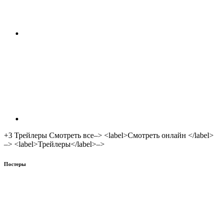
+3
Трейлеры Смотреть все–> <label>Смотреть онлайн </label>
–> <label>Трейлеры</label>–>
Постеры