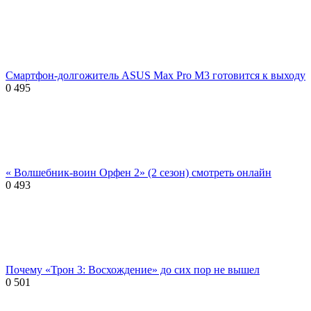
Смартфон-долгожитель ASUS Max Pro M3 готовится к выходу
0
495
« Волшебник-воин Орфен 2» (2 сезон) смотреть онлайн
0
493
Почему «Трон 3: Восхождение» до сих пор не вышел
0
501