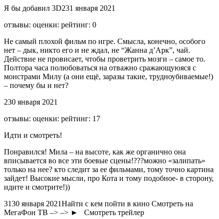
Я бы добавил 3D
2
31 января 2021
отзывы: оценки: рейтинг: 0
Не самый плохой фильм по игре. Смысла, конечно, особого
нет – дык, никто его и не ждал, не “Жанна д’Арк”, чай.
Действие не провисает, чтобы проветрить мозги – самое то.
Полтора часа полюбоваться на отважно сражающуюяся с
монстрами Милу (а они ещё, заразы такие, трудноубиваемые!)
– почему бы и нет?
2
30 января 2021
отзывы: оценки: рейтинг: 17
Идти и смотреть!
Понравился! Мила – на высоте, как же органично она
вписывается во все эти боевые сцены!???можно «залипать»
только на нее? кто следит за ее фильмами, тому точно картина
зайдет! Высокие мысли, про Кота и тому подобное- в сторону,
идите и смотрите!))
3
1
30 января 2021Найти с кем пойти в кино Смотреть на
МегаФон ТВ –> –>
► Смотреть трейлер