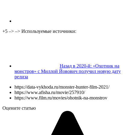
+5
–> –>
Используемые источники:
Назад в 2020-й: «Охотник на
монстров» с Миллой Йовович получил новую дату
релиза
https://data-vykhoda.ru/monster-hunter-film-2021/
https://www.afisha.ru/movie/257910/
https://www.film.ru/movies/ohotnik-na-monstrov
Оцените статью