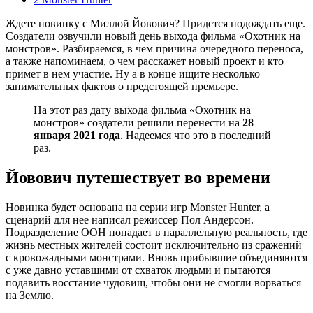
Ждете новинку с Миллой Йовович? Придется подождать еще.
Создатели озвучили новый день выхода фильма «Охотник на
монстров». Разбираемся, в чем причина очередного переноса,
а также напоминаем, о чем расскажет новый проект и кто
примет в нем участие. Ну а в конце ищите несколько
занимательных фактов о предстоящей премьере.
На этот раз дату выхода фильма «Охотник на
монстров» создатели решили перенести на
28
января 2021 года
. Надеемся что это в последний
раз.
Йовович путешествует во времени
Новинка будет основана на серии игр Monster Hunter, а
сценарий для нее написал режиссер Пол Андерсон.
Подразделение ООН попадает в параллельную реальность, где
жизнь местных жителей состоит исключительно из сражений
с кровожадными монстрами. Вновь прибывшие объединяются
с уже давно уставшими от схваток людьми и пытаются
подавить восстание чудовищ, чтобы они не смогли ворваться
на Землю.