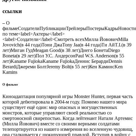
ссылки
–
О
фильме
СоздателиПубликацииТрейлерыПостерыКадрыНовости
по теме<label>Актеры</label>
<label>Создатели</label>Смотреть всех
Милла Йовович
Milla
Jovovich
(в 44 года)
Тони Джа
Tony Jaa
(в 44 года)
Ти Ай
T.I.
(в 39
лет)
Миган Гуд
Meagan Good
(в 38 лет)
Диего Бонета
Diego
Boneta
(в 29 лет)
Пол У.С. Андерсон
Paul W.S. Anderson
(в 55
лет)
Kaname Fujioka
Kaname Fujioka
Деннис Берарди
Dennis
Berardi
Джереми Болт
Jeremy Bolt
(в 55 лет)
Кен Каминс
Ken
Kamins
О фильме
Киноадаптация популярной игры Monster Hunter, первая часть
которой дебютировала в 2004-м году. Помимо нашего мира
существует ещё один: мир опасных и могущественных
монстров, которые управляют своей реальностью со
смертоносной свирепостью. Когда лейтенант Натали Артемис
(Милла Йовович) вместе со своими верными солдатами
телепортируется из нашего измерения во вселенную чудовищ,
она сталкивается с шокирующей правдой. Вступив в войну с