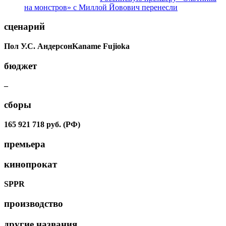
на монстров» с Миллой Йовович перенесли
сценарий
Пол У.С. Андерсон
Kaname Fujioka
бюджет
–
сборы
165 921 718 руб. (РФ)
премьера
кинопрокат
SPPR
производство
другие названия