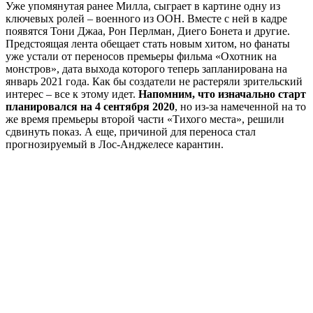
Уже упомянутая ранее Милла, сыграет в картине одну из
ключевых ролей – военного из ООН. Вместе с ней в кадре
появятся Тони Джаа, Рон Перлман, Диего Бонета и другие.
Предстоящая лента обещает стать новым хитом, но фанаты
уже устали от переносов премьеры фильма «Охотник на
монстров», дата выхода которого теперь запланирована на
январь 2021 года. Как бы создатели не растеряли зрительский
интерес – все к этому идет.
Напомним, что изначально старт
планировался на 4 сентября 2020
, но из-за намеченной на то
же время премьеры второй части «Тихого места», решили
сдвинуть показ. А еще, причиной для переноса стал
прогнозируемый в Лос-Анджелесе карантин.