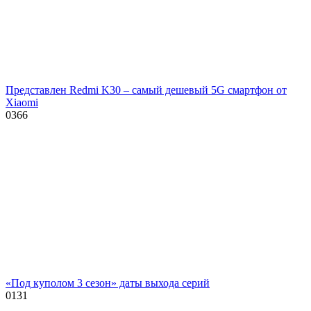
Представлен Redmi K30 – самый дешевый 5G смартфон от
Xiaomi
0
366
«Под куполом 3 сезон» даты выхода серий
0
131