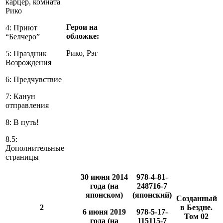
карцер, комната
Рико
Герои на
4: Приют
обложке:
“Белчеро”
Рико, Рэг
5: Праздник
Возрождения
6: Предчувствие
7: Канун
отправления
8: В путь!
8.5:
Дополнительные
страницы
30 июня 2014
978-4-81-
года (на
248716-7
японском)
(японский)
Созданный
2
в Бездне.
6 июня 2019
978-5-17-
Том 02
года (на
115115-7