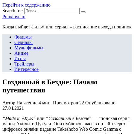
Перейти к содержанию
Search for:
Punxlove.ru
Когда выйдет фильм или сериал – расписание выхода новинок
Фильмы
Сериалы
Мультфильмы
Аниме
Игры
Трейлеры
Интересное
Созданный в Бездне: Начало
путешествия
Автор
На чтение
4 мин.
Просмотров
22
Опубликовано
27.04.2021
“Made in Abyss”
или
“Созданный в Бездне
” — японская серия
манги Акихито Цукуси. Она публиковалась в онлайн через
цифровое онлайн издание Takeshobo Web Comic Gamma с