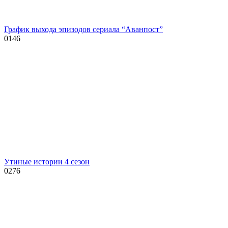
График выхода эпизодов сериала “Аванпост”
0
146
Утиные истории 4 сезон
0
276