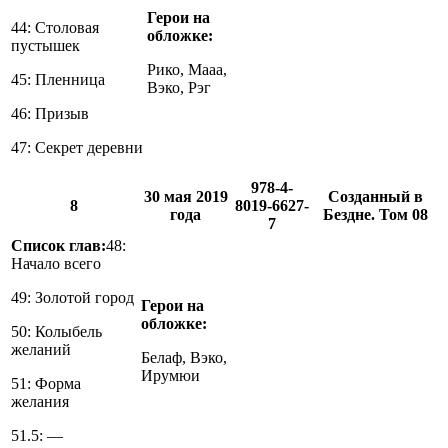
Герои на
44: Столовая
обложке:
пустышек
Рико, Мааа,
45: Пленница
Вэко, Рэг
46: Призыв
47: Секрет деревни
978-4-
30 мая 2019
Созданный в
8
8019-6627-
года
Бездне. Том 08
7
Список глав:
48:
Начало всего
49: Золотой город
Герои на
обложке:
50: Колыбель
желаний
Белаф, Вэко,
Ирумюи
51: Форма
желания
51.5: —