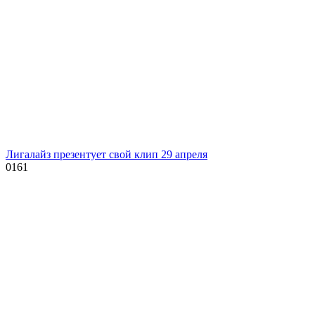
Лигалайз презентует свой клип 29 апреля
0
161