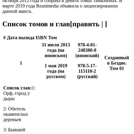
октября 2012 года и собрана в девяти томах танкобонах. В
марте 2019 года Reanimedia объявила о лицензировании
данной манги.
Список томов и глав
[
править
|
]
#
Дата выхода
ISBN
Том
31 июля 2013
978-4-81-
года (на
248380-0
японском)
(японский)
Созданный
1
в Бездне.
1 мая 2019
978-5-17-
Том 01
года (на
115110-2
русском)
(русский)
Список глав:
1:
Орф, город у
дыры
2: Обитель
окаменелых
деревьев
3: Бывший