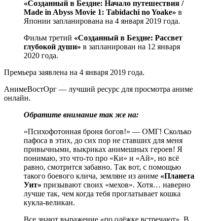
«Созданный в Бездне: Начало путешествия /
Made in Abyss Movie 1: Tabidachi no Yoake»
в
Японии запланирована на 4 января 2019 года.
Фильм третий
«Созданный в Бездне: Рассвет
глубокой души»
в запланирован на 12 января
2020 года.
Премьера заявлена на 4 января 2019 года.
АнимеВостОрг — лучший ресурс для просмотра аниме
онлайн.
Обратите внимание так же на:
«Психофотонная броня богов!» — ОМГ! Сколько
пафоса в этих, до сих пор не ставших для меня
привычными, выкриках анимешных героев! Я
понимаю, это что-то про «Ки» и «Ай», но всё
равно, смотрится забавно. Так вот, с помощью
такого боевого клича, земляне из аниме
«Планета
Уит»
призывают своих «мехов». Хотя… наверно
лучше так, чем когда тебя проглатывает кошка
кукла-великан.
Все знают выражение «по одёжке встречают». В