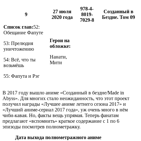
978-4-
27 июля
Созданный в
9
8019-
2020 года
Бездне. Том 09
7029-8
Список глав:
52:
Обещание Фапуте
Герои на
53: Прелюдия
обложке:
уничтожению
Нанати,
54: Всё, что ты
Мити
возьмёшь
55: Фапута и Рэг
В 2017 году вышло аниме «Созданный в бездне/Made in
Abyss». Для многих стало неожиданность, что этот проект
получил награды «Лучшее аниме летнего сезона 2017» и
«Лучший аниме-сериал 2017 года», уж очень много в нём
чиби-кавая. Но, факты вещь упрямая. Теперь фанатам
предлагают «вспомнить» краткое содержание с 1 по 6
эпизоды посмотрев полнометражку.
Дата выхода полнометражного аниме