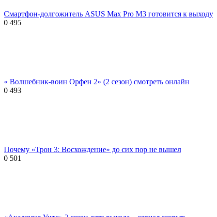
Смартфон-долгожитель ASUS Max Pro M3 готовится к выходу
0
495
« Волшебник-воин Орфен 2» (2 сезон) смотреть онлайн
0
493
Почему «Трон 3: Восхождение» до сих пор не вышел
0
501