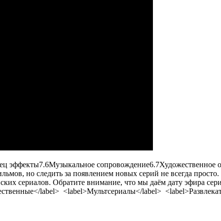
пец эффекты
7.6
Музыкальное сопровождение
6.7
Художественное 
ьмов, но следить за появлением новых серий не всегда просто. 
ских сериалов. Обратите внимание, что мы даём дату эфира сери
жественные</label> <label>Мультсериалы</label> <label>Развлека