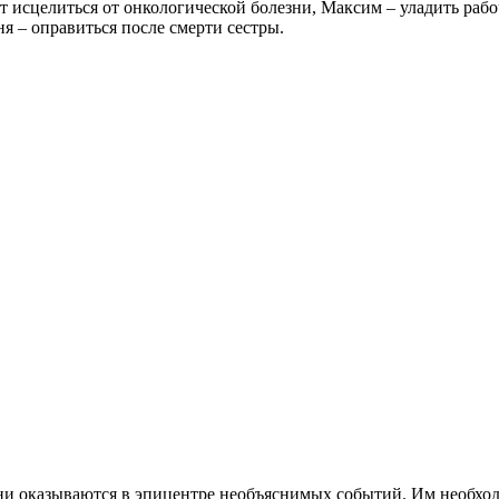
т исцелиться от онкологической болезни, Максим – уладить раб
я – оправиться после смерти сестры.
 они оказываются в эпицентре необъяснимых событий. Им необхо