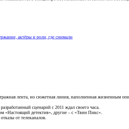
ержание, актёры и роли, где снимали
тражная лента, но сюжетная линия, наполненная жизненным опи
разработанный сценарий с 2011 ждал своего часа.
м «Настоящий детектив», другие – с «Твин Пикс».
отказы от телеканалов.