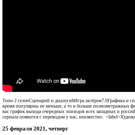
Топи 2 сезон
Сценарий и диалоги
8
Игра актёров
7.9
Графика и с
время популярны не меньше, а то и больше полнометражных фил
вас график выхода очередных эпизодов всех западных и россий
сериала появится с переводом у нас, неизвестно. <label>Худо
25 февраля 2021, четверг