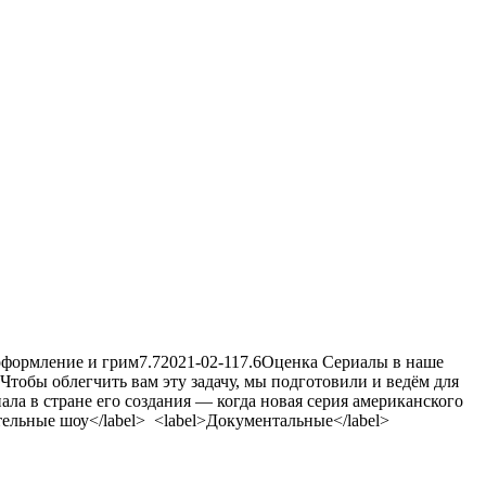
оформление и грим
7.7
2021-02-11
7.6
Оценка
Сериалы в наше
Чтобы облегчить вам эту задачу, мы подготовили и ведём для
ала в стране его создания — когда новая серия американского
тельные шоу</label> <label>Документальные</label>