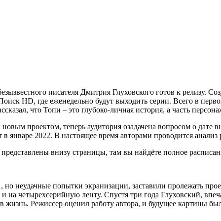
зызвестного писателя Дмитрия Глуховского готов к релизу. Созд
оиск HD, где еженедельно будут выходить серии. Всего в перво
сказал, что Топи – это глубоко-личная история, а часть персон
овым проектом, теперь аудитория озадачена вопросом о дате вы
т в январе 2022. В настоящее время авторами проводится анализ
р представлены внизу страницы, там вы найдёте полное расписан
, но неудачные попытки экранизации, заставили пролежать прое
 и на четырехсерийную ленту. Спустя три года Глуховский, вп
 жизнь. Режиссер оценил работу автора, и будущее картины бы