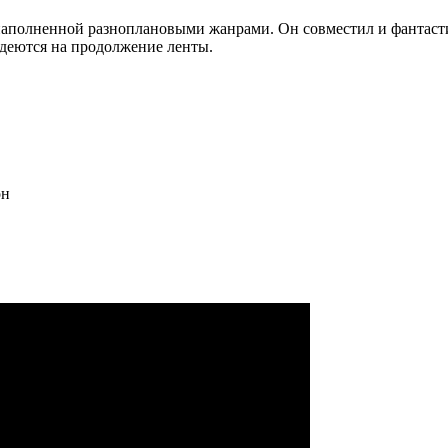
наполненной разноплановыми жанрами. Он совместил и фантастик
надеются на продолжение ленты.
он