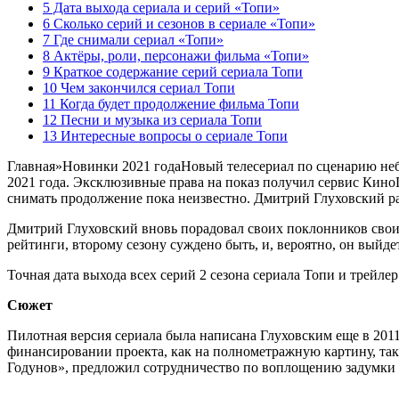
5 Дата выхода сериала и серий «Топи»
6 Сколько серий и сезонов в сериале «Топи»
7 Где снимали сериал «Топи»
8 Актёры, роли, персонажи фильма «Топи»
9 Краткое содержание серий сериала Топи
10 Чем закончился сериал Топи
11 Когда будет продолжение фильма Топи
12 Песни и музыка из сериала Топи
13 Интересные вопросы о сериале Топи
Главная
»
Новинки 2021 года
Новый телесериал по сценарию небе
2021 года. Эксклюзивные права на показ получил сервис КиноП
снимать продолжение пока неизвестно. Дмитрий Глуховский рас
Дмитрий Глуховский вновь порадовал своих поклонников свои н
рейтинги, второму сезону суждено быть, и, вероятно, он выйде
Точная дата выхода всех серий 2 сезона сериала Топи и трейле
Сюжет
Пилотная версия сериала была написана Глуховским еще в 2011
финансировании проекта, как на полнометражную картину, так
Годунов», предложил сотрудничество по воплощению задумки в