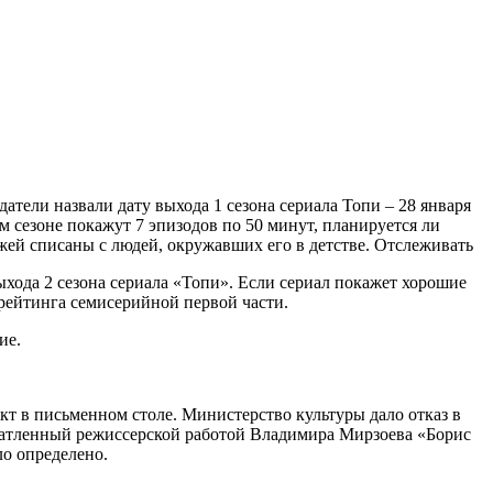
атели назвали дату выхода 1 сезона сериала Топи – 28 января
м сезоне покажут 7 эпизодов по 50 минут, планируется ли
ажей списаны с людей, окружавших его в детстве.
Отслеживать
хода 2 сезона сериала «Топи». Если сериал покажет хорошие
 рейтинга семисерийной первой части.
ие.
кт в письменном столе. Министерство культуры дало отказ в
ечатленный режиссерской работой Владимира Мирзоева «Борис
ло определено.