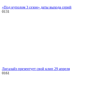
«Под куполом 3 сезон» даты выхода серий
0
131
Лигалайз презентует свой клип 29 апреля
0
161