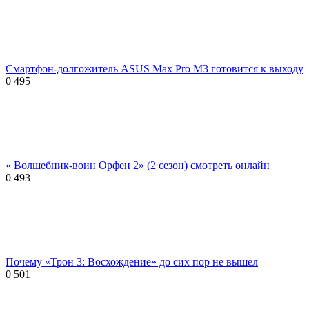
Смартфон-долгожитель ASUS Max Pro M3 готовится к выходу
0
495
« Волшебник-воин Орфен 2» (2 сезон) смотреть онлайн
0
493
Почему «Трон 3: Восхождение» до сих пор не вышел
0
501