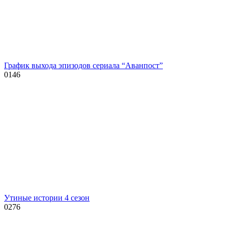
График выхода эпизодов сериала “Аванпост”
0
146
Утиные истории 4 сезон
0
276