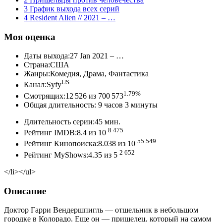
3 График выхода всех серий
4 Resident Alien // 2021 – …
Моя оценка
Даты выхода:27 Jan 2021 – …
Страна:США
Жанры:Комедия, Драма, Фантастика
US
Канал:Syfy
1.79%
Смотрящих:12 526 из 700 573
Общая длительность: 9 часов 3 минуты
Длительность серии:45 мин.
8 475
Рейтинг IMDB:8.4 из 10
55 549
Рейтинг Кинопоиска:8.038 из 10
2 652
Рейтинг MyShows:4.35 из 5
</li></ul>
Описание
Доктор Гарри Вендершпигль — отшельник в небольшом
городке в Колорадо. Еще он — пришелец, который на самом