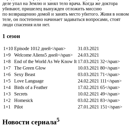
деле упал на Землю и занял тело врача. Когда же доктора
убивают, пришелец вынужден отложить миссию
по возвращению домой и занять место убитого. Живя в новом
теле, он постепенно начинает задаваться вопросами, стоят
люди спасения или нет.
1 сезон
1×10
Episode 10
12 дней
</span>
31.03.2021
1×9
Welcome Aliens
5 дней
</span>
24.03.2021
1×8
End of the World As We Know It
17.03.2021
32</span>
1×7
The Green Glow
10.03.2021
80</span>
1×6
Sexy Beast
03.03.2021
71</span>
1×5
Love Language
24.02.2021
111</span>
1×4
Birds of a Feather
17.02.2021
65</span>
1×3
Secrets
10.02.2021
49</span>
1×2
Homesick
03.02.2021
83</span>
1×1
Pilot
27.01.2021
151</span>
5
Новости сериала