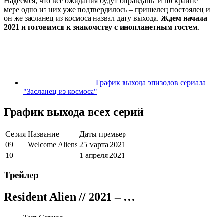
Надеемся, что все ожидания будут оправданы и по крайне
мере одно из них уже подтвердилось – пришелец постоялец и
он же засланец из космоса назвал дату выхода.
Ждем начала
2021 и готовимся к знакомству с инопланетным гостем
.
График выхода эпизодов сериала
"Засланец из космоса"
График выхода всех серий
Серия
Название
Даты премьер
09
Welcome Aliens
25
марта
2021
10
—
1
апреля
2021
Трейлер
Resident Alien
// 2021 – …