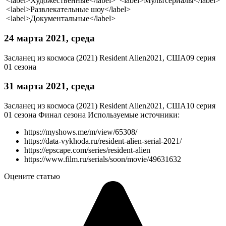
<label>Художественные</label> <label>Мультсериалы</label>
<label>Развлекательные шоу</label>
<label>Документальные</label>
24 марта 2021, среда
Засланец из космоса (2021)
Resident Alien
2021, США
09 серия
01 сезона
31 марта 2021, среда
Засланец из космоса (2021)
Resident Alien
2021, США
10 серия
01 сезона
Финал сезона
Используемые источники:
https://myshows.me/m/view/65308/
https://data-vykhoda.ru/resident-alien-serial-2021/
https://epscape.com/series/resident-alien
https://www.film.ru/serials/soon/movie/49631632
Оцените статью