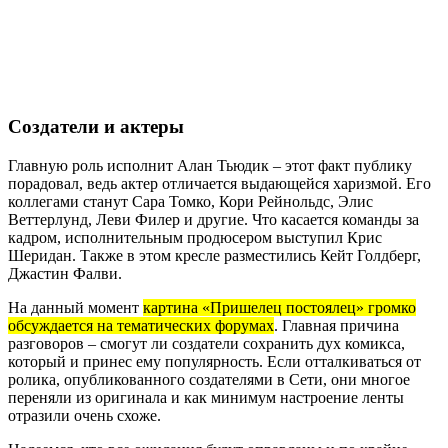
Создатели и актеры
Главную роль исполнит Алан Тьюдик – этот факт публику
порадовал, ведь актер отличается выдающейся харизмой. Его
коллегами станут Сара Томко, Кори Рейнольдс, Элис
Веттерлунд, Леви Филер и другие. Что касается команды за
кадром, исполнительным продюсером выступил Крис
Шеридан. Также в этом кресле разместились Кейт Голдберг,
Джастин Фалви.
На данный момент
картина «Пришелец постоялец» громко
обсуждается на тематических форумах
. Главная причина
разговоров – смогут ли создатели сохранить дух комикса,
который и принес ему популярность. Если отталкиваться от
ролика, опубликованного создателями в Сети, они многое
переняли из оригинала и как минимум настроение ленты
отразили очень схоже.