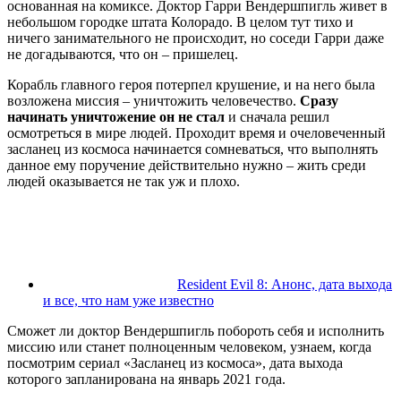
основанная на комиксе. Доктор Гарри Вендершпигль живет в
небольшом городке штата Колорадо. В целом тут тихо и
ничего занимательного не происходит, но соседи Гарри даже
не догадываются, что он – пришелец.
Корабль главного героя потерпел крушение, и на него была
возложена миссия – уничтожить человечество.
Сразу
начинать уничтожение он не стал
и сначала решил
осмотреться в мире людей. Проходит время и очеловеченный
засланец из космоса начинается сомневаться, что выполнять
данное ему поручение действительно нужно – жить среди
людей оказывается не так уж и плохо.
Resident Evil 8: Анонс, дата выхода
и все, что нам уже известно
Сможет ли доктор Вендершпигль побороть себя и исполнить
миссию или станет полноценным человеком, узнаем, когда
посмотрим сериал «Засланец из космоса», дата выхода
которого запланирована на январь 2021 года.