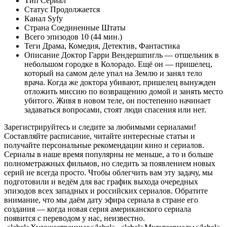
Тип Сериал
Статус Продолжается
Канал Syfy
Страна
Соединенные Штаты
Всего эпизодов 10 (
44
мин.)
Теги
Драма
,
Комедия
,
Детектив
,
Фантастика
Описание Доктор Гарри Вендершпигль — отшельник в
небольшом городке в Колорадо. Ещё он — пришелец,
который на самом деле упал на Землю и занял тело
врача. Когда же доктора убивают, пришелец вынужден
отложить миссию по возвращению домой и занять место
убитого. Живя в новом теле, он постепенно начинает
задаваться вопросами, стоят люди спасения или нет.
Зарегистрируйтесь и следите за любимыми сериалами!
Составляйте расписание, читайте интересные статьи и
получайте персональные рекомендации кино и сериалов.
Сериалы в наше время популярны не меньше, а то и больше
полнометражных фильмов, но следить за появлением новых
серий не всегда просто. Чтобы облегчить вам эту задачу, мы
подготовили и ведём для вас график выхода очередных
эпизодов всех западных и российских сериалов. Обратите
внимание, что мы даём дату эфира сериала в стране его
создания — когда новая серия американского сериала
появится с переводом у нас, неизвестно.