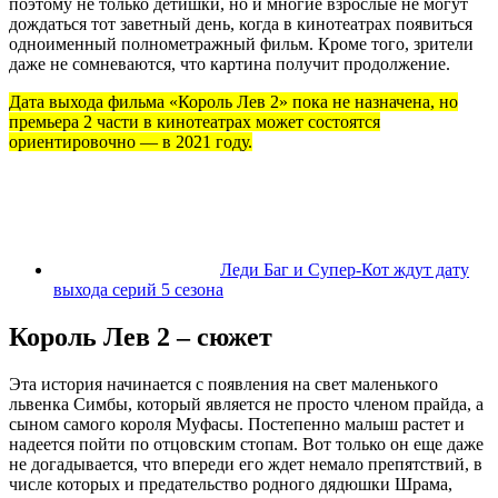
поэтому не только детишки, но и многие взрослые не могут
дождаться тот заветный день, когда в кинотеатрах появиться
одноименный полнометражный фильм. Кроме того, зрители
даже не сомневаются, что картина получит продолжение.
Дата выхода фильма «Король Лев 2» пока не назначена, но
премьера 2 части в кинотеатрах может состоятся
ориентировочно — в 2021 году.
Леди Баг и Супер-Кот ждут дату
выхода серий 5 сезона
Король Лев 2 – сюжет
Эта история начинается с появления на свет маленького
львенка Симбы, который является не просто членом прайда, а
сыном самого короля Муфасы. Постепенно малыш растет и
надеется пойти по отцовским стопам. Вот только он еще даже
не догадывается, что впереди его ждет немало препятствий, в
числе которых и предательство родного дядюшки Шрама,