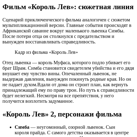
Фильм «Король Лев»: сюжетная линия
Сценарий приключенческого фильма аналогичен с сюжетом
мультипликационной версии. Главные события происходят в
Африканской саванне вокруг маленького львенка
Симбы
.
После потери отца он столкнулся с предательством и
вынужден восстанавливать справедливость.
Кадр из фильма «Король Лев»
Отец львенка — король
Муфаса
, которого подло убивает его
брат Шрам.
Симба
становится свидетелем убийства и его дядя
внушает ему чувство вины. Опечаленный львенок, не
выдержав давления, вынужден покинуть родные края. Но он
не падает духом.Вдали от дома он строит план, как вернуть
принадлежащий ему по праву трон. Но путь к справедливости
будет нелегкий. Несмотря на все препятствия, у него
получится воплотить задуманное.
«Король Лев» 2, персонажи фильма
Симба
— неугомонный, озорной львенок. Сын
короля
прайда
. С самого детства оказывается в центре