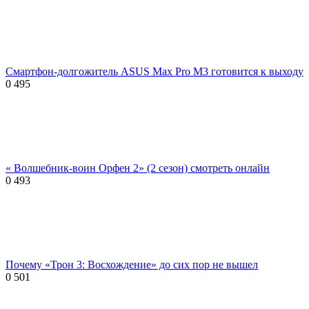
Смартфон-долгожитель ASUS Max Pro M3 готовится к выходу
0
495
« Волшебник-воин Орфен 2» (2 сезон) смотреть онлайн
0
493
Почему «Трон 3: Восхождение» до сих пор не вышел
0
501