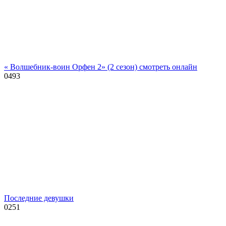
« Волшебник-воин Орфен 2» (2 сезон) смотреть онлайн
0
493
Последние девушки
0
251