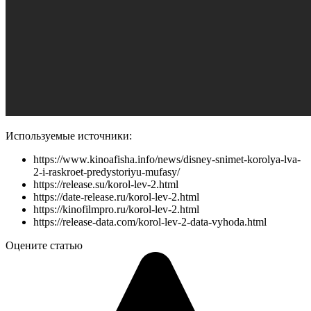
Используемые источники:
https://www.kinoafisha.info/news/disney-snimet-korolya-lva-
2-i-raskroet-predystoriyu-mufasy/
https://release.su/korol-lev-2.html
https://date-release.ru/korol-lev-2.html
https://kinofilmpro.ru/korol-lev-2.html
https://release-data.com/korol-lev-2-data-vyhoda.html
Оцените статью