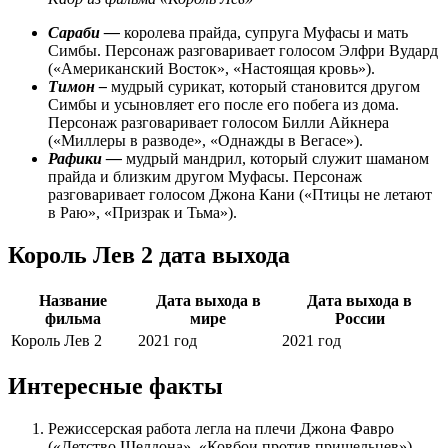
Сараби —
королева прайда, супруга Муфасы и мать
Симбы. Персонаж разговаривает голосом Элфри Вудард
(«Американский Восток», «Настоящая кровь»).
Тимон –
мудрый сурикат, который становится другом
Симбы и усыновляет его после его побега из дома.
Персонаж разговаривает голосом Билли Айкнера
(«Миллеры в разводе», «Однажды в Вегасе»).
Рафики —
мудрый мандрил, который служит шаманом
прайда и близким другом Муфасы. Персонаж
разговаривает голосом Джона Кани («Птицы не летают
в Раю», «Призрак и Тьма»).
Король Лев 2 дата выхода
Название
Дата выхода в
Дата выхода в
фильма
мире
России
Король Лев 2
2021 год
2021 год
Интересные факты
Режиссерская работа легла на плечи Джона Фавро
(«Детство Шелдона», «Ковбои против пришельцев»).