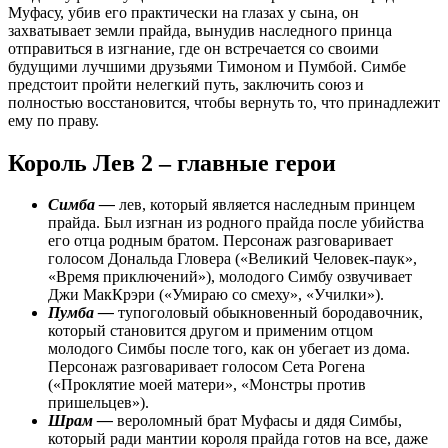
Муфасу, убив его практически на глазах у сына, он
захватывает земли прайда, вынудив наследного принца
отправиться в изгнание, где он встречается со своими
будущими лучшими друзьями Тимоном и Пумбой. Симбе
предстоит пройти нелегкий путь, заключить союз и
полностью восстановится, чтобы вернуть то, что принадлежит
ему по праву.
Король Лев 2 – главные герои
Симба —
лев, который является наследным принцем
прайда. Был изгнан из родного прайда после убийства
его отца родным братом. Персонаж разговаривает
голосом Дональда Гловера («Великий Человек-паук»,
«Время приключений»), молодого Симбу озвучивает
Джи МакКрэри («Умираю со смеху», «Училки»).
Пумба —
тупоголовый обыкновенный бородавочник,
который становится другом и применим отцом
молодого Симбы после того, как он убегает из дома.
Персонаж разговаривает голосом Сета Рогена
(«Проклятие моей матери», «Монстры против
пришельцев»).
Шрам —
вероломный брат Муфасы и дядя Симбы,
который ради мантии короля прайда готов на все, даже