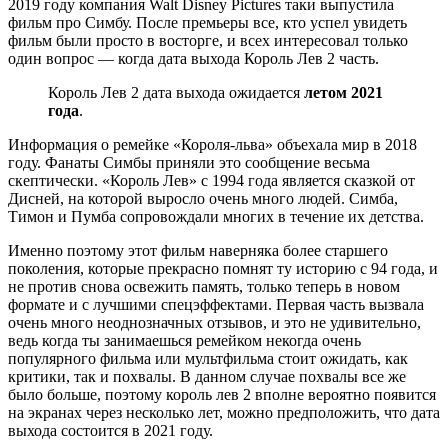
2019 году компания Walt Disney Pictures таки выпустила
фильм про Симбу. После премьеры все, кто успел увидеть
фильм были просто в восторге, и всех интересовал только
один вопрос — когда дата выхода Король Лев 2 часть.
Король Лев 2 дата выхода ожидается
летом 2021
года
.
Информация о ремейке «Короля-льва» объехала мир в 2018
году. Фанаты Симбы приняли это сообщение весьма
скептически. «Король Лев» с 1994 года является сказкой от
Дисней, на которой выросло очень много людей. Симба,
Тимон и Пумба сопровождали многих в течение их детства.
Именно поэтому этот фильм наверняка более старшего
поколения, которые прекрасно помнят ту историю с 94 года, и
не против снова освежить память, только теперь в новом
формате и с лучшими спецэффектами. Первая часть вызвала
очень много неоднозначных отзывов, и это не удивительно,
ведь когда ты занимаешься ремейком некогда очень
популярного фильма или мультфильма стоит ожидать, как
критики, так и похвалы. В данном случае похвалы все же
было больше, поэтому король лев 2 вполне вероятно появится
на экранах через несколько лет, можно предположить, что дата
выхода состоится в 2021 году.