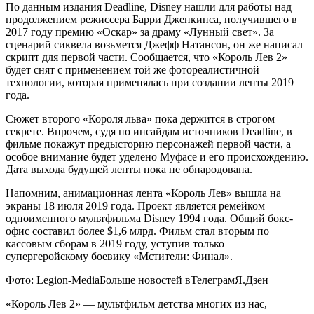
По данным издания Deadline, Disney нашли для работы над
продолжением режиссера Барри Дженкинса, получившего в
2017 году премию «Оскар» за драму «Лунный свет». За
сценарий сиквела возьмется Джефф Натансон, он же написал
скрипт для первой части. Сообщается, что «Король Лев 2»
будет снят с применением той же фотореалистичной
технологии, которая применялась при создании ленты 2019
года.
Сюжет второго «Короля льва» пока держится в строгом
секрете. Впрочем, судя по инсайдам источников Deadline, в
фильме покажут предысторию персонажей первой части, а
особое внимание будет уделено Муфасе и его происхождению.
Дата выхода будущей ленты пока не обнародована.
Напомним, анимационная лента «Король Лев» вышла на
экраны 18 июля 2019 года. Проект является ремейком
одноименного мультфильма Disney 1994 года. Общий бокс-
офис составил более $1,6 млрд. Фильм стал вторым по
кассовым сборам в 2019 году, уступив только
супергеройскому боевику «Мстители: Финал».
Фото: Legion-Media
Больше новостей в
Телеграм
Я.Дзен
«Король Лев 2» — мультфильм детства многих из нас,