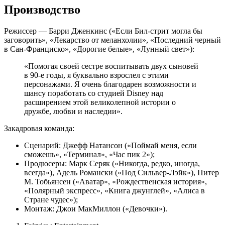
Производство
Режиссер — Барри Дженкинс («Если Бил-стрит могла бы
заговорить», «Лекарство от меланхолии», «Последний черный
в Сан-Франциско», «Дорогие белые», «Лунный свет»):
«Помогая своей сестре воспитывать двух сыновей
в 90-е годы, я буквально взрослел с этими
персонажами. Я очень благодарен возможности и
шансу поработать со студией Disney над
расширением этой великолепной истории о
дружбе, любви и наследии».
Закадровая команда:
Сценарий: Джефф Натансон («Поймай меня, если
сможешь», «Терминал», «Час пик 2»);
Продюсеры: Марк Серяк («Никогда, редко, иногда,
всегда»), Адель Романски («Под Сильвер-Лэйк»), Питер
М. Тобьянсен («Аватар», «Рождественская история»,
«Полярный экспресс», «Книга джунглей», «Алиса в
Стране чудес»);
Монтаж: Джои МакМиллон («Девочки»).