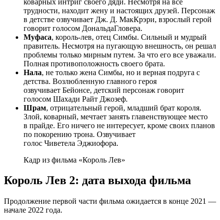
коварных интриг своего дяди. Несмотря на все
трудности, находит жену и настоящих друзей. Персонаж
в детстве озвучивает Дж. Д.
МакКрэри
, взрослый герой
говорит голосом
Дональда
Гловера
.
Муфаса
, король-лев, отец
Симбы
. Сильный и мудрый
правитель. Несмотря на пугающую внешность, он решал
проблемы только мирным путем. За что его все уважали.
Полная противоположность своего брата.
Нала
, не только жена
Симбы
, но и верная подруга с
детства. Возлюбленную главного героя
озвучивает
Бейонсе
, детский персонаж говорит
голосом
Шахади
Райт
Джозеф.
Шрам
, отрицательный герой, младший брат короля.
Злой, коварный, мечтает занять главенствующее место
в
прайде
. Его ничего не интересует, кроме своих планов
по покорению трона. Озвучивает
голос
Чиветела
Эджиофора
.
Кадр из фильма «Король Лев»
Король Лев 2: дата выхода фильма
Продолжение первой части фильма ожидается в конце 2021 —
начале 2022 года.