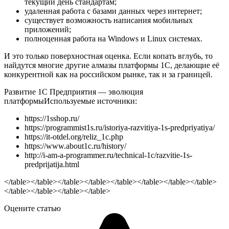
текущий день стандартам;
удаленная работа с базами данных через интернет;
существует возможность написания мобильных
приложений;
полноценная работа на Windows и Linux системах.
И это только поверхностная оценка. Если копать вглубь, то
найдутся многие другие алмазы платформы 1С, делающие её
конкурентной как на российском рынке, так и за границей.
Развитие 1С Предприятия — эволюция
платформы
Используемые источники:
https://1sshop.ru/
https://programmist1s.ru/istoriya-razvitiya-1s-predpriyatiya/
https://it-otdel.org/reliz_1c.php
https://www.about1c.ru/history/
http://i-am-a-programmer.ru/technical-1c/razvitie-1s-
predprijatija.html
</table></table></table></table></table></table></table></table>
</table></table></table></table>
Оцените статью