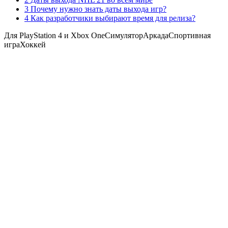
3 Почему нужно знать даты выхода игр?
4 Как разработчики выбирают время для релиза?
Для PlayStation 4 и Xbox OneСимуляторАркадаСпортивная
играХоккей