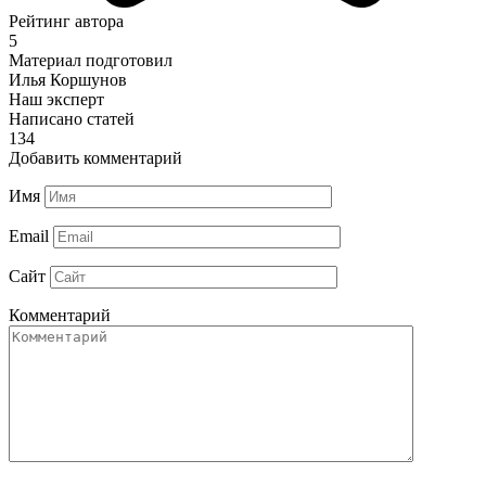
Рейтинг автора
5
Материал подготовил
Илья Коршунов
Наш эксперт
Написано статей
134
Добавить комментарий
Имя
Email
Сайт
Комментарий