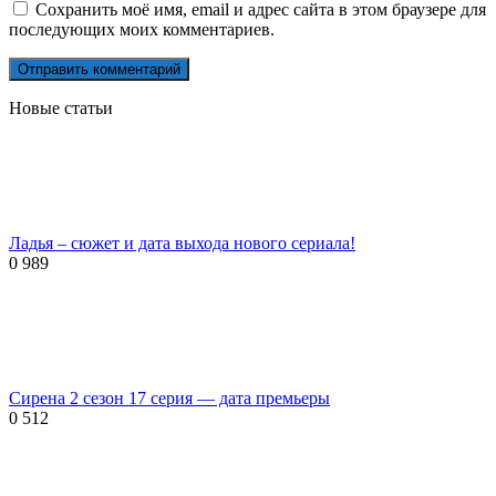
Сохранить моё имя, email и адрес сайта в этом браузере для
последующих моих комментариев.
Новые статьи
Ладья – сюжет и дата выхода нового сериала!
0
989
Сирена 2 сезон 17 серия — дата премьеры
0
512