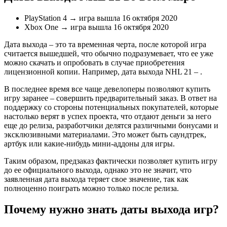
PlayStation 4 → игра вышла 16 октября 2020
Xbox One → игра вышла 16 октября 2020
Дата выхода – это та временная черта, после которой игра
считается вышедшей, что обычно подразумевает, что ее уже
можно скачать и опробовать в случае приобретения
лицензионной копии. Например, дата выхода NHL 21 – .
В последнее время все чаще девелоперы позволяют купить
игру заранее – совершить предварительный заказ. В ответ на
поддержку со стороны потенциальных покупателей, которые
настолько верят в успех проекта, что отдают деньги за него
еще до релиза, разработчики делятся различными бонусами и
эксклюзивными материалами. Это может быть саундтрек,
артбук или какие-нибудь мини-аддоны для игры.
Таким образом, предзаказ фактически позволяет купить игру
до ее официального выхода, однако это не значит, что
заявленная дата выхода теряет свое значение, так как
полноценно поиграть можно только после релиза.
Почему нужно знать даты выхода игр?