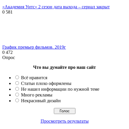
«Академия Уитс» 2 сезон дата выхода – сериал закрыт
0
581
График премьер фильмов. 2019г
0
472
Опрос
Что вы думайте про наш сайт
Всё нравится
Статьи плохо оформлены
Не нашел информации по нужной теме
Много рекламы
Некрасивый дизайн
Просмотреть результаты