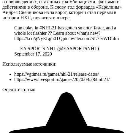
о нововведениях, связанных с комбинациями, финтами и
действиями в обороне. К слову, гол форварда «Каролины»
Андрея Свечникова из-за ворот, который стал первым в
истории НХЛ, появится и в игре.
Gameplay in #NHL21 has gotten smarter, faster, and a
whole lot flashier ?? Learn about what’s new?
https://t.co/gNyELg50TQpic.twitter.com/SL7fvWDf4m
— EA SPORTS NHL (@EASPORTSNHL)
September 17, 2020
Используемые источники:
https://vgtimes.ru/games/nhl-21/release-dates/
https://www.livesport.ru/games/2020/09/28/hnl-21/
Оцените статью