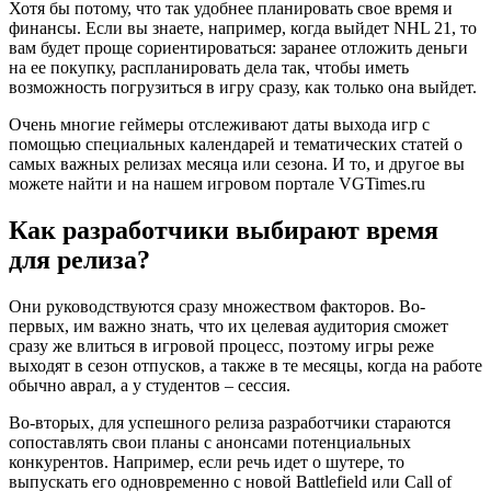
Хотя бы потому, что так удобнее планировать свое время и
финансы. Если вы знаете, например, когда выйдет NHL 21, то
вам будет проще сориентироваться: заранее отложить деньги
на ее покупку, распланировать дела так, чтобы иметь
возможность погрузиться в игру сразу, как только она выйдет.
Очень многие геймеры отслеживают даты выхода игр с
помощью специальных календарей и тематических статей о
самых важных релизах месяца или сезона. И то, и другое вы
можете найти и на нашем игровом портале VGTimes.ru
Как разработчики выбирают время
для релиза?
Они руководствуются сразу множеством факторов. Во-
первых, им важно знать, что их целевая аудитория сможет
сразу же влиться в игровой процесс, поэтому игры реже
выходят в сезон отпусков, а также в те месяцы, когда на работе
обычно аврал, а у студентов – сессия.
Во-вторых, для успешного релиза разработчики стараются
сопоставлять свои планы с анонсами потенциальных
конкурентов. Например, если речь идет о шутере, то
выпускать его одновременно с новой Battlefield или Call of