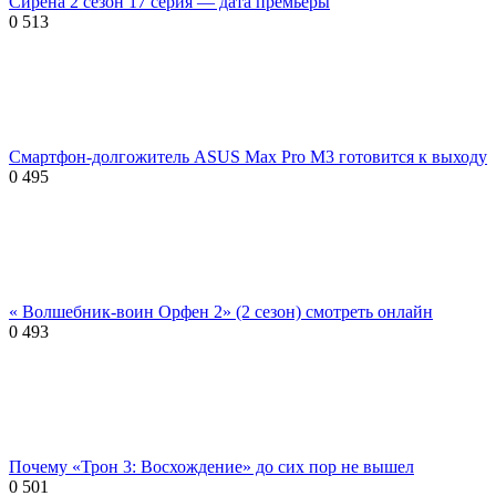
Сирена 2 сезон 17 серия — дата премьеры
0
513
Смартфон-долгожитель ASUS Max Pro M3 готовится к выходу
0
495
« Волшебник-воин Орфен 2» (2 сезон) смотреть онлайн
0
493
Почему «Трон 3: Восхождение» до сих пор не вышел
0
501