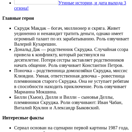
Утиные истории, и дата выхода 3
сезона!
Главные герои
Скрудж Макдак – богач, миллионер и скряга. Живет
уединенно и ненавидит тратить деньги, однако имеет
огромный талант по их зарабатыванию. Роль озвучивает
Валерий Кухарешин.
Дональд Дак — родственник Скруджа. Случайная ссора
привела к конфликту, который растянулся на
десятилетие. Потеря сестры заставляет родственников
начать общение. Роль озвучивает Константин Петров.
Поночка – родственница домохозяйки Скруджа, миссис
Клювдии. Умная, ответственная девочка – ровестница
племянников старого Скруджа. Она не уступает ребятам
в способности находить приключение. Роль озвучивает
Марианна Мокшина.
Билли (Хьюи), Дилли и Вилли – сыновья Деллы,
племянники Скруджа. Роли озвучивают: Иван Чабан,
Виталий Куклин и Александр Быковский.
Интересные факты
Сериал основан на сценарии первой картины 1987 года,