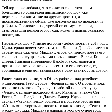
Тейлор также
добавил
, что согласно его источникам
большинство создателей анимационного шоу уже
переключили внимание на другие проекты, а
производственные офисы уже довольно давно прекратили
работать. Следовательно, третий сезон мультсериала,
стартовавший весной этого года, может и правда оказаться
последним.
Перезапуск шоу «Утиные истории» дебютировал в 2017 году.
Мультсериал повествует о том, как Дональд Дак обращается к
своему дяде Скруджу МакДаку, чтобы он присмотрел за его
совершенно неуправляемыми племянниками Вилли, Билли и
Дилли. Главный миллиардер Даксбурга соглашается и
приглашает всех четверых переехать в его поместье, где
тройняшки начинают ввязываться в одну авантюру за другой.
Ранее стало известно, что Disney работает над ремейком
мультсериала 1990-х годов «Черный плащ». О проекте пока
известно немногое. Руководит работой по перезапуску
«Черного плаща» продюсер Алекс Макэйти, а также Сет
Роген, Эван Голдберг и Джеймс Вивер. Идея оригинального
сериала «Черный плащ» родилась в процессе работы над
«Утиными историями», после того как в эпизоде «Селезнь в
маске» Скруджа МакДака нарядили в костюм супергероя.