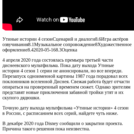
Утиные истории 4 сезон
Сценарий и диалоги
8.6
Игра актёров
озвучивания
8.1
Музыкальное сопровождение
8
Художественное
оформление
8.4
2020-05-16
8.3
Оценка
4 апреля 2020 года состоялась премьера третьей части
диснеевского мультфильма. Пока дату выхода Утиные
истории 4 сезон 1 серии не анонсировали, но все впереди.
Перезапуск одноименной картины 1987 года порадовал всех
поклонников вселенной Диснея. Свежая работа будет отчасти
опираться на проверенный временем сюжет. Однако зрителям
представят новые приключения забавной тройки утят и их
скупого дядюшки.
Точную дату выхода мультфильма «Утиные истории» 4 сезон
в России, с расписанием всех серий, найдете чуть ниже.
В декабре 2020 года Disney сообщили о закрытии проекта.
Причина такого решения пока неизвестна.