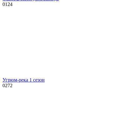
0
124
Угрюм-река 1 сезон
0
272