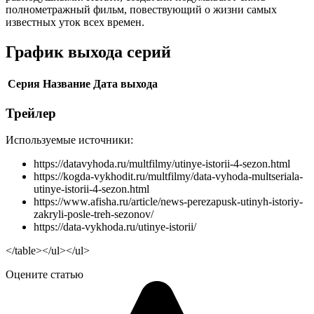
полнометражный фильм, повествующий о жизни самых
известных уток всех времен.
График выхода серий
Серия
Название
Дата выхода
Трейлер
Используемые источники:
https://datavyhoda.ru/multfilmy/utinye-istorii-4-sezon.html
https://kogda-vykhodit.ru/multfilmy/data-vyhoda-multseriala-
utinye-istorii-4-sezon.html
https://www.afisha.ru/article/news-perezapusk-utinyh-istoriy-
zakryli-posle-treh-sezonov/
https://data-vykhoda.ru/utinye-istorii/
</table></ul></ul>
Оцените статью