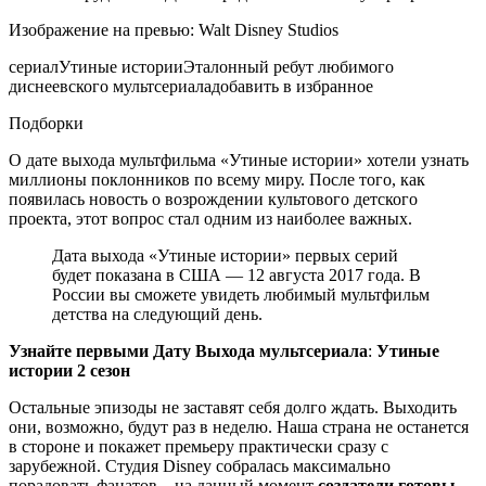
Изображение на превью: Walt Disney Studios
сериалУтиные историиЭталонный ребут любимого
диснеевского мультсериала
добавить в избранное
Подборки
О дате выхода мультфильма «Утиные истории» хотели узнать
миллионы поклонников по всему миру. После того, как
появилась новость о возрождении культового детского
проекта, этот вопрос стал одним из наиболее важных.
Дата выхода «Утиные истории» первых серий
будет показана в США —
12 августа 2017 года
. В
России вы сможете увидеть любимый мультфильм
детства на следующий день.
Узнайте первыми Дату Выхода мультсериала
:
Утиные
истории 2 сезон
Остальные эпизоды не заставят себя долго ждать. Выходить
они, возможно, будут раз в неделю. Наша страна не останется
в стороне и покажет премьеру практически сразу с
зарубежной. Студия Disney собралась максимально
порадовать фанатов – на данный момент
создатели готовы