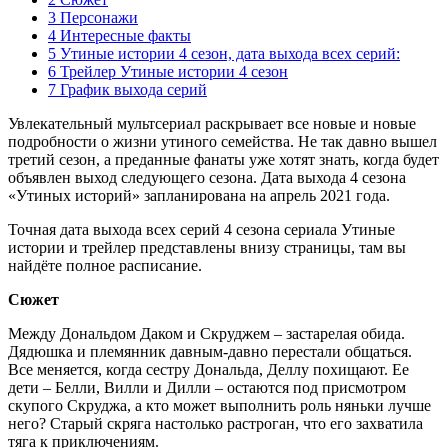
3 Персонажи
4 Интересные факты
5 Утиные истории 4 сезон, дата выхода всех серий:
6 Трейлер Утиные истории 4 сезон
7 График выхода серий
Увлекательный мультсериал раскрывает все новые и новые
подробности о жизни утиного семейства. Не так давно вышел
третий сезон, а преданные фанаты уже хотят знать, когда будет
объявлен выход следующего сезона. Дата выхода 4 сезона
«Утиных историй» запланирована на апрель 2021 года.
Точная дата выхода всех серий 4 сезона сериала Утиные
истории и трейлер представлены внизу страницы, там вы
найдёте полное расписание.
Сюжет
Между Дональдом Даком и Скруджем – застарелая обида.
Дядюшка и племянник давным-давно перестали общаться.
Все меняется, когда сестру Дональда, Деллу похищают. Ее
дети – Белли, Вилли и Дилли – остаются под присмотром
скупого Скруджа, а кто может выполнить роль няньки лучше
него? Старый скряга настолько растроган, что его захватила
тяга к приключениям.