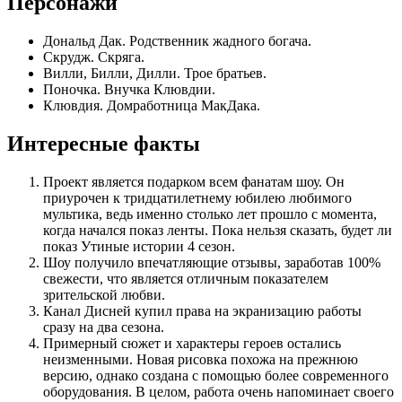
Персонажи
Дональд Дак. Родственник жадного богача.
Скрудж. Скряга.
Вилли, Билли, Дилли. Трое братьев.
Поночка. Внучка Клювдии.
Клювдия. Домработница МакДака.
Интересные факты
Проект является подарком всем фанатам шоу. Он
приурочен к тридцатилетнему юбилею любимого
мультика, ведь именно столько лет прошло с момента,
когда начался показ ленты. Пока нельзя сказать, будет ли
показ Утиные истории 4 сезон.
Шоу получило впечатляющие отзывы, заработав 100%
свежести, что является отличным показателем
зрительской любви.
Канал Дисней купил права на экранизацию работы
сразу на два сезона.
Примерный сюжет и характеры героев остались
неизменными. Новая рисовка похожа на прежнюю
версию, однако создана с помощью более современного
оборудования. В целом, работа очень напоминает своего