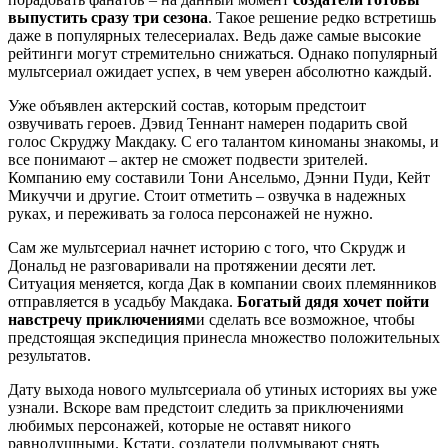
выпустить сразу три сезона
. Такое решение редко встретишь
даже в популярных телесериалах. Ведь даже самые высокие
рейтинги могут стремительно снижаться. Однако популярный
мультсериал ожидает успех, в чем уверен абсолютно каждый.
Уже объявлен актерский состав, которым предстоит
озвучивать героев. Дэвид Теннант намерен подарить свой
голос Скруджу Макдаку. С его талантом киноманы знакомы, и
все понимают – актер не сможет подвести зрителей.
Компанию ему составили Тони Ансельмо, Дэнни Пуди, Кейт
Микуччи и другие. Стоит отметить – озвучка в надежных
руках, и переживать за голоса персонажей не нужно.
Сам же мультсериал начнет историю с того, что Скрудж и
Дональд не разговаривали на протяжении десяти лет.
Ситуация меняется, когда Дак в компании своих племянников
отправляется в усадьбу Макдака.
Богатый дядя хочет пойти
навстречу приключениям
и сделать все возможное, чтобы
предстоящая экспедиция принесла множество положительных
результатов.
Дату выхода нового мультсериала об утиных историях вы уже
узнали. Вскоре вам предстоит следить за приключениями
любимых персонажей, которые не оставят никого
равнодушными. Кстати, создатели подумывают снять