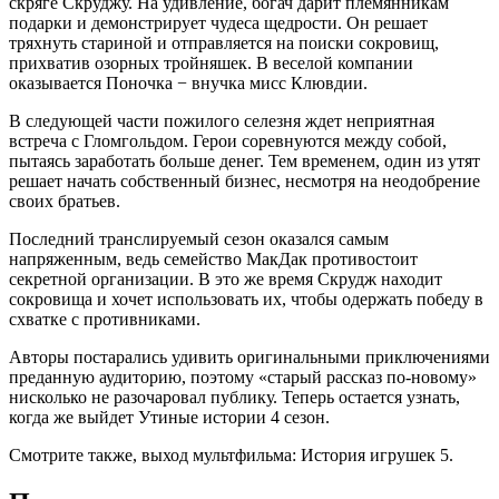
скряге Скруджу. На удивление, богач дарит племянникам
подарки и демонстрирует чудеса щедрости. Он решает
тряхнуть стариной и отправляется на поиски сокровищ,
прихватив озорных тройняшек. В веселой компании
оказывается Поночка − внучка мисс Клювдии.
В следующей части пожилого селезня ждет неприятная
встреча с Гломгольдом. Герои соревнуются между собой,
пытаясь заработать больше денег. Тем временем, один из утят
решает начать собственный бизнес, несмотря на неодобрение
своих братьев.
Последний транслируемый сезон оказался самым
напряженным, ведь семейство МакДак противостоит
секретной организации. В это же время Скрудж находит
сокровища и хочет использовать их, чтобы одержать победу в
схватке с противниками.
Авторы постарались удивить оригинальными приключениями
преданную аудиторию, поэтому «старый рассказ по-новому»
нисколько не разочаровал публику. Теперь остается узнать,
когда же выйдет Утиные истории 4 сезон.
Смотрите также, выход мультфильма: История игрушек 5.