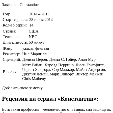
Завершен
Constantine
Год:
2014 – 2015
Старт сериала:
28 июня 2014
Кол-во серий:
14
Страна:
США
Телеканал:
NBC
Длительность:
60 минут
Жанр:
ужасы, фэнтези
Режиссер:
Нил Маршалл
Сценарий:
Дэниэл Церон, Дэвид С. Гойер, Алан Мур
Мэтт Райан, Хэролд Перрино, Люси Гриффитс,
Чарльз Халфорд, Сэр Маджор, Майлз Андерсон,
В ролях:
Джулия Леман, Марк Эшворт, Виктор МакКэй,
Chris Matheny
Добавить свою заметку
Рецензия на сериал «Константин»:
Есть такая профессия – человечество от тёмных сил защищать.