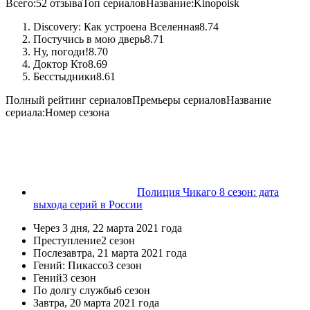
Всего:
52 отзыва
Топ сериалов
Название:
Kinopoisk
Discovery: Как устроена Вселенная
8.74
Постучись в мою дверь
8.71
Ну, погоди!
8.70
Доктор Кто
8.69
Бесстыдники
8.61
Полный рейтинг сериалов
Премьеры сериалов
Название
сериала:
Номер сезона
Полиция Чикаго 8 сезон: дата
выхода серий в России
Через 3 дня,
22 марта 2021 года
Преступление
2 сезон
Послезавтра,
21 марта 2021 года
Гений: Пикассо
3 сезон
Гений
3 сезон
По долгу службы
6 сезон
Завтра,
20 марта 2021 года