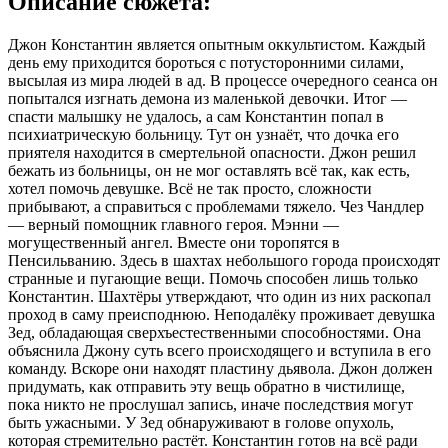
Описание сюжета:
Джон Константин является опытным оккультистом. Каждый
день ему приходится бороться с потусторонними силами,
высылая из мира людей в ад. В процессе очередного сеанса он
попытался изгнать демона из маленькой девочки. Итог —
спасти малышку не удалось, а сам Константин попал в
психиатрическую больницу. Тут он узнаёт, что дочка его
приятеля находится в смертельной опасности. Джон решил
бежать из больницы, он не мог оставлять всё так, как есть,
хотел помочь девушке. Всё не так просто, сложности
прибывают, а справиться с проблемами тяжело. Чез Чандлер
— верный помощник главного героя. Мэнни —
могущественный ангел. Вместе они торопятся в
Пенсильванию. Здесь в шахтах небольшого города происходят
странные и пугающие вещи. Помочь способен лишь только
Константин. Шахтёры утверждают, что один из них раскопал
проход в саму преисподнюю. Неподалёку проживает девушка
Зед, обладающая сверхъестественными способностями. Она
объяснила Джону суть всего происходящего и вступила в его
команду. Вскоре они находят пластину дьявола. Джон должен
придумать, как отправить эту вещь обратно в чистилище,
пока никто не прослушал запись, иначе последствия могут
быть ужасными. У Зед обнаруживают в голове опухоль,
которая стремительно растёт. Константин готов на всё ради