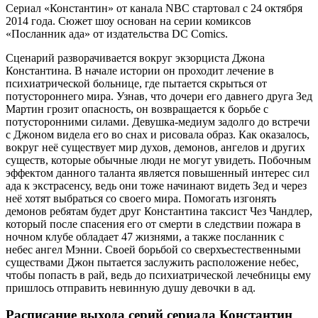
Сериал «Константин» от канала NBC стартовал с 24 октября
2014 года. Сюжет шоу основан на серии комиксов
«Посланник ада» от издательства DC Comics.
Сценарий разворачивается вокруг экзорциста Джона
Константина. В начале истории он проходит лечение в
психиатрической больнице, где пытается скрыться от
потустороннего мира. Узнав, что дочери его давнего друга Зед
Мартин грозит опасность, он возвращается к борьбе с
потусторонними силами. Девушка-медиум задолго до встречи
с Джоном видела его во снах и рисовала образ. Как оказалось,
вокруг неё существует мир духов, демонов, ангелов и других
существ, которые обычные люди не могут увидеть. Побочным
эффектом данного таланта является повышенный интерес сил
ада к экстрасенсу, ведь они тоже начинают видеть Зед и через
неё хотят выбраться со своего мира. Помогать изгонять
демонов ребятам будет друг Константина таксист Чез Чандлер,
который после спасения его от смерти в следствии пожара в
ночном клубе обладает 47 жизнями, а также посланник с
небес ангел Мэнни. Своей борьбой со сверхъестественными
существами Джон пытается заслужить расположение небес,
чтобы попасть в рай, ведь до психиатрической лечебницы ему
пришлось отправить невинную душу девочки в ад.
Расписание выхода серий сериала
Константин