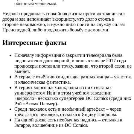
обычным человеком.
Недолго продлилась спокойная жизнь: противостояние сил
добра и зла напоминает экзорцисту, что долго стоять в
стороне невозможно, и нужно либо пойти на службу силам
Преисподней, либо продолжить борьбу с демонами.
Интересные факты
Поначалу информация о закрытии телесериала была
недостаточно достоверной, и лишь в январе 2017 года
продюсеры поставили точку, заявив, что второй сезон не
выйдет.
В сериале отчётливо видны два разных жанра – ужастик
и классическая фантастика.
В сериях много пасхалок, одна из них связана с
университетом Иви: в этом учебном заведении
«выросло» несколько супергероев DC Comics (среди них
Рэй «Атом» Палмер).
Среди пасхалок есть и необычный артефакт – череп
трёхглазого человека, отсылка к Ящику Пандоры.
На одной доске есть необычная надпись – отсылка к
Затарре, волшебнице из DC Comics.