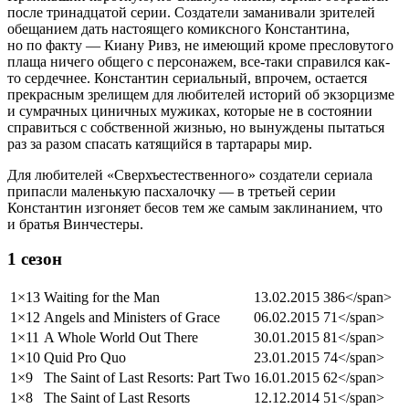
после тринадцатой серии. Создатели заманивали зрителей
обещанием дать настоящего комиксного Константина,
но по факту — Киану Ривз, не имеющий кроме пресловутого
плаща ничего общего с персонажем, все-таки справился как-
то сердечнее. Константин сериальный, впрочем, остается
прекрасным зрелищем для любителей историй об экзорцизме
и сумрачных циничных мужиках, которые не в состоянии
справиться с собственной жизнью, но вынуждены пытаться
раз за разом спасать катящийся в тартарары мир.
Для любителей «Сверхъестественного» создатели сериала
припасли маленькую пасхалочку — в третьей серии
Константин изгоняет бесов тем же самым заклинанием, что
и братья Винчестеры.
1 сезон
1×13
Waiting for the Man
13.02.2015
386</span>
1×12
Angels and Ministers of Grace
06.02.2015
71</span>
1×11
A Whole World Out There
30.01.2015
81</span>
1×10
Quid Pro Quo
23.01.2015
74</span>
1×9
The Saint of Last Resorts: Part Two
16.01.2015
62</span>
1×8
The Saint of Last Resorts
12.12.2014
51</span>