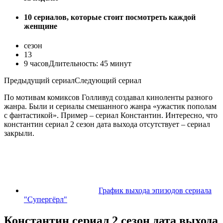
10 сериалов, которые стоит посмотреть каждой
женщине
сезон
13
9
часов
Длительность:
45 минут
Предыдущий сериал
Следующий сериал
По мотивам комиксов Голливуд создавал киноленты разного
жанра. Были и сериалы смешанного жанра «ужастик пополам
с фантастикой». Пример – сериал Константин. Интересно, что
константин сериал 2 сезон дата выхода отсутствует – сериал
закрыли.
График выхода эпизодов сериала
"Супергёрл"
Константин сериал 2 сезон дата выхода