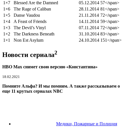
1×7
Blessed Are the Damned
05.12.2014
57</span>
1×6
The Rage of Caliban
28.11.2014
81</span>
1×5
Danse Vaudou
21.11.2014
72</span>
1×4
A Feast of Friends
14.11.2014
59</span>
1×3
The Devil’s Vinyl
07.11.2014
72</span>
1×2
The Darkness Beneath
31.10.2014
83</span>
1×1
Non Est Asylum
24.10.2014
151</span>
2
Новости сериала
HBO Max снимет свою версию «Константина»
18.02.2021
Помните Альфа? И мы помним. А также рассказываем о
еще 11 крутых сериалах NBC
Медики, Пожарные и Полиция