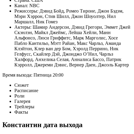
Страна:
США
Канал:
NBC
Режиссеры:
Дэвид Бойд
,
Ромео Тироне
,
Джон Бэдэм
,
Мэри Хэррон
,
Стив Шилл
,
Джон Шоуолтер
,
Нил
Маршалл
,
Ник Гомез
Актеры:
Шамир Андерсон
,
Дэвид Грегори
,
Эммет Джей
Скэнлэн
,
Майкл Джеймс
,
Лейша Хейли
,
Манн
Альфонсо
,
Люси Гриффитс
,
Марк Марголис
,
Хосе
Пабло Кантильо
,
Мэтт Райан
,
Макс Чарльз
,
Аманда
Клэйтон
,
Клер ван дер Бом
,
Хэролд Перрино
,
Ник
Гелфусс
,
Скайлер Дэй
,
Джонджо О’Нил
,
Чарльз
Халфорд
,
Анхелика Селая
,
Анналиса Бассо
,
Патрик
Кэрролл
,
Джереми Дэвис
,
Вернер Даен
,
Джоэль Картер
Время выхода:
Пятница
20:00
Сюжет
Расписание
Роли
Галерея
Трейлеры
Факты
Константин
дата выхода