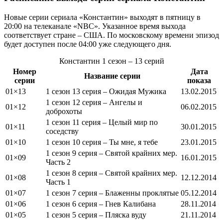
Новые серии сериала «Константин» выходят в пятницу в
20:00 на телеканале «NBC». Указанное время выхода
соответствует стране – США. По московскому времени эпизод
будет доступен после 04:00 уже следующего дня.
Константин
1 сезон
– 13 серий
Номер
Дата
Название серии
серии
показа
01×13
1 сезон 13 серия – Ожидая Мужика
13.02.2015
1 сезон 12 серия – Ангелы и
01×12
06.02.2015
доброхоты
1 сезон 11 серия – Целый мир по
01×11
30.01.2015
соседству
01×10
1 сезон 10 серия – Ты мне, я тебе
23.01.2015
1 сезон 9 серия – Святой крайних мер.
01×09
16.01.2015
Часть 2
1 сезон 8 серия – Святой крайних мер.
01×08
12.12.2014
Часть 1
01×07
1 сезон 7 серия – Блаженны проклятые
05.12.2014
01×06
1 сезон 6 серия – Гнев Калибана
28.11.2014
01×05
1 сезон 5 серия – Пляска вуду
21.11.2014