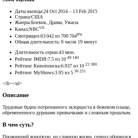
Даты выхода:24 Oct 2014 – 13 Feb 2015
Страна:США
Жанры:Боевик, Драма, Ужасы
US
Канал:NBC
9%
Смотрящих:63 042 из 700 704
Общая длительность: 9 часов 19 минут
Длительность серии:43 мин.
49 140
Рейтинг IMDB:7.5 из 10
22 380
Рейтинг Кинопоиска:6.937 из 10
30 251
Рейтинг MyShows:3.95 из 5
</li></ul>
Описание
Трудовые будни потрепанного экзорциста в бежевом плаще,
обремененного дурными привычками и сложным прошлым.
В чем суть?
Проживший короткую, но славную жизнь, сериал оборвался