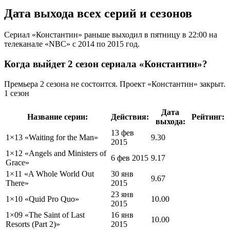
Дата выхода всех серий и сезонов
Сериал «Константин» раньше выходил в пятницу в 22:00 на
телеканале «NBC» c 2014 по 2015 год.
Когда выйдет 2 сезон сериала «Константин»?
Премьера 2 сезона не состоится. Проект «Константин» закрыт.
1 сезон
Дата
Название серии:
Действия:
Рейтинг:
выхода:
13 фев
1×13 «
Waiting for the Man
»
9.30
2015
1×12 «
Angels and Ministers of
6 фев 2015
9.17
Grace
»
1×11 «
A Whole World Out
30 янв
9.67
There
»
2015
23 янв
1×10 «
Quid Pro Quo
»
10.00
2015
1×09 «
The Saint of Last
16 янв
10.00
Resorts (Part 2)
»
2015