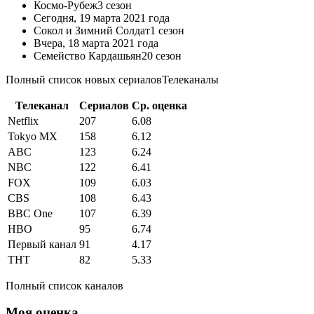
Космо-Рубеж
3 сезон
Сегодня,
19 марта 2021 года
Сокол и Зимний Солдат
1 сезон
Вчера,
18 марта 2021 года
Семейство Кардашьян
20 сезон
Полный список новых сериалов
Телеканалы
Телеканал
Сериалов
Ср. оценка
Netflix
207
6.08
Tokyo MX
158
6.12
ABC
123
6.24
NBC
122
6.41
FOX
109
6.03
CBS
108
6.43
BBC One
107
6.39
HBO
95
6.74
Первый канал
91
4.17
ТНТ
82
5.33
Полный список каналов
Моя оценка