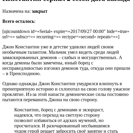
Назначена на:
закрыт
Всего осталось
:
[ujicountdown id=»Serial» expire=»2017/09/27 00:00″ hide=»true»
url=»» subscr=»» recurring=»» rectype=»second» repeats=»»]
Джон Константин уже в детстве удивлял людей своим
необычным талантом. Мальчик умел видеть среди людей
замаскированных демонов – слабых и могущественных. А
когда демоны были замечены, юный борец с
несправедливостью изгонял демонов туда, откуда они пришли
– в Преисподнюю.
Однако однажды Джон Константин умудрился влипнуть в
пренеприятную историю и схлопотал на свою голову ужасное
проклятие. Из-за этой напасти демонические силы постоянно
пытаются переманить Джона на свою сторону.
Константин, борец с демонами и экзорцист,
надеялся, что переход на светлую сторону
позволит избавиться от адских мучений, но
просчитался. И разочарованный несбывшимся
чудом герой решает забросить своё занятие и стать