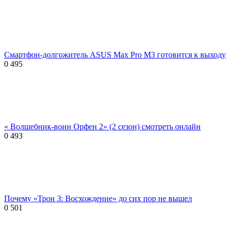
Смартфон-долгожитель ASUS Max Pro M3 готовится к выходу
0
495
« Волшебник-воин Орфен 2» (2 сезон) смотреть онлайн
0
493
Почему «Трон 3: Восхождение» до сих пор не вышел
0
501