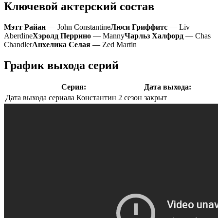
Ключевой актерский состав
Мэтт Райан
— John Constantine
Люси Гриффитс
— Liv
Aberdine
Хэролд Перрино
— Manny
Чарльз Халфорд
— Chas
Chandler
Анхелика Селая
— Zed Martin
График выхода серий
Серия:
Дата выхода:
Дата выхода сериала Константин 2 сезон
закрыт