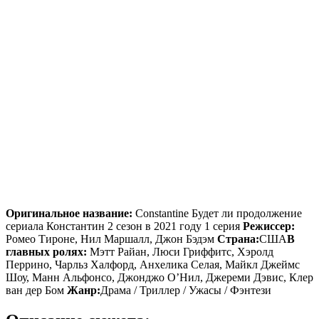
Оригинальное название:
Constantine Будет ли продолжение
сериала Константин 2 сезон в 2021 году 1 серия
Режиссер:
Ромео Тироне, Нил Маршалл, Джон Бэдэм
Страна:
США
В
главных ролях:
Мэтт Райан, Люси Гриффитс, Хэролд
Перрино, Чарльз Халфорд, Анхелика Селая, Майкл Джеймс
Шоу, Манн Альфонсо, Джонджо О’Нил, Джереми Дэвис, Клер
ван дер Бом
Жанр:
Драма / Триллер / Ужасы / Фэнтези