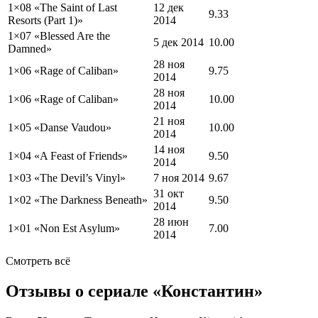
1×08 «
The Saint of Last
12 дек
9.33
Resorts (Part 1)
»
2014
1×07 «
Blessed Are the
5 дек 2014
10.00
Damned
»
28 ноя
1×06 «
Rage of Caliban
»
9.75
2014
28 ноя
1×06 «
Rage of Caliban
»
10.00
2014
21 ноя
1×05 «
Danse Vaudou
»
10.00
2014
14 ноя
1×04 «
A Feast of Friends
»
9.50
2014
1×03 «
The Devil’s Vinyl
»
7 ноя 2014
9.67
31 окт
1×02 «
The Darkness Beneath
»
9.50
2014
28 июн
1×01 «
Non Est Asylum
»
7.00
2014
Смотреть всё
Отзывы о сериале «Константин»