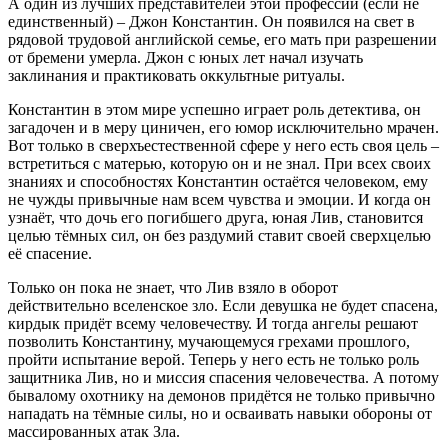
А один из лучших представителей этой профессии (если не
единственный) – Джон Константин. Он появился на свет в
рядовой трудовой английской семье, его мать при разрешении
от бремени умерла. Джон с юных лет начал изучать
заклинания и практиковать оккультные ритуалы.
Константин в этом мире успешно играет роль детектива, он
загадочен и в меру циничен, его юмор исключительно мрачен.
Вот только в сверхъестественной сфере у него есть своя цель –
встретиться с матерью, которую он и не знал. При всех своих
знаниях и способностях Константин остаётся человеком, ему
не чужды привычные нам всем чувства и эмоции. И когда он
узнаёт, что дочь его погибшего друга, юная Лив, становится
целью тёмных сил, он без раздумий ставит своей сверхцелью
её спасение.
Только он пока не знает, что Лив взяло в оборот
действительно вселенское зло. Если девушка не будет спасена,
кирдык придёт всему человечеству. И тогда ангелы решают
позволить Константину, мучающемуся грехами прошлого,
пройти испытание верой. Теперь у него есть не только роль
защитника Лив, но и миссия спасения человечества. А потому
бывалому охотнику на демонов придётся не только привычно
нападать на тёмные силы, но и осваивать навыки обороны от
массированных атак Зла.