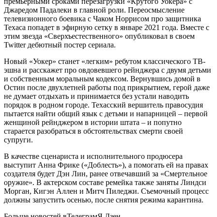
премьерными сроками перезагрузки «Крутого Уокера» с
Джаредом Падалеки в главной роли. Переосмысление
телевизионного боевика с Чаком Норрисом про защитника
Техаса попадет в эфирную сетку в январе 2021 года. Вместе с
этим звезда «Сверхъестественного» опубликовал в своем
Twitter дебютный постер сериала.
Новый «Уокер» станет «легким» ребутом классического ТВ-
эшна и расскажет про овдовевшего рейнджера с двумя детьми
и собственным моральным кодексом. Вернувшись домой в
Остин после двухлетней работы под прикрытием, герой даже
не думает отдыхать и принимается без устали наводить
порядок в родном городе. Техасский вершитель правосудия
пытается найти общий язык с детьми и напарницей – первой
женщиной рейнджером в истории штата – и попутно
старается разобраться в обстоятельствах смерти своей
супруги.
В качестве сценариста и исполнительного продюсера
выступит Анна Фрике («Доблесть»), а помогать ей на правах
создателя будет Дэн Лин, ранее отвечавший за «Смертельное
оружие». В актерском составе ремейка также заняты Линдси
Морган, Кигэн Аллен и Митч Пиледжи. Съемочный процесс
должны запустить осенью, после снятия режима карантина.
Больше новостей в
Телеграм
Я.Дзен