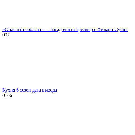
«Опасный соблазн» — загадочный триллер с Хилари Суонк
0
97
Кухня 6 сезон дата выхода
0
106