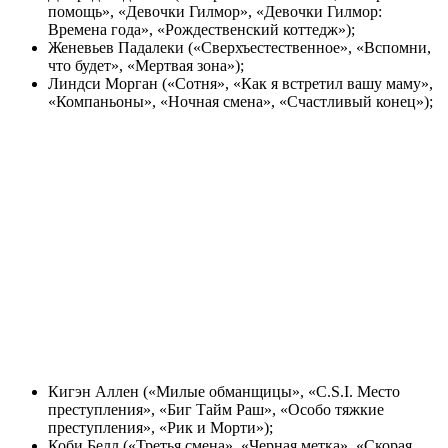
помощь», «Девочки Гилмор», «Девочки Гилмор:
Времена года», «Рождественский коттедж»);
Женевьев Падалеки («Сверхъестественное», «Вспомни,
что будет», «Мертвая зона»);
Линдси Морган («Сотня», «Как я встретил вашу маму»,
«Компаньоны», «Ночная смена», «Счастливый конец»);
Кигэн Аллен («Милые обманщицы», «C.S.I. Место
преступления», «Биг Тайм Раш», «Особо тяжкие
преступления», «Рик и Морти»);
Коби Белл («Третья смена», «Черная метка», «Скорая