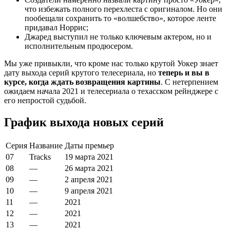
что избежать полного перехлеста с оригиналом. Но они
пообещали сохранить то «волшебство», которое ленте
придавал Норрис;
Джаред выступил не только ключевым актером, но и
исполнительным продюсером.
Мы уже привыкли, что кроме нас только крутой Уокер знает
дату выхода серий крутого телесериала, но
теперь и вы в
курсе, когда ждать возвращения картины
. С нетерпением
ожидаем начала 2021 и телесериала о техасском рейнджере с
его непростой судьбой.
График выхода новых серий
Серия
Название
Даты премьер
07
Tracks
19
марта
2021
08
—
26
марта
2021
09
—
2
апреля
2021
10
—
9
апреля
2021
11
—
2021
12
—
2021
13
—
2021