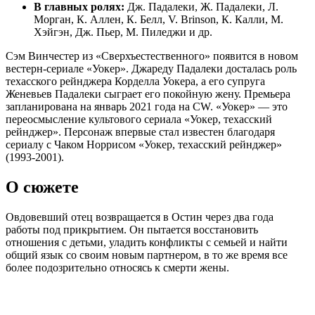
В главных ролях:
Дж. Падалеки, Ж. Падалеки, Л.
Морган, К. Аллен, К. Белл, V. Brinson, К. Калли, М.
Хэйгэн, Дж. Пьер, М. Пиледжи и др.
Сэм Винчестер из «Сверхъестественного» появится в новом
вестерн-сериале «Уокер». Джареду Падалеки досталась роль
техасского рейнджера Корделла Уокера, а его супруга
Женевьев Падалеки сыграет его покойную жену. Премьера
запланирована на январь 2021 года на CW. «Уокер» — это
переосмысление культового сериала «Уокер, техасский
рейнджер». Персонаж впервые стал известен благодаря
сериалу с Чаком Норрисом «Уокер, техасский рейнджер»
(1993-2001).
О сюжете
Овдовевший отец возвращается в Остин через два года
работы под прикрытием. Он пытается восстановить
отношения с детьми, уладить конфликты с семьей и найти
общий язык со своим новым партнером, в то же время все
более подозрительно относясь к смерти жены.