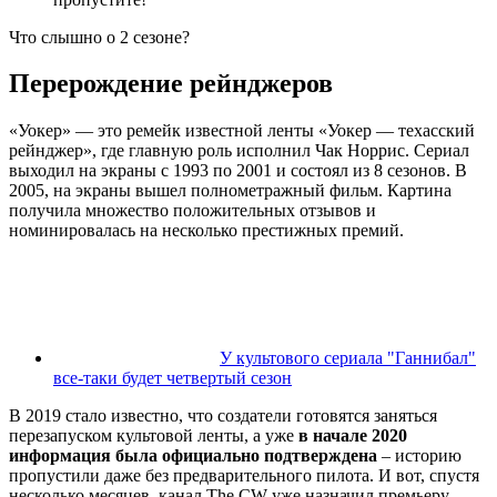
Что слышно
о
2 сезоне
?
Перерождение рейнджеров
«Уокер» — это ремейк известной ленты «Уокер — техасский
рейнджер», где главную роль исполнил Чак Норрис. Сериал
выходил на экраны с 1993 по 2001 и состоял из 8 сезонов. В
2005, на экраны вышел полнометражный фильм. Картина
получила множество положительных отзывов и
номинировалась на несколько престижных премий.
У культового сериала "Ганнибал"
все-таки будет четвертый сезон
В 2019 стало известно, что создатели готовятся заняться
перезапуском культовой ленты, а уже
в начале 2020
информация была официально подтверждена
– историю
пропустили даже без предварительного пилота. И вот, спустя
несколько месяцев, канал The CW уже назначил премьеру