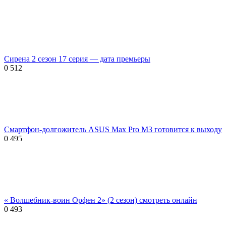
Сирена 2 сезон 17 серия — дата премьеры
0
512
Смартфон-долгожитель ASUS Max Pro M3 готовится к выходу
0
495
« Волшебник-воин Орфен 2» (2 сезон) смотреть онлайн
0
493