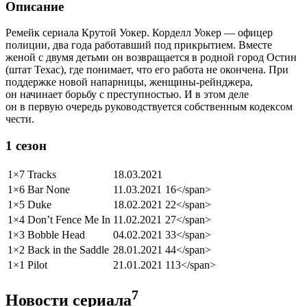
Описание
Ремейк сериала Крутой Уокер. Корделл Уокер — офицер
полиции, два года работавший под прикрытием. Вместе
женой с двумя детьми он возвращается в родной город Остин
(штат Техас), где понимает, что его работа не окончена. При
поддержке новой напарницы, женщины-рейнджера,
он начинает борьбу с преступностью. И в этом деле
он в первую очередь руководствуется собственным кодексом
чести.
1 сезон
1×7
Tracks
18.03.2021
1×6
Bar None
11.03.2021
16</span>
1×5
Duke
18.02.2021
22</span>
1×4
Don’t Fence Me In
11.02.2021
27</span>
1×3
Bobble Head
04.02.2021
33</span>
1×2
Back in the Saddle
28.01.2021
44</span>
1×1
Pilot
21.01.2021
113</span>
7
Новости сериала