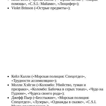
помощь», «C.S.I.: Майами», «Люцифер»);
Violet Brinson («Острые предметы»);
Кейл Калли («Морская полиция: Спецотдел»,
«Трудности ассимиляции»);
Молли Хэйгэн («Коломбо: Убийство, туман и
призраки», «Коломбо: Бабочка в серых тонах», «Чудо на
Гудзоне», «Чудеса своего рода»);
Джефф Пьер («Бесстыжие», «Морская полиция:
Спецотдел», «Лузеры», «Однажды в сказке», «C.S.I.