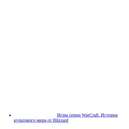
Игры серии WarCraft. История
культового мира от Blizzard