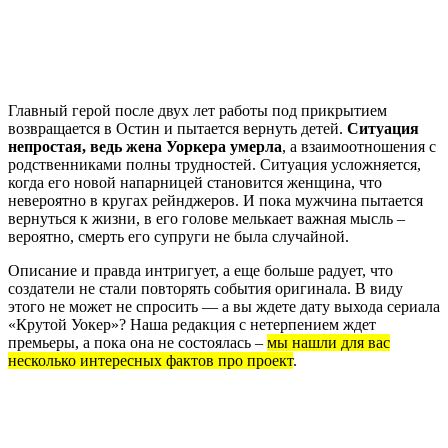
Главный герой после двух лет работы под прикрытием
возвращается в Остин и пытается вернуть детей.
Ситуация
непростая, ведь жена Уоркера умерла
, а взаимоотношения с
родственниками полны трудностей. Ситуация усложняется,
когда его новой напарницей становится женщина, что
невероятно в кругах рейнджеров. И пока мужчина пытается
вернуться к жизни, в его голове мелькает важная мысль –
вероятно, смерть его супруги не была случайной.
Описание и правда интригует, а еще больше радует, что
создатели не стали повторять события оригинала. В виду
этого не может не спросить — а вы ждете дату выхода сериала
«Крутой Уокер»? Наша редакция с нетерпением ждет
премьеры, а пока она не состоялась –
мы нашли для вас
несколько интересных фактов про проект
.