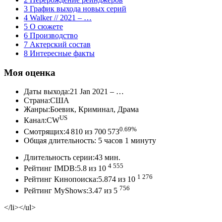
3 График выхода новых серий
4 Walker // 2021 – …
5 О сюжете
6 Производство
7 Актерский состав
8 Интересные факты
Моя оценка
Даты выхода:21 Jan 2021 – …
Страна:США
Жанры:Боевик, Криминал, Драма
US
Канал:CW
0.69%
Смотрящих:4 810 из 700 573
Общая длительность: 5 часов 1 минуту
Длительность серии:43 мин.
4 555
Рейтинг IMDB:5.8 из 10
1 276
Рейтинг Кинопоиска:5.874 из 10
756
Рейтинг MyShows:3.47 из 5
</li></ul>