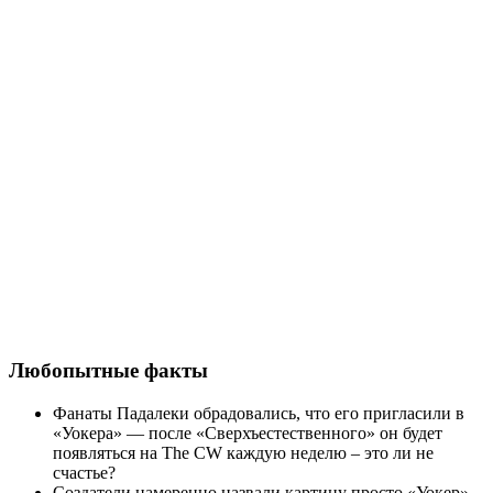
Любопытные факты
Фанаты Падалеки обрадовались, что его пригласили в
«Уокера» — после «Сверхъестественного» он будет
появляться на The CW каждую неделю – это ли не
счастье?
Создатели намеренно назвали картину просто «Уокер»,