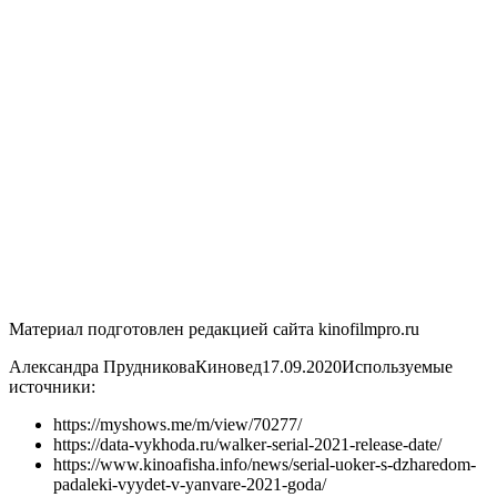
Материал подготовлен редакцией сайта kinofilmpro.ru
Александра ПрудниковаКиновед17.09.2020
Используемые
источники:
https://myshows.me/m/view/70277/
https://data-vykhoda.ru/walker-serial-2021-release-date/
https://www.kinoafisha.info/news/serial-uoker-s-dzharedom-
padaleki-vyydet-v-yanvare-2021-goda/