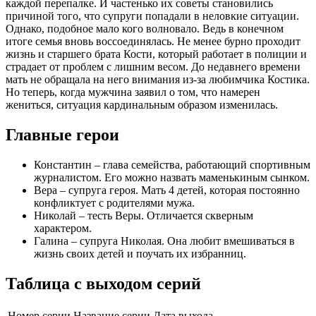
каждой перепалке. И частенько их советы становились
причиной того, что супруги попадали в неловкие ситуации.
Однако, подобное мало кого волновало. Ведь в конечном
итоге семья вновь воссоединялась. Не менее бурно проходит
жизнь и старшего брата Кости, который работает в полиции и
страдает от проблем с лишним весом. До недавнего времени
мать не обращала на него внимания из-за любимчика Костика.
Но теперь, когда мужчина заявил о том, что намерен
жениться, ситуация кардинальным образом изменилась.
Главные герои
Константин – глава семейства, работающий спортивным
журналистом. Его можно назвать маменькиным сынком.
Вера – супруга героя. Мать 4 детей, которая постоянно
конфликтует с родителями мужа.
Николай – тесть Веры. Отличается скверным
характером.
Галина – супруга Николая. Она любит вмешиваться в
жизнь своих детей и поучать их избранниц.
Таблица с выходом серий
Номер серии
Название серии
Дата выхода