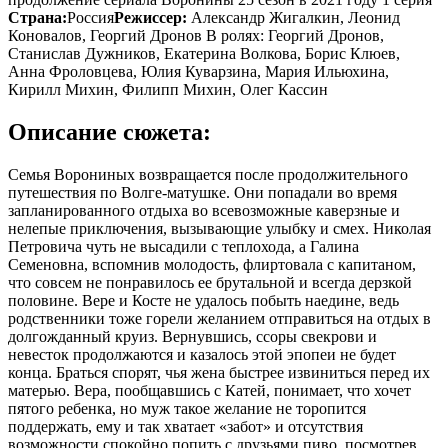
Страна:
Россия
Режиссер:
Александр Жигалкин, Леонид
Коновалов, Георгий Дронов В ролях: Георгий Дронов,
Станислав Дужников, Екатерина Волкова, Борис Клюев,
Анна Фроловцева, Юлия Куварзина, Мария Ильюхина,
Кирилл Михин, Филипп Михин, Олег Кассин
Описание сюжета:
Семья Ворониных возвращается после продолжительного
путешествия по Волге-матушке. Они попадали во время
запланированного отдыха во всевозможные каверзные и
нелепые приключения, вызывающие улыбку и смех. Николая
Петровича чуть не высадили с теплохода, а Галина
Семеновна, вспомнив молодость, флиртовала с капитаном,
что совсем не понравилось ее брутальной и всегда дерзкой
половине. Вере и Косте не удалось побыть наедине, ведь
родственники тоже горели желанием отправиться на отдых в
долгожданный круиз. Вернувшись, ссоры свекрови и
невесток продолжаются и казалось этой эпопеи не будет
конца. Браться спорят, чья жена быстрее извиниться перед их
матерью. Вера, пообщавшись с Катей, понимает, что хочет
пятого ребенка, но муж такое желание не торопится
поддержать, ему и так хватает «забот» и отсутствия
возможности спокойно попить с друзьями пиво, посмотрев