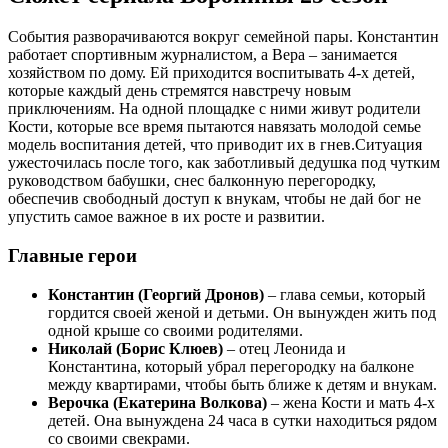
События разворачиваются вокруг семейной пары. Константин
работает спортивным журналистом, а Вера – занимается
хозяйством по дому. Ей приходится воспитывать 4-х детей,
которые каждый день стремятся навстречу новым
приключениям. На одной площадке с ними живут родители
Кости, которые все время пытаются навязать молодой семье
модель воспитания детей, что приводит их в гнев.Ситуация
ужесточилась после того, как заботливый дедушка под чутким
руководством бабушки, снес балконную перегородку,
обеспечив свободный доступ к внукам, чтобы не дай бог не
упустить самое важное в их росте и развитии.
Главные герои
Константин (Георгий Дронов)
– глава семьи, который
гордится своей женой и детьми. Он вынужден жить под
одной крыше со своими родителями.
Николай (Борис Клюев)
– отец Леонида и
Константина, который убрал перегородку на балконе
между квартирами, чтобы быть ближе к детям и внукам.
Верочка (Екатерина Волкова)
– жена Кости и мать 4-х
детей. Она вынуждена 24 часа в сутки находиться рядом
со своими свекрами.