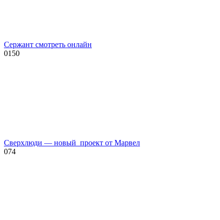
Сержант смотреть онлайн
0
150
Сверхлюди — новый проект от Марвел
0
74