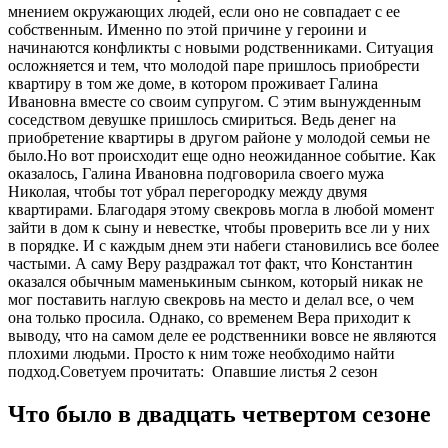
мнением окружающих людей, если оно не совпадает с ее
собственным. Именно по этой причине у героини и
начинаются конфликты с новыми родственниками. Ситуация
осложняется и тем, что молодой паре пришлось приобрести
квартиру в том же доме, в котором проживает Галина
Ивановна вместе со своим супругом. С этим вынужденным
соседством девушке пришлось смириться. Ведь денег на
приобретение квартиры в другом районе у молодой семьи не
было.Но вот происходит еще одно неожиданное событие. Как
оказалось, Галина Ивановна подговорила своего мужа
Николая, чтобы тот убрал перегородку между двумя
квартирами. Благодаря этому свекровь могла в любой момент
зайти в дом к сыну и невестке, чтобы проверить все ли у них
в порядке. И с каждым днем эти набеги становились все более
частыми. А саму Веру раздражал тот факт, что Константин
оказался обычным маменькиным сынком, который никак не
мог поставить наглую свекровь на место и делал все, о чем
она только просила. Однако, со временем Вера приходит к
выводу, что на самом деле ее родственники вовсе не являются
плохими людьми. Просто к ним тоже необходимо найти
подход.
Советуем прочитать:
Опавшие листья 2 сезон
Что было в двадцать четвертом сезоне