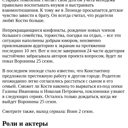
правильно воспитывать внуков и выстраивать
взаимоотношения. К тому же в Леониде просыпается детское
чувство зависти к брату. Он всегда считал, что родители
любят Костю больше.
Непрекращающиеся конфликты, рождение новых членов
большого семейства, торжества, поездки на отдых, – все эти
ситуации наполнены добрым юмором, неизменно
привлекавшим аудиторию к экранам на протяжении
последних 10 лет. Вот и после завершения 24 части аудитория
настойчиво забрасывала авторов проекта вопросом, будет ли
показ Воронины 25 сезон.
В последнем эпизоде стало известно, что Константину
предложили престижную работу в другом городе. Родители
неожиданно легко согласились расстаться с сыном и его
семьей. Сможет ли Костя наконец-то вырваться из-под опеки
Галины Ивановны и Николая Петровича, поклонники узнают
в следующих сериях. Осталось только дождаться, когда же
выйдет Воронины 25 сезон.
Смотрите также, выход сериала: Воин 2 сезон.
Роли и актеры