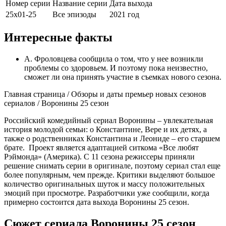
Номер серии
Название серии
Дата выхода
25х01-25
Все эпизоды
2021 год
Интересные факты
А. Фроловцева сообщила о том, что у нее возникли
проблемы со здоровьем. И поэтому пока неизвестно,
сможет ли она принять участие в съемках нового сезона.
Главная страница / Обзоры и даты премьер новых сезонов
сериалов / Воронины 25 сезон
Российский комедийный сериал Воронины – увлекательная
история молодой семьи: о Константине, Вере и их детях, а
также о родственниках Константина и Леониде – его старшем
брате. Проект является адаптацией ситкома «Все любят
Рэймонда» (Америка). С 11 сезона режиссеры приняли
решение снимать серии в оригинале, поэтому сериал стал еще
более популярным, чем прежде. Критики выделяют большое
количество оригинальных шуток и массу положительных
эмоций при просмотре. Разработчики уже сообщили, когда
примерно состоится дата выхода Воронины 25 сезон.
Сюжет сериала Воронины 25 сезон