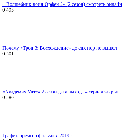
« Волшебник-воин Орфен 2» (2 сезон) смотреть онлайн
0
493
Почему «Трон 3: Восхождение» до сих пор не вышел
0
501
«Академия Уитс» 2 сезон дата выхода – сериал закрыт
0
580
График премьер фильмов. 2019г