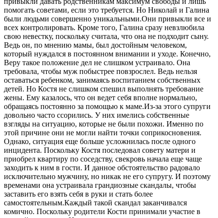
привыкли давать родственникам максимум свободы и лишь
помогать советами, если это требуется. Но Николай и Галина
были людьми совершенно уникальными.Они привыкли все и
всех контролировать. Кроме того, Галина сразу невзлюбила
свою невестку, поскольку считала, что она не подходит сыну.
Ведь он, по мнению мамы, был достойным человеком,
который нуждался в постоянном внимании и уходе. Конечно,
Веру такое положение дел не слишком устраивало. Она
требовала, чтобы муж побыстрее повзрослел. Ведь нельзя
оставаться ребенком, занимаясь воспитанием собственных
детей. Но Костя не слишком спешил выполнять требование
жены. Ему казалось, что он ведет себя вполне нормально,
обращаясь постоянно за помощью к маме.Из-за этого супруги
довольно часто ссорились. У них имелись собственные
взгляды на ситуацию, которые не были похожи. Именно по
этой причине они не могли найти точки соприкосновения.
Однако, ситуация еще больше усложнилась после одного
инцидента. Поскольку Костя последовал совету матери и
приобрел квартиру по соседству, свекровь начала еще чаще
заходить к ним в гости. И данное обстоятельство радовало
исключительно мужчину, но никак не его супругу. И поэтому
временами она устраивала грандиозные скандалы, чтобы
заставить его взять себя в руки и стать более
самостоятельным.Каждый такой скандал заканчивался
комично. Поскольку родители Кости принимали участие в