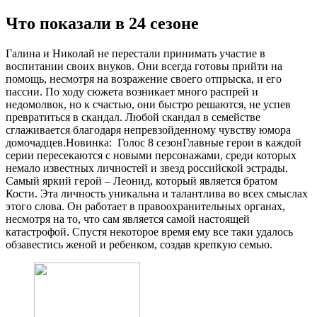
Что показали в 24 сезоне
Галина и Николай не перестали принимать участие в
воспитании своих внуков. Они всегда готовы прийти на
помощь, несмотря на возражение своего отпрыска, и его
пассии. По ходу сюжета возникает много распрей и
недомолвок, но к счастью, они быстро решаются, не успев
превратиться в скандал. Любой скандал в семействе
сглаживается благодаря непревзойденному чувству юмора
домочадцев.
Новинка:
Голос 8 сезон
Главные герои в каждой
серии пересекаются с новыми персонажами, среди которых
немало известных личностей и звезд российской эстрады.
Самый яркий герой – Леонид, который является братом
Кости. Эта личность уникальна и талантлива во всех смыслах
этого слова. Он работает в правоохранительных органах,
несмотря на то, что сам является самой настоящей
катастрофой. Спустя некоторое время ему все таки удалось
обзавестись женой и ребенком, создав крепкую семью.