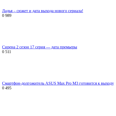
Ладья – сюжет и дата выхода нового сериала!
0
989
Сирена 2 сезон 17 серия — дата премьеры
0
511
Смартфон-долгожитель ASUS Max Pro M3 готовится к выходу
0
495