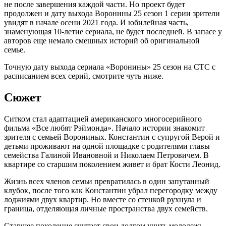
не после завершения каждой части. Но проект будет
продолжен и дату выхода Воронины 25 сезон 1 серии зрители
увидят в начале осени 2021 года. И юбилейная часть,
знаменующая 10-летие сериала, не будет последней. В запасе у
авторов еще немало смешных историй об оригинальной
семье.
Точную дату выхода сериала «Воронины» 25 сезон на СТС с
расписанием всех серий, смотрите чуть ниже.
Сюжет
Ситком стал адаптацией американского многосерийного
фильма «Все любят Рэймонда». Начало истории знакомит
зрителя с семьей Ворониных. Константин с супругой Верой и
детьми проживают на одной площадке с родителями главы
семейства Галиной Ивановной и Николаем Петровичем. В
квартире со старшим поколением живет и брат Кости Леонид.
Жизнь всех членов семьи превратилась в один запутанный
клубок, после того как Константин убрал перегородку между
лоджиями двух квартир. Но вместе со стенкой рухнула и
граница, отделяющая личные пространства двух семейств.
Старшее поколение считает свои долгом учить молодежь