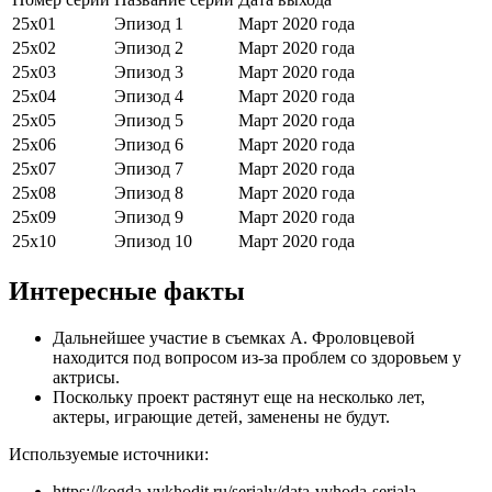
25х01
Эпизод 1
Март 2020 года
25х02
Эпизод 2
Март 2020 года
25х03
Эпизод 3
Март 2020 года
25х04
Эпизод 4
Март 2020 года
25х05
Эпизод 5
Март 2020 года
25х06
Эпизод 6
Март 2020 года
25х07
Эпизод 7
Март 2020 года
25х08
Эпизод 8
Март 2020 года
25х09
Эпизод 9
Март 2020 года
25х10
Эпизод 10
Март 2020 года
Интересные факты
Дальнейшее участие в съемках А. Фроловцевой
находится под вопросом из-за проблем со здоровьем у
актрисы.
Поскольку проект растянут еще на несколько лет,
актеры, играющие детей, заменены не будут.
Используемые источники:
https://kogda-vykhodit.ru/serialy/data-vyhoda-seriala-