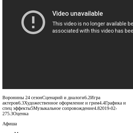
Воронины 24 сезон
Сценарий и диалоги
6.2
Игра
актеров
6.3
Художественное оформление и грим
4.4
Графика и
спец эффекты
5
Музыкальное сопровождение
4.8
2019-02-
27
5.3
Оценка
Афиша