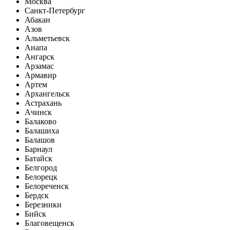
Москва
Санкт-Петербург
Абакан
Азов
Альметьевск
Анапа
Ангарск
Арзамас
Армавир
Артем
Архангельск
Астрахань
Ачинск
Балаково
Балашиха
Балашов
Барнаул
Батайск
Белгород
Белорецк
Белореченск
Бердск
Березники
Бийск
Благовещенск