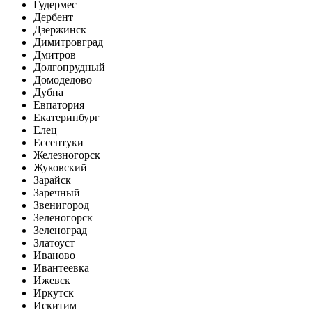
Гудермес
Дербент
Дзержинск
Димитровград
Дмитров
Долгопрудный
Домодедово
Дубна
Евпатория
Екатеринбург
Елец
Ессентуки
Железногорск
Жуковский
Зарайск
Заречный
Звенигород
Зеленогорск
Зеленоград
Златоуст
Иваново
Ивантеевка
Ижевск
Иркутск
Искитим