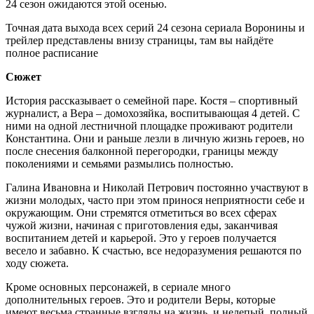
24 сезон ожидаются этой осенью.
Точная дата выхода всех серий 24 сезона сериала Воронины и
трейлер представлены внизу страницы, там вы найдёте
полное расписание
Сюжет
История рассказывает о семейной паре. Костя – спортивный
журналист, а Вера – домохозяйка, воспитывающая 4 детей. С
ними на одной лестничной площадке проживают родители
Константина. Они и раньше лезли в личную жизнь героев, но
после снесения балконной перегородки, границы между
поколениями и семьями размылись полностью.
Галина Ивановна и Николай Петрович постоянно участвуют в
жизни молодых, часто при этом принося неприятности себе и
окружающим. Они стремятся отметиться во всех сферах
чужой жизни, начиная с приготовления еды, заканчивая
воспитанием детей и карьерой. Это у героев получается
весело и забавно. К счастью, все недоразумения решаются по
ходу сюжета.
Кроме основных персонажей, в сериале много
дополнительных героев. Это и родители Веры, которые
имеют весьма странные взгляды на жизнь, и нелепый, полный