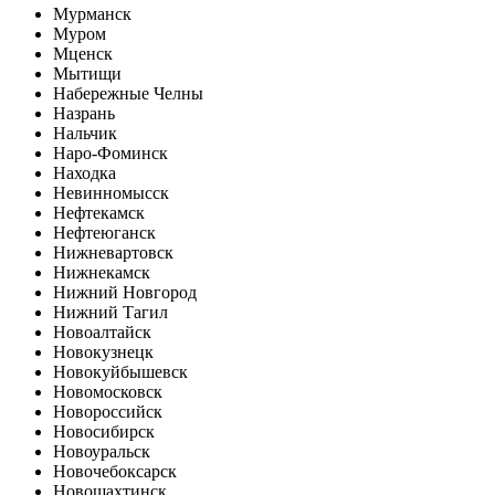
Мурманск
Муром
Мценск
Мытищи
Набережные Челны
Назрань
Нальчик
Наро-Фоминск
Находка
Невинномысск
Нефтекамск
Нефтеюганск
Нижневартовск
Нижнекамск
Нижний Новгород
Нижний Тагил
Новоалтайск
Новокузнецк
Новокуйбышевск
Новомосковск
Новороссийск
Новосибирск
Новоуральск
Новочебоксарск
Новошахтинск