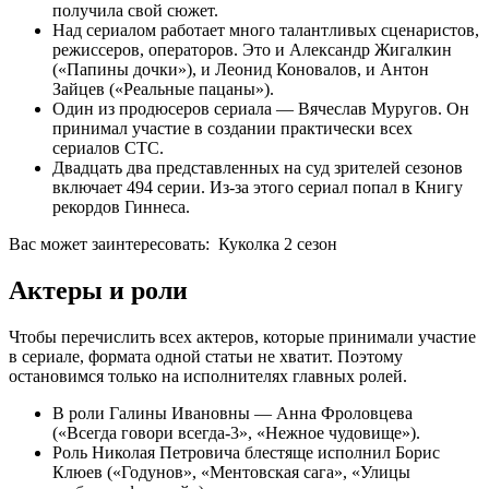
получила свой сюжет.
Над сериалом работает много талантливых сценаристов,
режиссеров, операторов. Это и Александр Жигалкин
(«Папины дочки»), и Леонид Коновалов, и Антон
Зайцев («Реальные пацаны»).
Один из продюсеров сериала — Вячеслав Муругов. Он
принимал участие в создании практически всех
сериалов СТС.
Двадцать два представленных на суд зрителей сезонов
включает 494 серии. Из-за этого сериал попал в Книгу
рекордов Гиннеса.
Вас может заинтересовать:
Куколка 2 сезон
Актеры и роли
Чтобы перечислить всех актеров, которые принимали участие
в сериале, формата одной статьи не хватит. Поэтому
остановимся только на исполнителях главных ролей.
В роли Галины Ивановны — Анна Фроловцева
(«Всегда говори всегда-3», «Нежное чудовище»).
Роль Николая Петровича блестяще исполнил Борис
Клюев («Годунов», «Ментовская сага», «Улицы