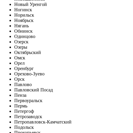
Новый Уренгой
Ногинск
Норильск
Ноябрьск
Нягань
Обнинск
Одинцово
Озерск
Озеры
Октябрьский
Омск
Орел
Оренбург
Орехово-Зуево
Орск
Павлово
Павловский Посад
Пенза
Первоуральск
Пермь
Петергоф
Петрозаводск
Петропавловск-Камчатский
Подольск
Прокопьевск