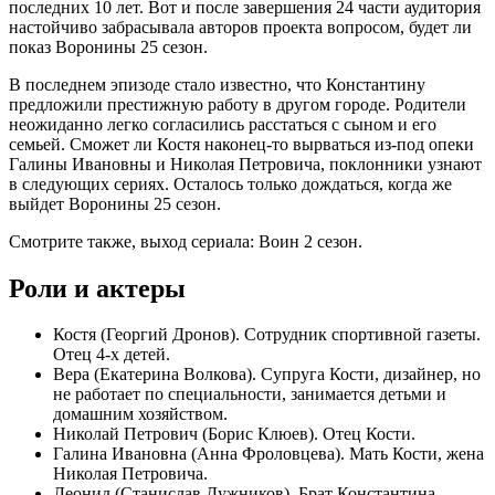
последних 10 лет. Вот и после завершения 24 части аудитория
настойчиво забрасывала авторов проекта вопросом, будет ли
показ Воронины 25 сезон.
В последнем эпизоде стало известно, что Константину
предложили престижную работу в другом городе. Родители
неожиданно легко согласились расстаться с сыном и его
семьей. Сможет ли Костя наконец-то вырваться из-под опеки
Галины Ивановны и Николая Петровича, поклонники узнают
в следующих сериях. Осталось только дождаться, когда же
выйдет Воронины 25 сезон.
Смотрите также, выход сериала: Воин 2 сезон.
Роли и актеры
Костя (Георгий Дронов). Сотрудник спортивной газеты.
Отец 4-х детей.
Вера (Екатерина Волкова). Супруга Кости, дизайнер, но
не работает по специальности, занимается детьми и
домашним хозяйством.
Николай Петрович (Борис Клюев). Отец Кости.
Галина Ивановна (Анна Фроловцева). Мать Кости, жена
Николая Петровича.
Леонид (Станислав Дужников). Брат Константина.