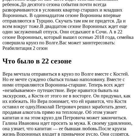
ребенок.До десятого сезона события почти всегда
разворачиваются в условиях квартир старших и младших
Ворониных. В одиннадцатом сезоне Воронины впервые
отправляются в Турцию. Скучать там им не придется. Да и
всем вокруг тоже.В двадцатом сезоне Ворониных ждет еще
один заслуженный отпуск. Они отдыхают в Сочи. А в 22
сезоне Ворониных, который вышел осенью 2018 года, семейка
совершила круиз по Волге.
Вас может заинтересовать:
Реабилитация 2 сезон
Что было в 22 сезоне
Вера мечтала отправиться в круиз по Волге вместе с Костей.
Но ее мечте суждено сбыться только наполовину. Вместе с
ними отправляются Воронины-старшие. Теперь всех ждет
«незабываемое» путешествие. Вере нравится бывать на
экскурсиях, а Костя от этого не в восторге. Он придумал, как
их избежать. Но Вера понимает, что ей нравится, что Костя
оставил ее одну.Николай Петрович решил заработать денег,
продавая алкоголь прямо на теплоходе. Об этом узнает
капитан и на этом круиз для Петровича может закончиться.
Галина Ивановна идет просить за мужа. К своему удивлению,
она узнает, что капитан — ее бывшая любовь.После круиза
жизнь Ворониных входит в привычное русло. Они ссорятся,