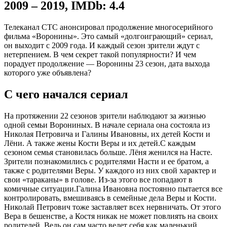
2009 – 2019
,
IMDb: 4.4
Телеканал СТС анонсировал продолжение многосерийного
фильма «Воронины». Это самый «долгоиграющий» сериал,
он выходит с 2009 года. И каждый сезон зрители ждут с
нетерпением. В чем секрет такой популярности? И чем
порадует продолжение — Воронины 23 сезон, дата выхода
которого уже объявлена?
С чего начался сериал
На протяжении 22 сезонов зрители наблюдают за жизнью
одной семьи Ворониных. В начале сериала она состояла из
Николая Петровича и Галины Ивановны, их детей Кости и
Лёни. А также жены Кости Веры и их детей.С каждым
сезоном семья становилась больше. Лёня женился на Насте.
Зрители познакомились с родителями Насти и ее братом, а
также с родителями Веры. У каждого из них свой характер и
свои «тараканы» в голове. Из-за этого все попадают в
комичные ситуации.Галина Ивановна постоянно пытается все
контролировать, вмешиваясь в семейные дела Веры и Кости.
Николай Петрович тоже заставляет всех нервничать. От этого
Вера в бешенстве, а Костя никак не может повлиять на своих
родителей. Ведь он сам часто ведет себя как маленький