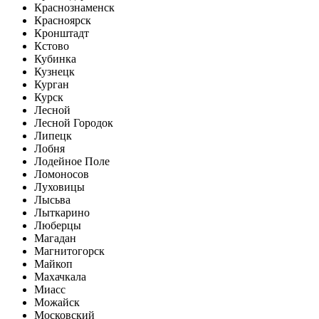
Краснознаменск
Красноярск
Кронштадт
Кстово
Кубинка
Кузнецк
Курган
Курск
Лесной
Лесной Городок
Липецк
Лобня
Лодейное Поле
Ломоносов
Луховицы
Лысьва
Лыткарино
Люберцы
Магадан
Магнитогорск
Майкоп
Махачкала
Миасс
Можайск
Московский