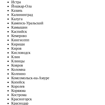
Истра
Йошкар-Ола
Казань
Калининград
Калуга
Каменск-Уральский
Камышин
Каспийск
Кемерово
Кингисепп
Кириши
Киров
Кисловодск
Клин
Клинцы
Ковров
Коломна
Колпино
Комсомольск-на-Амуре
Копейск
Королев
Коряжма
Кострома
Красногорск
Краснодар