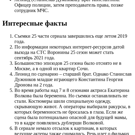
Офицер полиции, затем преподаватель права, позже
сотрудник МЧС.
Интересные факты
Съемки 25 части сериала завершились еще летом 2019
года.
По информации некоторых интернет-ресурсов датой
выхода на СТС Воронины 25 сезон может стать
сентябрь 2021 года.
Большинство эпизодов 25 сезона было отснято не в
Москве, а в одной из квартир Сочи.
Леонид по сценарию – старший брат. Однако Станислав
Дужников младше играющего Константина Георгия
Дронова на 2 года.
Во время работы над 7 и 8 сезонами актриса Екатерина
Волкова была беременна. Но съемки останавливать не
стали. Костюмеры шили специальную одежду,
скрывающую живот. А операторы выбирали ракурсы, в
которых беременность не бросалась в глаза. Если же
сцена была потенциально опасной для будущей мамы,
то в кадре появлялись дублерши Волковой.
В сериале немало отсылок к картинам, в которых
ведущие актеры также снимались. Речь идет о фильмах