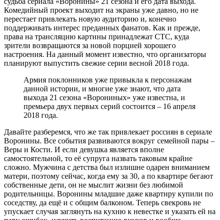
судьба сериала «Воронины» 21 сезона и его дата выхода.
Комедийный проект выходит на экраны уже давно, но не
перестает привлекать новую аудиторию и, конечно
поддерживать интерес преданных фанатов. Как и прежде,
права на трансляцию картины принадлежат СТС, куда
зрители возвращаются за новой порцией хорошего
настроения. На данный момент известно, что организаторы
планируют выпустить свежие серии весной 2018 года.
Армия поклонников уже привыкла к персонажам
данной истории, и многие уже знают, что дата
выхода 21 сезона «Ворониных» уже известна, и
премьера двух первых серий состоится –
16 апреля
2018 года
.
Давайте разберемся, что же так привлекает россиян в сериале
Воронины. Все события развиваются вокруг семейной пары –
Веры и Кости. И если девушка является вполне
самостоятельной, то её супруга назвать таковым крайне
сложно. Мужчина с детства был излишне одарен вниманием
матери, поэтому сейчас, когда ему за 30, а по квартире бегают
собственные дети, он не мыслит жизни без любимой
родительницы. Воронины младшие даже квартиру купили по
соседству, да ещё и с общим балконом. Теперь свекровь не
упускает случая заглянуть на кухню к невестке и указать ей на