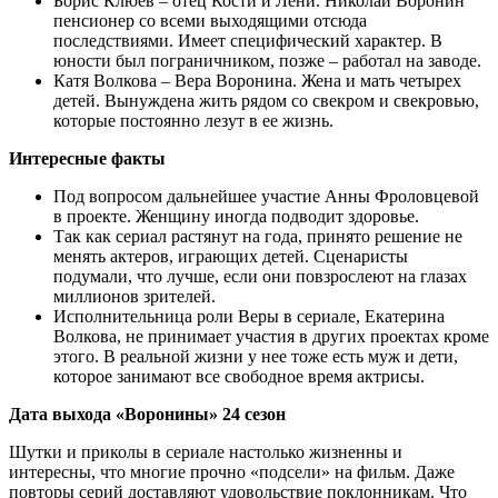
Борис Клюев – отец Кости и Лени. Николай Воронин
пенсионер со всеми выходящими отсюда
последствиями. Имеет специфический характер. В
юности был пограничником, позже – работал на заводе.
Катя Волкова – Вера Воронина. Жена и мать четырех
детей. Вынуждена жить рядом со свекром и свекровью,
которые постоянно лезут в ее жизнь.
Интересные факты
Под вопросом дальнейшее участие Анны Фроловцевой
в проекте. Женщину иногда подводит здоровье.
Так как сериал растянут на года, принято решение не
менять актеров, играющих детей. Сценаристы
подумали, что лучше, если они повзрослеют на глазах
миллионов зрителей.
Исполнительница роли Веры в сериале, Екатерина
Волкова, не принимает участия в других проектах кроме
этого. В реальной жизни у нее тоже есть муж и дети,
которое занимают все свободное время актрисы.
Дата выхода «Воронины» 24 сезон
Шутки и приколы в сериале настолько жизненны и
интересны, что многие прочно «подсели» на фильм. Даже
повторы серий доставляют удовольствие поклонникам. Что