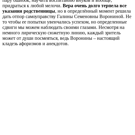
пару ошибок, научить воспитанию внуков и вообще,
придраться к любой мелочи.
Вера очень долго терпела все
указания родственницы
, но в определённый момент решила
дать отпор самоуправству Галины Семеновны Ворониной. Не
то чтобы ее попытки увенчались успехом, но определенные
сдвиги мы можем наблюдать своими глазами. Несмотря на
немного лирическую сюжетную линию, каждый зритель
может от души посмеяться, ведь Воронины – настоящий
кладезь афоризмов и анекдотов.