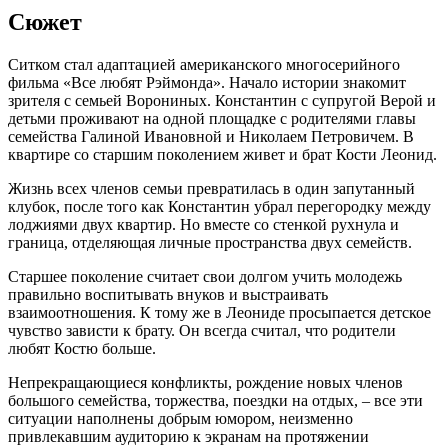
Сюжет
Ситком стал адаптацией американского многосерийного
фильма «Все любят Рэймонда». Начало истории знакомит
зрителя с семьей Ворониных. Константин с супругой Верой и
детьми проживают на одной площадке с родителями главы
семейства Галиной Ивановной и Николаем Петровичем. В
квартире со старшим поколением живет и брат Кости Леонид.
Жизнь всех членов семьи превратилась в один запутанный
клубок, после того как Константин убрал перегородку между
лоджиями двух квартир. Но вместе со стенкой рухнула и
граница, отделяющая личные пространства двух семейств.
Старшее поколение считает свои долгом учить молодежь
правильно воспитывать внуков и выстраивать
взаимоотношения. К тому же в Леониде просыпается детское
чувство зависти к брату. Он всегда считал, что родители
любят Костю больше.
Непрекращающиеся конфликты, рождение новых членов
большого семейства, торжества, поездки на отдых, – все эти
ситуации наполнены добрым юмором, неизменно
привлекавшим аудиторию к экранам на протяжении