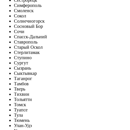
Сестрорецк
Симферополь
Смоленск
Сокол
Солнечногорск
Сосновый Бор
Сочи
Спасск-Дальний
Ставрополь
Старый Оскол
Стерлитамак
Ступино
Сургут
Сызрань
Сыктывкар
Таганрог
Тамбов
Тверь
Тихвин
Тольятти
Томск
Туапсе
Тула
Тюмень
Улан-Удэ