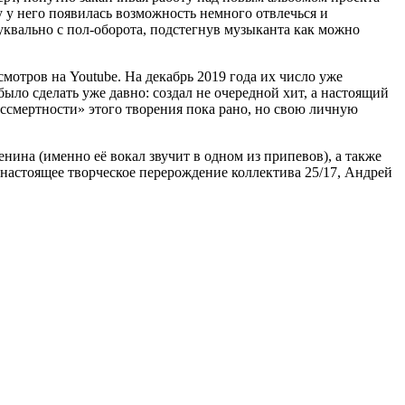
у у него появилась возможность немного отвлечься и
уквально с пол-оборота, подстегнув музыканта как можно
смотров на Youtube. На декабрь 2019 года их число уже
было сделать уже давно: создал не очередной хит, а настоящий
бессмертности» этого творения пока рано, но свою личную
нина (именно её вокал звучит в одном из припевов), а также
астоящее творческое перерождение коллектива 25/17, Андрей