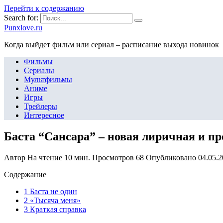
Перейти к содержанию
Search for:
Punxlove.ru
Когда выйдет фильм или сериал – расписание выхода новинок
Фильмы
Сериалы
Мультфильмы
Аниме
Игры
Трейлеры
Интересное
Баста “Сансара” – новая лиричная и п
Автор
На чтение
10 мин.
Просмотров
68
Опубликовано
04.05.
Содержание
1 Баста не один
2 «Тысяча меня»
3 Краткая справка