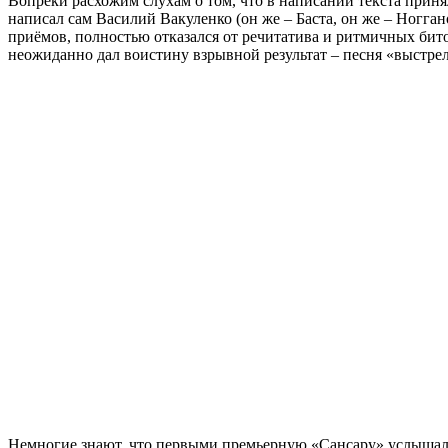
Вопреки расхожим слухам о том, что в написании текста приня
написал сам Василий Вакуленко (он же – Баста, он же – Ногга
приёмов, полностью отказался от речитатива и ритмичных бито
неожиданно дал воистину взрывной результат – песня «выстрел
Немногие знают, что первыми премьерную «Сансару» услышали