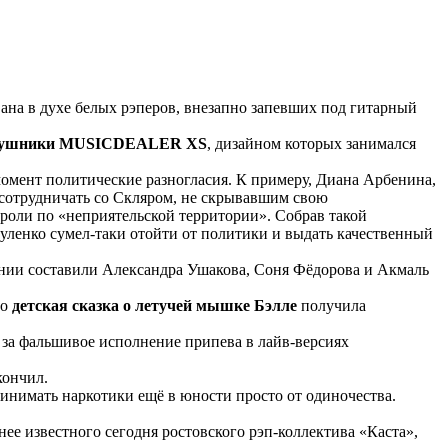
вана в духе белых рэперов, внезапно запевших под гитарный
ушники MUSICDEALER XS
, дизайном которых занимался
омент политические разногласия. К примеру, Диана Арбенина,
о сотрудничать со Скляром, не скрывавшим свою
оли по «неприятельской территории». Собрав такой
ленко сумел-таки отойти от политики и выдать качественный
нии составили Александра Ушакова, Соня Фёдорова и Акмаль
го
детская сказка о летучей мышке Бэлле
получила
за фальшивое исполнение припева в лайв-версиях
кончил.
ринимать наркотики ещё в юности просто от одиночества.
нее известного сегодня ростовского рэп-коллектива «Каста»,