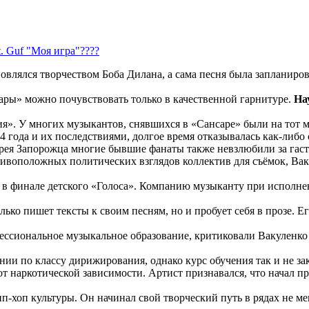
t. Guf "Моя игра"????
овлялся творчеством Боба Дилана, а сама песня была запланиро
ары» можно почувствовать только в качественной гарнитуре.
На
я». У многих музыкантов, снявшихся в «Сансаре» были на тот м
4 года и их последствиями, долгое время отказывалась как-либ
я Запорожца многие бывшие фанаты также невзлюбили за гастр
оположных политических взглядов коллектив для съёмок, Ваку
 в финале детского «Голоса». Компанию музыканту при исполне
лько пишет тексты к своим песням, но и пробует себя в прозе. Е
ссиональное музыкальное образование, критиковали Вакуленко 
ии по классу дирижирования, однако курс обучения так и не за
т наркотической зависимости. Артист признавался, что начал п
.
ип-хоп культуры. Он начинал свой творческий путь в рядах не ме