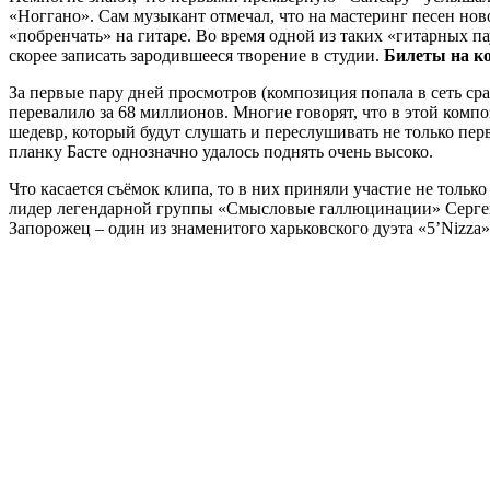
«Ноггано». Сам музыкант отмечал, что на мастеринг песен нов
«побренчать» на гитаре. Во время одной из таких «гитарных п
скорее записать зародившееся творение в студии.
Билеты на к
За первые пару дней просмотров (композиция попала в сеть сра
перевалило за 68 миллионов. Многие говорят, что в этой компо
шедевр, который будут слушать и переслушивать не только перв
планку Басте однозначно удалось поднять очень высоко.
Что касается съёмок клипа, то в них приняли участие не толь
лидер легендарной группы «Смысловые галлюцинации» Сергей 
Запорожец – один из знаменитого харьковского дуэта «5’Nizza