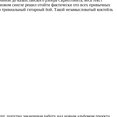
иной до казахстанского рэпера Скриптонита, весь текст
 в новом сингле решил отойти фактически ото всех привычных
ти тривиальный гитарный бой. Такой незамысловатый коктейль
рт, попутно заканчивая работу над новым альбомом проекта