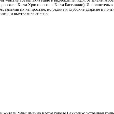
ли участие все мелькнувшие в видеоклипе люди: от Дианы Арбен
но, он же – Баста Хрю и он же – Баста Бастиллио). Исполнитель
в, заменив их на простые, но редкие и глубокие ударные и поч
ила», и выстрелила сильно.
 жители Уфы: именно в этом городе Вакуленко устраивал конце