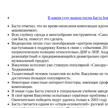
В каком году вышла песня Баста fea
Баста отмечал, что во время написания композиции вдохн
аккомпанемент.
Всю глубину саунда и многообразие инструментов «Санс
сам Баста, помогут это сделать.
Видеоролик песни стал своеобразным «центром перемири
выступавшая в поддержку Киева в связи с событиями 201
патриотическую позицию относительно ДНР и ЛНР. Андре
разношёрстный и придерживающийся диаметрально против
музыкальный продукт.
Вакуленко исполнял уже ставшую популярной «Сансару»
Ходжаниязов.
Талантливый человек талантлив во всём: Вакуленко не то
достаточно большую популярность.
Некоторые известные интернет-блоггеры, имеющие профе
композиции.
В юные годы Баста учился в специальном учебном заведен
В своё время Вакуленко испытывал серьёзные проблемы о
Окончательно победить недуг удалось только к 2003 году
Баста считается одним из «отцов-основателей» русской х