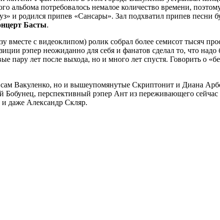
ого альбома потребовалось немалое количество времени, поэтом
ауз» и родился припев «Сансары». Зал подхватил припев песни б
онцерт Басты
.
зу вместе с видеоклипом) ролик собрал более семисот тысяч про
зиции рэпер неожиданно для себя и фанатов сделал то, что надо 
ые пару лет после выхода, но и много лет спустя. Говорить о «
ко сам Вакуленко, но и вышеупомянутые Скриптонит и Диана Арбе
Бобунец, перспективный рэпер Ант из переживающего сейчас н
» и даже Александр Скляр.