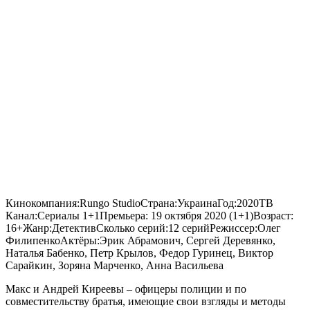
Кинокомпания:
Rungo Studio
Страна:
Украина
Год:
2020
ТВ
Канал:
Сериалы 1+1
Премьера:
19 октября 2020 (1+1)
Возраст:
16+
Жанр:
Детектив
Сколько серий:
12 серий
Режиссер:
Олег
Филипенко
Актёры:
Эрик Абрамович, Сергей Деревянко,
Наталья Бабенко, Петр Крылов, Федор Гуринец, Виктор
Сарайкин, Зоряна Марченко, Анна Васильева
Макс и Андрей Киреевы – офицеры полиции и по
совместительству братья, имеющие свои взгляды и методы