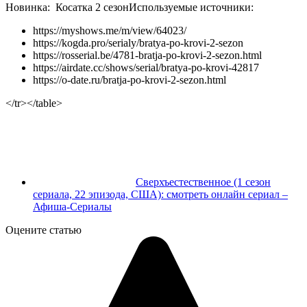
Новинка:
Косатка 2 сезон
Используемые источники:
https://myshows.me/m/view/64023/
https://kogda.pro/serialy/bratya-po-krovi-2-sezon
https://rosserial.be/4781-bratja-po-krovi-2-sezon.html
https://airdate.cc/shows/serial/bratya-po-krovi-42817
https://o-date.ru/bratja-po-krovi-2-sezon.html
</tr></table>
Сверхъестественное (1 сезон
сериала, 22 эпизода, США): смотреть онлайн сериал –
Афиша-Сериалы
Оцените статью