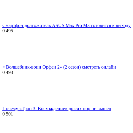
Смартфон-долгожитель ASUS Max Pro M3 готовится к выходу
0
495
« Волшебник-воин Орфен 2» (2 сезон) смотреть онлайн
0
493
Почему «Трон 3: Восхождение» до сих пор не вышел
0
501