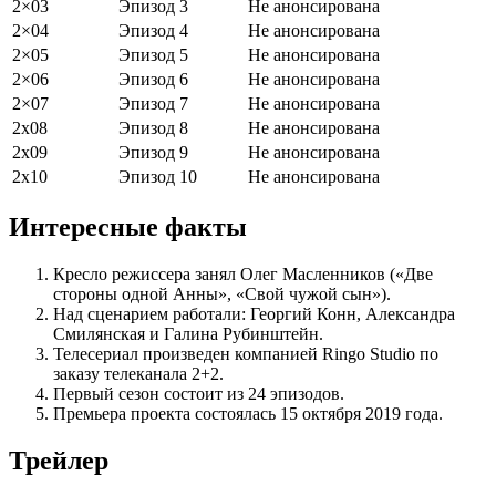
2×03
Эпизод 3
Не анонсирована
2×04
Эпизод 4
Не анонсирована
2×05
Эпизод 5
Не анонсирована
2×06
Эпизод 6
Не анонсирована
2×07
Эпизод 7
Не анонсирована
2х08
Эпизод 8
Не анонсирована
2х09
Эпизод 9
Не анонсирована
2х10
Эпизод 10
Не анонсирована
Интересные факты
Кресло режиссера занял Олег Масленников («Две
стороны одной Анны», «Свой чужой сын»).
Над сценарием работали: Георгий Конн, Александра
Смилянская и Галина Рубинштейн.
Телесериал произведен компанией Ringo Studio по
заказу телеканала 2+2.
Первый сезон состоит из 24 эпизодов.
Премьера проекта состоялась 15 октября 2019 года.
Трейлер