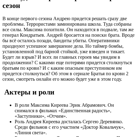
сезон
В конце первого сезона Андрею придется решать сразу две
проблемы. Террористами заминирована школа. Туда собраны
все силы. Максима похитили. Он находится в подвале, там же
генерал Кондратьев. Андрей бросается на поиски брата. Вроде
бы всё осталось позади, бандиты убиты. Оперативники
празднуют успешное завершение дела. Но таймер бомбы,
установленной под барной стойкой, уже взведен и тикает.
Будет ли взрыв? И всех ли главных героев мы увидим в
продолжении? С какими еще потерями придется столкнуться
братьям по крови? И с каким опасным преступником им
придется столкнуться? Об этом в сериале Братья по крови 2
сезон, смотреть онлайн его можно будет уже в этом году.
Актеры и роли
В роли Максима Киреева Эрик Абрамович. Он
снимался в фильмах «Единственная радость»,
«Заступники», «Отчим».
Роль Андрея Киреева досталась Сергею Деревянко.
Среди фильмов с его участием «Доктор Ковальчук»,
«Линия света».