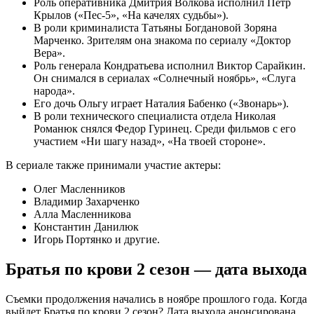
Роль оперативника Дмитрия Волкова исполнил Петр
Крылов («Пес-5», «На качелях судьбы»).
В роли криминалиста Татьяны Богдановой Зоряна
Марченко. Зрителям она знакома по сериалу «Доктор
Вера».
Роль генерала Кондратьева исполнил Виктор Сарайкин.
Он снимался в сериалах «Солнечный ноябрь», «Слуга
народа».
Его дочь Ольгу играет Наталия Бабенко («Звонарь»).
В роли технического специалиста отдела Николая
Романюк снялся Федор Гуринец. Среди фильмов с его
участием «Ни шагу назад», «На твоей стороне».
В сериале также принимали участие актеры:
Олег Масленников
Владимир Захарченко
Алла Масленникова
Константин Данилюк
Игорь Портянко и другие.
Братья по крови 2 сезон — дата выхода
Съемки продолжения начались в ноябре прошлого года. Когда
выйдет Братья по крови 2 сезон? Дата выхода анонсирована