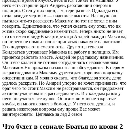
проводит время в клубах, веселится, гоняет на машинах. У
него есть старший брат Андрей, работающий опером в
полиции. Отец у них один, а матери разные. Однажды его
отца находят мертвым — падение с высоты. Накануне он
пытался что-то рассказать Максиму, но тот не хотел с ним
говорить. Единственное, что успел сказать ему отец, что их
жизнь скоро кардинально измениться. Теперь никто не знает,
что он имел в виду.В квартире отца Андрей находит Максима,
он ничего не помнит после принятых накануне наркотиков.
Его подозревают в смерти отца. Друг отца генерал
Кондратьев устраивает Максима на работу в полицию. Им
придется работать вместе. Андрей не рад такому назначению.
Он и его коллеги не готовы сотрудничать с избалованным
Максимом.Но приказы начальства не обсуждаются. В первом
же расследовании Максиму удается дать хорошую подсказку
оперативникам. И можно сказать, что благодаря этому, дело
удалось раскрыть. Но Андрей упорно не хочет признавать, что
брат чего-то стоит.Максим не расстраивается, он продолжает
активно участвовать в расследованиях. И с каждым разом у
него получается все лучше. Он вхож во многие закрытые
клубы, он многих знает в бомонде. У него есть деньги, и
решать некоторые вопросы ему проще.
Вас может
заинтересовать:
Цепляясь за лед 2 сезон
Что будет в сериале Братья по крови 2