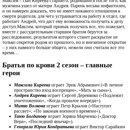
Максим – сын Киреева старшего, родившийся после того, как
мужчина ушел от матери Андрея. Парень весьма инфантилен,
и он намерен доказать, что не имеет никакого отношения к
смерти родителя, для чего устраивается на работу в отдел, где
работает Андрей, что даст ему возможность получить к делу
доступ.Максим, который привык получать все, что пожелает,
вместе с рассудительным старшим братом берутся за
расследование, результатом которого станет раскрытие не
только секретов родом из прошлого, но и внезапное открытие
– у них намного больше общего, нежели они считали все это
время…
Братья по крови 2 сезон – главные
герои
Максима Киреева
играет Эрик Абрамович («В личное
пространство вход воспрещен», «Мать за сына»).
Андрея Киреева
играет Сергей Деревянко («Подлежит
уничтожению», «Когда прошлое впереди»).
Митю Волкова
играет Петр Крылов («Наступит
рассвет», «По законам военного времени»).
Таню Богданову
играет Зоряна Марченко («Доктор
Вера», «Последний янычар»).
Генерала Юрия Кондратьева
играет Виктор Сарайкин