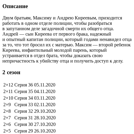
Описание
Двум братьям, Максиму и Андрею Киреевым, приходится
работать в одном отделе полиции, чтобы разобраться
в запутанном деле загадочной смерти их общего отца.
Андрей — сын Киреева от первого брака, надежный
и опытный капитан полиции, который годами ненавидел отца
за то, что тот бросил их с матерью. Максим — второй ребенок
Киреева, инфантильный молодой парень, который
устраивается в отдел брата, чтобы доказать свою
непричастность к убийству отца и получить доступ к делу.
2 сезон
2×12
Серия 36
05.11.2020
2×11
Серия 35
04.11.2020
2×10
Серия 34
03.11.2020
2×9
Серия 33
02.11.2020
2×8
Серия 32
29.10.2020
2×7
Серия 31
28.10.2020
2×6
Серия 30
27.10.2020
2×5
Серия 29
26.10.2020