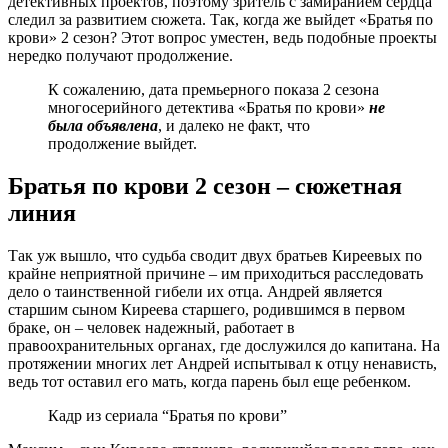
детективных проектов, поэтому зритель с замиранием сердца
следил за развитием сюжета. Так, когда же выйдет «Братья по
крови» 2 сезон? Этот вопрос уместен, ведь подобные проекты
нередко получают продолжение.
К сожалению, дата премьерного показа 2 сезона
многосерийного детектива «Братья по крови»
не
была объявлена
, и далеко не факт, что
продолжение выйдет.
Братья по крови 2 сезон – сюжетная
линия
Так уж вышло, что судьба сводит двух братьев Киреевых по
крайне неприятной причине – им приходиться расследовать
дело о таинственной гибели их отца. Андрей является
старшим сыном Киреева старшего, родившимся в первом
браке, он – человек надежный, работает в
правоохранительных органах, где дослужился до капитана. На
протяжении многих лет Андрей испытывал к отцу ненависть,
ведь тот оставил его мать, когда парень был еще ребенком.
Кадр из сериала “Братья по крови”