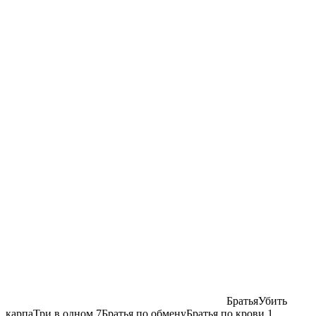
БратьяУбить
карпаТри в одном 7Братья по обменуБратья по крови 1