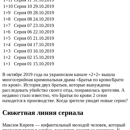
1×10
Серия 10
29.10.2019
1×9
Серия 09
28.10.2019
1×8
Серия 08
24.10.2019
1×7
Серия 07
23.10.2019
1×6
Серия 06
22.10.2019
1×5
Серия 05
21.10.2019
1×4
Серия 04
17.10.2019
1×3
Серия 03
16.10.2019
1×2
Серия 02
15.10.2019
1×1
Серия 01
15.10.2019
В октябре 2019 года на украинском канале «2+2» вышла
многосерийная криминальная драма «Братья по крови/Брати
по крові». История двух братьев, которые вынуждены
расследовать убийство своего отца, понравилась зрителям. А
недавно стало известно, что Братья по крови 2 сезон
находится в производстве. Когда зрители увидят новые серии?
Сюжетная линия сериала
Максим Киреев — инфантильный молодой человек, который