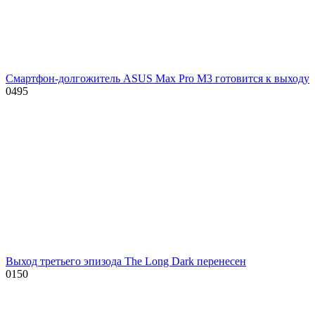
Смартфон-долгожитель ASUS Max Pro M3 готовится к выходу
0
495
Выход третьего эпизода The Long Dark перенесен
0
150