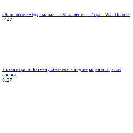
Обновление «Удар копья» – Обновления – Игра – War Thunder
0
147
Новая игра по Бэтмену обзавелась подтвержденной датой
анонса
0
127