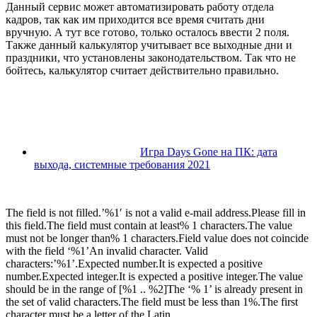
Данный сервис может автоматизировать работу отдела
кадров, так как им приходится все время считать дни
вручную. А тут все готово, только осталось ввести 2 поля.
Также данный калькулятор учитывает все выходные дни и
праздники, что установлены законодательством. Так что не
бойтесь, калькулятор считает действительно правильно.
Игра Days Gone на ПК: дата
выхода, системные требования 2021
The field is not filled.’%1′ is not a valid e-mail address.Please fill in
this field.The field must contain at least% 1 characters.The value
must not be longer than% 1 characters.Field value does not coincide
with the field ‘%1’An invalid character. Valid
characters:’%1’.Expected number.It is expected a positive
number.Expected integer.It is expected a positive integer.The value
should be in the range of [%1 .. %2]The ‘% 1’ is already present in
the set of valid characters.The field must be less than 1%.The first
character must be a letter of the Latin