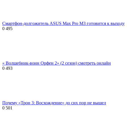
Смартфон-долгожитель ASUS Max Pro M3 готовится к выходу
0
495
« Волшебник-воин Орфен 2» (2 сезон) смотреть онлайн
0
493
Почему «Трон 3: Восхождение» до сих пор не вышел
0
501