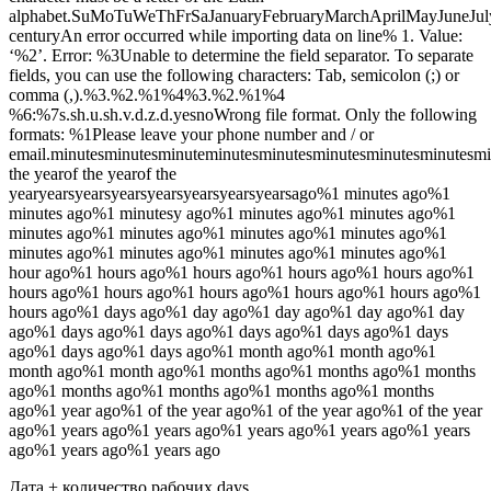
alphabet.SuMoTuWeThFrSaJanuaryFebruaryMarchAprilMayJuneJu
centuryAn error occurred while importing data on line% 1. Value:
‘%2’. Error: %3Unable to determine the field separator. To separate
fields, you can use the following characters: Tab, semicolon (;) or
comma (,).%3.%2.%1%4%3.%2.%1%4
%6:%7s.sh.u.sh.v.d.z.d.yesnoWrong file format. Only the following
formats: %1Please leave your phone number and / or
email.minutesminutesminuteminutesminutesminutesminutesminute
the yearof the yearof the
yearyearsyearsyearsyearsyearsyearsyearsago%1 minutes ago%1
minutes ago%1 minutesу ago%1 minutes ago%1 minutes ago%1
minutes ago%1 minutes ago%1 minutes ago%1 minutes ago%1
minutes ago%1 minutes ago%1 minutes ago%1 minutes ago%1
hour ago%1 hours ago%1 hours ago%1 hours ago%1 hours ago%1
hours ago%1 hours ago%1 hours ago%1 hours ago%1 hours ago%1
hours ago%1 days ago%1 day ago%1 day ago%1 day ago%1 day
ago%1 days ago%1 days ago%1 days ago%1 days ago%1 days
ago%1 days ago%1 days ago%1 month ago%1 month ago%1
month ago%1 month ago%1 months ago%1 months ago%1 months
ago%1 months ago%1 months ago%1 months ago%1 months
ago%1 year ago%1 of the year ago%1 of the year ago%1 of the year
ago%1 years ago%1 years ago%1 years ago%1 years ago%1 years
ago%1 years ago%1 years ago
Дата + количество рабочих days