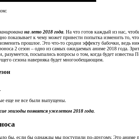
ом:
планирована
на лето 2018 года
.
На что готов каждый из нас, чтоб
дно показывает к чему может привести попытка изменить то, что
изменить прошлое. Это что-то сродни эффекту бабочки, ведь ни
носа 2 сезон – одно из самых ожидаемых аниме 2018 года. Зрите
, разумеется, посыпались вопросы о том, когда будет известна П
дущего сезона наверняка будет многообещающим.
сезон
.
рые еще не все были выпущены.
ежие эпизоды появятся уже
летом 2018 года
.
носа
ыло бы, если бы однажды мы поступили по-другому. Это аниме п