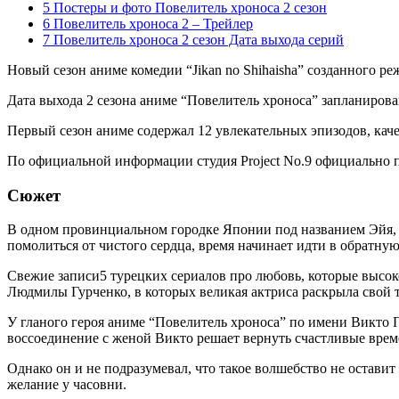
5 Постеры и фото Повелитель хроноса 2 сезон
6 Повелитель хроноса 2 – Трейлер
7 Повелитель хроноса 2 сезон Дата выхода серий
Новый сезон аниме комедии “Jikan no Shihaisha” созданного 
Дата выхода 2 сезона аниме “Повелитель хроноса” запланирован
Первый сезон аниме содержал 12 увлекательных эпизодов, кач
По официальной информации студия Project No.9 официально пр
Сюжет
В одном провинциальном городке Японии под названием Эйя, с
помолиться от чистого сердца, время начинает идти в обратную
Свежие записи5 турецких сериалов про любовь, которые высо
Людмилы Гурченко, в которых великая актриса раскрыла свой 
У гланого героя аниме “Повелитель хроноса” по имени Викто 
воссоединение с женой Викто решает вернуть счастливые време
Однако он и не подразумевал, что такое волшебство не оставит
желание у часовни.