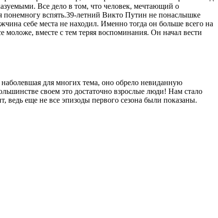
зуемыми. Все дело в том, что человек, мечтающий о
тся понемногу вспять.39-летний Викто Путин не понаслышке
жчина себе места не находил. Именно тогда он больше всего на
се моложе, вместе с тем теряя воспоминания. Он начал вести
та наболевшая для многих тема, оно обрело невиданную
ольшинстве своем это достаточно взрослые люди! Нам стало
т, ведь еще не все эпизоды первого сезона были показаны.