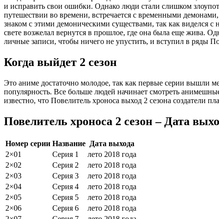
и исправить свои ошибки. Однако люди стали слишком злоупот
путешествии во времени, встречается с временными демонами,
знаком с этими демоническими существами, так как виделся с н
свете возжелал вернутся в прошлое, где она была еще жива. Од
личные записи, чтобы ничего не упустить, и вступил в ряды П
Когда выйдет 2 сезон
Это аниме достаточно молодое, так как первые серии вышли ме
популярность. Все больше людей начинает смотреть анимешные
известно, что Повелитель хроноса выход 2 сезона создатели пл
Повелитель хроноса 2 сезон – Дата вых
Номер серии
Название
Дата выхода
2×01
Серия 1
лето 2018 года
2×02
Серия 2
лето 2018 года
2×03
Серия 3
лето 2018 года
2×04
Серия 4
лето 2018 года
2×05
Серия 5
лето 2018 года
2×06
Серия 6
лето 2018 года
2×07
Серия 7
лето 2018 года