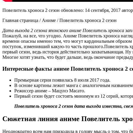
Повелитель хроноса 2 сезон
обновлено:
14 сентября, 2017
автор
Главная страница / Аниме / Повелитель хроноса 2 сезон
Дата выхода 2 сезона японского аниме Повелитель хроноса за
Пожалуй, на все, что угодно. Аниме Повелитель хроноса нагля
времени опасны именно тем, что могут кардинальным образом 
поступок, изменивший какую-то часть прошлого.Повелитель хро
первый сезон, ведь история действительно захватывающая. Ну и
Многие хотят узнать, что будет дальше, ведь окончание преды
Интересные факты аниме Повелитель хроноса 2 
Премьерная серия появилась 8 июля 2017 года.
В основе картины лежит манга с аналогичным названием
Режиссер аниме – Мацунэ Масато.
Первый сезон будет состоять минимум из 12 серий, кото
Повелитель хроноса 2 сезон дата выхода известна, св
Сюжетная линия аниме Повелитель хро
Неоднократно всем нам приходила в голову мысль о том, что б