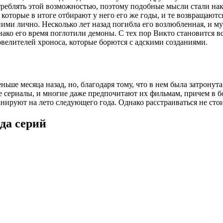
реблять этой возможностью, поэтому подобные мысли стали нака
 которые в итоге отбирают у него его же годы, и те возвращаю
ими лично. Несколько лет назад погибла его возлюбленная, и му
нако его время поглотили демоны. С тех пор Викто становится в
овелителей хроноса, которые борются с адскими созданиями.
ньше месяца назад, но, благодаря тому, что в нем была затрону
 сериалы, и многие даже предпочитают их фильмам, причем в б
анируют на лето следующего года. Однако расстраиваться не стои
ода серий