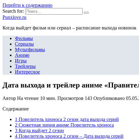
Перейти к содержанию
Search for:
Punxlove.ru
Когда выйдет фильм или сериал – расписание выхода новинок
Фильмы
Сериалы
Мультфильмы
Аниме
Игры
Трейлеры
Интересное
Дата выхода и трейлер аниме «Правите
Автор
На чтение
10 мин.
Просмотров
143
Опубликовано
05.05
Содержание
1 Повелитель хроноса 2 сезон дата выхода серий
2 Сюжетная линия аниме Повелитель хроноса
3 Когда выйдет 2 сезон
4 Повелитель хроноса 2 сезон – Дата выхода серий