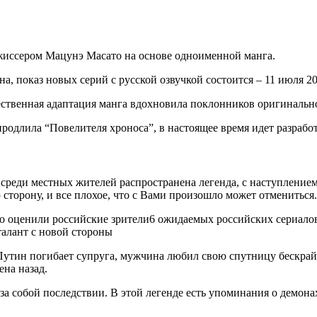
режиссером Мацунэ Масато на основе одноименной манга.
а, показ новых серий с русской озвучкой состоится – 11 июля 20
ественная адаптация манга вдохновила поклонников оригинально
одлила “Повелителя хроноса”, в настоящее время идет разработ
реди местных жителей распространена легенда, с наступлением 
 сторону, и все плохое, что с Вами произошло может отмениться.
ко оценили российские зрители6 ожидаемых российских сериало
талант с новой стороны
Путин погибает супруга, мужчина любил свою спутницу бескрайн
на назад.
 за собой последствии. В этой легенде есть упоминания о демон