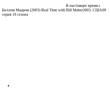
В настоящее время с
Биллом Мааром (2003)
Real Time with Bill Maher
2003, США
09
серия 19 сезона