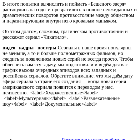
В итоге попытки вычислить и поймать «Бешеного зверя»
растянулись на годы и превратились в полное неожиданных и
драматических поворотов противостояние между обществом
и паразитирующим внутри него кровавым маньяком.
Об этом долгом, сложном, трагическом противостоянии и
расскажет сериал «Чикатило».
видео
кадры
постеры
Сериалы в наше время популярны
не меньше, а то и больше полнометражных фильмов, но
следить за появлением новых серий не всегда просто. Чтобы
облегчить вам эту задачу, мы подготовили и ведём для вас
график выхода очередных эпизодов всех западных и
российских сериалов. Обратите внимание, что мы даём дату
эфира сериала в стране его создания — когда новая серия
американского сериала появится с переводом у нас,
неизвестно. <label>Художественные</label>
<label>Мультсериалы</label> <label>Развлекательные
шоу</label> <label>Документальные</label>
Расписание выхода любимых