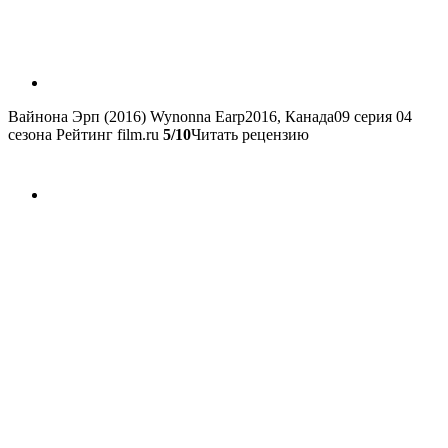
Вайнона Эрп (2016)
Wynonna Earp
2016, Канада
09 серия 04
сезона
Рейтинг film.ru
5/10
Читать рецензию