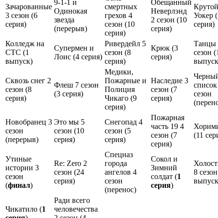
9-1-1 и
Обещанный
Зачарованные
смертных
Круто
Одинокая
Неверлэнд
3 сезон (
6
грехов 4
Уокер (
звезда
2 сезон (
10
серия
)
сезон (
10
серия
)
(
перерыв
)
серия
)
серия
)
Колледж на
Ривердейл 5
Танцы 
Супермен и
Крюк (
3
СТС (
1
сезон (
8
сезон (
Лоис (
4 серия
)
серия
)
выпуск
)
серия
)
выпус
Медики,
Черны
Сквозь снег 2
Пожарные и
Наследие 3
Флеш 7 сезон
список
сезон (
8
Полиция
сезон (
7
(
3 серия
)
сезон
серия
)
Чикаго (
9
серия
)
(
перен
серия
)
Пожарная
Новобранец 3
Это мы 5
Снегопад 4
часть 19 4
Хорим
сезон
сезон (
10
сезон (
5
сезон (
7
(
11 сер
(
перерыв
)
серия
)
серия
)
серия
)
Спецназ
Утиные
Сокол и
Re: Zero 2
города
Холост
истории 3
Зимний
сезон (
24
ангелов 4
8 сезон
сезон
солдат (
1
серия
)
сезон
выпус
(
финал
)
серия
)
(
перенос
)
Ради всего
Чикатило (
1
человечества
серия
)
2 сезон (
4