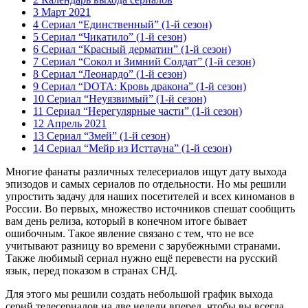
3 Март 2021
4 Сериал “Единственный” (1-й сезон)
5 Сериал “Чикатило” (1-й сезон)
6 Сериал “Красный дерматин” (1-й сезон)
7 Сериал “Сокол и Зимний Солдат” (1-й сезон)
8 Сериал “Леонардо” (1-й сезон)
9 Сериал “DOTA: Кровь дракона” (1-й сезон)
10 Сериал “Неуязвимый” (1-й сезон)
11 Сериал “Нерегулярные части” (1-й сезон)
12 Апрель 2021
13 Сериал “Змей” (1-й сезон)
14 Сериал “Мейр из Исттауна” (1-й сезон)
Многие фанаты различных телесериалов ищут дату выхода
эпизодов и самых сериалов по отдельности. Но мы решили
упростить задачу для наших посетителей и всех киноманов в
России. Во первых, множество источников спешат сообщить
вам день релиза, который в конечном итоге бывает
ошибочным. Такое явление связано с тем, что не все
учитывают разницу во времени с зарубежными странами.
Также любимый сериал нужно ещё перевести на русский
язык, перед показом в странах СНД.
Для этого мы решили создать небольшой график выхода
серий телесериалов на две недели вперед, чтобы вы всегда