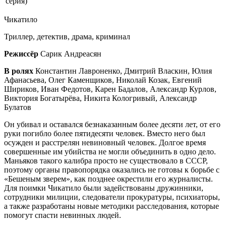
серия
)
Чикатило
Триллер, детектив, драма, криминал
Режиссёр
Сарик Андреасян
В ролях
Константин Лавроненко, Дмитрий Власкин, Юлия
Афанасьева, Олег Каменщиков, Николай Козак, Евгений
Шириков, Иван Федотов, Карен Бадалов, Александр Курлов,
Виктория Богатырёва, Никита Кологривый, Александр
Булатов
Он убивал и оставался безнаказанным более десяти лет, от его
руки погибло более пятидесяти человек. Вместо него был
осужден и расстрелян невиновный человек. Долгое время
совершенные им убийства не могли объединить в одно дело.
Маньяков такого калибра просто не существовало в СССР,
поэтому органы правопорядка оказались не готовы к борьбе с
«Бешеным зверем», как позднее окрестили его журналисты.
Для поимки Чикатило были задействованы дружинники,
сотрудники милиции, следователи прокуратуры, психиаторы,
а также разработаны новые методики расследования, которые
помогут спасти невинных людей.