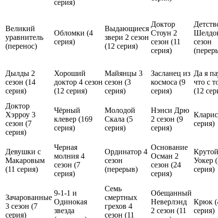
серия
)
Доктор
Детств
Великий
Выдающиеся
Обломки (
4
Стоун 2
Шелдон
уравнитель
звери 2 сезон
серия
)
сезон (
11
сезон
(
перенос
)
(
12 серия
)
серия
)
(
перер
Дылды 2
Хороший
Майянцы 3
Засланец из
Да я па
сезон (
14
доктор 4 сезон
сезон (
3
космоса (
9
что с т
серия
)
(
12 серия
)
серия
)
серия
)
(
12 сер
Доктор
Чёрный
Молодой
Нэнси Дрю
Хэрроу 3
Кларис
клевер (
169
Скала (
5
2 сезон (
9
сезон (
7
серия
)
серия
)
серия
)
серия
)
серия
)
Черная
Основание
Девушки с
Ординатор 4
Круто
молния 4
Осман 2
Макаровым
сезон
Уокер (
сезон (
7
сезон (
24
(
11 серия
)
(
перерыв
)
серия
)
серия
)
серия
)
Семь
9-1-1 и
Обещанный
Зачарованные
смертных
Одинокая
Неверлэнд
Крюк (
3 сезон (
7
грехов 4
звезда
2 сезон (
11
серия
)
серия
)
сезон (
11