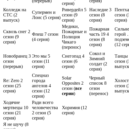
(
перерыв
)
серия
)
серия
)
Колледж на
Ривердейл 5
Наследие 3
Пентха
Супермен и
СТС (
2
сезон (
9
сезон (
8
сезон (
Лоис (
5 серия
)
выпуск
)
серия
)
серия
)
серия
)
Медики,
Пожарная
Сильн
Сквозь снег 2
Пожарные и
Флеш 7 сезон
часть 19 4
герой 
сезон (
9
Полиция
(
4 серия
)
сезон (
8
подзем
серия
)
Чикаго
серия
)
(
12 сер
(
перенос
)
Сокол и
Новобранец 3
Это мы 5
Снегопад 4
Танцы 
Зимний
сезон
сезон (
11
сезон (
6
сезон (
солдат (
2
(
перерыв
)
серия
)
серия
)
выпус
серия
)
Спецназ
Solar
Черный
Re: Zero 2
города
Холост
Opposites 2
список 8
сезон (
25
ангелов 4
сезон (
сезон (
все
сезон
серия
)
сезон (
12
выпус
серии
)
(
перенос
)
серия
)
Ходячие
Ради всего
мертвецы 10
человечества
Хоримия (
12
сезон (
21
2 сезон (
5
серия
)
серия
)
серия
)
Я не шучу (
8