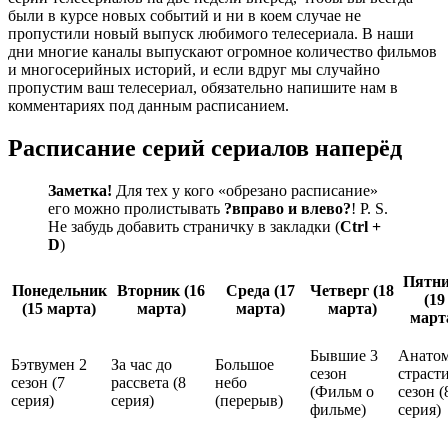
были в курсе новых событий и ни в коем случае не
пропустили новый выпуск любимого телесериала. В наши
дни многие каналы выпускают огромное количество фильмов
и многосерийных историй, и если вдруг мы случайно
пропустим ваш телесериал, обязательно напишите нам в
комментариях под данным расписанием.
Расписание серий сериалов наперёд
Заметка!
Для тех у кого «
обрезано расписание
»
его можно пролистывать
?
вправо и влево?
! P. S.
Не забудь добавить страничку в закладки (
Ctrl +
D
)
Пятн
Понедельник
Вторник
(
16
Среда
(
17
Четверг
(
18
(
19
(
15 марта
)
марта
)
марта
)
марта
)
март
Бывшие 3
Анато
Бэтвумен 2
За час до
Большое
сезон
страст
сезон (
7
рассвета (
8
небо
(
Фильм о
сезон (
серия
)
серия
)
(
перерыв
)
фильме
)
серия
)