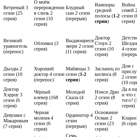
О моём
Вампиры
Война
Ветреный 3
перерождении
Блудный
средней
семей 
сезон (
25
в слизь 2
сын 2 сезон
полосы (
1-2
сезон (
серия
)
сезон (
10
(
перерыв
)
серия
)
серия
)
серия
)
Доктор
Детств
Великий
Выдающиеся
Обломки (
3
Стоун 2
Шелдо
уравнитель
звери 2 сезон
серия
)
сезон (
10
4 сезон
(
перенос
)
(
11 серия
)
серия
)
(
перер
Дом с
Дылды 2
Хороший
Майянцы 3
Засланец из
прислу
сезон (
10
доктор 4 сезон
сезон (
1-2
космоса (
8
2 сезон
серия
)
(
перенос
)
серия
)
серия
)
(
10 сер
Доктор
Да я па
Чёрный
Молодой
Нэнси Дрю
Хэрроу 3
и что с
клевер (
168
Скала (
4
2 сезон (
8
сезон (
6
того? (
серия
)
серия
)
серия
)
серия
)
серия
)
Черная
Основание
Девушки с
Ординатор 4
молния 4
Осман 2
Кларис
Макаровым
сезон
сезон (
6
сезон (
23
(
6 сери
(
7 серия
)
(
перерыв
)
серия
)
серия
)
Семь