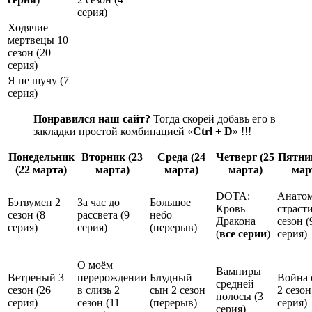
серия
)
Ходячие
мертвецы 10
сезон (
20
серия
)
Я не шучу (
7
серия
)
Понравился наш сайт?
Тогда скорей добавь его в
закладки простой комбинацией «
Ctrl + D
» !!!
Понедельник
Вторник
(
23
Среда
(
24
Четверг
(
25
Пятни
(
22 марта
)
марта
)
марта
)
марта
)
мар
DOTA:
Анато
Бэтвумен 2
За час до
Большое
Кровь
страст
сезон (
8
рассвета (
9
небо
Дракона
сезон (
серия
)
серия
)
(
перерыв
)
(
все серии
)
серия
)
О моём
Вампиры
Ветреный 3
перерождении
Блудный
Война 
средней
сезон (
26
в слизь 2
сын 2 сезон
2 сезон
полосы (
3
серия
)
сезон (
11
(
перерыв
)
серия
)
серия
)