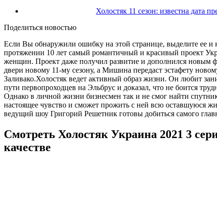
Холостяк 11 сезон: известна дата п
Поделиться новостью
Если Вы обнаружили ошибку на этой странице, выделите ее и н
протяжении 10 лет самый романтичный и красивый проект Укра
женщин. Проект даже получил развитие и дополнился новым фо
двери новому 11-му сезону, а Мишина передаст эстафету ново
Заливако.Холостяк ведет активный образ жизни. Он любит зан
пути первопроходцев на Эльбрус и доказал, что не боится труд
Однако в личной жизни бизнесмен так и не смог найти спутник
настоящее чувство и сможет прожить с ней всю оставшуюся жиз
ведущий шоу Григорий Решетник готовы добиться самого главно
Смотреть Холостяк Украина 2021 3 сери
качестве