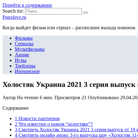
Перейти к содержанию
Search for:
Punxlove.ru
Когда выйдет фильм или сериал – расписание выхода новинок
Фильмы
Сериалы
Мультфильмы
Аниме
Игры
Трейлеры
Интересное
Холостяк Украина 2021 3 серия выпуск 
Автор
На чтение
6 мин.
Просмотров
21
Опубликовано
29.04.20
Содержание
1 Новости партнеров
2 Что известно о новом “холостяке”?
3 Смотреть Холостяк Украина 2021 3 серия выпуск от 19 
4 Смотреть онлайн анонс 3-го выпуска шоу «Холостяк 11»