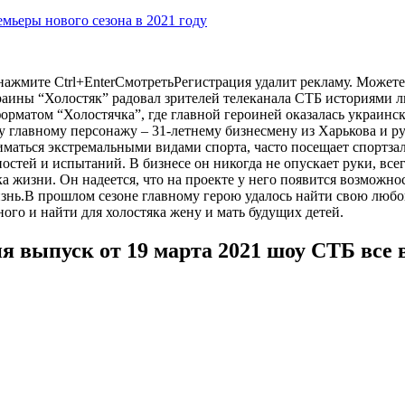
ремьеры нового сезона в 2021 году
ажмите Ctrl+EnterСмотретьРегистрация удалит рекламу. Можете 
ины “Холостяк” радовал зрителей телеканала СТБ историями лю
рматом “Холостячка”, где главной героиней оказалась украинск
му главному персонажу – 31-летнему бизнесмену из Харькова и
иматься экстремальными видами спорта, часто посещает спортза
ностей и испытаний. В бизнесе он никогда не опускает руки, все
а жизни. Он надеется, что на проекте у него появится возможн
нь.В прошлом сезоне главному герою удалось найти свою любовь,
го и найти для холостяка жену и мать будущих детей.
я выпуск от 19 марта 2021 шоу СТБ все