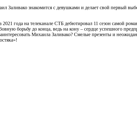
аил Заливако знакомится с девушками и делает свой первый выб
.
а 2021 года на телеканале СТБ дебютировал 11 сезон самой ром
овную борьбу до конца, ведь на кону – сердце успешного пред
аинтересовать Михаила Заливако? Смелые презенты и неожиданн
остяка»!