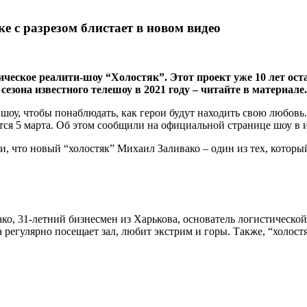
е с разрезом блистает в новом видео
ическое реалити-шоу “Холостяк”. Этот проект уже 10 лет ос
сезона известного телешоу в 2021 году – читайте в материале.
 шоу, чтобы понаблюдать, как герои будут находить свою любов
тся 5 марта. Об этом сообщили на официальной странице шоу в 
, что новый “холостяк” Михаил Заливако – один из тех, которы
ако, 31-летний бизнесмен из Харькова, основатель логистическ
регулярно посещает зал, любит экстрим и горы. Также, “холостя