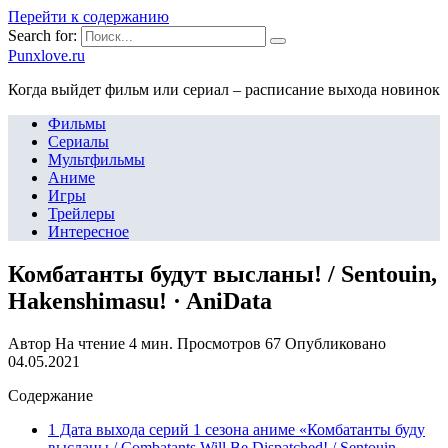
Перейти к содержанию
Search for:
Punxlove.ru
Когда выйдет фильм или сериал – расписание выхода новинок
Фильмы
Сериалы
Мультфильмы
Аниме
Игры
Трейлеры
Интересное
Комбатанты будут высланы! / Sentouin,
Hakenshimasu! · AniData
Автор
На чтение
4 мин.
Просмотров
67
Опубликовано
04.05.2021
Содержание
1 Дата выхода серий 1 сезона аниме «Комбатанты буду
высланы / Combatants Will Be Dispatched! / Sentouin,