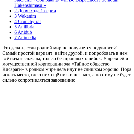
Hakenshimasu!»
2 До выхода 1 серии
3 Wakanim
4 Crunchyroll
5 Anilibria
6 Anidub
7 Animedia
Что делать, если родной мир не получается подчинить?
Самый простой вариант: найти другой, и попробовать в нём
всё начать сначала, только без прошлых ошибок. У древней и
могущественной корпорации зла «Тайное общество
Кисараги» в родном мире дела идут не слишком хорошо. Пора
искать место, где о них ещё никто не знает, а поэтому не будет
сильно сопротивляться завоеванию.