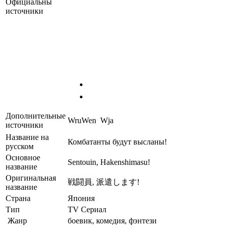
Официальны
источники
Дополнительные
W
ru
W
en
W
ja
источники
Название на
Комбатанты будут высланы!
русском
Основное
Sentouin, Hakenshimasu!
название
Оригинальная
戦闘員, 派遣します!
название
Страна
Япония
Тип
TV Сериал
Жанр
боевик, комедия, фэнтези