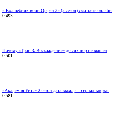
« Волшебник-воин Орфен 2» (2 сезон) смотреть онлайн
0
493
Почему «Трон 3: Восхождение» до сих пор не вышел
0
501
«Академия Уитс» 2 сезон дата выхода – сериал закрыт
0
581