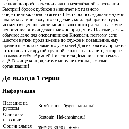
решили попробовать свои силы в межзвёздной завоевании.
Быстрый бросок кубиков выдвигает их главного
оперативника, боевого агента Шесть, на исследование чужой
планеты … и первое, что он делает, когда добирается туда, –
меняет священное заклинание священного ритуала на самое
неприятное, что он делает. можно придумать. Но злые дела –
обычное дело для оперативников Кисараги, поэтому, если
Шестой нужен продвижение по службе и повышение, ему
придется работать намного усерднее! Для начала ему придется
что-то делать с другой группой злодеев на планете, которые
называют себя «Армией Повелителя Демонов» или кем-то
ещё. В конце концов, этому миру не нужны две злые
организации!
До выхода 1 серии
Информация
Название на
Комбатанты будут высланы!
русском
Основное
Sentouin, Hakenshimasu!
название
Оригинальная
戦闘員, 派遣します!