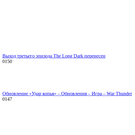
Выход третьего эпизода The Long Dark перенесен
0
150
Обновление «Удар копья» – Обновления – Игра – War Thunder
0
147