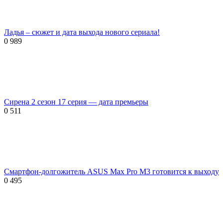
Ладья – сюжет и дата выхода нового сериала!
0
989
Сирена 2 сезон 17 серия — дата премьеры
0
511
Смартфон-долгожитель ASUS Max Pro M3 готовится к выходу
0
495