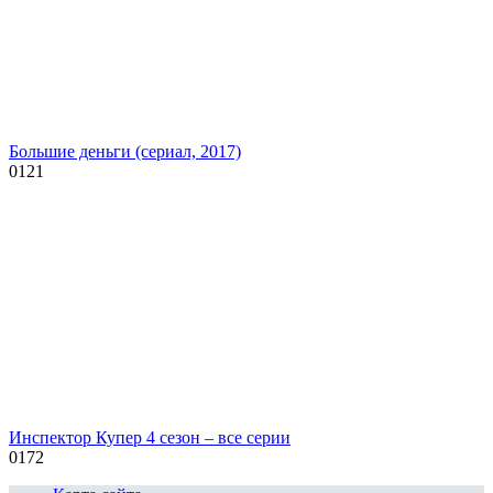
Большие деньги (сериал, 2017)
0
121
Инспектор Купер 4 сезон – все серии
0
172