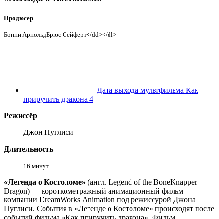
Продюсер
Бонни АрнольдБрюс Сейферт</dd></dl>
Дата выхода мультфильма Как
приручить дракона 4
Режиссёр
Джон Пуглиси
Длительность
16 минут
«Легенда о Костоломе»
(англ.
Legend of the BoneKnapper
Dragon
) — короткометражный анимационный фильм
компании DreamWorks Animation под режиссурой Джона
Пуглиси. События в «Легенде о Костоломе» происходят после
событий фильма «Как приручить дракона». Фильм