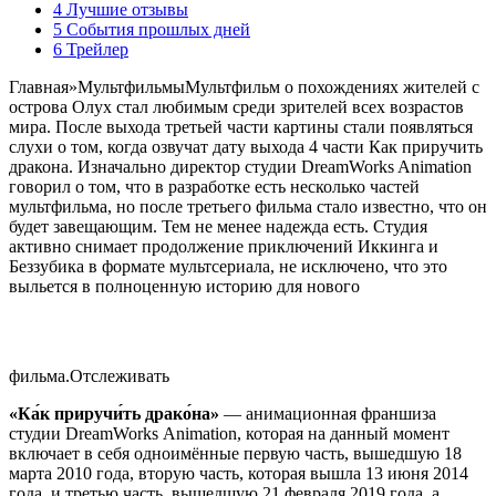
4 Лучшие отзывы
5 События прошлых дней
6 Трейлер
Главная
»
Мультфильмы
Мультфильм о похождениях жителей с
острова Олух стал любимым среди зрителей всех возрастов
мира. После выхода третьей части картины стали появляться
слухи о том, когда озвучат дату выхода 4 части Как приручить
дракона. Изначально директор студии DreamWorks Animation
говорил о том, что в разработке есть несколько частей
мультфильма, но после третьего фильма стало известно, что он
будет завещающим. Тем не менее надежда есть. Студия
активно снимает продолжение приключений Иккинга и
Беззубика в формате мультсериала, не исключено, что это
выльется в полноценную историю для нового
фильма.
Отслеживать
«Ка́к приручи́ть драко́на»
— анимационная франшиза
студии DreamWorks Animation, которая на данный момент
включает в себя одноимённые первую часть, вышедшую 18
марта 2010 года, вторую часть, которая вышла 13 июня 2014
года, и третью часть, вышедшую 21 февраля 2019 года, а