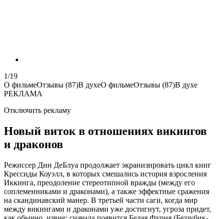
1/19
О фильме
Отзывы
(87)
В духе
О фильме
Отзывы
(87)
В духе
РЕКЛАМА
Отключить рекламу
Новый виток в отношениях викингов
и драконов
Режиссер Дин ДеБлуа продолжает экранизировать цикл книг
Крессиды Коуэлл, в которых смешались история взросления
Иккинга, преодоление стереотипной вражды (между его
соплеменниками и драконами), а также эффектные сражения
на скандинавский манер. В третьей части саги, когда мир
между викингами и драконами уже достигнут, угроза придет,
как обычно, извне: сначала появится Белая Фурия (Беззубик-