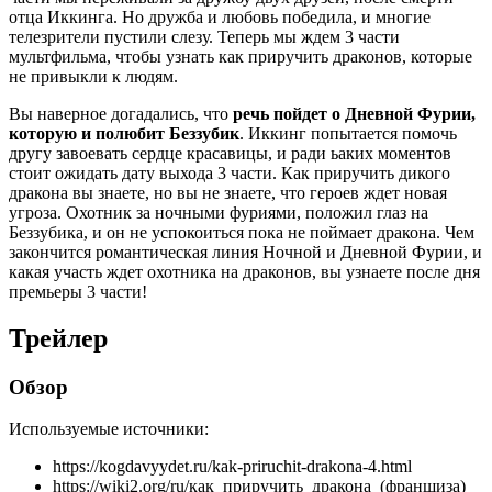
отца Иккинга. Но дружба и любовь победила, и многие
телезрители пустили слезу. Теперь мы ждем 3 части
мультфильма, чтобы узнать как приручить драконов, которые
не привыкли к людям.
Вы наверное догадались, что
речь пойдет о Дневной Фурии,
которую и полюбит Беззубик
. Иккинг попытается помочь
другу завоевать сердце красавицы, и ради ьаких моментов
стоит ожидать дату выхода 3 части. Как приручить дикого
дракона вы знаете, но вы не знаете, что героев ждет новая
угроза. Охотник за ночными фуриями, положил глаз на
Беззубика, и он не успокоиться пока не поймает дракона. Чем
закончится романтическая линия Ночной и Дневной Фурии, и
какая участь ждет охотника на драконов, вы узнаете после дня
премьеры 3 части!
Трейлер
Обзор
Используемые источники:
https://kogdavyydet.ru/kak-priruchit-drakona-4.html
https://wiki2.org/ru/как_приручить_дракона_(франшиза)