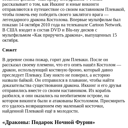
рассказывает о том, как Иккинг и юные викинги
отправляются в путешествие со своим наставником Плевакой,
чтобы помочь ему победить своего заклятого врага —
легендарного дракона Костолома. Впервые мультфильм был
показан 14 октября 2010 года на телеканале Cartoon Network.
В США входит в состав DVD и Blu-ray дисков с
мультфильмом «Как приручить дракона», выпущенных 15
октября.
Сюжет
В деревне снова пожар, горит дом Плеваки. После он
рассказал своему племени, что его опять нашёл Костолом —
дракон, использующий костяную броню, который давно
преследует Плеваку. Ему никто не поверил, а историю
назвали байкой. Он отправился в плавание, чтобы найти
доказательства существования дракона. Иккинг и его друзья
отправились вместе со своим наставником. Их корабль
разбился, и они оказались на необитаемом острове, на
котором викинги были и атакованы Костоломом. Присмирить
его удалось возвращением ему маленькой косточки,
найденной Плевакой ещё в молодости.
«Драконы: Подарок Ночной Фурии»