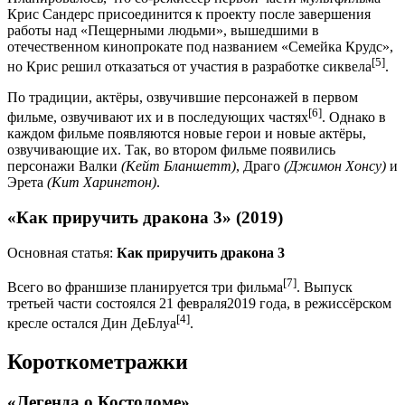
Крис Сандерс присоединится к проекту после завершения
работы над «Пещерными людьми», вышедшими в
отечественном кинопрокате под названием «Семейка Крудс»,
[5]
но Крис решил отказаться от участия в разработке сиквела
.
По традиции, актёры, озвучившие персонажей в первом
[6]
фильме, озвучивают их и в последующих частях
. Однако в
каждом фильме появляются новые герои и новые актёры,
озвучивающие их. Так, во втором фильме появились
персонажи Валки
(Кейт Бланшетт)
, Драго
(Джимон Хонсу)
и
Эрета
(Кит Харингтон)
.
«Как приручить дракона 3» (2019)
Основная статья:
Как приручить дракона 3
[7]
Всего во франшизе планируется три фильма
. Выпуск
третьей части состоялся 21 февраля2019 года, в режиссёрском
[4]
кресле остался Дин ДеБлуа
.
Короткометражки
«Легенда о Костоломе»