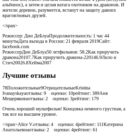
альбинос), а затем и целая ватага охотников на драконов. И
жители деревни, разумеется, встанут на защиту давних
врагов/новых друзей.
</span>
Режиссер:
Дин ДеБлуа
Продолжительность:
1 час 44
минуты
Дата выхода в России:
21 февраля 2019
Сайт:
facebook.com
РежиссерДин ДеБлуа
50 лет
фильмов: 5
8.2Как приручить
дракона20107.7Как приручить дракона-220146.9Лило и
Стич20026.8Хейма2007
Лучшие отзывы
78
Положительные
9
ОтрицательныеKristina
Ivanayskaya
отзывы: 9
оценки: 10
рейтинг: 38
9
Аня
Мещерякова
отзывы: 2
оценки: 3
рейтинг: 17
9
Очень хороший мультфильм! Концовка немного грустная, а
так все на высшем уровне.
</span>Alice V.
отзывы: 4
оценки: 4
рейтинг: 11
1
Катерина
Анатольевна
отзывы: 2
оценки: 4
рейтинг: 6
1