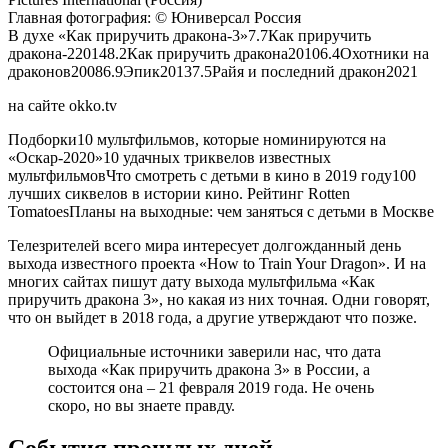
Главная фотография: © Юниверсал Россия
В духе «Как приручить дракона-3»7.7Как приручить
дракона-220148.2Как приручить дракона20106.4Охотники на
драконов20086.9Эпик20137.5Райя и последний дракон2021
на сайте okko.tv
Подборки10 мультфильмов, которые номинируются на
«Оскар-2020»10 удачных триквелов известных
мультфильмовЧто смотреть с детьми в кино в 2019 году100
лучших сиквелов в истории кино. Рейтинг Rotten
TomatoesПланы на выходные: чем заняться с детьми в Москве
Телезрителей всего мира интересует долгожданный день
выхода известного проекта «How to Train Your Dragon». И на
многих сайтах пишут дату выхода мультфильма «Как
приручить дракона 3», но какая из них точная. Одни говорят,
что он выйдет в 2018 года, а другие утверждают что позже.
Официальные источники заверили нас, что дата
выхода «Как приручить дракона 3» в России, а
состоится она –
21 февраля 2019 года
. Не очень
скоро, но вы знаете правду.