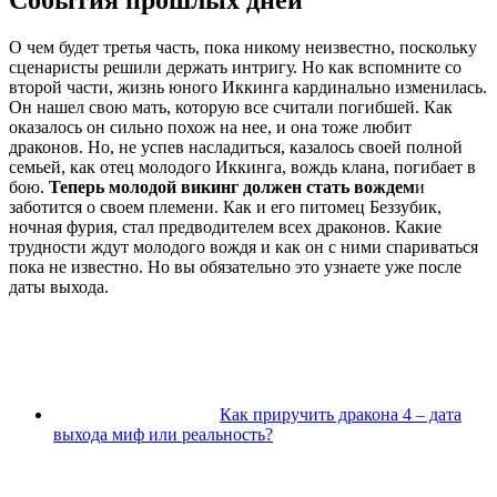
События прошлых дней
О чем будет третья часть, пока никому неизвестно, поскольку
сценаристы решили держать интригу. Но как вспомните со
второй части, жизнь юного Иккинга кардинально изменилась.
Он нашел свою мать, которую все считали погибшей. Как
оказалось он сильно похож на нее, и она тоже любит
драконов. Но, не успев насладиться, казалось своей полной
семьей, как отец молодого Иккинга, вождь клана, погибает в
бою.
Теперь молодой викинг должен стать вождем
и
заботится о своем племени. Как и его питомец Беззубик,
ночная фурия, стал предводителем всех драконов. Какие
трудности ждут молодого вождя и как он с ними спариваться
пока не известно. Но вы обязательно это узнаете уже после
даты выхода.
Как приручить дракона 4 – дата
выхода миф или реальность?