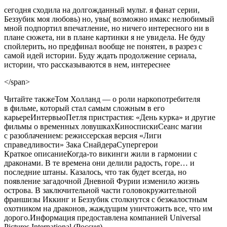
сегодня сходила на долгожданный мульт. я фанат серии,
Беззубик моя любовь) но, увы( возможно имакс нелюбимый
мной подпортил впечатление, но ничего интересного ни в
плане сюжета, ни в плане картинки я не увидела. Не буду
спойлерить, но предфинал вообще не понятен, в разрез с
самой идей истории. Буду ждать продолжение сериала,
истории, что рассказываются в нем, интереснее
</span>
Читайте такжеТом Холланд — о роли наркопотребителя
в фильме, который стал самым сложным в его
карьереИнтервьюПетля пристрастия: «День курка» и другие
фильмы о временных ловушкахКиноспискиСеанс магии
с разоблачением: режиссерская версия «Лиги
справедливости» Зака СнайдераСупергерои
Краткое описаниеКогда-то викинги жили в гармонии с
драконами. В те времена они делили радость, горе… и
последние штаны. Казалось, что так будет всегда, но
появление загадочной Дневной Фурии изменило жизнь
острова. В заключительной части головокружительной
франшизы Иккинг и Беззубик столкнутся с безжалостным
охотником на драконов, жаждущим уничтожить все, что им
дорого.Информация предоставлена компанией Universal
Pictures International (Россия)