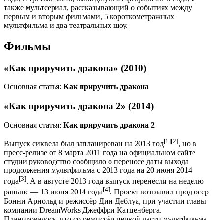
также мультсериал, рассказывающий о событиях между
первым и вторым фильмами, 5 короткометражных
мультфильма и два театральных шоу.
Фильмы
«Как приручить дракона» (2010)
Основная статья:
Как приручить дракона
«Как приручить дракона 2» (2014)
Основная статья:
Как приручить дракона 2
[1]
[2]
Выпуск сиквела был запланирован на 2013 год
, но в
пресс-релизе от 8 марта 2011 года на официальном сайте
студии руководство сообщило о переносе даты выхода
продолжения мультфильма с 2013 года на 20 июня 2014
[3]
года
. А в августе 2013 года выпуск перенесли на неделю
[4]
раньше — 13 июня 2014 года
. Проект возглавил продюсер
Бонни Арнольд и режиссёр Дин Деблуа, при участии главы
компании DreamWorks Джеффри Катценберга.
Планировалось, что со-режиссёр первой части мультфильма