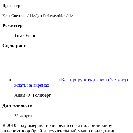
Продюсер
Кейт Спенсер</dd>Дин Деблуа</dd></dl>
Режиссёр
Том Оуэнс
Сценарист
«Как приручить дракона 3»: когда
ждать на экранах
Адам Ф. Голдберг
Длительность
22 минуты
В 2010 году американские режиссеры подарили миру
невероятно добрый и поучительный мультсериал, вмиг