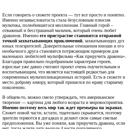
Если говорить о сюжете проекта — тут все просто и понятно.
Именно незамысловатость стала безусловным плюсом
мультика, полюбившегося миллионам. Главный герой –
отважный и бесстрашный мальчик, который очень любит
драконов. Именно
его пристрастие становится отправной
точкой захватывающих приключений
, захватывающих дух
юных телезрителей. Доверительные отношения юноши и его
необычного друга становятся потрясающим примером для
маленьких любителей мультфильма «Как приручить дракона».
Благодаря правильно подобранным характерам героев,
взрослые уже давно считают проект очень поучительным и
воспитывающим, что является настоящей редкостью для
современных мультипликационных историй. Есть в сюжете и
место доброму юмору, который пришелся по нраву старшему
поколению.
В общем-то, можно смело утверждать, что американское
творение — картина для любого возраста и мировосприятия.
Именно поэтому весь мир так ждет премьеры на экранах
.
Сюжет новой части, кстати, тщательно скрывается, поэтому
зрители теряются в догадках и делают свои самые смелые
предположения. Вы уже поняли, как приручить дракона, если
нет, тогда ждите дату выхода 4 части популярного