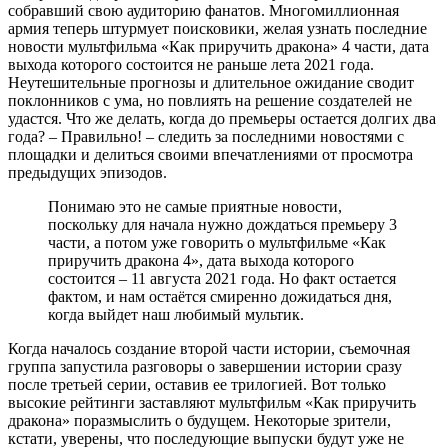
собравший свою аудиторию фанатов. Многомиллионная
армия теперь штурмует поисковики, желая узнать последние
новости мультфильма «Как приручить дракона» 4 части, дата
выхода которого состоится не раньше лета 2021 года.
Неутешительные прогнозы и длительное ожидание сводит
поклонников с ума, но повлиять на решение создателей не
удастся. Что же делать, когда до премьеры остается долгих два
года? – Правильно! – следить за последними новостями с
площадки и делиться своими впечатлениями от просмотра
предыдущих эпизодов.
Понимаю это не самые приятные новости,
поскольку для начала нужно дождаться премьеру 3
части, а потом уже говорить о мультфильме «Как
приручить дракона 4», дата выхода которого
состоится –
11 августа 2021 года
. Но факт остается
фактом, и нам остаётся смиренно дожидаться дня,
когда выйдет наш любимый мультик.
Когда началось создание второй части истории, съемочная
группа запустила разговоры о завершении истории сразу
после третьей серии, оставив ее трилогией. Вот только
высокие рейтинги заставляют мультфильм «Как приручить
дракона» поразмыслить о будущем. Некоторые зрители,
кстати, уверены, что последующие выпуски будут уже не