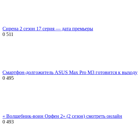
Сирена 2 сезон 17 серия — дата премьеры
0
511
Смартфон-долгожитель ASUS Max Pro M3 готовится к выходу
0
495
« Волшебник-воин Орфен 2» (2 сезон) смотреть онлайн
0
493