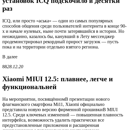
установок ICQ подскочило в десятки
раз
ICQ, или просто «аська» — один из самых популярных
способов общения среди пользователей интернета в конце 90-
х и начале нулевых, ныне почти затерявшийся в истории. Но
неожиданно, казалось бы, канувший в Лету мессенджер
продемонстрировал рекордный прирост загрузок — пусть
пока и на территории отдельно взятого региона.
В
далее
88
28.12.20
Xiaomi MIUI 12.5: плавнее, легче и
функциональней
На мероприятии, посвящённомВ презентации нового
флагманского смартфона Mi11, Xiaomi официально
представила новую версию фирменной прошивкиВ MIUI
12.5. Среди ключевых изменений — повышенная плавность
интерфейса, возможность удалить практически все
предустановленные приложения и расширенная