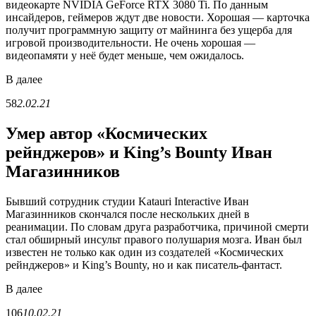
видеокарте NVIDIA GeForce RTX 3080 Ti. По данным
инсайдеров, геймеров ждут две новости. Хорошая — карточка
получит программную защиту от майнинга без ущерба для
игровой производительности. Не очень хорошая —
видеопамяти у неё будет меньше, чем ожидалось.
В
далее
58
2.02.21
Умер автор «Космических
рейнджеров» и King’s Bounty Иван
Магазинников
Бывший сотрудник студии Katauri Interactive Иван
Магазинников скончался после нескольких дней в
реанимации. По словам друга разработчика, причиной смерти
стал обширный инсульт правого полушария мозга. Иван был
известен не только как один из создателей «Космических
рейнджеров» и King’s Bounty, но и как писатель-фантаст.
В
далее
106
10.02.21