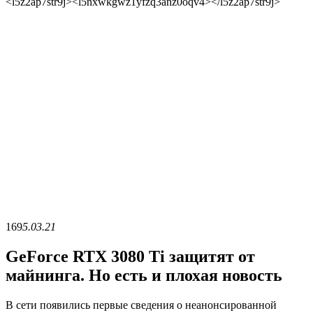
<l5z2ap7str9j><l5nxwkgwz1yfzq3anz0oqv4></l5z2ap7str9j>
169
5.03.21
GeForce RTX 3080 Ti защитят от
майнинга. Но есть и плохая новость
В сети появились первые сведения о неанонсированной