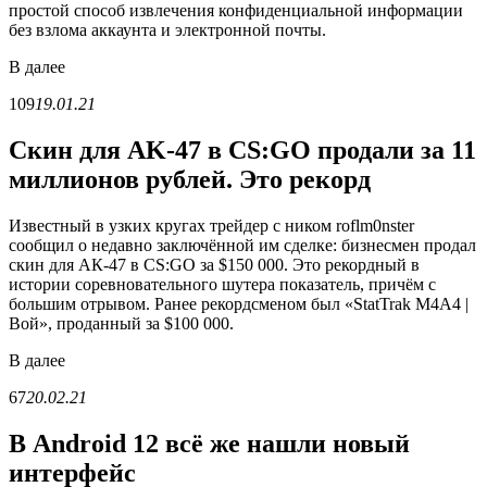
простой способ извлечения конфиденциальной информации
без взлома аккаунта и электронной почты.
В
далее
109
19.01.21
Скин для AK-47 в CS:GO продали за 11
миллионов рублей. Это рекорд
Известный в узких кругах трейдер с ником roflm0nster
сообщил о недавно заключённой им сделке: бизнесмен продал
скин для АК-47 в CS:GO за $150 000. Это рекордный в
истории соревновательного шутера показатель, причём с
большим отрывом. Ранее рекордсменом был «StatTrak M4A4 |
Вой», проданный за $100 000.
В
далее
67
20.02.21
В Android 12 всё же нашли новый
интерфейс