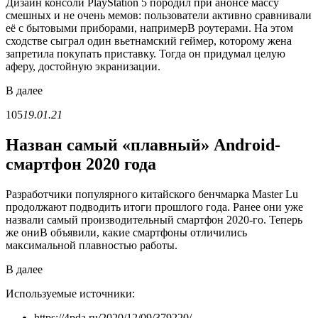
Дизайн консоли PlayStation 5 породил при анонсе массу
смешных и не очень мемов: пользователи активно сравнивали
её с бытовыми приборами, напримерВ роутерами. На этом
сходстве сыграл один вьетнамский геймер, которому жена
запретила покупать приставку. Тогда он придумал целую
аферу, достойную экранизации.
В
далее
105
19.01.21
Назван самый «плавный» Android-
смартфон 2020 года
Разработчики популярного китайского бенчмарка Master Lu
продолжают подводить итоги прошлого года. Ранее они уже
назвали самый производительный смартфон 2020-го. Теперь
же ониВ объявили, какие смартфоны отличились
максимальной плавностью работы.
В
далее
Используемые источники:
https://4pda.ru/2020/12/09/379220/