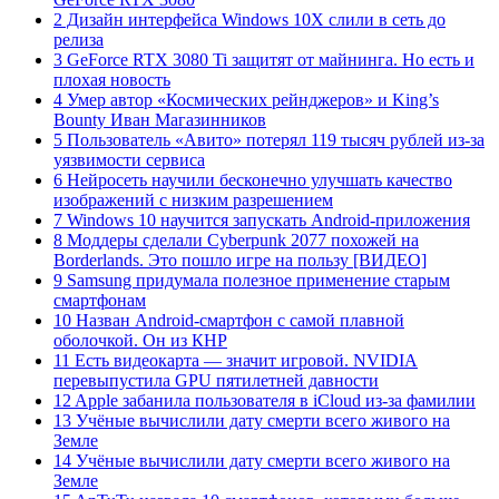
2 Дизайн интерфейса Windows 10X слили в сеть до
релиза
3 GeForce RTX 3080 Ti защитят от майнинга. Но есть и
плохая новость
4 Умер автор «Космических рейнджеров» и King’s
Bounty Иван Магазинников
5 Пользователь «Авито» потерял 119 тысяч рублей из-за
уязвимости сервиса
6 Нейросеть научили бесконечно улучшать качество
изображений с низким разрешением
7 Windows 10 научится запускать Android-приложения
8 Моддеры сделали Cyberpunk 2077 похожей на
Borderlands. Это пошло игре на пользу [ВИДЕО]
9 Samsung придумала полезное применение старым
смартфонам
10 Назван Android-смартфон с самой плавной
оболочкой. Он из КНР
11 Есть видеокарта — значит игровой. NVIDIA
перевыпустила GPU пятилетней давности
12 Apple забанила пользователя в iCloud из-за фамилии
13 Учёные вычислили дату смерти всего живого на
Земле
14 Учёные вычислили дату смерти всего живого на
Земле