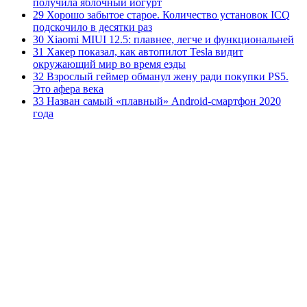
получила яблочный йогурт
29 Хорошо забытое старое. Количество установок ICQ
подскочило в десятки раз
30 Xiaomi MIUI 12.5: плавнее, легче и функциональней
31 Хакер показал, как автопилот Tesla видит
окружающий мир во время езды
32 Взрослый геймер обманул жену ради покупки PS5.
Это афера века
33 Назван самый «плавный» Android-смартфон 2020
года