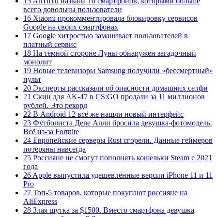
15 AnTuTu назвала 10 смартфонов, которыми больше
всего довольны пользователи
16 Xiaomi прокомментировала блокировку сервисов
Google на своих смартфонах
17 Google хитростью заманивает пользователей в
платный сервис
18 На тёмной стороне Луны обнаружен загадочный
монолит
19 Новые телевизоры Samsung получили «бессмертный»
пульт
20 Эксперты рассказали об опасности домашних селфи
21 Скин для AK-47 в CS:GO продали за 11 миллионов
рублей. Это рекорд
22 В Android 12 всё же нашли новый интерфейс
23 Футболиста Деле Алли бросила девушка-фотомодель.
Всё из-за Fortnite
24 Европейские серверы Rust сгорели. Данные геймеров
потеряны навсегда
25 Россияне не смогут пополнять кошельки Steam с 2021
года
26 Apple выпустила удешевлённые версии iPhone 11 и 11
Pro
27 Топ-5 товаров, которые покупают россияне на
AliExpress
28 Злая шутка за $1500. Вместо смартфона девушка