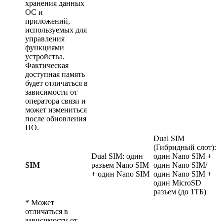
хранения данных
ОС и
приложений,
используемых для
управления
функциями
устройства.
Фактическая
доступная память
будет отличаться в
зависимости от
оператора связи и
может измениться
после обновления
ПО.
Dual SIM
(Гибридный слот):
Dual SIM: один
один Nano SIM +
SIM
разъем Nano SIM
один Nano SIM/
+ один Nano SIM
один Nano SIM +
один MicroSD
разъем (до 1ТБ)
* Может
отличаться в
зависимости от