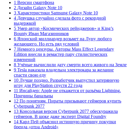
1 Версии смартфона
2 Дизайн Galaxy Note 10
3 Характеристики Samsung Galaxy Note 10
4 Девушка случайно сделала фото с рекордной
выдержкой
5 Умер автор «Космических рейнджеров» и King’s
Bounty Иван Магазинников
6 Японский миллиардер возьмет на Луну любого
желающего. Но есть ряд условий
7 Немного цензуры. Авторы Mass Effect Legendary
Edition внесли в ремастер пару стилистических
изменений
8 Учёные вычислили дату смерти всего живого на Земле
9 Tesla наказала владельца электрокара за желание
спасти свою еду
10 Лучше поздно. Разработчик выпустил затерянную
игру для PlayStation спустя 22 года
11 Инсайдер: Apple не откажется от разъёма Lightning.
Причины банальны
12 По понятиям. Пираты призывают геймеров купить
Cyberpunk 2077
13 Консольная версия Cyberpunk 2077 обескуражила
геймеров. В шоке даже эксперт Digital Foundry
14 Карл Пей объяснил истинную причину покупки
бренда «отца Android»