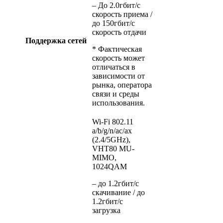
– До 2.0гбит/c
скорость приема /
до 150гбит/c
скорость отдачи
Поддержка сетей
* Фактическая
скорость может
отличаться в
зависимости от
рынка, оператора
связи и среды
использования.
Wi-Fi 802.11
a/b/g/n/ac/ax
(2.4/5GHz),
VHT80 MU-
MIMO,
1024QAM
– до 1.2гбит/c
скачивание / до
1.2гбит/c
загрузка