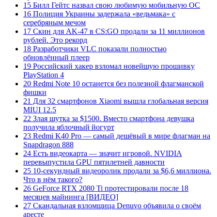
15 Билл Гейтс назвал свою любимую мобильную ОС
16 Полиция Украины задержала «ведьмака» с
серебряным мечом
17 Скин для AK-47 в CS:GO продали за 11 миллионов
рублей. Это рекорд
18 Разработчики VLC показали полностью
обновлённый плеер
19 Российский хакер взломал новейшую прошивку
PlayStation 4
20 Redmi Note 10 останется без полезной флагманской
фишки
21 Для 32 смартфонов Xiaomi вышла глобальная версия
MIUI 12.5
22 Злая шутка за $1500. Вместо смартфона девушка
получила яблочный йогурт
23 Redmi K40 Pro — самый дешёвый в мире флагман на
Snapdragon 888
24 Есть видеокарта — значит игровой. NVIDIA
перевыпустила GPU пятилетней давности
25 10-секундный видеоролик продали за $6,6 миллиона.
Что в нём такого?
26 GeForce RTX 2080 Ti протестировали после 18
месяцев майнинга [ВИДЕО]
27 Скандальная взломщица Denuvo объявила о своём
аресте