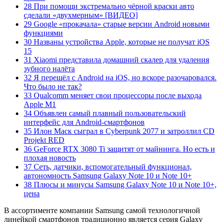
28 При помощи экстремально чёрной краски авто
сделали «двухмерным» [ВИДЕО]
29 Google «прокачала» старые версии Android новыми
функциями
30 Названы устройства Apple, которые не получат iOS
15
31 Xiaomi представила домашний скалер для удаления
зубного налёта
32 Я перешёл с Android на iOS, но вскоре разочаровался.
Что было не так?
33 Qualcomm меняет свои процессоры после выхода
Apple M1
34 Объявлен самый плавный пользовательский
интерфейс для Android-смартфонов
35 Илон Маск сыграл в Cyberpunk 2077 и затроллил CD
Projekt RED
36 GeForce RTX 3080 Ti защитят от майнинга. Но есть и
плохая новость
37 Сеть, датчики, вспомогательный функционал,
автономность Samsung Galaxy Note 10 и Note 10+
38 Плюсы и минусы Samsung Galaxy Note 10 и Note 10+,
цена
В ассортименте компании Samsung самой технологичной
линейкой смартфонов традиционно является серия Galaxy