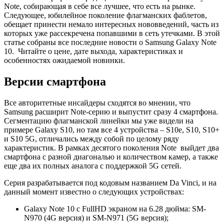
Note, собирающая в себе все лучшее, что есть на рынке.
Следующее, юбилейное поколение флагманских фаблетов,
обещает принести немало интересных нововведений, часть из
которых уже рассекречена попавшими в сеть утечками. В этой
статье собраны все последние новости о Samsung Galaxy Note
10. Читайте о цене, дате выхода, характеристиках и
особенностях ожидаемой новинки.
Версии смартфона
Все авторитетные инсайдеры сходятся во мнении, что
Samsung расширит Note-серию и выпустит сразу 4 смартфона.
Сегментацию флагманской линейки мы уже видели на
примере Galaxy S10, но там все 4 устройства – S10e, S10, S10+
и S10 5G, отличались между собой по целому ряду
характеристик. В рамках десятого поколения Note выйдет два
смартфона с разной диагональю и количеством камер, а также
еще два их полных аналога с поддержкой 5G сетей.
Серия разрабатывается под кодовым названием Da Vinci, и на
данный момент известно о следующих устройствах:
Galaxy Note 10 с FullHD экраном на 6.28 дюйма: SM-
N970 (4G версия) и SM-N971 (5G версия);