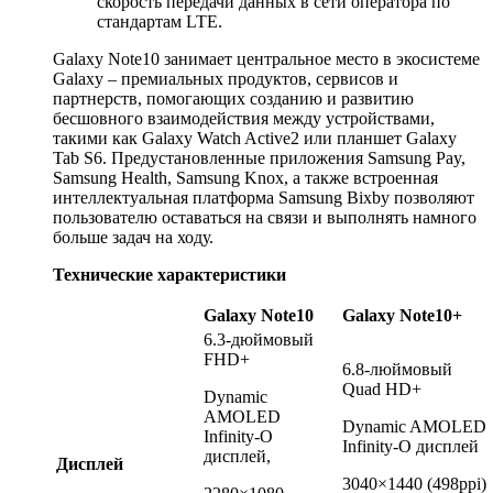
скорость передачи данных в сети оператора по
стандартам LTE.
Galaxy Note10 занимает центральное место в экосистеме
Galaxy – премиальных продуктов, сервисов и
партнерств, помогающих созданию и развитию
бесшовного взаимодействия между устройствами,
такими как Galaxy Watch Active2 или планшет Galaxy
Tab S6. Предустановленные приложения Samsung Pay,
Samsung Health, Samsung Knox, а также встроенная
интеллектуальная платформа Samsung Bixby позволяют
пользователю оставаться на связи и выполнять намного
больше задач на ходу.
Технические характеристики
Galaxy Note10
Galaxy Note10+
6.3-дюймовый
FHD+
6.8-люймовый
Quad HD+
Dynamic
AMOLED
Dynamic AMOLED
Infinity-O
Infinity-O дисплей
дисплей,
Дисплей
3040×1440 (498ppi)