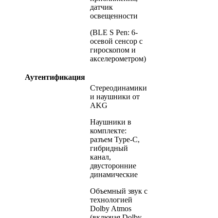
датчик
освещенности
(BLE S Pen: 6-
осевой сенсор с
гироскопом и
акселерометром)
Аутентификация
Стереодинамики
и наушники от
AKG
Наушники в
комплекте:
разъем Type-C,
гибридный
канал,
двусторонние
динамические
Объемный звук с
технологией
Dolby Atmos
(включая Dolby