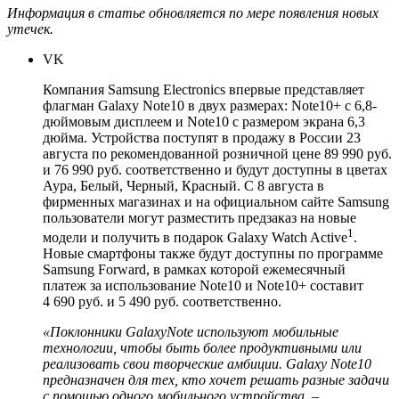
Информация в статье обновляется по мере появления новых
утечек.
VK
Компания Samsung Electronics впервые представляет
флагман Galaxy Note10 в двух размерах: Note10+ c 6,8-
дюймовым дисплеем и Note10 c размером экрана 6,3
дюйма. Устройства поступят в продажу в России 23
августа по рекомендованной розничной цене 89 990 руб.
и 76 990 руб. соответственно и будут доступны в цветах
Аура, Белый, Черный, Красный. С 8 августа в
фирменных магазинах и на официальном сайте Samsung
пользователи могут разместить
предзаказ
на новые
1
модели и получить в подарок Galaxy Watch Active
.
Новые смартфоны также будут доступны по программе
Samsung Forward, в рамках которой ежемесячный
платеж за использование Note10 и Note10+ составит
4 690 руб. и 5 490 руб. соответственно.
«Поклонники
Galaxy
Note
используют мобильные
технологии, чтобы быть более продуктивными или
реализовать свои творческие амбиции. Galaxy Note10
предназначен для тех, кто хочет решать разные задачи
с помощью одного мобильного устройства, –