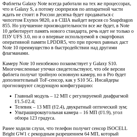
Фаблеты Galaxy Note всегда работали на тех же процессорах,
что и Galaxy S, а потому сюрпризов по аппаратной части
ждать не стоит: в России десятка будет продаваться с
чипсетом Exynos 9820, а в США выйдет версия со Snapdragon
855. Но улучшение производительности все же будет, в Note
10 дебютирует память нового стандарта, речь идет не только о
ПЗУ UFS 3.0, но и о впервые используемой в смартфонах
оперативной памяти LPDDR5, что при прочих равных даст
Note 10 преимущество в быстродействии над другими
флагманами.
Камеру Note 10 неизбежно позаимствует у Galaxy S10.
Многочисленные утечки свидетельствуют, что обе версии
фаблета получат тройную основную камеру, но в Pro будет
дополнительный ToF-сенсор, как у S10 5G. Инсайдеры
прогнозируют следующую конфигурацию:
Главный модуль – 12 МП с регулируемой диафрагмой
f/1.5-f/2.4;
Телевик – 13 МП (f/2.4), двукратный оптический зум;
Ультраширокоугольная камера – 16 МП (f/1.9), угол
обзора 123 градуса.
Ранее ходили слухи, что телефон получит сенсор ISOCELL
Bright GW1 с рекордным разрешением 64 МП, который