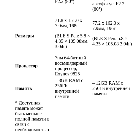
F2.2 (80°)
автофокус, F2.2
(80°)
71.8 x 151.0 x
77.2 x 162.3 x
7.9мм, 168г
7.9мм, 196г
Размеры
(BLE S Pen: 5.8 ×
(BLE S Pen: 5.8 ×
4.35 × 105.08мм,
4.35 × 105.08 3.04г)
3.04г)
7нм 64-битный
восьмиядерный
Процессор
процессор,
Exynos 9825
– 8GB RAM с
– 12GB RAM с
256ГБ
Память
256ГБ внутренней
внутренней
памяти
памяти
* Доступная
память может
быть меньше
полной памяти в
связи с
необходимостью