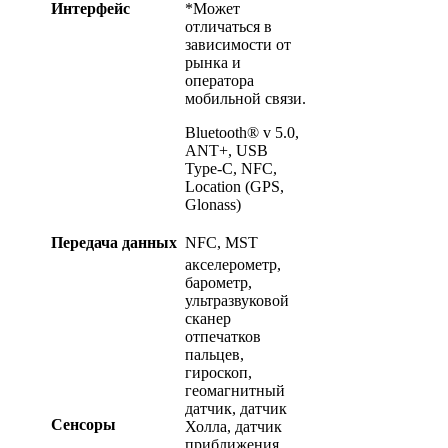
Интерфейс
*Может
отличаться в
зависимости от
рынка и
оператора
мобильной связи.
Bluetooth® v 5.0,
ANT+, USB
Type-C, NFC,
Location (GPS,
Glonass)
Передача данных
NFC, MST
акселерометр,
барометр,
ультразвуковой
сканер
отпечатков
пальцев,
гироскоп,
геомагнитный
датчик, датчик
Сенсоры
Холла, датчик
приближения,