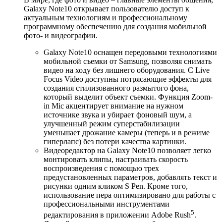
Galaxy Note10 открывает пользователю доступ к
актуальным технологиям и профессиональному
программному обеспечению для создания мобильной
фото- и видеографии.
Galaxy Note10 оснащен передовыми технологиями
мобильной съемки от Samsung, позволяя снимать
видео на ходу без лишнего оборудования. С Live
Focus Video доступны потрясающие эффекты для
создания стилизованного размытого фона,
который выделит объект съемки. Функция Zoom-
in Mic акцентирует внимание на нужном
источнике звука и убирает фоновый шум, а
улучшенный режим суперстабилизации
уменьшает дрожание камеры (теперь и в режиме
гиперлапс) без потери качества картинки.
Видеоредактор на Galaxy Note10 позволяет легко
монтировать клипы, настраивать скорость
воспроизведения с помощью трех
предустановленных параметров, добавлять текст и
рисунки одним кликом S Pen. Кроме того,
использование пера оптимизировано для работы с
профессиональными инструментами
5
редактирования в приложении Adobe Rush
.