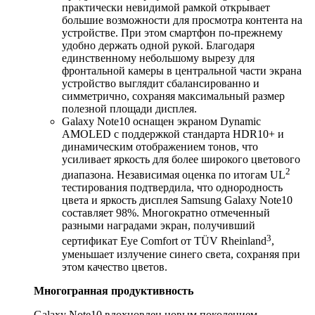
практически невидимой рамкой открывает
большие возможности для просмотра контента на
устройстве. При этом смартфон по-прежнему
удобно держать одной рукой. Благодаря
единственному небольшому вырезу для
фронтальной камеры в центральной части экрана
устройство выглядит сбалансированно и
симметрично, сохраняя максимальный размер
полезной площади дисплея.
Galaxy Note10 оснащен экраном Dynamic
AMOLED с поддержкой стандарта HDR10+ и
динамическим отображением тонов, что
усиливает яркость для более широкого цветового
2
диапазона. Независимая оценка по итогам UL
тестирования подтвердила, что однородность
цвета и яркость дисплея Samsung Galaxy Note10
составляет 98%. Многократно отмеченный
разными наградами экран, получивший
3
сертификат Eye Comfort от TÜV Rheinland
,
уменьшает излучение синего света, сохраняя при
этом качество цветов.
Многогранная продуктивность
Galaxy Note10 вдохновлен новым поколением