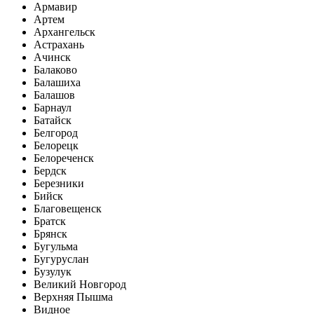
Армавир
Артем
Архангельск
Астрахань
Ачинск
Балаково
Балашиха
Балашов
Барнаул
Батайск
Белгород
Белорецк
Белореченск
Бердск
Березники
Бийск
Благовещенск
Братск
Брянск
Бугульма
Бугуруслан
Бузулук
Великий Новгород
Верхняя Пышма
Видное