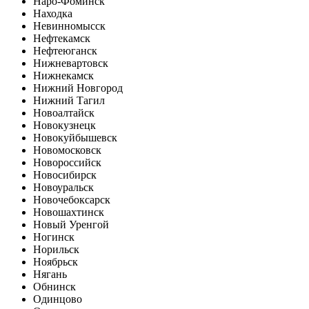
Наро-Фоминск
Находка
Невинномысск
Нефтекамск
Нефтеюганск
Нижневартовск
Нижнекамск
Нижний Новгород
Нижний Тагил
Новоалтайск
Новокузнецк
Новокуйбышевск
Новомосковск
Новороссийск
Новосибирск
Новоуральск
Новочебоксарск
Новошахтинск
Новый Уренгой
Ногинск
Норильск
Ноябрьск
Нягань
Обнинск
Одинцово