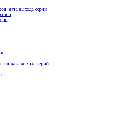
зон: дата выхода серий
сезон
ницы
он
сезон дата выхода серий
й