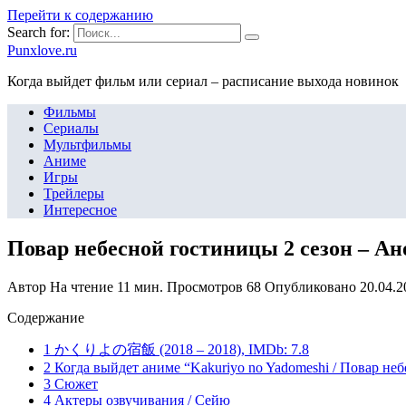
Перейти к содержанию
Search for:
Punxlove.ru
Когда выйдет фильм или сериал – расписание выхода новинок
Фильмы
Сериалы
Мультфильмы
Аниме
Игры
Трейлеры
Интересное
Повар небесной гостиницы 2 сезон – Ан
Автор
На чтение
11 мин.
Просмотров
68
Опубликовано
20.04.2
Содержание
1 かくりよの宿飯 (2018 – 2018), IMDb: 7.8
2 Когда выйдет аниме “Kakuriyo no Yadomeshi / Повар не
3 Сюжет
4 Актеры озвучивания / Сейю