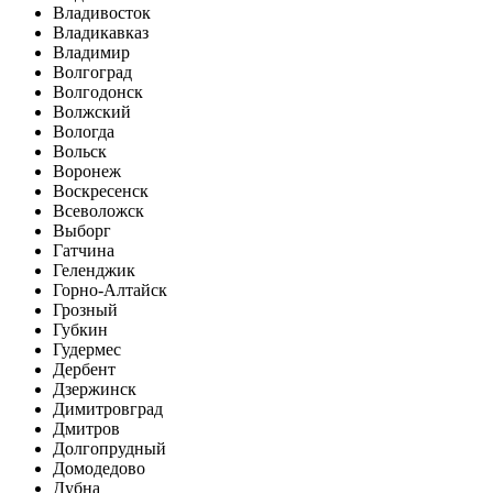
Владивосток
Владикавказ
Владимир
Волгоград
Волгодонск
Волжский
Вологда
Вольск
Воронеж
Воскресенск
Всеволожск
Выборг
Гатчина
Геленджик
Горно-Алтайск
Грозный
Губкин
Гудермес
Дербент
Дзержинск
Димитровград
Дмитров
Долгопрудный
Домодедово
Дубна