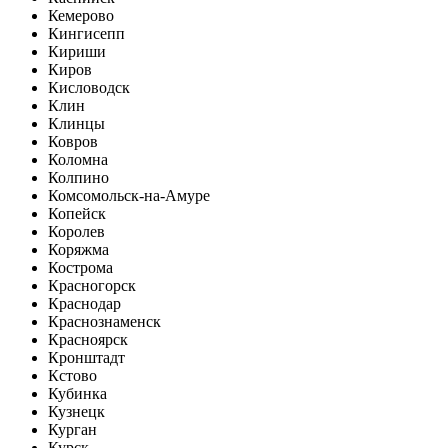
Кемерово
Кингисепп
Кириши
Киров
Кисловодск
Клин
Клинцы
Ковров
Коломна
Колпино
Комсомольск-на-Амуре
Копейск
Королев
Коряжма
Кострома
Красногорск
Краснодар
Краснознаменск
Красноярск
Кронштадт
Кстово
Кубинка
Кузнецк
Курган
Курск