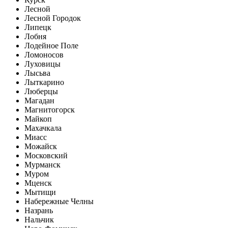
Лесной
Лесной Городок
Липецк
Лобня
Лодейное Поле
Ломоносов
Луховицы
Лысьва
Лыткарино
Люберцы
Магадан
Магнитогорск
Майкоп
Махачкала
Миасс
Можайск
Московский
Мурманск
Муром
Мценск
Мытищи
Набережные Челны
Назрань
Нальчик