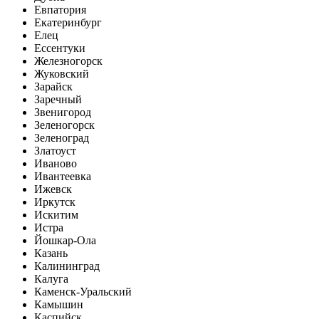
Евпатория
Екатеринбург
Елец
Ессентуки
Железногорск
Жуковский
Зарайск
Заречный
Звенигород
Зеленогорск
Зеленоград
Златоуст
Иваново
Ивантеевка
Ижевск
Иркутск
Искитим
Истра
Йошкар-Ола
Казань
Калининград
Калуга
Каменск-Уральский
Камышин
Каспийск