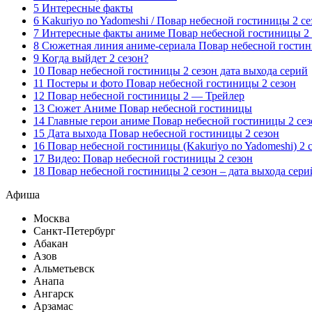
5 Интересные факты
6 Kakuriyo no Yadomeshi / Повар небесной гостиницы 2 се
7 Интересные факты аниме Повар небесной гостиницы 2 
8 Сюжетная линия аниме-сериала Повар небесной гости
9 Когда выйдет 2 сезон?
10 Повар небесной гостиницы 2 сезон дата выхода серий
11 Постеры и фото Повар небесной гостиницы 2 сезон
12 Повар небесной гостиницы 2 — Трейлер
13 Сюжет Аниме Повар небесной гостиницы
14 Главные герои аниме Повар небесной гостиницы 2 сез
15 Дата выхода Повар небесной гостиницы 2 сезон
16 Повар небесной гостиницы (Kakuriyo no Yadomeshi) 2 
17 Видео: Повар небесной гостиницы 2 сезон
18 Повар небесной гостиницы 2 сезон – дата выхода сери
Афиша
Москва
Санкт-Петербург
Абакан
Азов
Альметьевск
Анапа
Ангарск
Арзамас