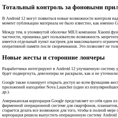
Тотальный контроль за фоновыми при
В Android 12 могут появиться новые возможности контроля на
момент публикации материала не было известно, как именно Go
Между тем, в упомянутой оболочке MIUI компании Xiaomi функ
частности, прошивка дает пользователю возможность запретит
имеется отдельный пункт настроек для максимального огранич
оперативной памяти после сворачивания. Это позволяет не толь
Новые жесты и сторонние лончеры
Разработчики интегрируют в Android 12 улучшенную систему 
будет подвергнута, девелоперы не раскрыли, как и не уточнили
Google также планирует открыть доступ ко всем функциям жест
приложений наподобие Nova Launcher (один из популярнейших 
др.).
Американская корпорация Google представляет из себя один и
фирменной операционной системе для смартфонов, планшетов, 
старается делать все возможное для того, чтобы в полной мере 
корпорация решила выпустить операционную систему Android 1