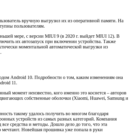
ьзователь вручную выгрузил их из оперативной памяти. На
ступны пользователям.
ей мере, с версии MIUI 9 (в 2020 г. выйдет MIUI 12). В
ключить их автозапуск при включении устройства. Также
ктически моментальной автоматической выгрузки из
.
дом Android 10. Подробности о том, каким изменениям она
roid 11.
нный момент неизвестно, кого именно это коснется – авторов
двигающих собственные оболочки (Xiaomi, Huawei, Samsung и
ность такому удалось получить во многом благодаря
тронных устройств из самых разных категорий. Компания
 все средства и методы. Дошло дело до того, что эта
о мечтают. Новейшая прошивка уже попала в руки