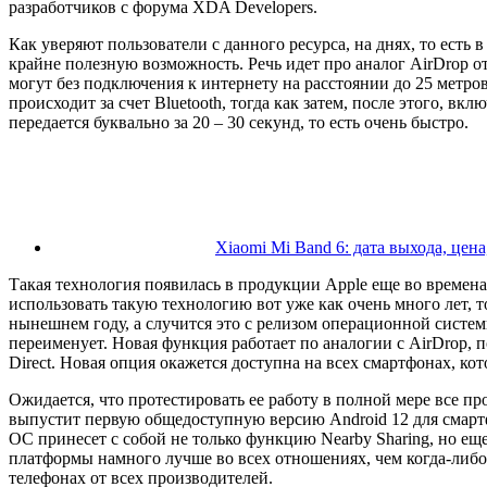
разработчиков с форума XDA Developers.
Как уверяют пользователи с данного ресурса, на днях, то есть
крайне полезную возможность. Речь идет про аналог AirDrop 
могут без подключения к интернету на расстоянии до 25 метров
происходит за счет Bluetooth, тогда как затем, после этого, вк
передается буквально за 20 – 30 секунд, то есть очень быстро.
Xiaomi Mi Band 6: дата выхода, цен
Такая технология появилась в продукции Apple еще во времена 
использовать такую технологию вот уже как очень много лет,
нынешнем году, а случится это с релизом операционной системы
переименует. Новая функция работает по аналогии с AirDrop, п
Direct. Новая опция окажется доступна на всех смартфонах, ко
Ожидается, что протестировать ее работу в полной мере все пр
выпустит первую общедоступную версию Android 12 для смартф
ОС принесет с собой не только функцию Nearby Sharing, но ещ
платформы намного лучше во всех отношениях, чем когда-либо 
телефонах от всех производителей.