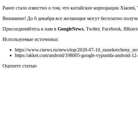
Ранее стало известно о том, что китайские корпорации Xiaomi
Внимание!
До 6 декабря все желающие могут бесплатно получит
Присоединяйтесь к нам в
G
o
o
g
l
e
News
, Twitter, Facebook, ВКо
Используемые источники:
https://www.cnews.ru/news/top/2020-07-10_rassekrecheny_no
https://akket.com/android/198005-google-vypustila-android-12
Оцените статью