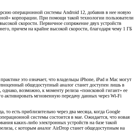
-версию операционной системы Android 12, добавив в нее новую
очной» корпорации. При помощи такой технологии пользователи
ь высокой скорости. Первичное сопряжение двух устройств
з него, причем на крайне высокой скорости, благодаря чему 1 ГБ
рактике это означает, что владельцы iPhone, iPad и Mac могут
полноценный общедоступный аналог станет доступен лишь в
, однако, возможно, к моменту релиза «поисковой гигант» ее
его активировать мгновенную передачу данных через Wi-Fi
, то есть приблизительно через два месяца, когда Google
перационной системы состоится в мае. Ожидается, что новая
ования каких-либо электронных устройств на базе такой
релиза, с которым аналог AirDrop станет общедоступным на