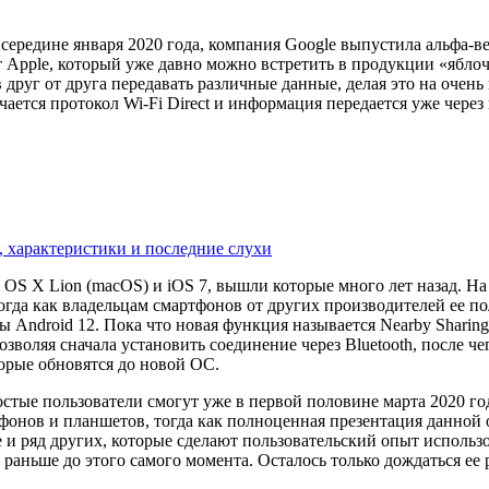
 в середине января 2020 года, компания Google выпустила альфа
от Apple, который уже давно можно встретить в продукции «ябл
 друг от друга передавать различные данные, делая это на очен
лючается протокол Wi-Fi Direct и информация передается уже чере
а, характеристики и последние слухи
OS X Lion (macOS) и iOS 7, вышли которые много лет назад. На п
 тогда как владельцам смартфонов от других производителей ее 
 Android 12. Пока что новая функция называется Nearby Sharing
озволяя сначала установить соединение через Bluetooth, после ч
торые обновятся до новой ОС.
остые пользователи смогут уже в первой половине марта 2020 года
онов и планшетов, тогда как полноценная презентация данной о
е и ряд других, которые сделают пользовательский опыт использ
раньше до этого самого момента. Осталось только дождаться ее 