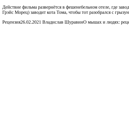
Действие фильма развернётся в фешенебельном отеле, где зав
Грэйс Морец) заводит кота Тома, чтобы тот разобрался с грызу
Рецензия
26.02.2021 Владислав Шуравин
О мышах и людях: рец