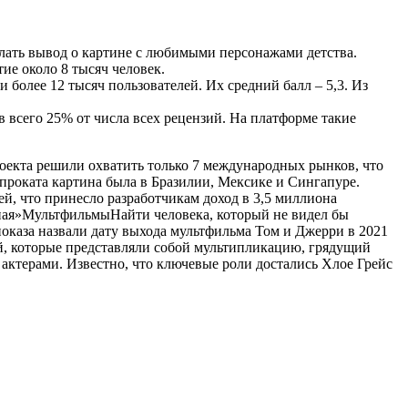
лать вывод о картине с любимыми персонажами детства.
ие около 8 тысяч человек.
и более 12 тысяч пользователей. Их средний балл –
5,3
. Из
в всего
25%
от числа всех рецензий. На платформе такие
оекта решили охватить только 7 международных рынков, что
проката картина была в Бразилии, Мексике и Сингапуре.
ей, что принесло разработчикам доход в
3,5
миллиона
ная
»
Мультфильмы
Найти человека, который не видел бы
оказа назвали дату выхода мультфильма Том и Джерри в 2021
ий, которые представляли собой мультипликацию, грядущий
ктерами. Известно, что ключевые роли достались Хлое Грейс