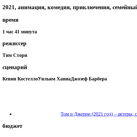
2021, анимация, комедия, приключения, семейн
время
1 час 41 минута
режиссер
Тим Стори
сценарий
Кевин Костелло
Уильям Ханна
Джозеф Барбера
Том и Джерри (2021 год) – актеры,
бюджет