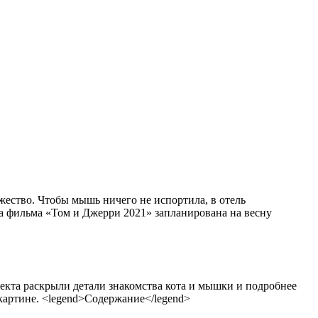
ржество. Чтобы мышь ничего не испортила, в отель
ода фильма «Том и Джерри 2021» запланирована на весну
кта раскрыли детали знакомства кота и мышки и подробнее
картине. <legend>Содержание</legend>