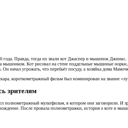
0 года. Правда, тогда их звали кот Джаспер и мышонок Джинкс
за мышонком. Кот рисовал на стене поддельные мышиные норки, 
Он начал угрожать, что перебьёт посуду, а хозяйка дома Мамочка
Оскара, короткометражный фильм был номинирован на звание «
сь зрителям
ел полнометражный мультфильм, в котором они заговорили. И зр
вождение. После провала полнометражки, история о коте и мыш