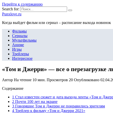
Перейти к содержанию
Search for:
Punxlove.ru
Когда выйдет фильм или сериал – расписание выхода новинок
Фильмы
Сериалы
Мультфильмы
Аниме
Игры
Трейлеры
Интересное
«Том и Джерри» — все о перезагрузке 
Автор
На чтение
10 мин.
Просмотров
20
Опубликовано
02.04.
Содержание
1 Стал известен сюжет и дата выхода ленты «Том и Джер
2 Почти 100 лет на экране
3 Говорящие Том и Джерри не понравились зрителям
4 Трейлер к фильму «Том и Джерри 2021»