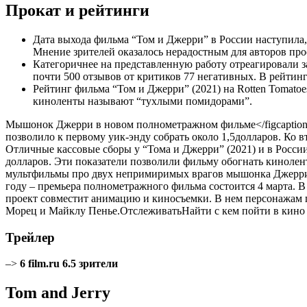
Прокат и рейтинги
Дата выхода фильма “Том и Джерри” в России наступила
Мнение зрителей оказалось нерадостным для авторов про
Категоричнее на представленную работу отреагировали з
почти 500 отзывов от критиков 77 негативных. В рейтинге
Рейтинг фильма “Том и Джерри” (2021) на Rotten Tomato
киноленты называют “тухлыми помидорами”.
Мышонок Джерри в новом полнометражном фильме</figcaption>
позволило к первому уик-энду собрать около
1,5
долларов. Ко 
Отличные кассовые сборы у “Тома и Джерри” (2021) и в России
долларов. Эти показатели позволили фильму обогнать киноленту
мультфильмы про двух непримиримых врагов мышонка Джерри и 
году – премьера полнометражного фильма состоится 4 марта. В
проект совместит анимацию и киносъемки. В нем персонажам п
Морец и Майклу Пенье.
Отслеживать
Найти с кем пойти в кин
Трейлер
–>
6
film.ru
6.5
зрители
Tom and Jerry