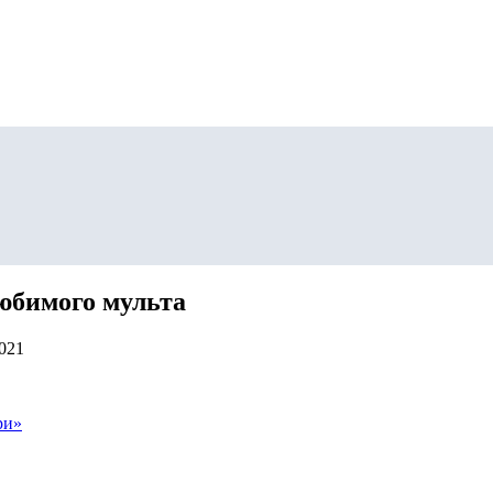
любимого мульта
2021
ри»