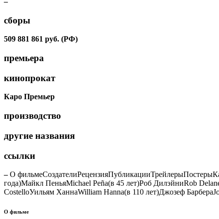
–
сборы
509 881 861 руб. (РФ)
премьера
кинопрокат
Каро Премьер
производство
другие названия
ссылки
–
О фильме
СоздателиРецензияПубликацииТрейлерыПостерыКадр
года)
Майкл Пенья
Michael Peña
(в 45 лет)
Роб Дилэйни
Rob Delan
Costello
Уильям Ханна
William Hanna
(в 110 лет)
Джозеф Барбера
J
О фильме