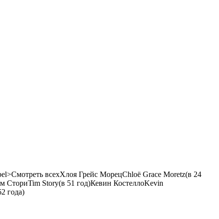
el>Смотреть всех
Хлоя Грейс Морец
Chloë Grace Moretz
(в 24
м Стори
Tim Story
(в 51 год)
Кевин Костелло
Kevin
62 года)