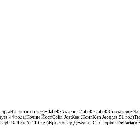
ыНовости по теме<label>Актеры</label><label>Создатели</lab
ey
(в 44 года)
Колин Йост
Colin Jost
Кен Жонг
Ken Jeong
(в 51 год)
Ти
oseph Barbera
(в 110 лет)
Кристофер ДеФариа
Christopher DeFaria
(в 