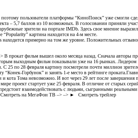
, поэтому пользователи платформы “КиноПоиск” уже смогли сде
екта –
5,7
баллов из 10 возможных. В голосовании приняли участ
арубежные зрители на портале IMDb. Здесь свое мнение выразил
 “Popularity” картина находится на 4-м месте.
es находится примерно на том же уровне. Положительных отзыво
 В прокат фильм вышел около месяца назад. Сначала авторы пр
вторым выходным фильм показывали уже на 16 рынках. Лидером 
. С 25 по 28 февраля картину посмотрели почти миллион зрител
 “Конек-Горбунок” и занять 1-е место в рейтинге проката.
Глав
кота Тома невозможно. И вот через 29 лет после завершения п
 мире проект стартует уже 25 февраля. В отличие от старых сер
редстоит взаимодействовать с людьми, сыгранными реальными а
о Смотреть на МегаФон ТВ –> –>
► Смотреть трейлер