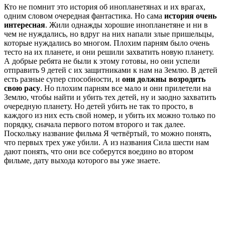
Кто не помнит это история об инопланетянах и их врагах,
одним словом очередная фантастика. Но сама
история очень
интересная
. Жили однажды хорошие инопланетяне и ни в
чем не нуждались, но вдруг на них напали злые пришельцы,
которые нуждались во многом. Плохим парням было очень
тесто на их планете, и они решили захватить новую планету.
А добрые ребята не были к этому готовы, но они успели
отправить 9 детей с их защитниками к нам на Землю. В детей
есть разные супер способности, и
они должны возродить
свою расу
. Но плохим парням все мало и они прилетели на
Землю, чтобы найти и убить тех детей, ну и заодно захватить
очередную планету. Но детей убить не так то просто, в
каждого из них есть свой номер, и убить их можно только по
порядку, сначала первого потом второго и так далее.
Поскольку название фильма Я четвёртый, то можно понять,
что первых трех уже убили. А из названия Сила шести нам
дают понять, что они все соберутся воедино во втором
фильме, дату выхода которого вы уже знаете.