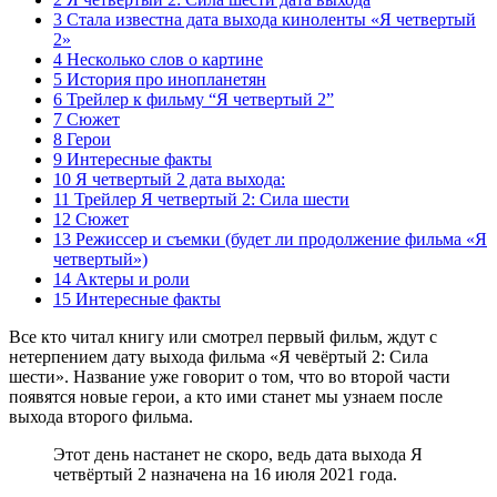
3 Стала известна дата выхода киноленты «Я четвертый
2»
4 Несколько слов о картине
5 История про инопланетян
6 Трейлер к фильму “Я четвертый 2”
7 Сюжет
8 Герои
9 Интересные факты
10 Я четвертый 2 дата выхода:
11 Трейлер Я четвертый 2: Сила шести
12 Сюжет
13 Режиссер и съемки (будет ли продолжение фильма «Я
четвертый»)
14 Актеры и роли
15 Интересные факты
Все кто читал книгу или смотрел первый фильм, ждут с
нетерпением дату выхода фильма «Я чевёртый 2: Сила
шести». Название уже говорит о том, что во второй части
появятся новые герои, а кто ими станет мы узнаем после
выхода второго фильма.
Этот день настанет не скоро, ведь дата выхода Я
четвёртый 2 назначена на
16 июля 2021 года
.