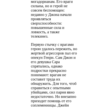
могадорианам. Его враги
сильны, но и герой не
совсем беспомощен:
недавно у Джона начали
проявляться
сверхспособности:
повышенные сила и
ловкость, а также
телекинез.
Первую стычку с врагами
герою удалось пережить, но
жертвой агрессоров пал его
опекун Генри. Сам Джон и
его девушка Сара
спрятались, однако
подростки прекрасно
понимают: врагам не
составит труда их
обнаружить. Для того, чтоб
справиться с опытными
убийцами, сил парня явно
недостаточно. Но внезапно
приходит помощь от его
соплеменницы. Джейн