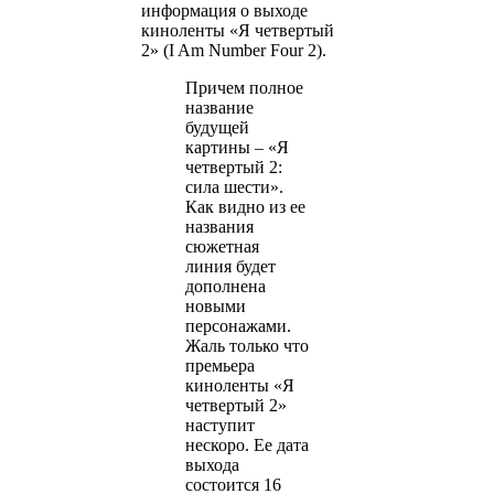
информация о выходе
киноленты «Я четвертый
2» (I Am Number Four 2).
Причем полное
название
будущей
картины – «Я
четвертый 2:
сила шести».
Как видно из ее
названия
сюжетная
линия будет
дополнена
новыми
персонажами.
Жаль только что
премьера
киноленты «Я
четвертый 2»
наступит
нескоро. Ее дата
выхода
состоится 16