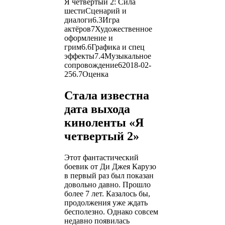
Я четвертый 2: Сила
шести
Сценарий и
диалоги
6.3
Игра
актёров
7
Художественное
оформление и
грим
6.6
Графика и спец
эффекты
7.4
Музыкальное
сопровождение
6
2018-02-
25
6.7
Оценка
Стала известна
дата выхода
киноленты «Я
четвертый 2»
Этот фантастический
боевик от Ди Джея Карузо
в первый раз был показан
довольно давно. Прошло
более 7 лет. Казалось бы,
продолжения уже ждать
бесполезно. Однако совсем
недавно появилась