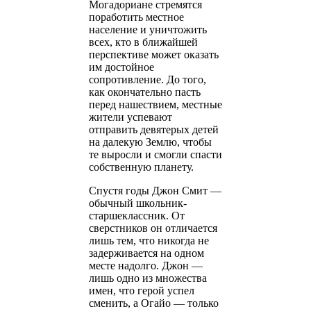
Могадориане стремятся
поработить местное
население и уничтожить
всех, кто в ближайшей
перспективе может оказать
им достойное
сопротивление. До того,
как окончательно пасть
перед нашествием, местные
жители успевают
отправить девятерых детей
на далекую Землю, чтобы
те выросли и смогли спасти
собственную планету.
Спустя годы Джон Смит —
обычный школьник-
старшеклассник. От
сверстников он отличается
лишь тем, что никогда не
задерживается на одном
месте надолго. Джон —
лишь одно из множества
имен, что герой успел
сменить, а Огайо — только