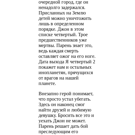
очередной город, где он
ненадолго задержался.
Присланных на Землю
детей можно уничтожить
лишь в определенном
порядке. Джон в этом
списке четвертый. Трое
предшественников уже
мертвы. Парень знает это,
ведь каждая смерть
оставляет ожог на его ноге.
Дата выхода Я четвертый 2
покажет нам и остальных
инопланетян, прячущихся
от врагов на нашей
планете.
Внезапно герой понимает,
что просто устал убегать.
Здесь он наконец смог
найти друзей и любимую
девушку. Бросить все это и
уехать Джон не может.
Парень решает дать бой
преследующим его