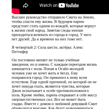
Высшее руководство отправило Смита на Землю,
чтобы спасти ему жизнь. В будущем парню
предстоит стать одним из вождей, которые вернут
к жизни свой народ. Заметая следы юноше
приходиться кочевать из города в город. У него
нет друзей. Да и времени на них тоже нет.
Я четвертый 2: Сила шести, актёры: Алекс
Петтифер
Он постоянно меняет не только учебные
заведения, но и имена. С каждым переездом жизнь
начинается с ноля. Попав в Огайо молодой
человек уже не хочет жить в бегах. Ему
понравился город. Он прикипел к нему всем
естеством. Еще одной причиной, по которой он не
хочет никуда ехать, являются чувства, которые
Джон испытывает к особе противоположного
пола. Кроме любви, парень открывает в себе массу
сверхъестественных сил. Все не может быть
гладко. Вместе с домом и любимой девушкой Смит
обзаводится врагами. Как будут разворачиваться