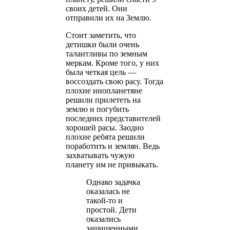
своих детей. Они
отправили их на Землю.
Стоит заметить, что
детишки были очень
талантливы по земным
меркам. Кроме того, у них
была четкая цель —
воссоздать свою расу. Тогда
плохие инопланетяне
решили прилететь на
землю и погубить
последних представителей
хорошей расы. Заодно
плохие ребята решили
поработить и землян. Ведь
захватывать чужую
планету им не привыкать.
Однако задачка
оказалась не
такой-то и
простой. Дети
оказались
защищенными