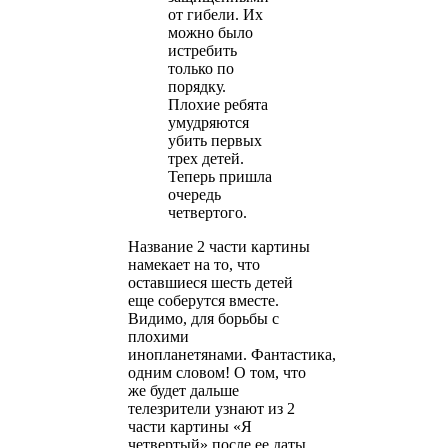
от гибели. Их
можно было
истребить
только по
порядку.
Плохие ребята
умудряются
убить первых
трех детей.
Теперь пришла
очередь
четвертого.
Название 2 части картины
намекает на то, что
оставшиеся шесть детей
еще соберутся вместе.
Видимо, для борьбы с
плохими
инопланетянами. Фантастика,
одним словом! О том, что
же будет дальше
телезрители узнают из 2
части картины «Я
четвертый» после ее даты