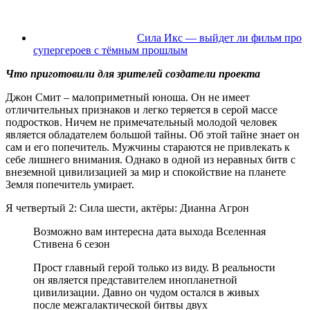
Сила Икс — выйдет ли фильм про
супергероев с тёмным прошлым
Что приготовили для зрителей создатели проекта
Джон Смит – малоприметный юноша. Он не имеет
отличительных признаков и легко теряется в серой массе
подростков. Ничем не примечательный молодой человек
является обладателем большой тайны. Об этой тайне знает он
сам и его попечитель. Мужчины стараются не привлекать к
себе лишнего внимания. Однако в одной из неравных битв с
внеземной цивилизацией за мир и спокойствие на планете
Земля попечитель умирает.
Я четвертый 2: Сила шести, актёры: Дианна Агрон
Возможно вам интересна дата выхода Вселенная
Стивена 6 сезон
Прост главный герой только из виду. В реальности
он является представителем инопланетной
цивилизации. Давно он чудом остался в живых
после межгалактической битвы двух