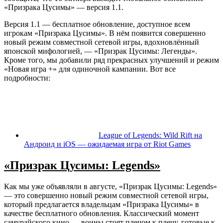
«Призрака Цусимы» — версия 1.1.
Версия 1.1 — бесплатное обновление, доступное всем
игрокам «Призрака Цусимы». В нём появится совершенно
новый режим совместной сетевой игры, вдохновлённый
японской мифологией, — «Призрак Цусимы: Легенды».
Кроме того, мы добавили ряд прекрасных улучшений и режим
«Новая игра +» для одиночной кампании. Вот все
подробности:
League of Legends: Wild Rift на
Андроид и iOS — ожидаемая игра от Riot Games
«Призрак Цусимы: Legends»
Как мы уже объявляли в августе, «Призрак Цусимы: Legends»
— это совершенно новый режим совместной сетевой игры,
который предлагается владельцам «Призрака Цусимы» в
качестве бесплатного обновления. Классический момент
самурайского кино — воины стоят плечом к плечу, готовые к