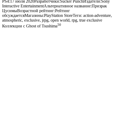
PS4:17 июля 2020Разработчики:Sucker PunchИздатели:Sony
Interactive EntertainmentАльтернативное название:Призрак
ЦусимыВозрастной рейтинг:Рейтинг
обсуждаетсяМагазины:PlayStation StoreТеги: action-adventure,
atmospheric, exclusive, jrpg, open world, rpg, true exclusive
50
Коллекции с Ghost of Tsushima