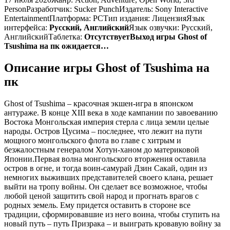
PersonРазработчик: Sucker PunchИздатель: Sony Interactive
EntertainmentПлатформа: PCТип издания: ЛицензияЯзык
интерфейса:
Русский, Английский
Язык озвучки: Русский,
АнглийскийТаблетка:
Отсутствует
Выход игры Ghost of
Tsushima на пк ожидается…
Описание игры Ghost of Tsushima на
пк
Ghost of Tsushima – красочная экшен-игра в японском
антураже. В конце XIII века в ходе кампании по завоеванию
Востока Монгольская империя стерла с лица земли целые
народы. Остров Цусима – последнее, что лежит на пути
мощного монгольского флота во главе с хитрым и
безжалостным генералом Хотун-ханом до материковой
Японии.Первая волна монгольского вторжения оставила
остров в огне, и тогда воин-самурай Дзин Сакай, один из
немногих выживших представителей своего клана, решает
выйти на тропу войны. Он сделает все возможное, чтобы
любой ценой защитить свой народ и прогнать врагов с
родных земель. Ему придется оставить в стороне все
традиции, сформировавшие из него воина, чтобы ступить на
новый путь – путь Призрака – и выиграть кровавую войну за