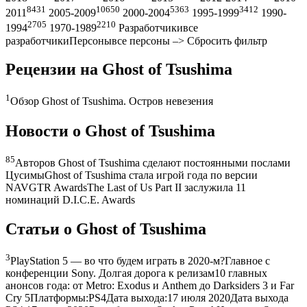
8431
10650
5363
3412
2011
2005-2009
2000-2004
1995-1999
1990-
2705
2210
1994
1970-1989
Разработчикивсе
разработчикиПерсонывсе персоны –> Сбросить фильтр
Рецензии на Ghost of Tsushima
1
Обзор Ghost of Tsushima. Остров невезения
Новости о Ghost of Tsushima
85
Авторов Ghost of Tsushima сделают постоянными послами
ЦусимыGhost of Tsushima стала игрой года по версии
NAVGTR AwardsThe Last of Us Part II заслужила 11
номинаций D.I.C.E. Awards
Статьи о Ghost of Tsushima
3
PlayStation 5 — во что будем играть в 2020-м?Главное с
конференции Sony. Долгая дорога к релизам10 главных
анонсов года: от Metro: Exodus и Anthem до Darksiders 3 и Far
Cry 5Платформы:PS4Дата выхода:17 июля 2020Дата выхода