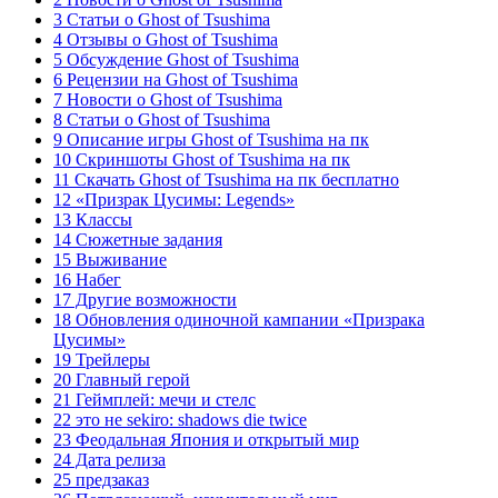
3 Статьи о Ghost of Tsushima
4 Отзывы о Ghost of Tsushima
5 Обсуждение Ghost of Tsushima
6 Рецензии на Ghost of Tsushima
7 Новости о Ghost of Tsushima
8 Статьи о Ghost of Tsushima
9 Описание игры Ghost of Tsushima на пк
10 Скриншоты Ghost of Tsushima на пк
11 Скачать Ghost of Tsushima на пк бесплатно
12 «Призрак Цусимы: Legends»
13 Классы
14 Сюжетные задания
15 Выживание
16 Набег
17 Другие возможности
18 Обновления одиночной кампании «Призрака
Цусимы»
19 Трейлеры
20 Главный герой
21 Геймплей: мечи и стелс
22 это не sekiro: shadows die twice
23 Феодальная Япония и открытый мир
24 Дата релиза
25 предзаказ