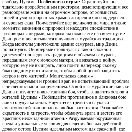
свободу Цусимы.
Особенности игры:
• Странствуйте по
тщательно проработанным просторам, демонстрирующим все
разнообразие жизни на огромном острове, от холмистых
полей и умиротворенных храмов до древних лесов, деревень
и суровых скал. Почувствуйте все великолепие мира в тихие
моменты единения с природой и находите спокойствие в
разговорах с людьми, которым вы помогаете на своем пути.•
Дзин рос и воспитывался в лучших самурайских традициях.
Когда монголы уничтожили армию самураев, мир Дзина
пошатнулся. Он впервые столкнулся с такой сложной
дилеммой: последовать традициям и обычаям самураев,
переданным ему с молоком матери, и ввязаться в войну,
которую ему не выиграть, либо пойти наперекор своему
благородному воспитанию, чтобы любой ценой защитить
остров и его жителей.• Монгольская армия –
непредсказуемый и грозный враг, не испытывающий проблем
с численностью и вооружением. Освойте самурайские навыки
Дзина и изучите новые тактики боя, чтобы защитить остров и
жителей Цусимы.• Побеждайте противников в ближнем бою,
ловко орудуя катаной. Научитесь стрелять из лука со
смертоносной точностью на любые расстояния. Развивайте
скрытность и хитрость, чтобы обмануть врага и застать его
врасплох неожиданной атакой.• Разрушаемая окружающая
среда и уникальные условия для ведения боевых действий
делают остров Цусима идеальным местом для сражений, где