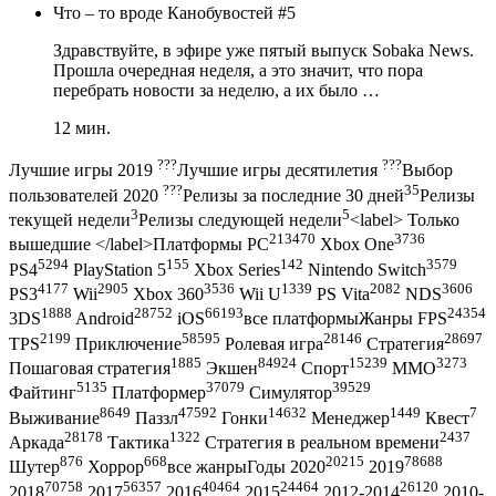
Что – то вроде Канобувостей #5
Здравствуйте, в эфире уже пятый выпуск Sobaka News.
Прошла очередная неделя, а это значит, что пора
перебрать новости за неделю, а их было …
12 мин.
???
???
Лучшие игры 2019
Лучшие игры десятилетия
Выбор
???
35
пользователей 2020
Релизы за последние 30 дней
Релизы
3
5
текущей недели
Релизы следующей недели
<label> Только
213470
3736
вышедшие </label>Платформы PC
Xbox One
5294
155
142
3579
PS4
PlayStation 5
Xbox Series
Nintendo Switch
4177
2905
3536
1339
2082
3606
PS3
Wii
Xbox 360
Wii U
PS Vita
NDS
1888
28752
66193
24354
3DS
Android
iOS
все платформыЖанры FPS
2199
58595
28146
28697
TPS
Приключение
Ролевая игра
Стратегия
1885
84924
15239
3273
Пошаговая стратегия
Экшен
Спорт
MMO
5135
37079
39529
Файтинг
Платформер
Симулятор
8649
47592
14632
1449
7
Выживание
Паззл
Гонки
Менеджер
Квест
28178
1322
2437
Аркада
Тактика
Стратегия в реальном времени
876
668
20215
78688
Шутер
Хоррор
все жанрыГоды 2020
2019
70758
56357
40464
24464
26120
2018
2017
2016
2015
2012-2014
2010-