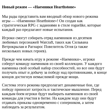
Новый режим — «Наемники Hearthstone»
Мы рады представить вам вводный обзор нового режима
игры — «Наемники Hearthstone»! Он создан как
стратегическая RPG с заданиями в стиле roguelike, которые
каждый раз предлагают новые испытания.
Игроки смогут собирать отряд наемников из десятков
любимых персонажей Warcraft, таких как Сильвана
Ветрокрылая и Рагнарос Повелитель Огня (а также
нескольких новых героев).
Прежде чем начать игру в режиме «Наемники», игроки
соберут команду наемников из своей коллекции. У каждого
наемника свой особый набор способностей, но все они будут
получать опыт и добычу за победу над противниками, в конце
концов достигнув немыслимой прежде мощи.
Система этого режима предполагает динамичные бои, где
победу приносит хитрость и тактическое мышление. Перед
каждым боем игроки будут выбирать наемников из своей
команды для участия в битве. На каждом ходу они будут
отдавать приказы одновременно с соперником, а затем
наблюдать за результатом.