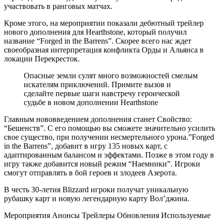
участвовать в ранговых матчах.
Кроме этого, на мероприятии показали дебютный трейлер
нового дополнения для Hearthstone, который получил
название “Forged in the Barrens”. Скорее всего нас ждет
своеобразная интерпретация конфликта Орды и Альянса в
локации Перекресток.
Опасные земли сулят много возможностей смелым
искателям приключений. Примите вызов и
сделайте первые шаги навстречу героической
судьбе в новом дополнении Hearthstone
Главным нововведением дополнения станет Свойство:
“Бешенств”. С его помощью вы сможете значительно усилить
свое существо, при получении несмертельного урона.”Forged
in the Barrens”, добавит в игру 135 новых карт, с
адаптированным балансом и эффектами. Позже в этом году в
игру также добавится новый режим “Наемники”. Игроки
смогут отправлять в бой героев и злодеев Азерота.
В честь 30-летия Blizzard игроки получат уникальную
рубашку карт и новую легендарную карту Вол’джина.
Мероприятия Анонсы Трейлеры Обновления
Используемые