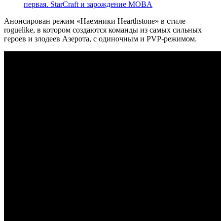
первая. StarCraft и зарождение MOBA
Анонсирован режим «Наемники Hearthstone» в стиле
roguelike, в котором создаются команды из самых сильных
героев и злодеев Азерота, с одиночным и PVP-режимом.