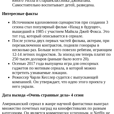
юного Уилла и старшеклассника Джонатана.
Самостоятельно воспитывает детей, разведена.
Интересные факты
Источником вдохновения сценаристов при создании 3
сезона стал популярный фильм «Назад в будущее»,
вышедший в 1985 с участием Майкла Джей Фокса. Это
тот год, который описывается в сериале.
После успеха двух первых частей фильма, актерам, при
перезаключении контрактов, подняли гонорары в
несколько раз. Больше всего повезло ребятам, играющим
12-14 летних подростков. За эпизод им теперь платят по
250 тысяч долларов (раньше было всего 20).
Осенью 2017 года выпущена игра для сенсорных
гаджетов по мотивам сериала, в которой можно
встретить узнаваемые локации.
Режиссер Чарли Кесслер судится с выпускающей
компанией. Он утверждает, что идею этого проекта у
него украли.
Дата выхода «Очень странные дела» 4 сезон
Американский сериал в жанре научной фантастики выиграл
множество почетных наград на кинофестивалях по разным
категориям. Он является коммерчески успешным, и Netflix не