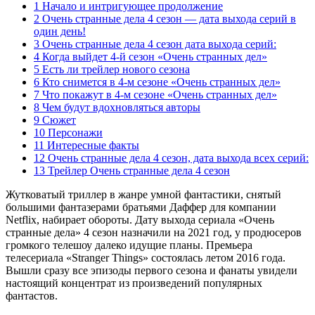
1 Начало и интригующее продолжение
2 Очень странные дела 4 сезон — дата выхода серий в
один день!
3 Очень странные дела 4 сезон дата выхода серий:
4 Когда выйдет 4-й сезон «Очень странных дел»
5 Есть ли трейлер нового сезона
6 Кто снимется в 4-м сезоне «Очень странных дел»
7 Что покажут в 4-м сезоне «Очень странных дел»
8 Чем будут вдохновляться авторы
9 Сюжет
10 Персонажи
11 Интересные факты
12 Очень странные дела 4 сезон, дата выхода всех серий:
13 Трейлер Очень странные дела 4 сезон
Жутковатый триллер в жанре умной фантастики, снятый
большими фантазерами братьями Даффер для компании
Netflix, набирает обороты. Дату выхода сериала «Очень
странные дела» 4 сезон назначили на 2021 год, у продюсеров
громкого телешоу далеко идущие планы. Премьера
телесериала «Stranger Things» состоялась летом 2016 года.
Вышли сразу все эпизоды первого сезона и фанаты увидели
настоящий концентрат из произведений популярных
фантастов.