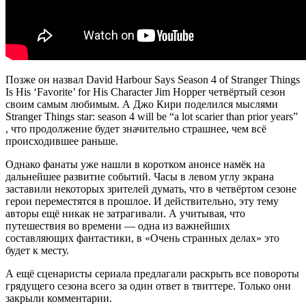
Позже он назвал
David Harbour Says Season 4 of Stranger Things
Is His ‘Favorite’ for His Character Jim Hopper
четвёртый сезон
своим самым любимым. А Джо Кири поделился мыслями
Stranger Things star: season 4 will be “a lot scarier than prior years”
, что продолжение будет значительно страшнее, чем всё
происходившее раньше.
Однако фанаты уже нашли в коротком анонсе намёк на
дальнейшее развитие событий. Часы в левом углу экрана
заставили некоторых зрителей думать, что в четвёртом сезоне
герои переместятся в прошлое. И действительно, эту тему
авторы ещё никак не затрагивали. А учитывая, что
путешествия во времени — одна из важнейших
составляющих фантастики, в «Очень странных делах» это
будет к месту.
А ещё сценаристы сериала предлагали раскрыть все повороты
грядущего сезона всего за один ответ в твиттере. Только они
закрыли комментарии.