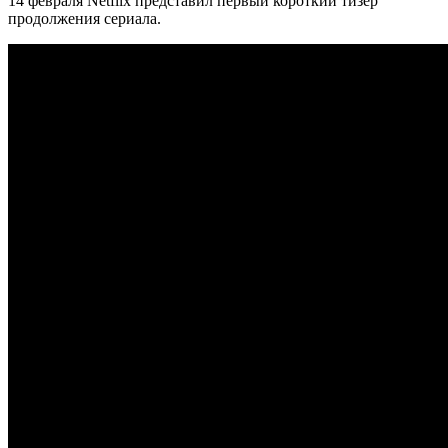
14 февраля Netflix представил первый короткий тизер
продолжения сериала.