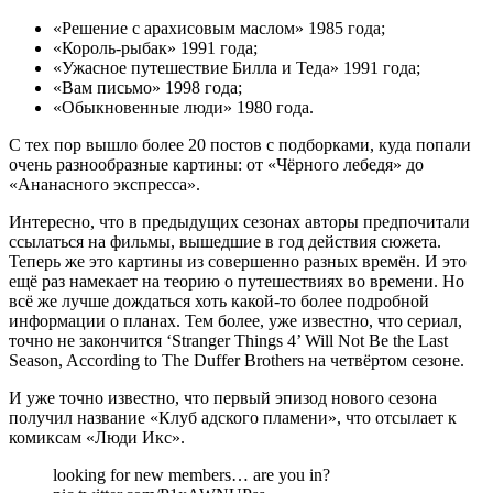
«Решение с арахисовым маслом» 1985 года;
«Король-рыбак» 1991 года;
«Ужасное путешествие Билла и Теда» 1991 года;
«Вам письмо» 1998 года;
«Обыкновенные люди» 1980 года.
С тех пор вышло более 20 постов с подборками, куда попали
очень разнообразные картины: от «Чёрного лебедя» до
«Ананасного экспресса».
Интересно, что в предыдущих сезонах авторы предпочитали
ссылаться на фильмы, вышедшие в год действия сюжета.
Теперь же это картины из совершенно разных времён. И это
ещё раз намекает на теорию о путешествиях во времени. Но
всё же лучше дождаться хоть какой-то более подробной
информации о планах. Тем более, уже известно, что сериал,
точно не закончится
‘Stranger Things 4’ Will Not Be the Last
Season, According to The Duffer Brothers
на четвёртом сезоне.
И уже точно известно, что первый эпизод нового сезона
получил название «Клуб адского пламени», что отсылает к
комиксам «Люди Икс».
looking for new members… are you in?