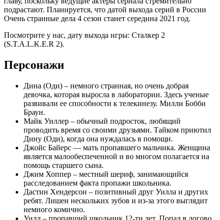
главу, поскольку ведущие актеры сериала стремительно
подрастают. Планируется, что датой выхода серий в России
Очень странные дела 4 сезон станет середина 2021 год.
Посмотрите у нас, дату выхода игры: Сталкер 2
(S.T.A.L.K.E.R 2).
Персонажи
Дина (Оди) – немного странная, но очень добрая
девочка, которая выросла в лаборатории. Здесь ученые
развивали ее способности к телекинезу. Милли Бобби
Браун.
Майк Уиллер – обычный подросток, любящий
проводить время со своими друзьями. Тайком приютил
Дину (Оди), когда она нуждалась в помощи.
Джойс Байерс — мать пропавшего мальчика. Женщина
является малообеспеченной и во многом полагается на
помощь старшего сына.
Джим Хоппер – местный шериф, занимающийся
расследованием факта пропажи школьника.
Дастин Хендерсон – позитивный друг Уилла и других
ребят. Лишен нескольких зубов и из-за этого выглядит
немного комично.
Уилл – пропавший школьник 12-ти лет. Попал в логово