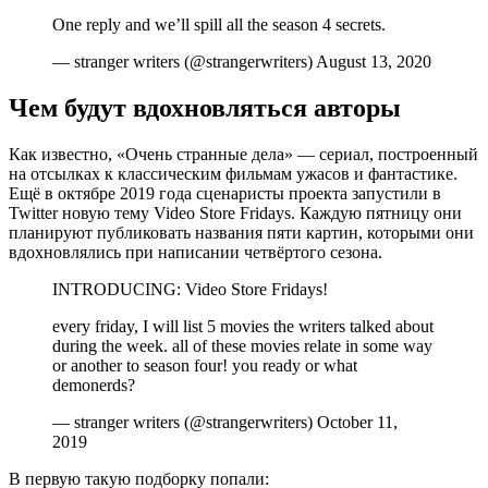
One reply and we’ll spill all the season 4 secrets.
— stranger writers (@strangerwriters) August 13, 2020
Чем будут вдохновляться авторы
Как известно, «Очень странные дела» — сериал, построенный
на отсылках к классическим фильмам ужасов и фантастике.
Ещё в октябре 2019 года сценаристы проекта запустили в
Twitter новую тему Video Store Fridays. Каждую пятницу они
планируют публиковать названия пяти картин, которыми они
вдохновлялись при написании четвёртого сезона.
INTRODUCING: Video Store Fridays!
every friday, I will list 5 movies the writers talked about
during the week. all of these movies relate in some way
or another to season four! you ready or what
demonerds?
— stranger writers (@strangerwriters) October 11,
2019
В первую такую подборку попали: