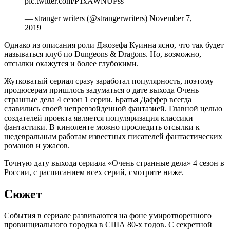
pic.twitter.com/P1xAWNUPss
— stranger writers (@strangerwriters) November 7,
2019
Однако из описания роли Джозефа Куинна ясно, что так будет
называться клуб по Dungeons & Dragons. Но, возможно,
отсылки окажутся и более глубокими.
Жутковатый сериал сразу заработал популярность, поэтому
продюсерам пришлось задуматься о дате выхода Очень
странные дела 4 сезон 1 серии. Братья Даффер всегда
славились своей непревзойденной фантазией. Главной целью
создателей проекта является популяризация классики
фантастики. В киноленте можно проследить отсылки к
шедевральным работам известных писателей фантастических
романов и ужасов.
Точную дату выхода сериала «Очень странные дела» 4 сезон в
России, с расписанием всех серий, смотрите ниже.
Сюжет
События в сериале развиваются на фоне умиротворенного
провинциального городка в США 80-х годов. С секретной