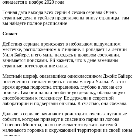
ожидается в ноябре 2020 года.
Точная дата выхода всех серий 4 сезона сериала Очень
странные дела и трейлер представлены внизу страницы, там
вы найдёте полное расписание
Сюжет
Действия сериала происходят в небольшом выдуманном
местечке, расположенном в Индиане. Пропадает 12-летний
Уилл Байерс, и его мать, находясь в шоковом состоянии,
занимается поисками. Ей кажется, что в деле замешаны
странные потусторонние силы.
Местный шериф, оказавшийся одноклассником Джойс Байерс,
постепенно начинает верить в слова матери Уилла. А в это
время друзья подростка отправились глубоко в лес на его
поиски. Там они нашли необычную девочку, обладающую
способностями к телекинезу. Ее держали в секретной
лаборатории и подвергали опытам. К счастью, она сбежала.
Дальше в сериале начинают происходить очень запутанные
события, которые приведут к спасению парня из логова
Теневого Монстра, но он не желает отпускать жителей
маленького городка и окружающей территории из своей зоны
влияния.