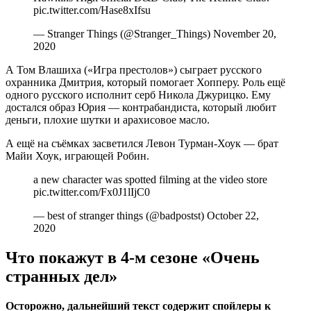
pic.twitter.com/Hase8xIfsu
— Stranger Things (@Stranger_Things) November 20,
2020
А Том Влашиха («Игра престолов») сыграет русского
охранника Дмитрия, который помогает Хопперу. Роль ещё
одного русского исполнит серб Никола Джурицко. Ему
достался образ Юрия — контрабандиста, который любит
деньги, плохие шутки и арахисовое масло.
А ещё на съёмках засветился Левон Турман-Хоук — брат
Майи Хоук, играющей Робин.
a new character was spotted filming at the video store
pic.twitter.com/Fx0J1lIjC0
— best of stranger things (@badpostst) October 22,
2020
Что покажут в 4-м сезоне «Очень
странных дел»
Осторожно, дальнейший текст содержит спойлеры к