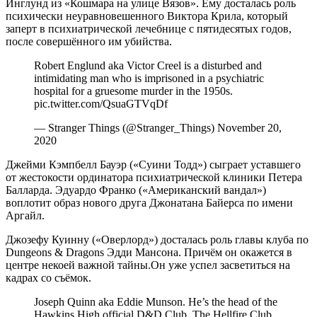
Инглунд из «Кошмара на улице Вязов». Ему досталась роль
психически неуравновешенного Виктора Крила, который
заперт в психиатрической лечебнице с пятидесятых годов,
после совершённого им убийства.
Robert Englund aka Victor Creel is a disturbed and
intimidating man who is imprisoned in a psychiatric
hospital for a gruesome murder in the 1950s.
pic.twitter.com/QsuaGTVqDf
— Stranger Things (@Stranger_Things) November 20,
2020
Джейми Кэмпбелл Бауэр («Суини Тодд») сыграет уставшего
от жестокости ординатора психиатрической клиники Петера
Балларда. Эдуардо Франко («Американский вандал»)
воплотит образ нового друга Джонатана Байерса по имени
Аргайл.
Джозефу Куинну («Оверлорд») досталась роль главы клуба по
Dungeons & Dragons Эдди Мансона. Причём он окажется в
центре некоей важной тайны.Он уже успел засветиться на
кадрах со съёмок.
Joseph Quinn aka Eddie Munson. He’s the head of the
Hawkins High official D&D Club, The Hellfire Club.