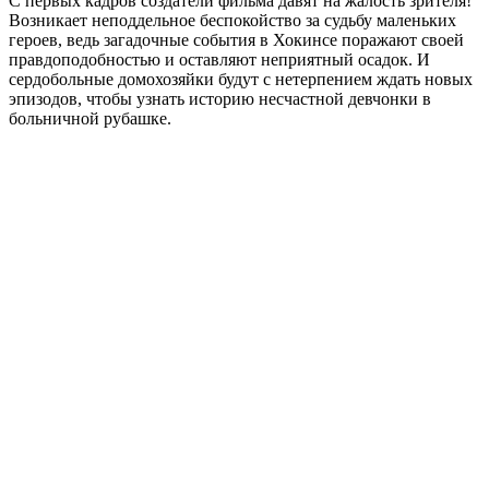
С первых кадров создатели фильма давят на жалость зрителя!
Возникает неподдельное беспокойство за судьбу маленьких
героев, ведь загадочные события в Хокинсе поражают своей
правдоподобностью и оставляют неприятный осадок. И
сердобольные домохозяйки будут с нетерпением ждать новых
эпизодов, чтобы узнать историю несчастной девчонки в
больничной рубашке.