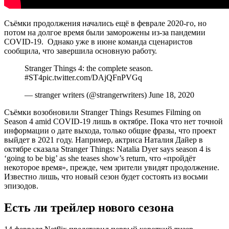
Съёмки продолжения начались ещё в феврале 2020-го, но
потом на долгое время были заморожены из-за пандемии
COVID-19. Однако уже в июне команда сценаристов
сообщила, что завершила основную работу.
Stranger Things 4: the complete season.
#ST4pic.twitter.com/DAjQFnPVGq
— stranger writers (@strangerwriters) June 18, 2020
Съёмки возобновили
Stranger Things Resumes Filming on
Season 4 amid COVID-19
лишь в октябре. Пока что нет точной
информации о дате выхода, только общие фразы, что проект
выйдет в 2021 году. Например, актриса Наталия Дайер в
октябре сказала
Stranger Things: Natalia Dyer says season 4 is
‘going to be big’ as she teases show’s return
, что «пройдёт
некоторое время», прежде, чем зрители увидят продолжение.
Известно лишь, что новый сезон будет состоять из восьми
эпизодов.
Есть ли трейлер нового сезона