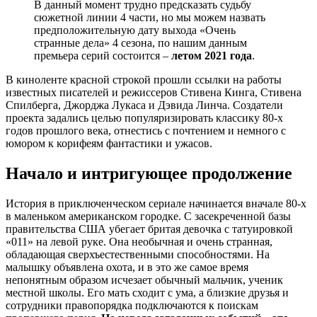
В данный момент трудно предсказать судьбу
сюжетной линии 4 части, но мы можем назвать
предположительную дату выхода «Очень
странные дела» 4 сезона, по нашим данным
премьера серий состоится –
летом 2021 года
.
В киноленте красной строкой прошли ссылки на работы
известных писателей и режиссеров Стивена Кинга, Стивена
Спилберга, Джорджа Лукаса и Дэвида Линча. Создатели
проекта задались целью популяризировать классику 80-х
годов прошлого века, отнестись с почтением и немного с
юмором к корифеям фантастики и ужасов.
Начало и интригующее продолжение
История в приключенческом сериале начинается вначале 80-х
в маленьком американском городке. С засекреченной базы
правительства США убегает бритая девочка с татуировкой
«011» на левой руке. Она необычная и очень странная,
обладающая сверхъестественными способностями. На
малышку объявлена охота, и в это же самое время
непонятным образом исчезает обычный мальчик, ученик
местной школы. Его мать сходит с ума, а близкие друзья и
сотрудники правопорядка подключаются к поискам