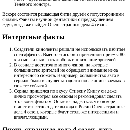
Теневого монстра.
Вскоре состоится решающая битва друзей с потусторонними
силами. Фанаты научной фантастики с предвкушением
ждут, когда же выйдет Очень странные дела 4 сезон.
Интересные факты
Создатели киноленты решили не использовать избитые
спецэффекты. Вместо этого они применили приемы 80-
х и смогли выиграть любовь и признание зрителей.
В сериале достаточно много ляпов, на которые
большинство зрителей не обращают внимание из-за
интересного сюжета. Например, большинство авто в
сериале были выпущены задолго после описываемых в
сюжете событий.
Сериал пришелся по вкусу Стивену Кингу он даже
лично просмотрел все сезоны и рекомендовал сделать
это своим фанатам. Остается надеяться, что вскоре
станет известно о дате выхода в Росии Очень странные
дела 4 сезон, которые будут столь же интересными и
впечатляющими.
Очень странные дела 4 сезон, дата