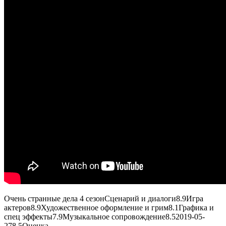
Очень странные дела 4 сезон
Сценарий и диалоги
8.9
Игра
актеров
8.9
Художественное оформление и грим
8.1
Графика и
спец эффекты
7.9
Музыкальное сопровождение
8.5
2019-05-
27
8.5
Оценка