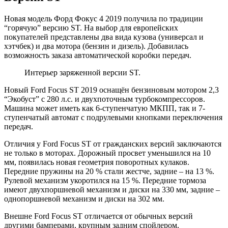
Новая модель Форд Фокус 4 2019 получила по традиции
“горячую” версию ST. На выбор для европейских
покупателей представлены два вида кузова (универсал и
хэтчбек) и два мотора (бензин и дизель). Добавилась
возможность заказа автоматической коробки передач.
Интерьер заряженной версии ST.
Новый Ford Focus ST 2019 оснащён бензиновым мотором 2,3
“Экобуст” с 280 л.с. и двухпоточным турбокомпрессоров.
Машина может иметь как 6-ступенчатую МКПП, так и 7-
ступенчатый автомат с подрулевыми кнопками переключения
передач.
Отличия у Ford Focus ST от гражданских версий заключаются
не только в моторах. Дорожный просвет уменьшился на 10
мм, появилась новая геометрия поворотных кулаков.
Передние пружины на 20 % стали жестче, задние – на 13 %.
Рулевой механизм укоротился на 15 %. Передние тормоза
имеют двухпоршневой механизм и диски на 330 мм, задние –
однопоршневой механизм и диски на 302 мм.
Внешне Ford Focus ST отличается от обычных версий
другими бамперами, крупным задним спойлером,