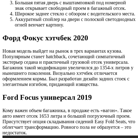
Большая пятая дверь с выштамповкой под номерной
знак открывает свободный проем в багажный отсек.
Широкое заднее стекло c обзором с водительского места.
Аккуратный спойлер на двери с полоской светодиодных
огней венчает картину.
Форд Фокус хэтчбек 2020
Новая модель выйдет на рынок в трех вариантах кузова.
Популярным станет hatchback, сочетающий симпатичный
экстерьер седана и практичный грузовой отсек универсала.
Багажник такой модификации увеличился до 1354-х литров у
нынешнего поколения. Визуально хэтчбек отличается
оформлением кормы. Был разработан дизайн задних стоек с
элегантным изгибом, придающий изящества.
Ford Focus универсал 2019
Кому важен объем багажника, в продаже есть «вагон». Такое
авто имеет отсек 1653 литра и большой погрузочный проем.
Присутствует опция складывания сидений Easy Fold Seats, что
облегчает трансформацию. Ровного пола не образуется – это
недостаток.