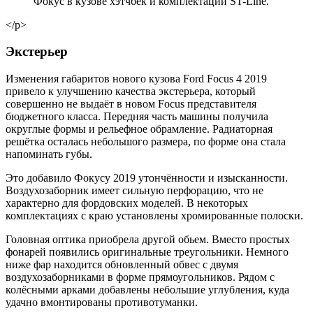
Фокус в кузове хэтчбек и комплектации ST-Line.
</p>
Экстерьер
Изменения габаритов нового кузова Ford Focus 4 2019
привело к улучшению качества экстерьера, который
совершенно не выдаёт в новом Focus представителя
бюджетного класса. Передняя часть машины получила
округлые формы и рельефное обрамление. Радиаторная
решётка осталась небольшого размера, по форме она стала
напоминать губы.
Это добавило Фокусу 2019 утончённости и изысканности.
Воздухозаборник имеет сильную перфорацию, что не
характерно для фордовских моделей. В некоторых
комплектациях с краю установлены хромированные полоски.
Головная оптика приобрела другой обьем. Вместо простых
фонарей появились оригинальные треугольники. Немного
ниже фар находится обновленный обвес с двумя
воздухозаборниками в форме прямоугольников. Рядом с
колёсными арками добавлены небольшие углубления, куда
удачно вмонтированы противотуманки.