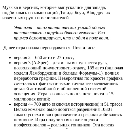
Музыка в версиях, которые выпускались для запада,
подбиралась из композиций Дэвида Боуи, Blur, других
известных групп и исполнителей.
Эта игра – итог титанических усилий одного
талантливого и трудолюбивого человека. Его
пример демонстрирует, что и один в поле воин.
Далее игра начала переиздаваться. Появились:
версия 2 – 650 авто и 27 трасс;
версия 3 (A-Spec) – для игры выпускается руль,
позволяющий почувствовать отдачу, 185 авто (включая
модели Ламборджини и болиды Формулы-1), полная
переработка графики. Невероятная по красоте графика
сочеталась с фантастической точностью мельчайших
деталей автомобилей и обновленной системой
освещения. Игра разошлась по планете почти в 15
миллионах копий;
версия 4– 700 авто (включая исторические) и 51 трасса.
Целью команды было добиться разрешения 1080 i –
такого успеха в воспроизведении графики добивались
немногие. Игра получила высокие оценки
профессионалов – реальных гонщиков. Эта версия