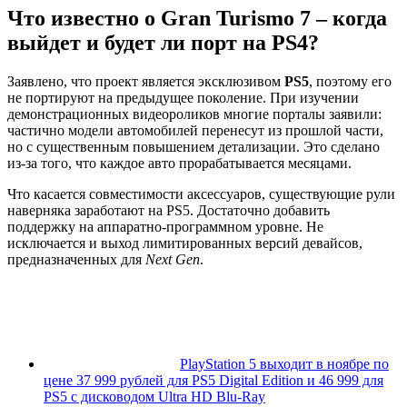
Что известно о Gran Turismo 7 – когда
выйдет и будет ли порт на PS4?
Заявлено, что проект является эксклюзивом
PS5
, поэтому его
не портируют на предыдущее поколение. При изучении
демонстрационных видеороликов многие порталы заявили:
частично модели автомобилей перенесут из прошлой части,
но с существенным повышением детализации. Это сделано
из-за того, что каждое авто прорабатывается месяцами.
Что касается совместимости аксессуаров, существующие рули
наверняка заработают на PS5. Достаточно добавить
поддержку на аппаратно-программном уровне. Не
исключается и выход лимитированных версий девайсов,
предназначенных для
Next
Gen
.
PlayStation 5 выходит в ноябре по
цене 37 999 рублей для PS5 Digital Edition и 46 999 для
PS5 с дисководом Ultra HD Blu-Ray