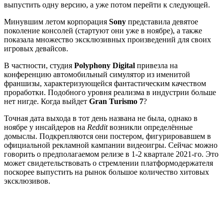
выпустить одну версию, а уже потом перейти к следующей.
Минувшим летом корпорация
Sony
представила девятое
поколение консолей (стартуют они уже в ноябре), а также
показала множество эксклюзивных произведений для своих
игровых девайсов.
В частности, студия
Polyphony
Digital
привезла на
конференцию автомобильный симулятор из именитой
франшизы, характеризующейся фантастическим качеством
проработки. Подобного уровня реализма в индустрии больше
нет нигде. Когда выйдет
Gran
Turismo 7
?
Точная дата выхода в тот день названа не была, однако в
ноябре у инсайдеров на
Reddit
возникли определённые
домыслы. Подкрепляются они постером, фигурировавшем в
официальной рекламной кампании видеоигры. Сейчас можно
говорить о предполагаемом релизе в 1-2 квартале 2021-го. Это
может свидетельствовать о стремлении платформодержателя
поскорее выпустить на рынок большое количество хитовых
эксклюзивов.