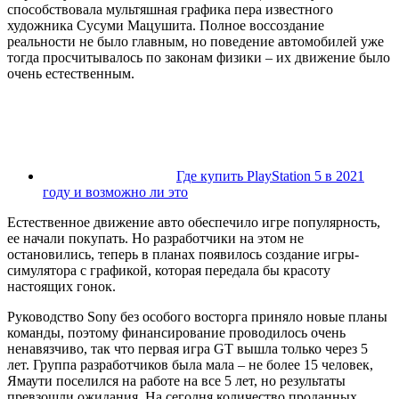
способствовала мультяшная графика пера известного
художника Сусуми Мацушита. Полное воссоздание
реальности не было главным, но поведение автомобилей уже
тогда просчитывалось по законам физики – их движение было
очень естественным.
Где купить PlayStation 5 в 2021
году и возможно ли это
Естественное движение авто обеспечило игре популярность,
ее начали покупать. Но разработчики на этом не
остановились, теперь в планах появилось создание игры-
симулятора с графикой, которая передала бы красоту
настоящих гонок.
Руководство Sony без особого восторга приняло новые планы
команды, поэтому финансирование проводилось очень
ненавязчиво, так что первая игра GT вышла только через 5
лет. Группа разработчиков была мала – не более 15 человек,
Ямаути поселился на работе на все 5 лет, но результаты
превзошли ожидания. На сегодня количество проданных