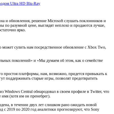
оводом Ultra HD Blu-Ray
на и обновления, решение Microsoft слушать поклонников и
ы по разумной цене, выглядят неплохо и продаются лучше,
остаточно ярко.
то может сулить нам посредственное обновление с Xbox Two,
сольных поколений» и «Мы думаем об этом, как о семействе
го простоя платформы, нам, возможно, придется привыкать к
ут поддерживать старые игры, позволят предотвратить
Windows Central обнародовал в своем профиле в Twitter, что
 имя (хотя им он пренебрег).
рдена, в течении двух лет слишком рано ожидать новой
од с 2019 по 2020 год аналитики прогнозируют, что Sony