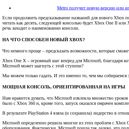
Metro получит новую версию или иг
Если продолжить предсказывание названий для нового Xbox п
читать как десять, следующей консолью будет Xbox One II или X
речь заходит о наименовании консоли.
НА ЧТО СПОСОБЕН НОВЫЙ
XBOX?
Что немного проще – предсказать возможности, которые смож
Xbox One X – огромный шаг вперед для Microsoft, благодаря к
Microsoft может шагнуть с этой ступени?
Мы можем только гадать. И это именно то, чем мы собираемся 
МОЩНАЯ КОНСОЛЬ, ОРИЕНТИРОВАННАЯ НА ИГРЫ
Нам нравится думать, что Microsoft извлекла множество уроко
было с Xbox 360 и, кроме того, запуск оказался омрачен комп
В результате PlayStation 4 взяла (и сохранила) лидерство в отн
Microsoft определенно решила многие из этих проблем с Xbox 
оборудования. Фактически, Microsoft пошла так далеко, что пол