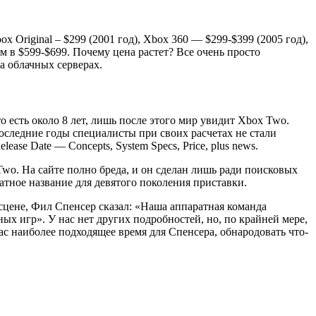
Original – $299 (2001 год), Xbox 360 — $299-$399 (2005 год),
м в $599-$699. Почему цена растет? Все очень просто
а облачных серверах.
 есть около 8 лет, лишь после этого мир увидит Xbox Two.
последние годы специалисты при своих расчетах не стали
ase Date — Concepts, System Specs, Price, plus news.
wo. На сайте полно бреда, и он сделан лишь ради поисковых
атное название для девятого поколения приставки.
 сцене, Фил Спенсер сказал: «Наша аппаратная команда
ых игр». У нас нет других подробностей, но, по крайней мере,
час наиболее подходящее время для Спенсера, обнародовать что-