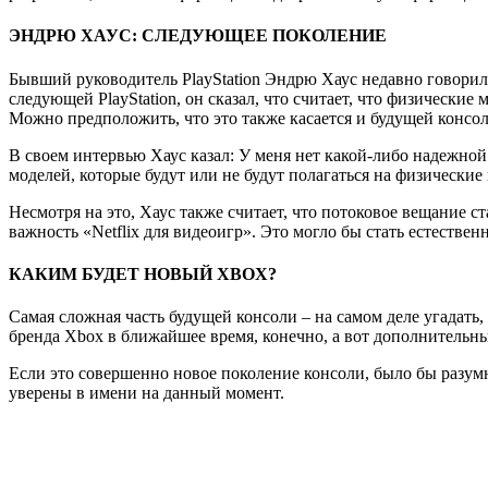
ЭНДРЮ ХАУС: СЛЕДУЮЩЕЕ ПОКОЛЕНИЕ
Бывший руководитель PlayStation Эндрю Хаус недавно говорил 
следующей PlayStation, он сказал, что считает, что физически
Можно предположить, что это также касается и будущей консо
В своем интервью Хаус казал: У меня нет какой-либо надежной
моделей, которые будут или не будут полагаться на физические
Несмотря на это, Хаус также считает, что потоковое вещание с
важность «Netflix для видеоигр». Это могло бы стать естест
КАКИМ БУДЕТ НОВЫЙ
XBOX?
Самая сложная часть будущей консоли – на самом деле угадать,
бренда Xbox в ближайшее время, конечно, а вот дополнительны
Если это совершенно новое поколение консоли, было бы разумно
уверены в имени на данный момент.