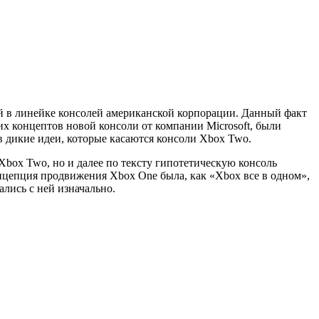
ей в линейке консолей американской корпорации. Данный факт
ких концептов новой консоли от компании Microsoft, были
в дикие идеи, которые касаются консоли Xbox Two.
Xbox Two, но и далее по тексту гипотетическую консоль
онцепция продвижения Xbox One была, как «Xbox все в одном»,
лись с ней изначально.