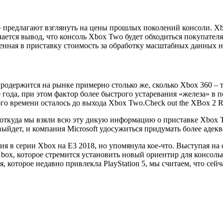
редлагают взглянуть на цены прошлых поколений консоли. Xbox 
лается вывод, что консоль Xbox Two будет обходиться покупателя
енная в приставку стоимость за обработку масштабных данных н
одержится на рынке примерно столько же, сколько Xbox 360 – то
 года, при этом фактор более быстрого устаревания «железа» в 
о времени осталось до выхода Xbox Two.Check out the XBox 2 Rele
 откуда мы взяли всю эту дикую информацию о приставке Xbox T
ыйдет, и компания Microsoft удосужиться придумать более адекв
ия в серии Xbox на E3 2018, но упомянула кое-что. Выступая на
box, которое стремится установить новый ориентир для консольн
, которое недавно привлекла PlayStation 5, мы считаем, что сей