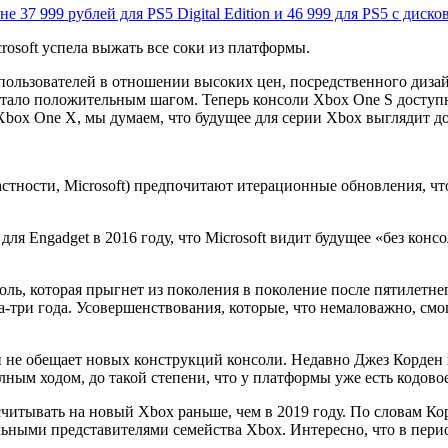
ене 37 999 рублей для PS5 Digital Edition и 46 999 для PS5 с диск
rosoft успела выжать все соки из платформы.
пользователей в отношении высоких цен, посредственного дизай
тало положительным шагом. Теперь консоли Xbox One S доступн
с Xbox One X, мы думаем, что будущее для серии Xbox выглядит д
астности, Microsoft) предпочитают итерационные обновления, ч
 для Engadget в 2016 году, что Microsoft видит будущее «без кон
оль, которая прыгнет из поколения в поколение после пятилетне
три года. Усовершенствования, которые, что немаловажно, смог
не обещает новых конструкций консоли. Недавно Джез Корден из 
ным ходом, до такой степени, что у платформы уже есть кодовое
считывать на новый Xbox раньше, чем в 2019 году. По словам Ко
тальными представителями семейства Xbox. Интересно, что в пери