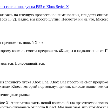
ры серии попадут на PS5 и Xbox Series X
олагаясь на текущую прогрессию наименования, придется опира
box II (2). Ладно, мы просто шутим. Несмотря ни на что, Micros
ет предложить новый Xbox.
оторому консоль смогла предложить 4К-игры и подключение от ПК
заняться. Присоединяйтесь.
в из сложного пуска Xbox One. Xbox One просто не смог предло
лектным Kinect, который подтолкнул ценник консоли выше, чем с
ошении доли рынка.
One X. Аппаратная часть новой консоли была практически полно
ностью отказалась от порта Kinect. Мы полагаем, что этот фокус