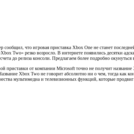
р сообщил, что игровая приставка Xbox One не станет последн
 «Xbox Two» резко возросло. В интернете появились десятки адс
чета до релиза консоли. Предлагаем более подробно окунуться 
ой приставки от компании Microsoft точно не получит название 
Название Xbox Two не говорит абсолютно ни о чем, тогда как к
чества мультимедиа и телевизионных функций, которые продвига