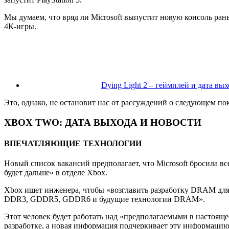
Мы думаем, что вряд ли Microsoft выпустит новую консоль рань
4К-игры.
Dying Light 2 – геймплей и дата вых
Это, однако, не остановит нас от рассуждений о следующем пок
XBOX
TWO:
ДАТА ВЫХОДА И НОВОСТИ
ВПЕЧАТЛЯЮЩИЕ ТЕХНОЛОГИИ
Новый список вакансий предполагает, что Microsoft бросила в
будет дальше» в отделе Xbox.
Xbox ищет инженера, чтобы «возглавить разработку DRAM для
DDR3, GDDR5, GDDR6 и будущие технологии DRAM».
Этот человек будет работать над «предполагаемыми в настоящ
разработке, а новая информация подчеркивает эту информацию