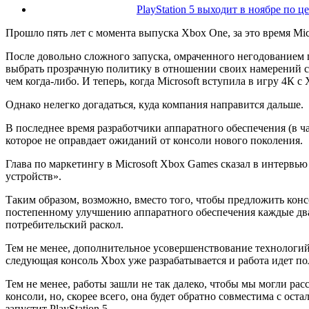
PlayStation 5 выходит в ноябре по ц
Прошло пять лет с момента выпуска Xbox One, за это время Mic
После довольно сложного запуска, омраченного негодованием 
выбрать прозрачную политику в отношении своих намерений с
чем когда-либо. И теперь, когда Microsoft вступила в игру 4К 
Однако нелегко догадаться, куда компания направится дальше.
В последнее время разработчики аппаратного обеспечения (в ч
которое не оправдает ожиданий от консоли нового поколения.
Глава по маркетингу в Microsoft Xbox Games сказал в интервью
устройств».
Таким образом, возможно, вместо того, чтобы предложить конс
постепенному улучшению аппаратного обеспечения каждые два-
потребительский раскол.
Тем не менее, дополнительное усовершенствование технологий 
следующая консоль Xbox уже разрабатывается и работа идет пол
Тем не менее, работы зашли не так далеко, чтобы мы могли рас
консоли, но, скорее всего, она будет обратно совместима с ос
запустит PlayStation 5.