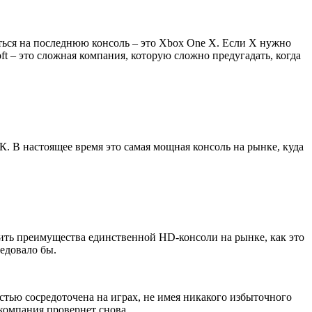
ться на последнюю консоль – это Xbox One X. Если X нужно
oft – это сложная компания, которую сложно предугадать, когда
. В настоящее время это самая мощная консоль на рынке, куда
жить преимущества единственной HD-консоли на рынке, как это
ледовало бы.
стью сосредоточена на играх, не имея никакого избыточного
 компания провернет снова.