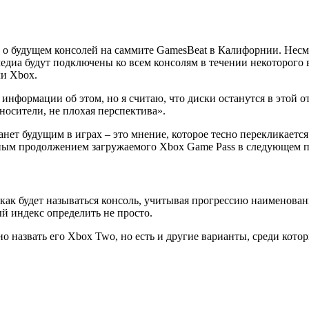
о будущем консолей на саммите GamesBeat в Калифорнии. Несмот
е медиа будут подключены ко всем консолям в течении некоторог
ли Xbox.
 информации об этом, но я считаю, что диски останутся в этой 
 носители, не плохая перспектива».
танет будущим в играх – это мнение, которое тесно перекликаетс
венным продолжением загружаемого Xbox Game Pass в следующем 
 как будет называться консоль, учитывая прогрессию наименовани
й индекс определить не просто.
 назвать его Xbox Two, но есть и другие варианты, среди котор